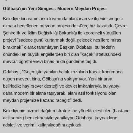
Gölbaşı’nın Yeni Simgesi: Modern Meydan Projesi
Belediye binasının arka kısmında planlanan ve ilçenin simgesi
olması hedeflenen meydan projesinde süreç hız kazandı. Çevre,
Şehircilik ve İklim Değişikliği Bakanlığı ile koordineli yürütülen
projeyi "sadece günü kurtarmak değil, gelecek nesillere miras
bırakmak" olarak tanımlayan Başkan Odabaşı, bu hedefin
önündeki en büyük engellerden biri olan "kaçak" statüsündeki
mevcut öğretmenevi binasını da gündeme taşıdı.
Odabaşı, "Geçmişte yapılan hatalı imzalarla kaçak konumuna
düşen mevcut bina, Gölbaşı’na yakışmıyor. Yeni bir arsa
belirledik; hayırsever desteği ve devlet imkanlarıyla bu yapıyı
daha modern bir alana taşıyarak, alanı asıl fonksiyonu olan
meydan projemize kazandıracağız" dedi.
Belediyenin hizmet dağıtım stratejisine yönelik eleştirileri (hastane
acil servis) benzetmesiyle yanıtlayan Odabaşı, kaynakların
adaletli ve verimli kullanılacağını açıkladı: