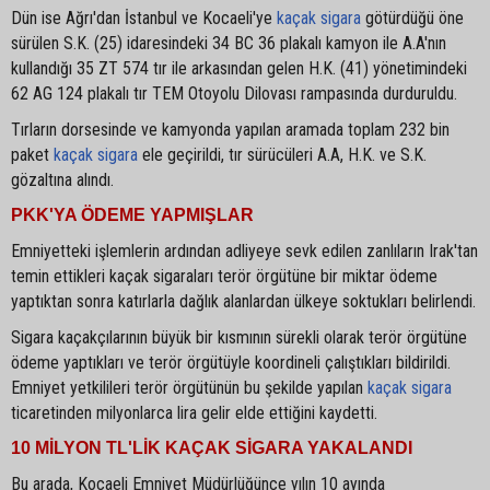
Dün ise Ağrı'dan İstanbul ve Kocaeli'ye
kaçak sigara
götürdüğü öne
sürülen S.K. (25) idaresindeki 34 BC 36 plakalı kamyon ile A.A'nın
kullandığı 35 ZT 574 tır ile arkasından gelen H.K. (41) yönetimindeki
62 AG 124 plakalı tır TEM Otoyolu Dilovası rampasında durduruldu.
Tırların dorsesinde ve kamyonda yapılan aramada toplam 232 bin
paket
kaçak sigara
ele geçirildi, tır sürücüleri A.A, H.K. ve S.K.
gözaltına alındı.
PKK'YA ÖDEME YAPMIŞLAR
Emniyetteki işlemlerin ardından adliyeye sevk edilen zanlıların Irak'tan
temin ettikleri kaçak sigaraları terör örgütüne bir miktar ödeme
yaptıktan sonra katırlarla dağlık alanlardan ülkeye soktukları belirlendi.
Sigara kaçakçılarının büyük bir kısmının sürekli olarak terör örgütüne
ödeme yaptıkları ve terör örgütüyle koordineli çalıştıkları bildirildi.
Emniyet yetkilileri terör örgütünün bu şekilde yapılan
kaçak sigara
ticaretinden milyonlarca lira gelir elde ettiğini kaydetti.
10 MİLYON TL'LİK KAÇAK SİGARA YAKALANDI
Bu arada, Kocaeli Emniyet Müdürlüğünce yılın 10 ayında