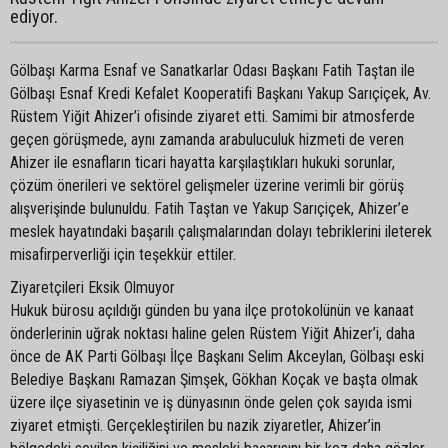
ediyor.
Gölbaşı Karma Esnaf ve Sanatkarlar Odası Başkanı Fatih Taştan ile
Gölbaşı Esnaf Kredi Kefalet Kooperatifi Başkanı Yakup Sarıçiçek, Av.
Rüstem Yiğit Ahizer’i ofisinde ziyaret etti. Samimi bir atmosferde
geçen görüşmede, aynı zamanda arabuluculuk hizmeti de veren
Ahizer ile esnafların ticari hayatta karşılaştıkları hukuki sorunlar,
çözüm önerileri ve sektörel gelişmeler üzerine verimli bir görüş
alışverişinde bulunuldu. Fatih Taştan ve Yakup Sarıçiçek, Ahizer’e
meslek hayatındaki başarılı çalışmalarından dolayı tebriklerini ileterek
misafirperverliği için teşekkür ettiler.
Ziyaretçileri Eksik Olmuyor
Hukuk bürosu açıldığı günden bu yana ilçe protokolünün ve kanaat
önderlerinin uğrak noktası haline gelen Rüstem Yiğit Ahizer’i, daha
önce de AK Parti Gölbaşı İlçe Başkanı Selim Akceylan, Gölbaşı eski
Belediye Başkanı Ramazan Şimşek, Gökhan Koçak ve başta olmak
üzere ilçe siyasetinin ve iş dünyasının önde gelen çok sayıda ismi
ziyaret etmişti. Gerçekleştirilen bu nazik ziyaretler, Ahizer’in