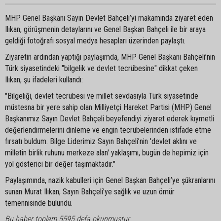
MHP Genel Başkanı Sayın Devlet Bahçeli’yi makamında ziyaret eden
Ilıkan, görüşmenin detaylarını ve Genel Başkan Bahçeli ile bir araya
geldiği fotoğrafı sosyal medya hesapları üzerinden paylaştı.
Ziyaretin ardından yaptığı paylaşımda, MHP Genel Başkanı Bahçeli’nin
Türk siyasetindeki "bilgelik ve devlet tecrübesine" dikkat çeken
Ilıkan, şu ifadeleri kullandı:
"Bilgeliği, devlet tecrübesi ve millet sevdasıyla Türk siyasetinde
müstesna bir yere sahip olan Milliyetçi Hareket Partisi (MHP) Genel
Başkanımız Sayın Devlet Bahçeli beyefendiyi ziyaret ederek kıymetli
değerlendirmelerini dinleme ve engin tecrübelerinden istifade etme
fırsatı buldum. Bilge Liderimiz Sayın Bahçeli’nin 'devlet aklını ve
milletin birlik ruhunu merkeze alan' yaklaşımı, bugün de hepimiz için
yol gösterici bir değer taşımaktadır."
Paylaşımında, nazik kabulleri için Genel Başkan Bahçeli’ye şükranlarını
sunan Murat Ilıkan, Sayın Bahçeli’ye sağlık ve uzun ömür
temennisinde bulundu.
Bu haber toplam 5595 defa okunmuştur