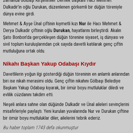
zamanda Gölbaşı Kırşehirliler Dernek Başkanı Hacı Mehmet
Dulkadir’in oğlu Durukan, düzenlenen görkemli bir düğün töreniyle
dünya evine girdi.
Mehmet & Ayşe Ünal çiftinin kıymetli kızı
Nur
ile Hacı Mehmet &
Derya Dulkadir çiftinin oğlu
Durukan
, hayatlarını birleştirdi. Akalın
Şato Bonbon'da gerçekleşen düğün törenine siyaset, iş dünyası ve
sivil toplum kuruluşlarından çok sayıda davetli katılarak genç çiftin
mutluluğuna ortak oldu.
Nikahı Başkan Yakup Odabaşı Kıydır
Davetlilerin yoğun ilgi gösterdiği düğün töreninin en anlamlı anlarından
biri ise nikah merasimi oldu. Genç çiftin nikahını Gölbaşı Belediye
Başkanı Yakup Odabaşı kıyarak, bir ömür boyu mutluluklar diledi ve
evlilik cüzdanını takdim etti.
Neşeli anlara sahne olan düğünde Dulkadir ve Ünal aileleri sevinçlerini
misafirleriyle paylaştı. Yeni kurulan yuvalarında Nur ve Durukan çiftine
bir ömür boyu mutluluklar diler, ailelerini tebrik ederiz.
Bu haber toplam 1743 defa okunmuştur