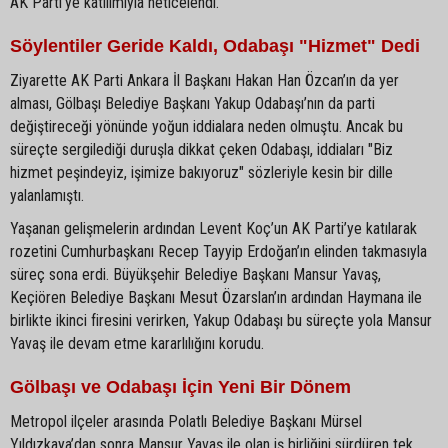
AK Parti’ye katılımıyla neticelendi.
Söylentiler Geride Kaldı, Odabaşı "Hizmet" Dedi
Ziyarette AK Parti Ankara İl Başkanı Hakan Han Özcan’ın da yer
alması, Gölbaşı Belediye Başkanı Yakup Odabaşı’nın da parti
değiştireceği yönünde yoğun iddialara neden olmuştu. Ancak bu
süreçte sergilediği duruşla dikkat çeken Odabaşı, iddiaları "Biz
hizmet peşindeyiz, işimize bakıyoruz" sözleriyle kesin bir dille
yalanlamıştı.
Yaşanan gelişmelerin ardından Levent Koç’un AK Parti’ye katılarak
rozetini Cumhurbaşkanı Recep Tayyip Erdoğan’ın elinden takmasıyla
süreç sona erdi. Büyükşehir Belediye Başkanı Mansur Yavaş,
Keçiören Belediye Başkanı Mesut Özarslan’ın ardından Haymana ile
birlikte ikinci firesini verirken, Yakup Odabaşı bu süreçte yola Mansur
Yavaş ile devam etme kararlılığını korudu.
Gölbaşı ve Odabaşı İçin Yeni Bir Dönem
Metropol ilçeler arasında Polatlı Belediye Başkanı Mürsel
Yıldızkaya’dan sonra Mansur Yavaş ile olan iş birliğini sürdüren tek