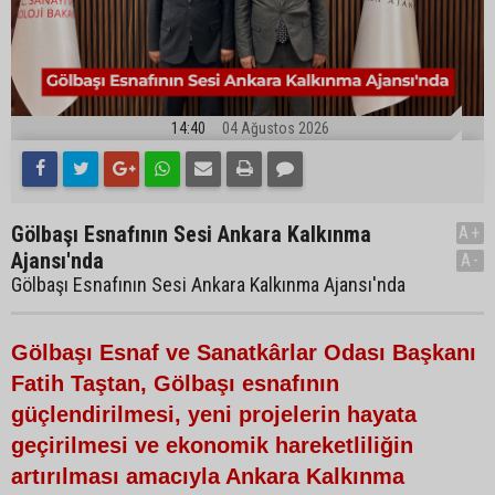
14:40
04 Ağustos 2026
Gölbaşı Esnafının Sesi Ankara Kalkınma
A+
Ajansı'nda
A-
Gölbaşı Esnafının Sesi Ankara Kalkınma Ajansı'nda
Gölbaşı Esnaf ve Sanatkârlar Odası Başkanı
Fatih Taştan, Gölbaşı esnafının
güçlendirilmesi, yeni projelerin hayata
geçirilmesi ve ekonomik hareketliliğin
artırılması amacıyla Ankara Kalkınma