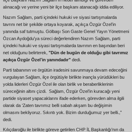
İlçe Başkanı Nazım Sağlam’ın hedef alındığı ve görevden
alınacağı ve yerine yeni bir ilçe başkanı atanacağı iddia ediliyor.
Nazım Sağlam, parti içindeki hukuki ve siyasi tartışmalarda
tavrını net bir şekilde ortaya koyarak, açıkça Özgür Özel’in
yanında saf tutmuştu. Gölbaşı Son Gaste Genel Yayın Yönetmeni
Özcan Aydoğdu’ya süreci değerlendiren Nazım Sağlam, parti
içindeki hukuki ve siyasi tartışmalarda tavrının en başından beri
net olduğunu belirterek,
"Dün de bugün de olduğu gibi tavrımız
açıkça Özgür Özel’in yanındadır"
dedi.
Parti tabanının ve örgütün iradesini savunmaya devam edeceğini
vurgulayan Sağlam, ilçe örgütüyle birlikte inançla yürüdükleri bu
yolda liderleri Özgür Özel ile olan birlik ve beraberliklerinin
süreceğinin altını çizdi. Sağlam, Özgür Özel’in kuracağı yeni
partide siyaset yapacaklarını ifade ederken, görevden alma ilgili
olarak da ‘Zaten tavrımız belli sabah akşam bu değişimin
olmasını bekliyoruz. Sıkıntı yok. Bizim durduğumuz yer belli.,”
dedi.
Kılıçdaroğlu ile birlikte göreve getirilen CHP İL Başkanlığı’nın da