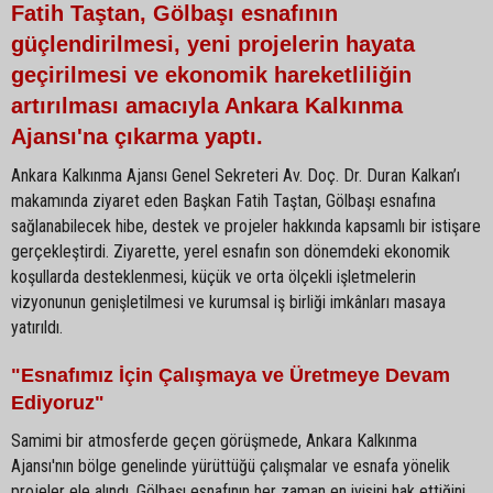
Fatih Taştan, Gölbaşı esnafının
güçlendirilmesi, yeni projelerin hayata
geçirilmesi ve ekonomik hareketliliğin
artırılması amacıyla Ankara Kalkınma
Ajansı'na çıkarma yaptı.
Ankara Kalkınma Ajansı Genel Sekreteri Av. Doç. Dr. Duran Kalkan’ı
makamında ziyaret eden Başkan Fatih Taştan, Gölbaşı esnafına
sağlanabilecek hibe, destek ve projeler hakkında kapsamlı bir istişare
gerçekleştirdi. Ziyarette, yerel esnafın son dönemdeki ekonomik
koşullarda desteklenmesi, küçük ve orta ölçekli işletmelerin
vizyonunun genişletilmesi ve kurumsal iş birliği imkânları masaya
yatırıldı.
"Esnafımız İçin Çalışmaya ve Üretmeye Devam
Ediyoruz"
Samimi bir atmosferde geçen görüşmede, Ankara Kalkınma
Ajansı'nın bölge genelinde yürüttüğü çalışmalar ve esnafa yönelik
projeler ele alındı. Gölbaşı esnafının her zaman en iyisini hak ettiğini