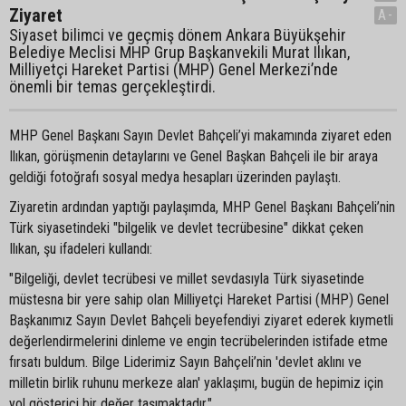
Ziyaret
A-
Siyaset bilimci ve geçmiş dönem Ankara Büyükşehir
Belediye Meclisi MHP Grup Başkanvekili Murat Ilıkan,
Milliyetçi Hareket Partisi (MHP) Genel Merkezi’nde
önemli bir temas gerçekleştirdi.
MHP Genel Başkanı Sayın Devlet Bahçeli’yi makamında ziyaret eden
Ilıkan, görüşmenin detaylarını ve Genel Başkan Bahçeli ile bir araya
geldiği fotoğrafı sosyal medya hesapları üzerinden paylaştı.
Ziyaretin ardından yaptığı paylaşımda, MHP Genel Başkanı Bahçeli’nin
Türk siyasetindeki "bilgelik ve devlet tecrübesine" dikkat çeken
Ilıkan, şu ifadeleri kullandı:
"Bilgeliği, devlet tecrübesi ve millet sevdasıyla Türk siyasetinde
müstesna bir yere sahip olan Milliyetçi Hareket Partisi (MHP) Genel
Başkanımız Sayın Devlet Bahçeli beyefendiyi ziyaret ederek kıymetli
değerlendirmelerini dinleme ve engin tecrübelerinden istifade etme
fırsatı buldum. Bilge Liderimiz Sayın Bahçeli’nin 'devlet aklını ve
milletin birlik ruhunu merkeze alan' yaklaşımı, bugün de hepimiz için
yol gösterici bir değer taşımaktadır."