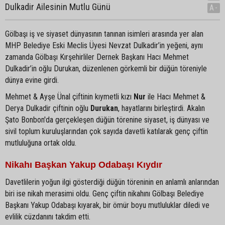
Dulkadir Ailesinin Mutlu Günü
A-
Gölbaşı iş ve siyaset dünyasının tanınan isimleri arasında yer alan
MHP Belediye Eski Meclis Üyesi Nevzat Dulkadir’in yeğeni, aynı
zamanda Gölbaşı Kırşehirliler Dernek Başkanı Hacı Mehmet
Dulkadir’in oğlu Durukan, düzenlenen görkemli bir düğün töreniyle
dünya evine girdi.
Mehmet & Ayşe Ünal çiftinin kıymetli kızı
Nur
ile Hacı Mehmet &
Derya Dulkadir çiftinin oğlu
Durukan
, hayatlarını birleştirdi. Akalın
Şato Bonbon'da gerçekleşen düğün törenine siyaset, iş dünyası ve
sivil toplum kuruluşlarından çok sayıda davetli katılarak genç çiftin
mutluluğuna ortak oldu.
Nikahı Başkan Yakup Odabaşı Kıydır
Davetlilerin yoğun ilgi gösterdiği düğün töreninin en anlamlı anlarından
biri ise nikah merasimi oldu. Genç çiftin nikahını Gölbaşı Belediye
Başkanı Yakup Odabaşı kıyarak, bir ömür boyu mutluluklar diledi ve
evlilik cüzdanını takdim etti.