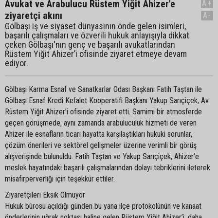
Avukat ve Arabulucu Rüstem Yiğit Ahizer'e
A+
ziyaretçi akını
A-
Gölbaşı iş ve siyaset dünyasının önde gelen isimleri,
başarılı çalışmaları ve özverili hukuk anlayışıyla dikkat
çeken Gölbaşı'nın genç ve başarılı avukatlarından
Rüstem Yiğit Ahizer’i ofisinde ziyaret etmeye devam
ediyor.
Gölbaşı Karma Esnaf ve Sanatkarlar Odası Başkanı Fatih Taştan ile
Gölbaşı Esnaf Kredi Kefalet Kooperatifi Başkanı Yakup Sarıçiçek, Av.
Rüstem Yiğit Ahizer’i ofisinde ziyaret etti. Samimi bir atmosferde
geçen görüşmede, aynı zamanda arabuluculuk hizmeti de veren
Ahizer ile esnafların ticari hayatta karşılaştıkları hukuki sorunlar,
çözüm önerileri ve sektörel gelişmeler üzerine verimli bir görüş
alışverişinde bulunuldu. Fatih Taştan ve Yakup Sarıçiçek, Ahizer’e
meslek hayatındaki başarılı çalışmalarından dolayı tebriklerini ileterek
misafirperverliği için teşekkür ettiler.
Ziyaretçileri Eksik Olmuyor
Hukuk bürosu açıldığı günden bu yana ilçe protokolünün ve kanaat
önderlerinin uğrak noktası haline gelen Rüstem Yiğit Ahizer’i, daha