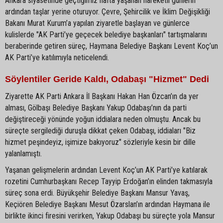
Ankara siyasetinde geçtiğimiz hafta yaşanan hareketli günlerin
ardından taşlar yerine oturuyor. Çevre, Şehircilik ve İklim Değişikliği
Bakanı Murat Kurum’a yapılan ziyaretle başlayan ve günlerce
kulislerde "AK Parti’ye geçecek belediye başkanları" tartışmalarını
beraberinde getiren süreç, Haymana Belediye Başkanı Levent Koç’un
AK Parti’ye katılımıyla neticelendi.
Söylentiler Geride Kaldı, Odabaşı "Hizmet" Dedi
Ziyarette AK Parti Ankara İl Başkanı Hakan Han Özcan’ın da yer
alması, Gölbaşı Belediye Başkanı Yakup Odabaşı’nın da parti
değiştireceği yönünde yoğun iddialara neden olmuştu. Ancak bu
süreçte sergilediği duruşla dikkat çeken Odabaşı, iddiaları "Biz
hizmet peşindeyiz, işimize bakıyoruz" sözleriyle kesin bir dille
yalanlamıştı.
Yaşanan gelişmelerin ardından Levent Koç’un AK Parti’ye katılarak
rozetini Cumhurbaşkanı Recep Tayyip Erdoğan’ın elinden takmasıyla
süreç sona erdi. Büyükşehir Belediye Başkanı Mansur Yavaş,
Keçiören Belediye Başkanı Mesut Özarslan’ın ardından Haymana ile
birlikte ikinci firesini verirken, Yakup Odabaşı bu süreçte yola Mansur