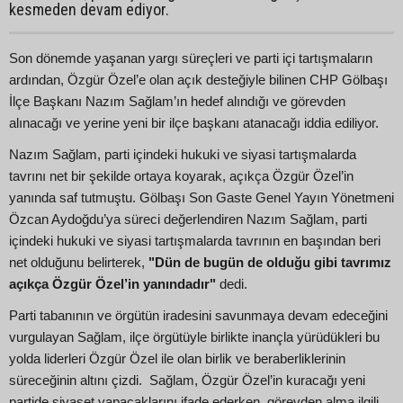
kesmeden devam ediyor.
Son dönemde yaşanan yargı süreçleri ve parti içi tartışmaların
ardından, Özgür Özel’e olan açık desteğiyle bilinen CHP Gölbaşı
İlçe Başkanı Nazım Sağlam’ın hedef alındığı ve görevden
alınacağı ve yerine yeni bir ilçe başkanı atanacağı iddia ediliyor.
Nazım Sağlam, parti içindeki hukuki ve siyasi tartışmalarda
tavrını net bir şekilde ortaya koyarak, açıkça Özgür Özel’in
yanında saf tutmuştu. Gölbaşı Son Gaste Genel Yayın Yönetmeni
Özcan Aydoğdu’ya süreci değerlendiren Nazım Sağlam, parti
içindeki hukuki ve siyasi tartışmalarda tavrının en başından beri
net olduğunu belirterek,
"Dün de bugün de olduğu gibi tavrımız
açıkça Özgür Özel’in yanındadır"
dedi.
Parti tabanının ve örgütün iradesini savunmaya devam edeceğini
vurgulayan Sağlam, ilçe örgütüyle birlikte inançla yürüdükleri bu
yolda liderleri Özgür Özel ile olan birlik ve beraberliklerinin
süreceğinin altını çizdi. Sağlam, Özgür Özel’in kuracağı yeni
partide siyaset yapacaklarını ifade ederken, görevden alma ilgili