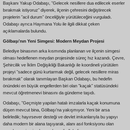
Başkanı Yakup Odabaşı, "Gelecek nesillere dua edilecek eserler
bırakmak istiyoruz" diyerek, ilçenin çehresini değiştirecek
projelerin "acil durum" önceliğiyle yürütüleceğini vurguladı.
Odabaşı ayrıca Haymana Yolu ile ilgili dikkat çeken
açıklamalarda bulundu.
Gölbaşı’nın Yeni Simgesi: Modern Meydan Projesi
Belediye binasının arka kısmında planlanan ve ilçenin simgesi
olması hedeflenen meydan projesinde süreç hız kazandı. Çevre,
Şehircilik ve İklim Değişikliği Bakanlığı ile koordineli yürütülen
projeyi "sadece günü kurtarmak değil, gelecek nesillere miras
bırakmak" olarak tanımlayan Başkan Odabaşı, bu hedefin
önündeki en büyük engellerden biri olan "kaçak" statüsündeki
mevcut öğretmenevi binasını da gündeme taşıdı.
Odabaşı, "Geçmişte yapılan hatalı imzalarla kaçak konumuna
düşen mevcut bina, Gölbaşı’na yakışmıyor. Yeni bir arsa
belirledik; hayırsever desteği ve devlet imkanlarıyla bu yapıyı
daha modern bir alana taşıyarak, alanı asıl fonksiyonu olan