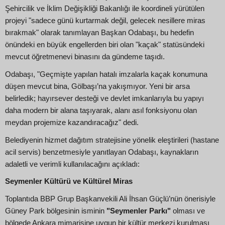
Şehircilik ve İklim Değişikliği Bakanlığı ile koordineli yürütülen
projeyi "sadece günü kurtarmak değil, gelecek nesillere miras
bırakmak" olarak tanımlayan Başkan Odabaşı, bu hedefin
önündeki en büyük engellerden biri olan "kaçak" statüsündeki
mevcut öğretmenevi binasını da gündeme taşıdı.
Odabaşı, "Geçmişte yapılan hatalı imzalarla kaçak konumuna
düşen mevcut bina, Gölbaşı’na yakışmıyor. Yeni bir arsa
belirledik; hayırsever desteği ve devlet imkanlarıyla bu yapıyı
daha modern bir alana taşıyarak, alanı asıl fonksiyonu olan
meydan projemize kazandıracağız" dedi.
Belediyenin hizmet dağıtım stratejisine yönelik eleştirileri (hastane
acil servis) benzetmesiyle yanıtlayan Odabaşı, kaynakların
adaletli ve verimli kullanılacağını açıkladı:
Seymenler Kültürü ve Kültürel Miras
Toplantıda BBP Grup Başkanvekili Ali İhsan Güçlü’nün önerisiyle
Güney Park bölgesinin isminin
"Seymenler Parkı"
olması ve
bölgede Ankara mimarisine uygun bir kültür merkezi kurulması