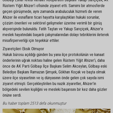
Rüstem Yiğit Ahizer’i ofisinde ziyaret etti. Samimi bir atmosferde
geçen görüşmede, aynı zamanda arabuluculuk hizmeti de veren
Ahizer ile esnafların ticari hayatta karşılaştıkları hukuki sorunlar,
çözüm önerileri ve sektörel gelişmeler üzerine verimli bir görüş
alışverişinde bulunuldu. Fatih Taştan ve Yakup Sarıçiçek, Ahizer’e
meslek hayatındaki başarılı çalışmalarından dolayı tebriklerini ileterek
misafirperverliği için teşekkür ettiler.
Ziyaretçileri Eksik Olmuyor
Hukuk bürosu açıldığı günden bu yana ilçe protokolünün ve kanaat
önderlerinin uğrak noktası haline gelen Rüstem Yiğit Ahizer’i, daha
önce de AK Parti Gölbaşı İlçe Başkanı Selim Akceylan, Gölbaşı eski
Belediye Başkanı Ramazan Şimşek, Gökhan Koçak ve başta olmak
üzere ilçe siyasetinin ve iş dünyasının önde gelen çok sayıda ismi
ziyaret etmişti. Gerçekleştirilen bu nazik ziyaretler, Ahizer’in
bölgedeki sevilen kişiliğini ve mesleki başarısını bir kez daha gözler
önüne serdi.
Bu haber toplam 2513 defa okunmuştur