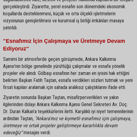
gerçekleştirdi. Ziyarette, yerel esnafın son dönemdeki ekonomik
koşullarda desteklenmesi, küçük ve orta ölçekli işletmelerin
vizyonunun genişletilmesi ve kurumsal iş birliği imkânları masaya
yatırıldı.
"Esnafımız İçin Çalışmaya ve Üretmeye Devam
Ediyoruz"
Samimi bir atmosferde geçen görüşmede, Ankara Kalkınma
Ajansı'nın bölge genelinde yürüttüğü çalışmalar ve esnafa yönelik
projeler ele alındı. Gölbaşı esnafının her zaman en iyisini hak ettiğini
belirten Başkan Fatih Taştan, esnafa verdikleri sözleri tutmak ve yeni
fırsat kapıları aralamak için sahada aralıksız çalıştıklarını ifade etti.
Ziyaretin sonunda Başkan Taştan, misafirperverlikleri ve yakın
ilgilerinden dolayı Ankara Kalkınma Ajansı Genel Sekreteri Av. Doç.
Dr. Duran Kalkan’a teşekkürlerini iletti. Karşılıklı iyi niyet temennilerinin
ardından Taştan,
"Ankara'mız ve kıymetli esnafımız için çalışmaya,
üretmeye ve ortak projeler geliştirmeye kararlılıkla devam
edeceğiz"
mesajını verdi.