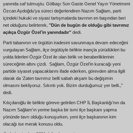
yanında saf tutmuştu. Gölbaşı Son Gaste Genel Yayın Yönetmeni
Özcan Aydoğdu’ya süreci değerlendiren Nazım Sağlam, parti
içindeki hukuki ve siyasi tartışmalarda tavrının en başından beri
net olduğunu belirterek,
"Dün de bugün de olduğu gibi tavrımız
açıkça Özgür Özel’in yanındadır"
dedi.
Parti tabanının ve örgütün iradesini savunmaya devam edeceğini
vurgulayan Sağlam, ilçe örgütüyle birlikte inançla yürüdükleri bu
yolda liderleri Özgür Özel ile olan birlik ve beraberliklerinin
süreceğinin altını çizdi. Sağlam, Özgür Özel’in kuracağı yeni
partide siyaset yapacaklarını ifade ederken, görevden alma ilgili
olarak da ‘Zaten tavrımız belli sabah akşam bu değişimin
olmasını bekliyoruz. Sıkıntı yok. Bizim durduğumuz yer belli.,”
dedi.
Kılıçdaroğlu ile birlikte göreve getirilen CHP İL Başkanlığı’nın da
Nazım Sağlam’ın yerine başka bir ismi ilçe başkanı yapma
yönünde tavrı olduğu konuşurken, yeni ilçe başkanının kim
olacağı ise merak konusu oldu.