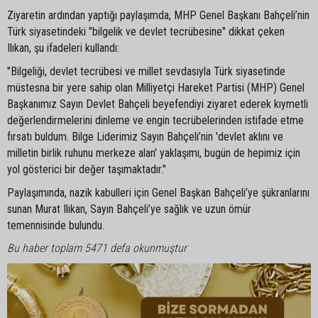
Ziyaretin ardından yaptığı paylaşımda, MHP Genel Başkanı Bahçeli’nin
Türk siyasetindeki "bilgelik ve devlet tecrübesine" dikkat çeken
Ilıkan, şu ifadeleri kullandı:
"Bilgeliği, devlet tecrübesi ve millet sevdasıyla Türk siyasetinde
müstesna bir yere sahip olan Milliyetçi Hareket Partisi (MHP) Genel
Başkanımız Sayın Devlet Bahçeli beyefendiyi ziyaret ederek kıymetli
değerlendirmelerini dinleme ve engin tecrübelerinden istifade etme
fırsatı buldum. Bilge Liderimiz Sayın Bahçeli’nin 'devlet aklını ve
milletin birlik ruhunu merkeze alan' yaklaşımı, bugün de hepimiz için
yol gösterici bir değer taşımaktadır."
Paylaşımında, nazik kabulleri için Genel Başkan Bahçeli’ye şükranlarını
sunan Murat Ilıkan, Sayın Bahçeli’ye sağlık ve uzun ömür
temennisinde bulundu.
Bu haber toplam 5471 defa okunmuştur