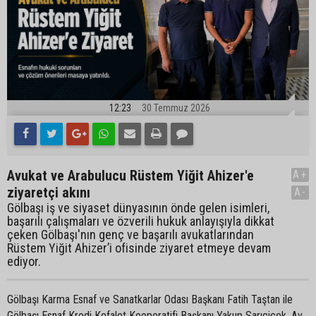
12:23
30 Temmuz 2026
Avukat ve Arabulucu Rüstem Yiğit Ahizer'e
A+
ziyaretçi akını
A-
Gölbaşı iş ve siyaset dünyasının önde gelen isimleri,
başarılı çalışmaları ve özverili hukuk anlayışıyla dikkat
çeken Gölbaşı'nın genç ve başarılı avukatlarından
Rüstem Yiğit Ahizer’i ofisinde ziyaret etmeye devam
ediyor.
Gölbaşı Karma Esnaf ve Sanatkarlar Odası Başkanı Fatih Taştan ile
Gölbaşı Esnaf Kredi Kefalet Kooperatifi Başkanı Yakup Sarıçiçek, Av.