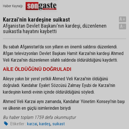
Haber Kaynağı
Karzai'nin kardeşine suikast
A+
Afganistan Devlet Başkanı'nın kardeşi, düzenlenen
A-
suikastla hayatını kaybetti
Bu sabah Afganistan'da son yılların en önemli saldırısı düzenlendi.
Afgan televizyonları Devlet Başkanı Hamit Karzai'nin kardeşi Ahmed
Veli Karzai'nin düzenlenen silahlı saldırıda öldürüldüğünü kaydetti.
AİLE ÖLDÜĞÜNÜ DOĞRULADI
Aileye yakın bir yerel yetkili Ahmed Veli Karzai'nin öldüğünü
doğruladı. Kandahar Eyalet Sözcüsü Zalmay Eyubi de Karzai'nin
kardeşinin kendi evinin içinde öldürüldüğünü söyledi.
Ahmed Veli Karzai aynı zamanda, Kandahar Yönetim Konseyi'nin başı
ve ülkenin en güçlü isimlerinden biriydi
Bu haber toplam 1759 defa okunmuştur
,
,
Etiketler :
karzai
kardeş
suikast