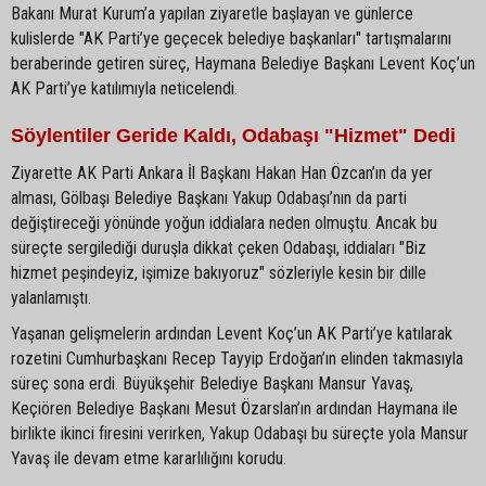
Bakanı Murat Kurum’a yapılan ziyaretle başlayan ve günlerce
kulislerde "AK Parti’ye geçecek belediye başkanları" tartışmalarını
beraberinde getiren süreç, Haymana Belediye Başkanı Levent Koç’un
AK Parti’ye katılımıyla neticelendi.
Söylentiler Geride Kaldı, Odabaşı "Hizmet" Dedi
Ziyarette AK Parti Ankara İl Başkanı Hakan Han Özcan’ın da yer
alması, Gölbaşı Belediye Başkanı Yakup Odabaşı’nın da parti
değiştireceği yönünde yoğun iddialara neden olmuştu. Ancak bu
süreçte sergilediği duruşla dikkat çeken Odabaşı, iddiaları "Biz
hizmet peşindeyiz, işimize bakıyoruz" sözleriyle kesin bir dille
yalanlamıştı.
Yaşanan gelişmelerin ardından Levent Koç’un AK Parti’ye katılarak
rozetini Cumhurbaşkanı Recep Tayyip Erdoğan’ın elinden takmasıyla
süreç sona erdi. Büyükşehir Belediye Başkanı Mansur Yavaş,
Keçiören Belediye Başkanı Mesut Özarslan’ın ardından Haymana ile
birlikte ikinci firesini verirken, Yakup Odabaşı bu süreçte yola Mansur
Yavaş ile devam etme kararlılığını korudu.