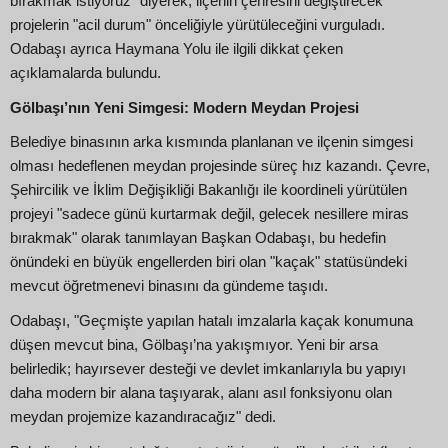
bırakmak istiyoruz" diyerek, ilçenin çehresini değiştirecek
projelerin "acil durum" önceliğiyle yürütüleceğini vurguladı.
Odabaşı ayrıca Haymana Yolu ile ilgili dikkat çeken
açıklamalarda bulundu.
Gölbaşı’nın Yeni Simgesi: Modern Meydan Projesi
Belediye binasının arka kısmında planlanan ve ilçenin simgesi
olması hedeflenen meydan projesinde süreç hız kazandı. Çevre,
Şehircilik ve İklim Değişikliği Bakanlığı ile koordineli yürütülen
projeyi "sadece günü kurtarmak değil, gelecek nesillere miras
bırakmak" olarak tanımlayan Başkan Odabaşı, bu hedefin
önündeki en büyük engellerden biri olan "kaçak" statüsündeki
mevcut öğretmenevi binasını da gündeme taşıdı.
Odabaşı, "Geçmişte yapılan hatalı imzalarla kaçak konumuna
düşen mevcut bina, Gölbaşı’na yakışmıyor. Yeni bir arsa
belirledik; hayırsever desteği ve devlet imkanlarıyla bu yapıyı
daha modern bir alana taşıyarak, alanı asıl fonksiyonu olan
meydan projemize kazandıracağız" dedi.