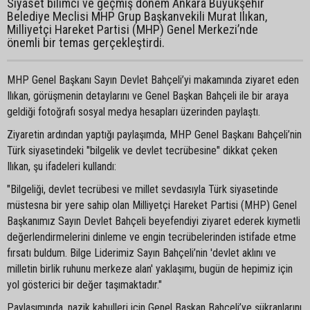
Siyaset bilimci ve geçmiş dönem Ankara Büyükşehir
Belediye Meclisi MHP Grup Başkanvekili Murat Ilıkan,
Milliyetçi Hareket Partisi (MHP) Genel Merkezi’nde
önemli bir temas gerçekleştirdi.
MHP Genel Başkanı Sayın Devlet Bahçeli’yi makamında ziyaret eden
Ilıkan, görüşmenin detaylarını ve Genel Başkan Bahçeli ile bir araya
geldiği fotoğrafı sosyal medya hesapları üzerinden paylaştı.
Ziyaretin ardından yaptığı paylaşımda, MHP Genel Başkanı Bahçeli’nin
Türk siyasetindeki "bilgelik ve devlet tecrübesine" dikkat çeken
Ilıkan, şu ifadeleri kullandı:
"Bilgeliği, devlet tecrübesi ve millet sevdasıyla Türk siyasetinde
müstesna bir yere sahip olan Milliyetçi Hareket Partisi (MHP) Genel
Başkanımız Sayın Devlet Bahçeli beyefendiyi ziyaret ederek kıymetli
değerlendirmelerini dinleme ve engin tecrübelerinden istifade etme
fırsatı buldum. Bilge Liderimiz Sayın Bahçeli’nin 'devlet aklını ve
milletin birlik ruhunu merkeze alan' yaklaşımı, bugün de hepimiz için
yol gösterici bir değer taşımaktadır."
Paylaşımında, nazik kabulleri için Genel Başkan Bahçeli’ye şükranlarını