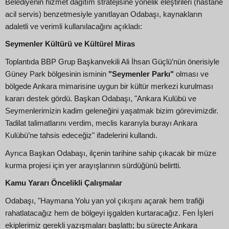
Belediyenin hizmet dağıtım stratejisine yönelik eleştirileri (hastane
acil servis) benzetmesiyle yanıtlayan Odabaşı, kaynakların
adaletli ve verimli kullanılacağını açıkladı:
Seymenler Kültürü ve Kültürel Miras
Toplantıda BBP Grup Başkanvekili Ali İhsan Güçlü’nün önerisiyle
Güney Park bölgesinin isminin
"Seymenler Parkı"
olması ve
bölgede Ankara mimarisine uygun bir kültür merkezi kurulması
kararı destek gördü. Başkan Odabaşı, "Ankara Kulübü ve
Seymenlerimizin kadim geleneğini yaşatmak bizim görevimizdir.
Tadilat talimatlarını verdim, meclis kararıyla burayı Ankara
Kulübü’ne tahsis edeceğiz" ifadelerini kullandı.
Ayrıca Başkan Odabaşı, ilçenin tarihine sahip çıkacak bir müze
kurma projesi için yer arayışlarının sürdüğünü belirtti.
Kamu Yararı Öncelikli Çalışmalar
Odabaşı, "Haymana Yolu yan yol çıkışını açarak hem trafiği
rahatlatacağız hem de bölgeyi işgalden kurtaracağız. Fen İşleri
ekiplerimiz gerekli yazışmaları başlattı; bu süreçte Ankara