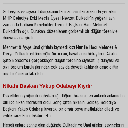
Gölbaşı iş ve siyaset dünyasının tanınan isimleri arasında yer alan
MHP Belediye Eski Meclis Üyesi Nevzat Dulkadir’in yeğeni, aynı
zamanda Gölbaşı Kırşehirliler Dernek Başkanı Hacı Mehmet
Dulkadir’in oğlu Durukan, düzenlenen görkemli bir düğün töreniyle
dünya evine girdi.
Mehmet & Ayşe Ünal çiftinin kıymetli kızı
Nur
ile Hacı Mehmet &
Derya Dulkadir çiftinin oğlu
Durukan
, hayatlarını birleştirdi. Akalın
Şato Bonbon'da gerçekleşen düğün törenine siyaset, iş dünyası ve
sivil toplum kuruluşlarından çok sayıda davetli katılarak genç çiftin
mutluluğuna ortak oldu.
Nikahı Başkan Yakup Odabaşı Kıydır
Davetlilerin yoğun ilgi gösterdiği düğün töreninin en anlamlı anlarından
biri ise nikah merasimi oldu. Genç çiftin nikahını Gölbaşı Belediye
Başkanı Yakup Odabaşı kıyarak, bir ömür boyu mutluluklar diledi ve
evlilik cüzdanını takdim etti.
Neşeli anlara sahne olan düğünde Dulkadir ve Ünal aileleri sevinçlerini