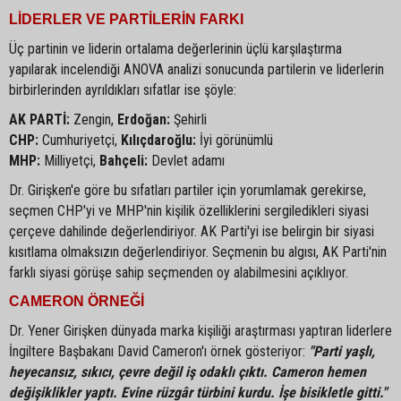
LİDERLER VE PARTİLERİN FARKI
Üç partinin ve liderin ortalama değerlerinin üçlü karşılaştırma
yapılarak incelendiği ANOVA analizi sonucunda partilerin ve liderlerin
birbirlerinden ayrıldıkları sıfatlar ise şöyle:
AK PARTİ:
Zengin,
Erdoğan:
Şehirli
CHP:
Cumhuriyetçi,
Kılıçdaroğlu:
İyi görünümlü
MHP:
Milliyetçi,
Bahçeli:
Devlet adamı
Dr. Girişken'e göre bu sıfatları partiler için yorumlamak gerekirse,
seçmen CHP'yi ve MHP'nin kişilik özelliklerini sergiledikleri siyasi
çerçeve dahilinde değerlendiriyor. AK Parti'yi ise belirgin bir siyasi
kısıtlama olmaksızın değerlendiriyor. Seçmenin bu algısı, AK Parti'nin
farklı siyasi görüşe sahip seçmenden oy alabilmesini açıklıyor.
CAMERON ÖRNEĞİ
Dr. Yener Girişken dünyada marka kişiliği araştırması yaptıran liderlere
İngiltere Başbakanı David Cameron'ı örnek gösteriyor:
"Parti yaşlı,
heyecansız, sıkıcı, çevre değil iş odaklı çıktı. Cameron hemen
değişiklikler yaptı. Evine rüzgâr türbini kurdu. İşe bisikletle gitti."