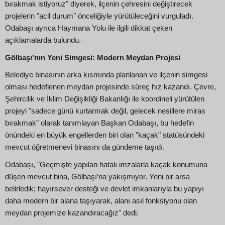
bırakmak istiyoruz" diyerek, ilçenin çehresini değiştirecek
projelerin "acil durum" önceliğiyle yürütüleceğini vurguladı.
Odabaşı ayrıca Haymana Yolu ile ilgili dikkat çeken
açıklamalarda bulundu.
Gölbaşı’nın Yeni Simgesi: Modern Meydan Projesi
Belediye binasının arka kısmında planlanan ve ilçenin simgesi
olması hedeflenen meydan projesinde süreç hız kazandı. Çevre,
Şehircilik ve İklim Değişikliği Bakanlığı ile koordineli yürütülen
projeyi "sadece günü kurtarmak değil, gelecek nesillere miras
bırakmak" olarak tanımlayan Başkan Odabaşı, bu hedefin
önündeki en büyük engellerden biri olan "kaçak" statüsündeki
mevcut öğretmenevi binasını da gündeme taşıdı.
Odabaşı, "Geçmişte yapılan hatalı imzalarla kaçak konumuna
düşen mevcut bina, Gölbaşı’na yakışmıyor. Yeni bir arsa
belirledik; hayırsever desteği ve devlet imkanlarıyla bu yapıyı
daha modern bir alana taşıyarak, alanı asıl fonksiyonu olan
meydan projemize kazandıracağız" dedi.