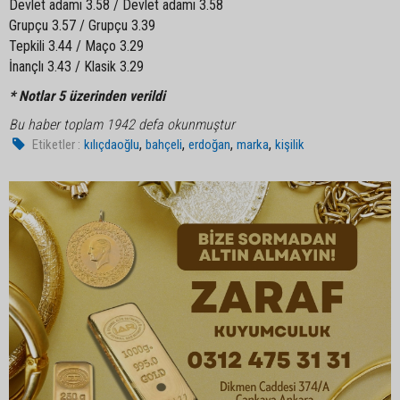
Devlet adamı 3.58 / Devlet adamı 3.58
Grupçu 3.57 / Grupçu 3.39
Tepkili 3.44 / Maço 3.29
İnançlı 3.43 / Klasik 3.29
* Notlar 5 üzerinden verildi
Bu haber toplam 1942 defa okunmuştur
,
,
,
,
Etiketler :
kılıçdaoğlu
bahçeli
erdoğan
marka
kişilik