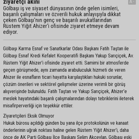
ziyaretçi akını
A-
Gölbaşı iş ve siyaset dünyasının önde gelen isimleri,
başarılı çalışmaları ve özverili hukuk anlayışıyla dikkat
çeken Gölbaşı'nın genç ve başarılı avukatlarından
Rüstem Yiğit Ahizer’i ofisinde ziyaret etmeye devam
ediyor.
Gölbaşı Karma Esnaf ve Sanatkarlar Odası Başkanı Fatih Taştan ile
Gölbaşı Esnaf Kredi Kefalet Kooperatifi Başkanı Yakup Sarıçiçek, Av.
Rüstem Yiğit Ahizer’i ofisinde ziyaret etti. Samimi bir atmosferde
geçen görüşmede, aynı zamanda arabuluculuk hizmeti de veren
Ahizer ile esnafların ticari hayatta karşılaştıkları hukuki sorunlar,
çözüm önerileri ve sektörel gelişmeler üzerine verimli bir görüş
alışverişinde bulunuldu. Fatih Taştan ve Yakup Sarıçiçek, Ahizer’e
meslek hayatındaki başarılı çalışmalarından dolayı tebriklerini ileterek
misafirperverliği için teşekkür ettiler.
Ziyaretçileri Eksik Olmuyor
Hukuk bürosu açıldığı günden bu yana ilçe protokolünün ve kanaat
önderlerinin uğrak noktası haline gelen Rüstem Yiğit Ahizer’i, daha
önce de AK Parti Gölbaşı İlçe Başkanı Selim Akceylan, Gölbaşı eski