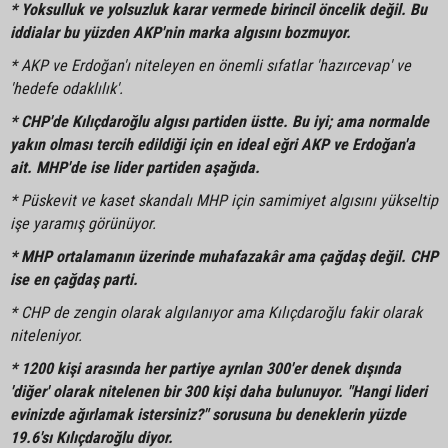
* Yoksulluk ve yolsuzluk karar vermede birincil öncelik değil. Bu
iddialar bu yüzden AKP'nin marka algısını bozmuyor.
* AKP ve Erdoğan'ı niteleyen en önemli sıfatlar 'hazırcevap' ve
'hedefe odaklılık'.
* CHP'de Kılıçdaroğlu algısı partiden üstte. Bu iyi; ama normalde
yakın olması tercih edildiği için en ideal eğri AKP ve Erdoğan'a
ait. MHP'de ise lider partiden aşağıda.
* Püskevit ve kaset skandalı MHP için samimiyet algısını yükseltip
işe yaramış görünüyor.
* MHP ortalamanın üzerinde muhafazakâr ama çağdaş değil. CHP
ise en çağdaş parti.
* CHP de zengin olarak algılanıyor ama Kılıçdaroğlu fakir olarak
niteleniyor.
* 1200 kişi arasında her partiye ayrılan 300'er denek dışında
'diğer' olarak nitelenen bir 300 kişi daha bulunuyor. "Hangi lideri
evinizde ağırlamak istersiniz?" sorusuna bu deneklerin yüzde
19.6'sı Kılıçdaroğlu diyor.