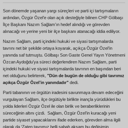
Son dönemde yaşanan yargı süreçleri ve parti içi tartışmaların
ardından, Özgür Özel’e olan açık desteğiyle bilinen CHP Gölbaşı
İlçe Başkanı Nazım Sağlam’ın hedef alındığı ve görevden
alınacağı ve yerine yeni bir ilçe başkanı atanacağı iddia ediliyor.
Nazım Sağlam, parti içindeki hukuki ve siyasi tartışmalarda
tavrını net bir şekilde ortaya koyarak, açıkça Özgür Özel’in
yanında saf tutmuştu. Gölbaşı Son Gaste Genel Yayın Yönetmeni
Özcan Aydoğdu’ya süreci değerlendiren Nazım Sağlam, parti
içindeki hukuki ve siyasi tartışmalarda tavrının en başından beri
net olduğunu belirterek,
"Dün de bugün de olduğu gibi tavrımız
açıkça Özgür Özel’in yanındadır"
dedi.
Parti tabanının ve örgütün iradesini savunmaya devam edeceğini
vurgulayan Sağlam, ilçe örgütüyle birlikte inançla yürüdükleri bu
yolda liderleri Özgür Özel ile olan birlik ve beraberliklerinin
süreceğinin altını çizdi. Sağlam, Özgür Özel’in kuracağı yeni
partide siyaset yapacaklarını ifade ederken, görevden alma ilgili
olarak da ‘Zaten tavrımız belli sabah akşam bu değişimin