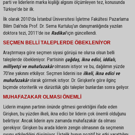
parti ve liderlerin marka kişiliği algısını ölçümleyen tez, konusunda
Türkiye'de bir ilk.
İlk olarak 2010'da İstanbul Üniversitesi İşletme Fakültesi Pazarlama
Bilim Dalı'nda Prof. Dr. Sema Kurtuluş'un danışmanlığında yazılan
doktora tezi, 2011'de ise
Radikal
için güncellendi.
SEÇMEN BELLİ TALEPLERDE ÖBEKLENİYOR
Araştırmaya göre seçmen siyasi görüşü ne olursa olsun belli
taleplerde öbekleniyor. Partisinin
çağdaş, ikna edici, iddialı,
milliyetçi ve muhafazakâr
olmasını istiyor ve bu, dağılımın yüzde
70'ine yakınını etkiliyor. Seçmen liderini ise
ilkeli, ikna edici ve
muhafazakâr
olarak görmek istiyor. Dr. Girişken'e göre ilginç
biçimde otoriterlik ve dürüstlük gibi talepler bunlardan sonra geliyor.
MUHAFAZAKAR OLMASI ÖNEMLİ
Liderin imajının partinin önünde gitmesi gerektiğini ifade eden
Girişken, bu yüzden ilkeli, ikna edici bir liderin çok önemli olduğunu
belirtiyor. Ancak liderin aynı zamanda muhafazakâr da olması
gerekiyor. Girişken bu arada liderin zengin olmasının da seçmenin
oyunu etkilediğini düşünüyor. Üstelik bunun pozitif bir etki yarattığını