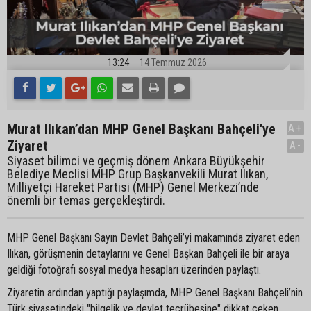
13:24
14 Temmuz 2026
Murat Ilıkan’dan MHP Genel Başkanı Bahçeli'ye
A+
Ziyaret
A-
Siyaset bilimci ve geçmiş dönem Ankara Büyükşehir
Belediye Meclisi MHP Grup Başkanvekili Murat Ilıkan,
Milliyetçi Hareket Partisi (MHP) Genel Merkezi’nde
önemli bir temas gerçekleştirdi.
MHP Genel Başkanı Sayın Devlet Bahçeli’yi makamında ziyaret eden
Ilıkan, görüşmenin detaylarını ve Genel Başkan Bahçeli ile bir araya
geldiği fotoğrafı sosyal medya hesapları üzerinden paylaştı.
Ziyaretin ardından yaptığı paylaşımda, MHP Genel Başkanı Bahçeli’nin
Türk siyasetindeki "bilgelik ve devlet tecrübesine" dikkat çeken