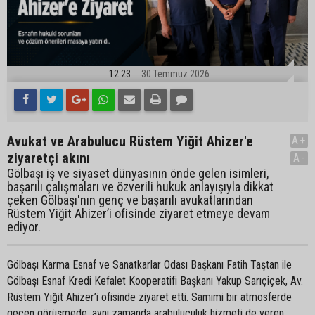
12:23
30 Temmuz 2026
Avukat ve Arabulucu Rüstem Yiğit Ahizer'e
A+
ziyaretçi akını
A-
Gölbaşı iş ve siyaset dünyasının önde gelen isimleri,
başarılı çalışmaları ve özverili hukuk anlayışıyla dikkat
çeken Gölbaşı'nın genç ve başarılı avukatlarından
Rüstem Yiğit Ahizer’i ofisinde ziyaret etmeye devam
ediyor.
Gölbaşı Karma Esnaf ve Sanatkarlar Odası Başkanı Fatih Taştan ile
Gölbaşı Esnaf Kredi Kefalet Kooperatifi Başkanı Yakup Sarıçiçek, Av.
Rüstem Yiğit Ahizer’i ofisinde ziyaret etti. Samimi bir atmosferde
geçen görüşmede, aynı zamanda arabuluculuk hizmeti de veren