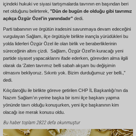
içindeki hukuki ve siyasi tartışmalarda tavrının en başından beri
net olduğunu belirterek,
"Dün de bugün de olduğu gibi tavrımız
açıkça Özgür Özel’in yanındadır"
dedi.
Parti tabanının ve örgütün iradesini savunmaya devam edeceğini
vurgulayan Sağlam, ilçe örgütüyle birlikte inançla yürüdükleri bu
yolda liderleri Özgür Özel ile olan birlik ve beraberliklerinin
süreceğinin altını çizdi. Sağlam, Özgür Özel’in kuracağı yeni
partide siyaset yapacaklarını ifade ederken, görevden alma ilgili
olarak da ‘Zaten tavrımız belli sabah akşam bu değişimin
olmasını bekliyoruz. Sıkıntı yok. Bizim durduğumuz yer belli.,”
dedi.
Kılıçdaroğlu ile birlikte göreve getirilen CHP İL Başkanlığı’nın da
Nazım Sağlam’ın yerine başka bir ismi ilçe başkanı yapma
yönünde tavrı olduğu konuşurken, yeni ilçe başkanının kim
olacağı ise merak konusu oldu.
Bu haber toplam 2822 defa okunmuştur