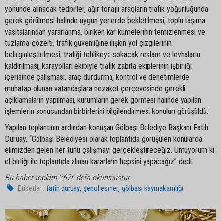
yönünde alınacak tedbirler, ağır tonajlı araçların trafik yoğunluğunda
gerek görülmesi halinde uygun yerlerde bekletilmesi, toplu taşıma
vasıtalarından yararlanma, biriken kar kümelerinin temizlenmesi ve
tuzlama-çözelti, trafik güvenliğine ilişkin yol çizgilerinin
belirginleştirilmesi, trafiği tehlikeye sokacak reklam ve levhaların
kaldırılması, karayolları ekibiyle trafik zabıta ekiplerinin işbirliği
içerisinde çalışması, araç durdurma, kontrol ve denetimlerde
muhatap olunan vatandaşlara nezaket çerçevesinde gerekli
açıklamaların yapılması, kurumların gerek görmesi halinde yapılan
işlemlerin sonucundan birbirlerini bilgilendirmesi konuları görüşüldü.
Yapılan toplantının ardından konuşan Gölbaşı Belediye Başkanı Fatih
Duruay, “Gölbaşı Belediyesi olarak toplantıda görüşülen konularda
elimizden gelen her türlü çalışmayı gerçekleştireceğiz. Umuyorum ki
el birliği ile toplantıda alınan kararların hepsini yapacağız” dedi.
Bu haber toplam 2676 defa okunmuştur
,
,
Etiketler :
fatih duruay
şenol esmer
gölbaşı kaymakamlığı