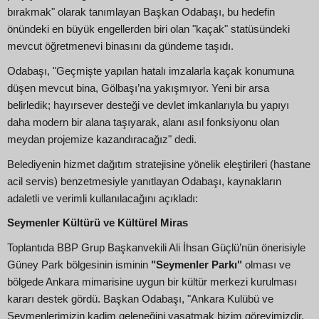
bırakmak" olarak tanımlayan Başkan Odabaşı, bu hedefin
önündeki en büyük engellerden biri olan "kaçak" statüsündeki
mevcut öğretmenevi binasını da gündeme taşıdı.
Odabaşı, "Geçmişte yapılan hatalı imzalarla kaçak konumuna
düşen mevcut bina, Gölbaşı’na yakışmıyor. Yeni bir arsa
belirledik; hayırsever desteği ve devlet imkanlarıyla bu yapıyı
daha modern bir alana taşıyarak, alanı asıl fonksiyonu olan
meydan projemize kazandıracağız" dedi.
Belediyenin hizmet dağıtım stratejisine yönelik eleştirileri (hastane
acil servis) benzetmesiyle yanıtlayan Odabaşı, kaynakların
adaletli ve verimli kullanılacağını açıkladı:
Seymenler Kültürü ve Kültürel Miras
Toplantıda BBP Grup Başkanvekili Ali İhsan Güçlü’nün önerisiyle
Güney Park bölgesinin isminin
"Seymenler Parkı"
olması ve
bölgede Ankara mimarisine uygun bir kültür merkezi kurulması
kararı destek gördü. Başkan Odabaşı, "Ankara Kulübü ve
Seymenlerimizin kadim geleneğini yaşatmak bizim görevimizdir.