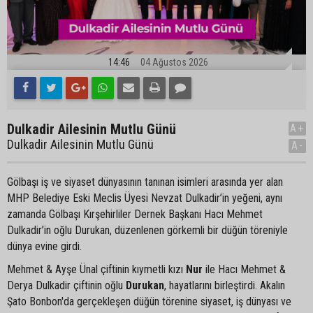
14:46
04 Ağustos 2026
Dulkadir Ailesinin Mutlu Günü
A+
Dulkadir Ailesinin Mutlu Günü
A-
Gölbaşı iş ve siyaset dünyasının tanınan isimleri arasında yer alan
MHP Belediye Eski Meclis Üyesi Nevzat Dulkadir’in yeğeni, aynı
zamanda Gölbaşı Kırşehirliler Dernek Başkanı Hacı Mehmet
Dulkadir’in oğlu Durukan, düzenlenen görkemli bir düğün töreniyle
dünya evine girdi.
Mehmet & Ayşe Ünal çiftinin kıymetli kızı
Nur
ile Hacı Mehmet &
Derya Dulkadir çiftinin oğlu
Durukan
, hayatlarını birleştirdi. Akalın
Şato Bonbon'da gerçekleşen düğün törenine siyaset, iş dünyası ve