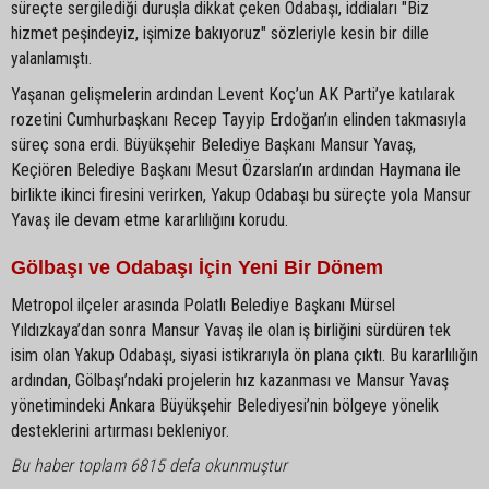
süreçte sergilediği duruşla dikkat çeken Odabaşı, iddiaları "Biz
hizmet peşindeyiz, işimize bakıyoruz" sözleriyle kesin bir dille
yalanlamıştı.
Yaşanan gelişmelerin ardından Levent Koç’un AK Parti’ye katılarak
rozetini Cumhurbaşkanı Recep Tayyip Erdoğan’ın elinden takmasıyla
süreç sona erdi. Büyükşehir Belediye Başkanı Mansur Yavaş,
Keçiören Belediye Başkanı Mesut Özarslan’ın ardından Haymana ile
birlikte ikinci firesini verirken, Yakup Odabaşı bu süreçte yola Mansur
Yavaş ile devam etme kararlılığını korudu.
Gölbaşı ve Odabaşı İçin Yeni Bir Dönem
Metropol ilçeler arasında Polatlı Belediye Başkanı Mürsel
Yıldızkaya’dan sonra Mansur Yavaş ile olan iş birliğini sürdüren tek
isim olan Yakup Odabaşı, siyasi istikrarıyla ön plana çıktı. Bu kararlılığın
ardından, Gölbaşı’ndaki projelerin hız kazanması ve Mansur Yavaş
yönetimindeki Ankara Büyükşehir Belediyesi’nin bölgeye yönelik
desteklerini artırması bekleniyor.
Bu haber toplam 6815 defa okunmuştur