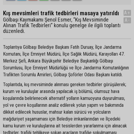
Kış mevsimleri trafik tedbirleri masaya yatırıldı
A+
Gölbaşı Kaymakamı Şenol Esmer, “Kış Mevsiminde
A-
Alınan Trafik Tedbirleri” konulu genelge ile ilgili toplantı
düzenledi.
Toplantıya Gölbaşı Belediye Başkanı Fatih Duruay, İlçe Jandarma
Komutanı, İlçe Emniyet Müdürü, İlçe Sağlık Müdürü, Karayolları 47.
Merkez Şefi, Ankara Büyükşehir Belediye Başkanlığı Gölbaşı
Sorumlusu, İlçe Emniyet Müdürlüğü ve İlçe Jandarma Komutanlığının
Trafikten Sorumlu Amirleri, Gölbaşı Şoförler Odası Başkanı katıldı.
Toplantıda, kış mevsiminde alınması gereken tedbirler görüşülerek;
kurum ve kuruluşlar arasında yapılacak iş bölümü, olumsuz hava
koşularında belirlenecek alternatif yolların kamuoyuna duyurulması,
yol ve çevre koşullarının analiz edilerek yolun yapım ve bakımında
dikkat edilecek hususlar, mahsur kalan sürücü ve yolcuların
mağduriyet yaşamaması için Belediye imkanlarından ve İlçedeki
kamu kurum ve kuruluşlarına ait tesislerden yararlanma için alınacak
tedbirler, trafiği tehlikeye sokan araçların trafiğe sokulmaması