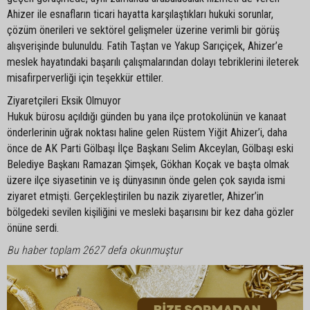
Ahizer ile esnafların ticari hayatta karşılaştıkları hukuki sorunlar,
çözüm önerileri ve sektörel gelişmeler üzerine verimli bir görüş
alışverişinde bulunuldu. Fatih Taştan ve Yakup Sarıçiçek, Ahizer’e
meslek hayatındaki başarılı çalışmalarından dolayı tebriklerini ileterek
misafirperverliği için teşekkür ettiler.
Ziyaretçileri Eksik Olmuyor
Hukuk bürosu açıldığı günden bu yana ilçe protokolünün ve kanaat
önderlerinin uğrak noktası haline gelen Rüstem Yiğit Ahizer’i, daha
önce de AK Parti Gölbaşı İlçe Başkanı Selim Akceylan, Gölbaşı eski
Belediye Başkanı Ramazan Şimşek, Gökhan Koçak ve başta olmak
üzere ilçe siyasetinin ve iş dünyasının önde gelen çok sayıda ismi
ziyaret etmişti. Gerçekleştirilen bu nazik ziyaretler, Ahizer’in
bölgedeki sevilen kişiliğini ve mesleki başarısını bir kez daha gözler
önüne serdi.
Bu haber toplam 2627 defa okunmuştur