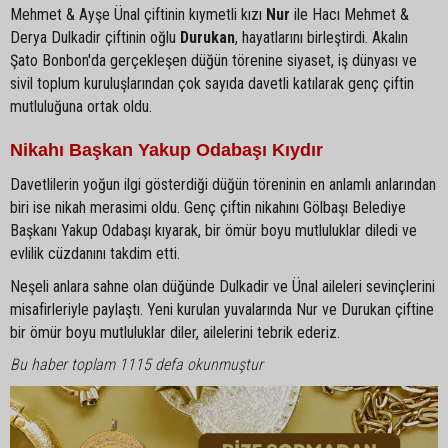
Mehmet & Ayşe Ünal çiftinin kıymetli kızı
Nur
ile Hacı Mehmet &
Derya Dulkadir çiftinin oğlu
Durukan
, hayatlarını birleştirdi. Akalın
Şato Bonbon'da gerçekleşen düğün törenine siyaset, iş dünyası ve
sivil toplum kuruluşlarından çok sayıda davetli katılarak genç çiftin
mutluluğuna ortak oldu.
Nikahı Başkan Yakup Odabaşı Kıydır
Davetlilerin yoğun ilgi gösterdiği düğün töreninin en anlamlı anlarından
biri ise nikah merasimi oldu. Genç çiftin nikahını Gölbaşı Belediye
Başkanı Yakup Odabaşı kıyarak, bir ömür boyu mutluluklar diledi ve
evlilik cüzdanını takdim etti.
Neşeli anlara sahne olan düğünde Dulkadir ve Ünal aileleri sevinçlerini
misafirleriyle paylaştı. Yeni kurulan yuvalarında Nur ve Durukan çiftine
bir ömür boyu mutluluklar diler, ailelerini tebrik ederiz.
Bu haber toplam 1115 defa okunmuştur