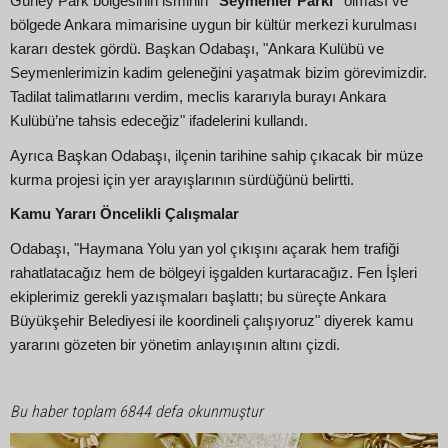
Güney Park bölgesinin isminin
"Seymenler Parkı"
olması ve
bölgede Ankara mimarisine uygun bir kültür merkezi kurulması
kararı destek gördü. Başkan Odabaşı, "Ankara Kulübü ve
Seymenlerimizin kadim geleneğini yaşatmak bizim görevimizdir.
Tadilat talimatlarını verdim, meclis kararıyla burayı Ankara
Kulübü’ne tahsis edeceğiz" ifadelerini kullandı.
Ayrıca Başkan Odabaşı, ilçenin tarihine sahip çıkacak bir müze
kurma projesi için yer arayışlarının sürdüğünü belirtti.
Kamu Yararı Öncelikli Çalışmalar
Odabaşı, "Haymana Yolu yan yol çıkışını açarak hem trafiği
rahatlatacağız hem de bölgeyi işgalden kurtaracağız. Fen İşleri
ekiplerimiz gerekli yazışmaları başlattı; bu süreçte Ankara
Büyükşehir Belediyesi ile koordineli çalışıyoruz" diyerek kamu
yararını gözeten bir yönetim anlayışının altını çizdi.
Bu haber toplam 6844 defa okunmuştur