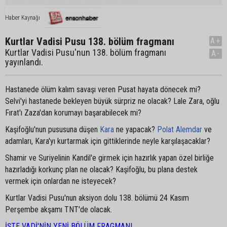
Haber Kaynağı
Kurtlar Vadisi Pusu 138. bölüm fragmanı
A+
Kurtlar Vadisi Pusu'nun 138. bölüm fragmanı
A-
yayınlandı.
Hastanede ölüm kalım savaşı veren Pusat hayata dönecek mi?
Selvi'yi hastanede bekleyen büyük sürpriz ne olacak? Lale Zara, oğlu
Fırat'ı Zaza'dan korumayı başarabilecek mi?
Kaşifoğlu'nun pususuna düşen
Kara
ne yapacak?
Polat Alemdar
ve
adamları, Kara'yı kurtarmak için gittiklerinde neyle karşılaşacaklar?
Shamir ve Suriyelinin Kandil'e girmek için hazırlık yapan özel birliğe
hazırladığı korkunç plan ne olacak? Kaşifoğlu, bu plana destek
vermek için onlardan ne isteyecek?
Kurtlar Vadisi Pusu'nun aksiyon dolu 138. bölümü 24 Kasım
Perşembe akşamı TNT'de olacak.
İŞTE VADİ'NİN YENİ BÖLÜM FRAGMANI