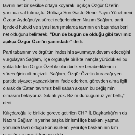
tavrını net bir şekilde ortaya koyarak, açıkça Özgür Özel’in
yanında saf tutmuştu. Gölbaşı Son Gaste Genel Yayın Yönetmeni
Özcan Aydoğdu’ya süreci değerlendiren Nazım Sağlam, parti
içindeki hukuki ve siyasi tartışmalarda tavrının en başından beri
net olduğunu belirterek,
"Dün de bugün de olduğu gibi tavrımız
açıkça Özgür Özel’in yanındadır"
dedi.
Parti tabanının ve örgütün iradesini savunmaya devam edeceğini
vurgulayan Sağlam, ilçe örgütüyle birlikte inançla yürüdükleri bu
yolda liderleri Özgür Özel ile olan birlik ve beraberliklerinin
süreceğinin altını çizdi. Sağlam, Özgür Özel’in kuracağı yeni
partide siyaset yapacaklarını ifade ederken, görevden alma ilgili
olarak da ‘Zaten tavrımız belli sabah akşam bu değişimin
olmasını bekliyoruz. Sıkıntı yok. Bizim durduğumuz yer belli.,”
dedi.
Kılıçdaroğlu ile birlikte göreve getirilen CHP İL Başkanlığı’nın da
Nazım Sağlam’ın yerine başka bir ismi ilçe başkanı yapma
yönünde tavrı olduğu konuşurken, yeni ilçe başkanının kim
olacağı ise merak konusu oldu.