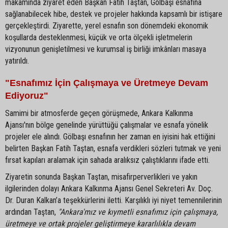
makamında ziyaret eden Başkan Fatih Taştan, Gölbaşı esnafına
sağlanabilecek hibe, destek ve projeler hakkında kapsamlı bir istişare
gerçekleştirdi. Ziyarette, yerel esnafın son dönemdeki ekonomik
koşullarda desteklenmesi, küçük ve orta ölçekli işletmelerin
vizyonunun genişletilmesi ve kurumsal iş birliği imkânları masaya
yatırıldı.
"Esnafımız İçin Çalışmaya ve Üretmeye Devam
Ediyoruz"
Samimi bir atmosferde geçen görüşmede, Ankara Kalkınma
Ajansı'nın bölge genelinde yürüttüğü çalışmalar ve esnafa yönelik
projeler ele alındı. Gölbaşı esnafının her zaman en iyisini hak ettiğini
belirten Başkan Fatih Taştan, esnafa verdikleri sözleri tutmak ve yeni
fırsat kapıları aralamak için sahada aralıksız çalıştıklarını ifade etti.
Ziyaretin sonunda Başkan Taştan, misafirperverlikleri ve yakın
ilgilerinden dolayı Ankara Kalkınma Ajansı Genel Sekreteri Av. Doç.
Dr. Duran Kalkan’a teşekkürlerini iletti. Karşılıklı iyi niyet temennilerinin
ardından Taştan,
"Ankara'mız ve kıymetli esnafımız için çalışmaya,
üretmeye ve ortak projeler geliştirmeye kararlılıkla devam