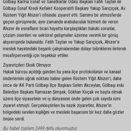
Gölbaşı Karma Esnaf ve Sanatkarlar Odası Başkanı Fatih Taştan ile
Gölbaşı Esnaf Kredi Kefalet Kooperatifi Başkanı Yakup Sarıçiçek, Av.
Rüstem Yiğit Ahizer’i ofisinde ziyaret etti. Samimi bir atmosferde
geçen görüşmede, aynı zamanda arabuluculuk hizmeti de veren
Ahizer ile esnafların ticari hayatta karşılaştıkları hukuki sorunlar,
çözüm önerileri ve sektörel gelişmeler üzerine verimli bir görüş
alışverişinde bulunuldu. Fatih Taştan ve Yakup Sarıçiçek, Ahizer’e
meslek hayatındaki başarılı çalışmalarından dolayı tebriklerini ileterek
misafirperverliği için teşekkür ettiler.
Ziyaretçileri Eksik Olmuyor
Hukuk bürosu açıldığı günden bu yana ilçe protokolünün ve kanaat
önderlerinin uğrak noktası haline gelen Rüstem Yiğit Ahizer’i, daha
önce de AK Parti Gölbaşı İlçe Başkanı Selim Akceylan, Gölbaşı eski
Belediye Başkanı Ramazan Şimşek, Gökhan Koçak ve başta olmak
üzere ilçe siyasetinin ve iş dünyasının önde gelen çok sayıda ismi
ziyaret etmişti. Gerçekleştirilen bu nazik ziyaretler, Ahizer’in
bölgedeki sevilen kişiliğini ve mesleki başarısını bir kez daha gözler
önüne serdi.
Bu haber toplam 2499 defa okunmuştur