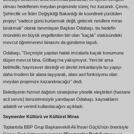
olması hedeflenen meydan projesinde süreç hız kazandı. Çevre,
Şehircilik ve İklim Değişikliği Bakanlığı ile koordineli yürütülen
projeyi "sadece günü kurtarmak değil, gelecek nesillere miras
bırakmak" olarak tanımlayan Başkan Odabaşı, bu hedefin
önündeki en büyük engellerden biri olan "kaçak" statüsündeki
mevcut öğretmenevi binasını da gündeme taşıdı.
Odabaşı, "Geçmişte yapılan hatalı imzalarla kaçak konumuna
düşen mevcut bina, Gölbaşı’na yakışmıyor. Yeni bir arsa
belirledik; hayırsever desteği ve devlet imkanlarıyla bu yapıyı
daha modern bir alana taşıyarak, alanı asıl fonksiyonu olan
meydan projemize kazandıracağız" dedi.
Belediyenin hizmet dağıtım stratejisine yönelik eleştirileri (hastane
acil servis) benzetmesiyle yanıtlayan Odabaşı, kaynakların
adaletli ve verimli kullanılacağını açıkladı:
Seymenler Kültürü ve Kültürel Miras
Toplantıda BBP Grup Başkanvekili Ali İhsan Güçlü’nün önerisiyle