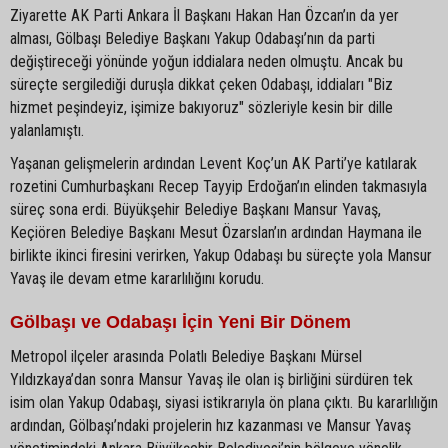
Ziyarette AK Parti Ankara İl Başkanı Hakan Han Özcan’ın da yer
alması, Gölbaşı Belediye Başkanı Yakup Odabaşı’nın da parti
değiştireceği yönünde yoğun iddialara neden olmuştu. Ancak bu
süreçte sergilediği duruşla dikkat çeken Odabaşı, iddiaları "Biz
hizmet peşindeyiz, işimize bakıyoruz" sözleriyle kesin bir dille
yalanlamıştı.
Yaşanan gelişmelerin ardından Levent Koç’un AK Parti’ye katılarak
rozetini Cumhurbaşkanı Recep Tayyip Erdoğan’ın elinden takmasıyla
süreç sona erdi. Büyükşehir Belediye Başkanı Mansur Yavaş,
Keçiören Belediye Başkanı Mesut Özarslan’ın ardından Haymana ile
birlikte ikinci firesini verirken, Yakup Odabaşı bu süreçte yola Mansur
Yavaş ile devam etme kararlılığını korudu.
Gölbaşı ve Odabaşı İçin Yeni Bir Dönem
Metropol ilçeler arasında Polatlı Belediye Başkanı Mürsel
Yıldızkaya’dan sonra Mansur Yavaş ile olan iş birliğini sürdüren tek
isim olan Yakup Odabaşı, siyasi istikrarıyla ön plana çıktı. Bu kararlılığın
ardından, Gölbaşı’ndaki projelerin hız kazanması ve Mansur Yavaş