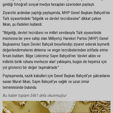
geldiği fotoğrafı sosyal medya hesapları üzerinden paylaştı.
Ziyaretin ardından yaptığı paylaşımda, MHP Genel Başkanı Bahçeli’nin
Türk siyasetindeki "bilgelik ve devlet tecrübesine" dikkat çeken
Ilıkan, şu ifadeleri kullandı:
"Bilgeliği, devlet tecrübesi ve millet sevdasıyla Türk siyasetinde
müstesna bir yere sahip olan Milliyetçi Hareket Partisi (MHP) Genel
Başkanımız Sayın Devlet Bahçeli beyefendiyi ziyaret ederek kıymetli
değerlendirmelerini dinleme ve engin tecrübelerinden istifade etme
fırsatı buldum. Bilge Liderimiz Sayın Bahçeli’nin 'devlet aklını ve
milletin birlik ruhunu merkeze alan' yaklaşımı, bugün de hepimiz için
yol gösterici bir değer taşımaktadır."
Paylaşımında, nazik kabulleri için Genel Başkan Bahçeli’ye şükranlarını
sunan Murat Ilıkan, Sayın Bahçeli’ye sağlık ve uzun ömür
temennisinde bulundu.
Bu haber toplam 5461 defa okunmuştur