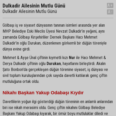
Dulkadir Ailesinin Mutlu Günü
A+
Dulkadir Ailesinin Mutlu Günü
A-
Gölbaşı iş ve siyaset dünyasının tanınan isimleri arasında yer alan
MHP Belediye Eski Meclis Üyesi Nevzat Dulkadir’in yeğeni, aynı
zamanda Gölbaşı Kırşehirliler Dernek Başkanı Hacı Mehmet
Dulkadir’in oğlu Durukan, düzenlenen görkemli bir düğün töreniyle
dünya evine girdi.
Mehmet & Ayşe Ünal çiftinin kıymetli kızı
Nur
ile Hacı Mehmet &
Derya Dulkadir çiftinin oğlu
Durukan
, hayatlarını birleştirdi. Akalın
Şato Bonbon'da gerçekleşen düğün törenine siyaset, iş dünyası ve
sivil toplum kuruluşlarından çok sayıda davetli katılarak genç çiftin
mutluluğuna ortak oldu.
Nikahı Başkan Yakup Odabaşı Kıydır
Davetlilerin yoğun ilgi gösterdiği düğün töreninin en anlamlı anlarından
biri ise nikah merasimi oldu. Genç çiftin nikahını Gölbaşı Belediye
Başkanı Yakup Odabaşı kıyarak, bir ömür boyu mutluluklar diledi ve