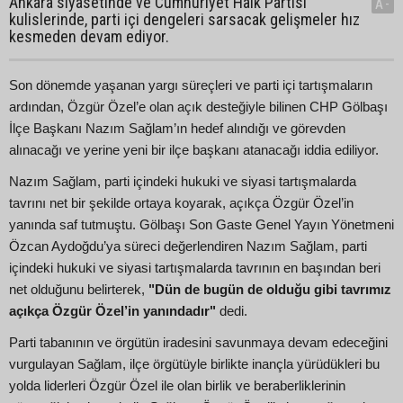
Ankara siyasetinde ve Cumhuriyet Halk Partisi
A-
kulislerinde, parti içi dengeleri sarsacak gelişmeler hız
kesmeden devam ediyor.
Son dönemde yaşanan yargı süreçleri ve parti içi tartışmaların
ardından, Özgür Özel’e olan açık desteğiyle bilinen CHP Gölbaşı
İlçe Başkanı Nazım Sağlam’ın hedef alındığı ve görevden
alınacağı ve yerine yeni bir ilçe başkanı atanacağı iddia ediliyor.
Nazım Sağlam, parti içindeki hukuki ve siyasi tartışmalarda
tavrını net bir şekilde ortaya koyarak, açıkça Özgür Özel’in
yanında saf tutmuştu. Gölbaşı Son Gaste Genel Yayın Yönetmeni
Özcan Aydoğdu’ya süreci değerlendiren Nazım Sağlam, parti
içindeki hukuki ve siyasi tartışmalarda tavrının en başından beri
net olduğunu belirterek,
"Dün de bugün de olduğu gibi tavrımız
açıkça Özgür Özel’in yanındadır"
dedi.
Parti tabanının ve örgütün iradesini savunmaya devam edeceğini
vurgulayan Sağlam, ilçe örgütüyle birlikte inançla yürüdükleri bu
yolda liderleri Özgür Özel ile olan birlik ve beraberliklerinin