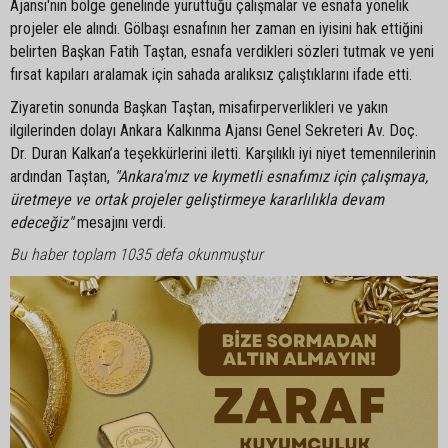
Ajansı'nın bölge genelinde yürüttüğü çalışmalar ve esnafa yönelik
projeler ele alındı. Gölbaşı esnafının her zaman en iyisini hak ettiğini
belirten Başkan Fatih Taştan, esnafa verdikleri sözleri tutmak ve yeni
fırsat kapıları aralamak için sahada aralıksız çalıştıklarını ifade etti.
Ziyaretin sonunda Başkan Taştan, misafirperverlikleri ve yakın
ilgilerinden dolayı Ankara Kalkınma Ajansı Genel Sekreteri Av. Doç.
Dr. Duran Kalkan’a teşekkürlerini iletti. Karşılıklı iyi niyet temennilerinin
ardından Taştan,
"Ankara'mız ve kıymetli esnafımız için çalışmaya,
üretmeye ve ortak projeler geliştirmeye kararlılıkla devam
edeceğiz"
mesajını verdi.
Bu haber toplam 1035 defa okunmuştur