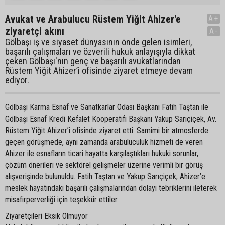
Avukat ve Arabulucu Rüstem Yiğit Ahizer'e
A+
ziyaretçi akını
A-
Gölbaşı iş ve siyaset dünyasının önde gelen isimleri,
başarılı çalışmaları ve özverili hukuk anlayışıyla dikkat
çeken Gölbaşı'nın genç ve başarılı avukatlarından
Rüstem Yiğit Ahizer’i ofisinde ziyaret etmeye devam
ediyor.
Gölbaşı Karma Esnaf ve Sanatkarlar Odası Başkanı Fatih Taştan ile
Gölbaşı Esnaf Kredi Kefalet Kooperatifi Başkanı Yakup Sarıçiçek, Av.
Rüstem Yiğit Ahizer’i ofisinde ziyaret etti. Samimi bir atmosferde
geçen görüşmede, aynı zamanda arabuluculuk hizmeti de veren
Ahizer ile esnafların ticari hayatta karşılaştıkları hukuki sorunlar,
çözüm önerileri ve sektörel gelişmeler üzerine verimli bir görüş
alışverişinde bulunuldu. Fatih Taştan ve Yakup Sarıçiçek, Ahizer’e
meslek hayatındaki başarılı çalışmalarından dolayı tebriklerini ileterek
misafirperverliği için teşekkür ettiler.
Ziyaretçileri Eksik Olmuyor