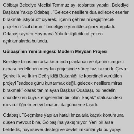
Gölbaşı Belediye Meclisi Temmuz ayı toplantısı yapıldı. Belediye
Başkanı Yakup Odabaşı, "Gelecek nesillere dua edilecek eserler
bırakmak istiyoruz" diyerek, ilçenin çehresini değiştirecek
projelerin "acil durum" önceliğiyle yürütüleceğini vurguladı.
Odabaşı ayrıca Haymana Yolu ile ilgili dikkat çeken
açıklamalarda bulundu.
Gölbaşı’nın Yeni Simgesi: Modern Meydan Projesi
Belediye binasının arka kısmında planlanan ve ilçenin simgesi
olması hedeflenen meydan projesinde süreç hız kazandı. Çevre,
Şehircilik ve İklim Değişikliği Bakanlığı ile koordineli yürütülen
projeyi "sadece günü kurtarmak değil, gelecek nesillere miras
bırakmak" olarak tanımlayan Başkan Odabaşı, bu hedefin
önündeki en büyük engellerden biri olan "kaçak" statüsündeki
mevcut öğretmenevi binasını da gündeme taşıdı.
Odabaşı, "Geçmişte yapılan hatalı imzalarla kaçak konumuna
düşen mevcut bina, Gölbaşı’na yakışmıyor. Yeni bir arsa
belirledik; hayırsever desteği ve devlet imkanlarıyla bu yapıyı