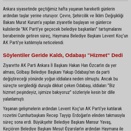
Ankara siyasetinde geçtiğimiz hafta yaşanan hareketli günlerin
ardından taşlar yerine oturuyor. Çevre, Şehircilik ve İklim Değişikliği
Bakanı Murat Kurum’a yapılan ziyaretle başlayan ve günlerce
kulislerde "AK Parti’ye geçecek belediye başkanları" tartışmalarını
beraberinde getiren süreç, Haymana Belediye Başkanı Levent Koç’un
AK Parti’ye katılımıyla neticelendi.
Söylentiler Geride Kaldı, Odabaşı "Hizmet" Dedi
Ziyarette AK Parti Ankara İl Başkanı Hakan Han Özcan’ın da yer
alması, Gölbaşı Belediye Başkanı Yakup Odabaşı’nın da parti
değiştireceği yönünde yoğun iddialara neden olmuştu. Ancak bu
süreçte sergilediği duruşla dikkat çeken Odabaşı, iddiaları "Biz
hizmet peşindeyiz, işimize bakıyoruz" sözleriyle kesin bir dille
yalanlamıştı.
Yaşanan gelişmelerin ardından Levent Koç’un AK Parti’ye katılarak
rozetini Cumhurbaşkanı Recep Tayyip Erdoğan’ın elinden takmasıyla
süreç sona erdi. Büyükşehir Belediye Başkanı Mansur Yavaş,
Keçiören Belediye Başkanı Mesut Özarslan’ın ardından Haymana ile