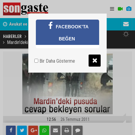
Avukat ve Arabulucu Rüstem Yiğit Ahizer'e ziyaretçi
akını
Murat Ilık
FACEBOOK'TA
Nazım Sağlam geri adım atmadı
HABERLER
GÜNDEM
BEĞEN
Mardin'deki hain pusuda cevap bekleyen sorular
Bir Daha Gösterme
12:56
26 Temmuz 2011