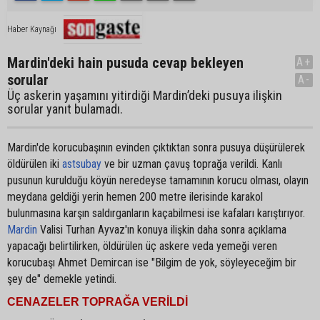
Haber Kaynağı
Mardin'deki hain pusuda cevap bekleyen
A+
sorular
A-
Üç askerin yaşamını yitirdiği Mardin’deki pusuya ilişkin
sorular yanıt bulamadı.
Mardin'de korucubaşının evinden çıktıktan sonra pusuya düşürülerek
öldürülen iki
astsubay
ve bir uzman çavuş toprağa verildi. Kanlı
pusunun kurulduğu köyün neredeyse tamamının korucu olması, olayın
meydana geldiği yerin hemen 200 metre ilerisinde karakol
bulunmasına karşın saldırganların kaçabilmesi ise kafaları karıştırıyor.
Mardin
Valisi Turhan Ayvaz'ın konuya ilişkin daha sonra açıklama
yapacağı belirtilirken, öldürülen üç askere veda yemeği veren
korucubaşı Ahmet Demircan ise "Bilgim de yok, söyleyeceğim bir
şey de" demekle yetindi.
CENAZELER TOPRAĞA VERİLDİ