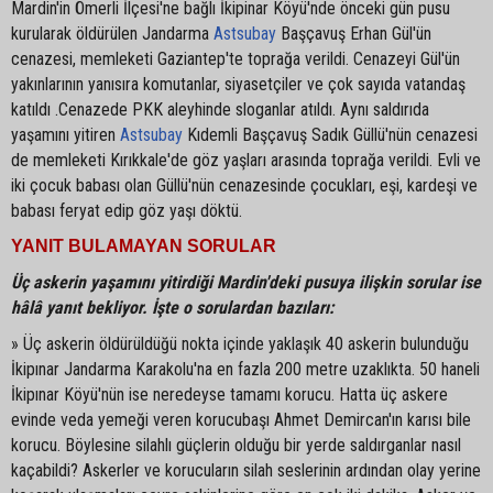
Mardin'in Ömerli İlçesi'ne bağlı İkipinar Köyü'nde önceki gün pusu
kurularak öldürülen Jandarma
Astsubay
Başçavuş Erhan Gül'ün
cenazesi, memleketi Gaziantep'te toprağa verildi. Cenazeyi Gül'ün
yakınlarının yanısıra komutanlar, siyasetçiler ve çok sayıda vatandaş
katıldı .Cenazede PKK aleyhinde sloganlar atıldı. Aynı saldırıda
yaşamını yitiren
Astsubay
Kıdemli Başçavuş Sadık Güllü'nün cenazesi
de memleketi Kırıkkale'de göz yaşları arasında toprağa verildi. Evli ve
iki çocuk babası olan Güllü'nün cenazesinde çocukları, eşi, kardeşi ve
babası feryat edip göz yaşı döktü.
YANIT BULAMAYAN SORULAR
Üç askerin yaşamını yitirdiği Mardin'deki pusuya ilişkin sorular ise
hâlâ yanıt bekliyor. İşte o sorulardan bazıları:
» Üç askerin öldürüldüğü nokta içinde yaklaşık 40 askerin bulunduğu
İkipınar Jandarma Karakolu'na en fazla 200 metre uzaklıkta. 50 haneli
İkipınar Köyü'nün ise neredeyse tamamı korucu. Hatta üç askere
evinde veda yemeği veren korucubaşı Ahmet Demircan'ın karısı bile
korucu. Böylesine silahlı güçlerin olduğu bir yerde saldırganlar nasıl
kaçabildi? Askerler ve korucuların silah seslerinin ardından olay yerine