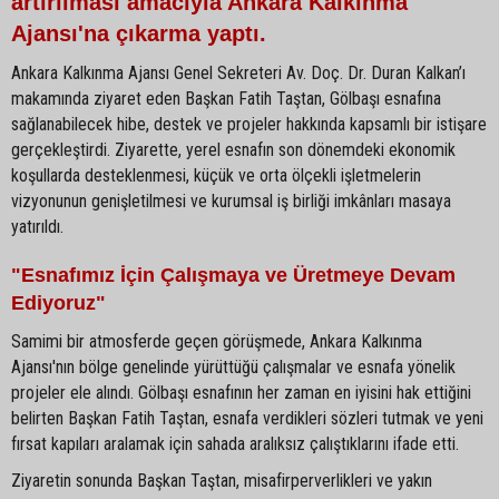
artırılması amacıyla Ankara Kalkınma
Ajansı'na çıkarma yaptı.
Ankara Kalkınma Ajansı Genel Sekreteri Av. Doç. Dr. Duran Kalkan’ı
makamında ziyaret eden Başkan Fatih Taştan, Gölbaşı esnafına
sağlanabilecek hibe, destek ve projeler hakkında kapsamlı bir istişare
gerçekleştirdi. Ziyarette, yerel esnafın son dönemdeki ekonomik
koşullarda desteklenmesi, küçük ve orta ölçekli işletmelerin
vizyonunun genişletilmesi ve kurumsal iş birliği imkânları masaya
yatırıldı.
"Esnafımız İçin Çalışmaya ve Üretmeye Devam
Ediyoruz"
Samimi bir atmosferde geçen görüşmede, Ankara Kalkınma
Ajansı'nın bölge genelinde yürüttüğü çalışmalar ve esnafa yönelik
projeler ele alındı. Gölbaşı esnafının her zaman en iyisini hak ettiğini
belirten Başkan Fatih Taştan, esnafa verdikleri sözleri tutmak ve yeni
fırsat kapıları aralamak için sahada aralıksız çalıştıklarını ifade etti.
Ziyaretin sonunda Başkan Taştan, misafirperverlikleri ve yakın