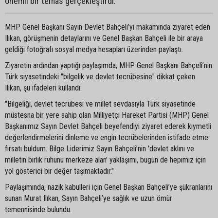
önemli bir temas gerçekleştirdi.
MHP Genel Başkanı Sayın Devlet Bahçeli’yi makamında ziyaret eden
Ilıkan, görüşmenin detaylarını ve Genel Başkan Bahçeli ile bir araya
geldiği fotoğrafı sosyal medya hesapları üzerinden paylaştı.
Ziyaretin ardından yaptığı paylaşımda, MHP Genel Başkanı Bahçeli’nin
Türk siyasetindeki "bilgelik ve devlet tecrübesine" dikkat çeken
Ilıkan, şu ifadeleri kullandı:
"Bilgeliği, devlet tecrübesi ve millet sevdasıyla Türk siyasetinde
müstesna bir yere sahip olan Milliyetçi Hareket Partisi (MHP) Genel
Başkanımız Sayın Devlet Bahçeli beyefendiyi ziyaret ederek kıymetli
değerlendirmelerini dinleme ve engin tecrübelerinden istifade etme
fırsatı buldum. Bilge Liderimiz Sayın Bahçeli’nin 'devlet aklını ve
milletin birlik ruhunu merkeze alan' yaklaşımı, bugün de hepimiz için
yol gösterici bir değer taşımaktadır."
Paylaşımında, nazik kabulleri için Genel Başkan Bahçeli’ye şükranlarını
sunan Murat Ilıkan, Sayın Bahçeli’ye sağlık ve uzun ömür
temennisinde bulundu.