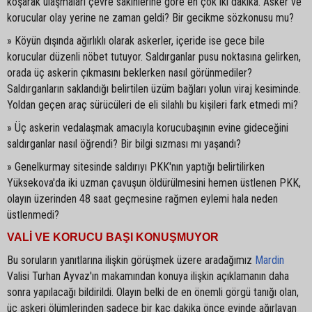
koşarak ulaşmaları çevre sakinlerine göre en çok iki dakika. Asker ve
korucular olay yerine ne zaman geldi? Bir gecikme sözkonusu mu?
» Köyün dışında ağırlıklı olarak askerler, içeride ise gece bile
korucular düzenli nöbet tutuyor. Saldırganlar pusu noktasına gelirken,
orada üç askerin çıkmasını beklerken nasıl görünmediler?
Saldırganların saklandığı belirtilen üzüm bağları yolun viraj kesiminde.
Yoldan geçen araç sürücüleri de eli silahlı bu kişileri fark etmedi mi?
» Üç askerin vedalaşmak amacıyla korucubaşının evine gideceğini
saldırganlar nasıl öğrendi? Bir bilgi sızması mı yaşandı?
» Genelkurmay sitesinde saldırıyı PKK'nın yaptığı belirtilirken
Yüksekova'da iki uzman çavuşun öldürülmesini hemen üstlenen PKK,
olayın üzerinden 48 saat geçmesine rağmen eylemi hala neden
üstlenmedi?
VALİ VE KORUCU BAŞI KONUŞMUYOR
Bu soruların yanıtlarına ilişkin görüşmek üzere aradağımız
Mardin
Valisi Turhan Ayvaz'ın makamından konuya ilişkin açıklamanın daha
sonra yapılacağı bildirildi. Olayın belki de en önemli görgü tanığı olan,
üç askeri ölümlerinden sadece bir kaç dakika önce evinde ağırlayan