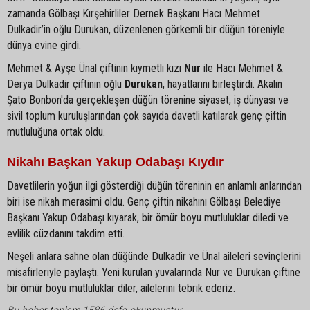
zamanda Gölbaşı Kırşehirliler Dernek Başkanı Hacı Mehmet
Dulkadir’in oğlu Durukan, düzenlenen görkemli bir düğün töreniyle
dünya evine girdi.
Mehmet & Ayşe Ünal çiftinin kıymetli kızı
Nur
ile Hacı Mehmet &
Derya Dulkadir çiftinin oğlu
Durukan
, hayatlarını birleştirdi. Akalın
Şato Bonbon'da gerçekleşen düğün törenine siyaset, iş dünyası ve
sivil toplum kuruluşlarından çok sayıda davetli katılarak genç çiftin
mutluluğuna ortak oldu.
Nikahı Başkan Yakup Odabaşı Kıydır
Davetlilerin yoğun ilgi gösterdiği düğün töreninin en anlamlı anlarından
biri ise nikah merasimi oldu. Genç çiftin nikahını Gölbaşı Belediye
Başkanı Yakup Odabaşı kıyarak, bir ömür boyu mutluluklar diledi ve
evlilik cüzdanını takdim etti.
Neşeli anlara sahne olan düğünde Dulkadir ve Ünal aileleri sevinçlerini
misafirleriyle paylaştı. Yeni kurulan yuvalarında Nur ve Durukan çiftine
bir ömür boyu mutluluklar diler, ailelerini tebrik ederiz.