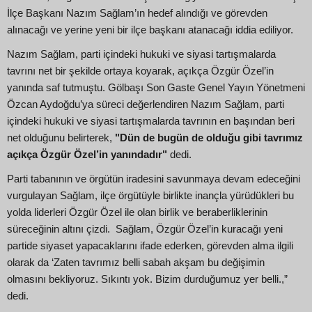
İlçe Başkanı Nazım Sağlam’ın hedef alındığı ve görevden
alınacağı ve yerine yeni bir ilçe başkanı atanacağı iddia ediliyor.
Nazım Sağlam, parti içindeki hukuki ve siyasi tartışmalarda
tavrını net bir şekilde ortaya koyarak, açıkça Özgür Özel’in
yanında saf tutmuştu. Gölbaşı Son Gaste Genel Yayın Yönetmeni
Özcan Aydoğdu’ya süreci değerlendiren Nazım Sağlam, parti
içindeki hukuki ve siyasi tartışmalarda tavrının en başından beri
net olduğunu belirterek,
"Dün de bugün de olduğu gibi tavrımız
açıkça Özgür Özel’in yanındadır"
dedi.
Parti tabanının ve örgütün iradesini savunmaya devam edeceğini
vurgulayan Sağlam, ilçe örgütüyle birlikte inançla yürüdükleri bu
yolda liderleri Özgür Özel ile olan birlik ve beraberliklerinin
süreceğinin altını çizdi. Sağlam, Özgür Özel’in kuracağı yeni
partide siyaset yapacaklarını ifade ederken, görevden alma ilgili
olarak da ‘Zaten tavrımız belli sabah akşam bu değişimin
olmasını bekliyoruz. Sıkıntı yok. Bizim durduğumuz yer belli.,”
dedi.