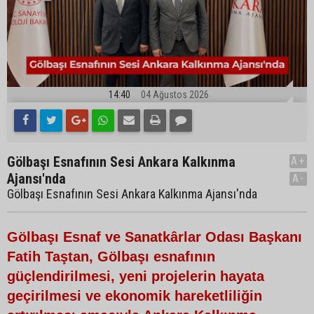
14:40
04 Ağustos 2026
Gölbaşı Esnafının Sesi Ankara Kalkınma
A+
Ajansı'nda
A-
Gölbaşı Esnafının Sesi Ankara Kalkınma Ajansı'nda
Gölbaşı Esnaf ve Sanatkârlar Odası Başkanı
Fatih Taştan, Gölbaşı esnafının
güçlendirilmesi, yeni projelerin hayata
geçirilmesi ve ekonomik hareketliliğin