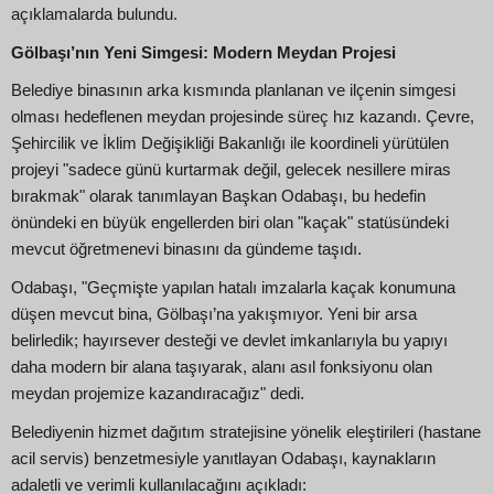
açıklamalarda bulundu.
Gölbaşı’nın Yeni Simgesi: Modern Meydan Projesi
Belediye binasının arka kısmında planlanan ve ilçenin simgesi
olması hedeflenen meydan projesinde süreç hız kazandı. Çevre,
Şehircilik ve İklim Değişikliği Bakanlığı ile koordineli yürütülen
projeyi "sadece günü kurtarmak değil, gelecek nesillere miras
bırakmak" olarak tanımlayan Başkan Odabaşı, bu hedefin
önündeki en büyük engellerden biri olan "kaçak" statüsündeki
mevcut öğretmenevi binasını da gündeme taşıdı.
Odabaşı, "Geçmişte yapılan hatalı imzalarla kaçak konumuna
düşen mevcut bina, Gölbaşı’na yakışmıyor. Yeni bir arsa
belirledik; hayırsever desteği ve devlet imkanlarıyla bu yapıyı
daha modern bir alana taşıyarak, alanı asıl fonksiyonu olan
meydan projemize kazandıracağız" dedi.
Belediyenin hizmet dağıtım stratejisine yönelik eleştirileri (hastane
acil servis) benzetmesiyle yanıtlayan Odabaşı, kaynakların
adaletli ve verimli kullanılacağını açıkladı: