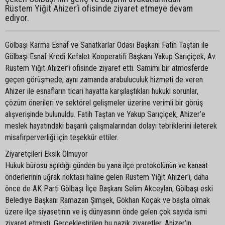
Rüstem Yiğit Ahizer’i ofisinde ziyaret etmeye devam
ediyor.
Gölbaşı Karma Esnaf ve Sanatkarlar Odası Başkanı Fatih Taştan ile
Gölbaşı Esnaf Kredi Kefalet Kooperatifi Başkanı Yakup Sarıçiçek, Av.
Rüstem Yiğit Ahizer’i ofisinde ziyaret etti. Samimi bir atmosferde
geçen görüşmede, aynı zamanda arabuluculuk hizmeti de veren
Ahizer ile esnafların ticari hayatta karşılaştıkları hukuki sorunlar,
çözüm önerileri ve sektörel gelişmeler üzerine verimli bir görüş
alışverişinde bulunuldu. Fatih Taştan ve Yakup Sarıçiçek, Ahizer’e
meslek hayatındaki başarılı çalışmalarından dolayı tebriklerini ileterek
misafirperverliği için teşekkür ettiler.
Ziyaretçileri Eksik Olmuyor
Hukuk bürosu açıldığı günden bu yana ilçe protokolünün ve kanaat
önderlerinin uğrak noktası haline gelen Rüstem Yiğit Ahizer’i, daha
önce de AK Parti Gölbaşı İlçe Başkanı Selim Akceylan, Gölbaşı eski
Belediye Başkanı Ramazan Şimşek, Gökhan Koçak ve başta olmak
üzere ilçe siyasetinin ve iş dünyasının önde gelen çok sayıda ismi
ziyaret etmişti. Gerçekleştirilen bu nazik ziyaretler, Ahizer’in