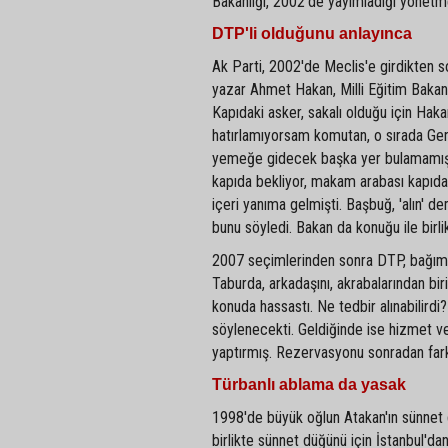
Bakanlığı, 2002'de yayımladığı yönetmelik
DTP'li olduğunu anlayınca
Ak Parti, 2002'de Meclis'e girdikten s
yazar Ahmet Hakan, Milli Eğitim Bakan
Kapıdaki asker, sakalı olduğu için Haka
hatırlamıyorsam komutan, o sırada Ge
yemeğe gidecek başka yer bulamamış mı
kapıda bekliyor, makam arabası kapıda
içeri yanıma gelmişti. Başbuğ, 'alın' 
bunu söyledi. Bakan da konuğu ile birlik
2007 seçimlerinden sonra DTP, bağımsız
Taburda, arkadaşını, akrabalarından bir
konuda hassastı. Ne tedbir alınabilirdi
söylenecekti. Geldiğinde ise hizmet ve
yaptırmış. Rezervasyonu sonradan fark
Türbanlı ablama da yasak
1998'de büyük oğlun Atakan'ın sünnet 
birlikte sünnet düğünü için İstanbul'd