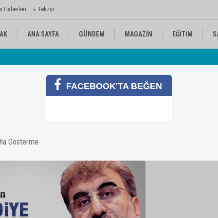
n Haberleri
Tekzip
AK
ANA SAYFA
GÜNDEM
MAGAZİN
EĞİTİM
S
 Ajansı'nda
Av
KÜLTÜR-SANAT
SPOR
RÖPORTAJ
FACEBOOK'TA BEĞEN
erilmedi
aha Gösterme