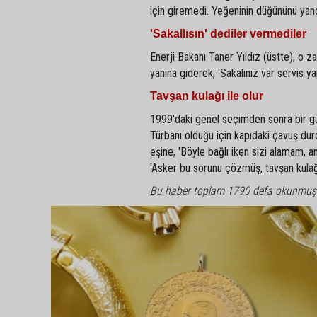
için giremedi. Yeğeninin düğününü yand
'Sakallısın' dediler vermediler
Enerji Bakanı Taner Yıldız (üstte), o z
yanına giderek, 'Sakalınız var servis y
Tavşan kulağı ile olur
1999'daki genel seçimden sonra bir gün 
Türbanı olduğu için kapıdaki çavuş durdu
eşine, 'Böyle bağlı iken sizi alamam, am
'Asker bu sorunu çözmüş, tavşan kulağ
Bu haber toplam 1790 defa okunmuş