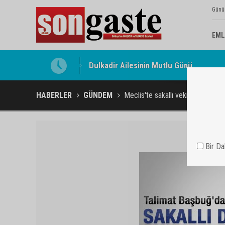
Günü
EML
Gölbaşı Esnafının Sesi Ankara Kalkınma
HABERLER
GÜNDEM
Meclis'te sakallı vekile yemek v
Bir D