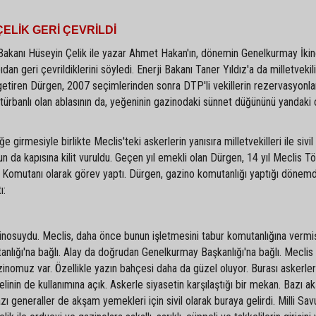
ELİK GERİ ÇEVRİLDİ
Bakanı Hüseyin Çelik ile yazar Ahmet Hakan'ın, dönemin Genelkurmay İkin
dan geri çevrildiklerini söyledi. Enerji Bakanı Taner Yıldız'a da milletvekil
 getiren Dürgen, 2007 seçimlerinden sonra DTP'li vekillerin rezervasyonlar
, türbanlı olan ablasının da, yeğeninin gazinodaki sünnet düğününü yandaki
ğe girmesiyle birlikte Meclis'teki askerlerin yanısıra milletvekilleri ile sivil
n da kapısına kilit vuruldu. Geçen yıl emekli olan Dürgen, 14 yıl Meclis T
 Komutanı olarak görev yaptı. Dürgen, gazino komutanlığı yaptığı dönem
ı:
nosuydu. Meclis, daha önce bunun işletmesini tabur komutanlığına vermiş
nlığı'na bağlı. Alay da doğrudan Genelkurmay Başkanlığı'na bağlı. Meclis
azinomuz var. Özellikle yazın bahçesi daha da güzel oluyor. Burası askerler
elinin de kullanımına açık. Askerle siyasetin karşılaştığı bir mekan. Bazı a
zı generaller de akşam yemekleri için sivil olarak buraya gelirdi. Milli Sa