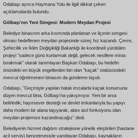
Odabaşı ayrıca Haymana Yolu ile ilgili dikkat çeken
açıklamalarda bulundu.
Gölbaşı’nın Yeni Simgesi: Modern Meydan Projesi
Belediye binasının arka kısmında planlanan ve ilçenin simgesi
olması hedeflenen meydan projesinde süreç hız kazandı. Çevre,
Şehircilik ve İklim Değişikliği Bakanlığı ile koordineli yürütülen
projeyi "sadece günü kurtarmak değil, gelecek nesillere miras
bırakmak" olarak tanımlayan Başkan Odabaşı, bu hedefin
önündeki en büyük engellerden biri olan "kaçak" statüsündeki
mevcut öğretmenevi binasını da gündeme taşıdı.
Odabaşı, "Geçmişte yapılan hatalı imzalarla kaçak konumuna
düşen mevcut bina, Gölbaşı’na yakışmıyor. Yeni bir arsa
belirledik; hayırsever desteği ve devlet imkanlarıyla bu yapıyı
daha modern bir alana taşıyarak, alanı asıl fonksiyonu olan
meydan projemize kazandıracağız" dedi.
Belediyenin hizmet dağıtım stratejisine yönelik eleştirileri (hastane
acil servis) benzetmesiyle yanıtlayan Odabaşı, kaynakların