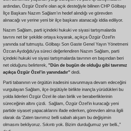
ardından, Özgür Özel’e olan açık desteğiyle bilinen CHP Gölbaşı
İlçe Başkanı Nazım Sağlam’ın hedef alındığı ve görevden
alınacağı ve yerine yeni bir ilçe başkanı atanacağı iddia ediliyor.
Nazım Sağlam, parti içindeki hukuki ve siyasi tartışmalarda
tavrını net bir şekilde ortaya koyarak, açıkça Özgür Özel’in
yanında saf tutmuştu. Gölbaşı Son Gaste Genel Yayın Yönetmeni
Özcan Aydoğdu’ya süreci değerlendiren Nazım Sağlam, parti
içindeki hukuki ve siyasi tartışmalarda tavrının en başından beri
net olduğunu belirterek,
"Dün de bugün de olduğu gibi tavrımız
açıkça Özgür Özel’in yanındadır"
dedi.
Parti tabanının ve örgütün iradesini savunmaya devam edeceğini
vurgulayan Sağlam, ilçe örgütüyle birlikte inançla yürüdükleri bu
yolda liderleri Özgür Özel ile olan birlik ve beraberliklerinin
süreceğinin altını çizdi. Sağlam, Özgür Özel’in kuracağı yeni
partide siyaset yapacaklarını ifade ederken, görevden alma ilgili
olarak da ‘Zaten tavrımız belli sabah akşam bu değişimin
olmasını bekliyoruz. Sıkıntı yok. Bizim durduğumuz yer belli.,”