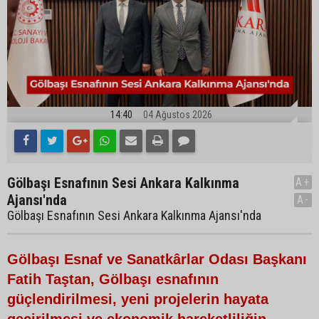
14:40
04 Ağustos 2026
Gölbaşı Esnafının Sesi Ankara Kalkınma
A+
Ajansı'nda
A-
Gölbaşı Esnafının Sesi Ankara Kalkınma Ajansı'nda
Gölbaşı Esnaf ve Sanatkârlar Odası Başkanı
Fatih Taştan, Gölbaşı esnafının
güçlendirilmesi, yeni projelerin hayata
geçirilmesi ve ekonomik hareketliliğin