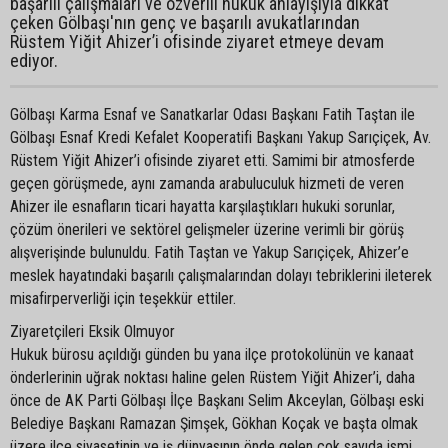
başarılı çalışmaları ve özverili hukuk anlayışıyla dikkat
çeken Gölbaşı'nın genç ve başarılı avukatlarından
Rüstem Yiğit Ahizer’i ofisinde ziyaret etmeye devam
ediyor.
Gölbaşı Karma Esnaf ve Sanatkarlar Odası Başkanı Fatih Taştan ile
Gölbaşı Esnaf Kredi Kefalet Kooperatifi Başkanı Yakup Sarıçiçek, Av.
Rüstem Yiğit Ahizer’i ofisinde ziyaret etti. Samimi bir atmosferde
geçen görüşmede, aynı zamanda arabuluculuk hizmeti de veren
Ahizer ile esnafların ticari hayatta karşılaştıkları hukuki sorunlar,
çözüm önerileri ve sektörel gelişmeler üzerine verimli bir görüş
alışverişinde bulunuldu. Fatih Taştan ve Yakup Sarıçiçek, Ahizer’e
meslek hayatındaki başarılı çalışmalarından dolayı tebriklerini ileterek
misafirperverliği için teşekkür ettiler.
Ziyaretçileri Eksik Olmuyor
Hukuk bürosu açıldığı günden bu yana ilçe protokolünün ve kanaat
önderlerinin uğrak noktası haline gelen Rüstem Yiğit Ahizer’i, daha
önce de AK Parti Gölbaşı İlçe Başkanı Selim Akceylan, Gölbaşı eski
Belediye Başkanı Ramazan Şimşek, Gökhan Koçak ve başta olmak
üzere ilçe siyasetinin ve iş dünyasının önde gelen çok sayıda ismi