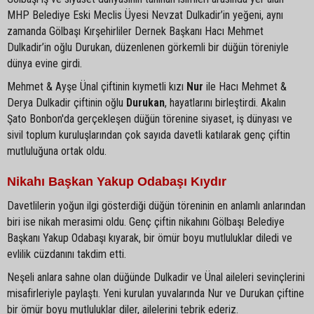
MHP Belediye Eski Meclis Üyesi Nevzat Dulkadir’in yeğeni, aynı
zamanda Gölbaşı Kırşehirliler Dernek Başkanı Hacı Mehmet
Dulkadir’in oğlu Durukan, düzenlenen görkemli bir düğün töreniyle
dünya evine girdi.
Mehmet & Ayşe Ünal çiftinin kıymetli kızı
Nur
ile Hacı Mehmet &
Derya Dulkadir çiftinin oğlu
Durukan
, hayatlarını birleştirdi. Akalın
Şato Bonbon'da gerçekleşen düğün törenine siyaset, iş dünyası ve
sivil toplum kuruluşlarından çok sayıda davetli katılarak genç çiftin
mutluluğuna ortak oldu.
Nikahı Başkan Yakup Odabaşı Kıydır
Davetlilerin yoğun ilgi gösterdiği düğün töreninin en anlamlı anlarından
biri ise nikah merasimi oldu. Genç çiftin nikahını Gölbaşı Belediye
Başkanı Yakup Odabaşı kıyarak, bir ömür boyu mutluluklar diledi ve
evlilik cüzdanını takdim etti.
Neşeli anlara sahne olan düğünde Dulkadir ve Ünal aileleri sevinçlerini
misafirleriyle paylaştı. Yeni kurulan yuvalarında Nur ve Durukan çiftine
bir ömür boyu mutluluklar diler, ailelerini tebrik ederiz.