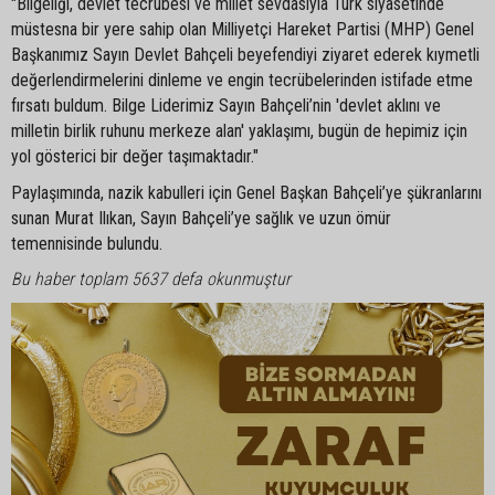
"Bilgeliği, devlet tecrübesi ve millet sevdasıyla Türk siyasetinde
müstesna bir yere sahip olan Milliyetçi Hareket Partisi (MHP) Genel
Başkanımız Sayın Devlet Bahçeli beyefendiyi ziyaret ederek kıymetli
değerlendirmelerini dinleme ve engin tecrübelerinden istifade etme
fırsatı buldum. Bilge Liderimiz Sayın Bahçeli’nin 'devlet aklını ve
milletin birlik ruhunu merkeze alan' yaklaşımı, bugün de hepimiz için
yol gösterici bir değer taşımaktadır."
Paylaşımında, nazik kabulleri için Genel Başkan Bahçeli’ye şükranlarını
sunan Murat Ilıkan, Sayın Bahçeli’ye sağlık ve uzun ömür
temennisinde bulundu.
Bu haber toplam 5637 defa okunmuştur