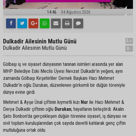
14:46
04 Ağustos 2026
Dulkadir Ailesinin Mutlu Günü
A+
Dulkadir Ailesinin Mutlu Günü
A-
Gölbaşı iş ve siyaset dünyasının tanınan isimleri arasında yer alan
MHP Belediye Eski Meclis Üyesi Nevzat Dulkadir’in yeğeni, aynı
zamanda Gölbaşı Kırşehirliler Dernek Başkanı Hacı Mehmet
Dulkadir’in oğlu Durukan, düzenlenen görkemli bir düğün töreniyle
dünya evine girdi.
Mehmet & Ayşe Ünal çiftinin kıymetli kızı
Nur
ile Hacı Mehmet &
Derya Dulkadir çiftinin oğlu
Durukan
, hayatlarını birleştirdi. Akalın
Şato Bonbon'da gerçekleşen düğün törenine siyaset, iş dünyası ve
sivil toplum kuruluşlarından çok sayıda davetli katılarak genç çiftin
mutluluğuna ortak oldu.