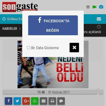
Gölbaşı Esnafının Sesi Ankara Kalkınma Ajansı'nda
Avukat ve 
FACEBOOK'TA
akını
HABERLER
GÜNDEM
BEĞEN
Metin Lokmacı'nın otopsi raporu açıklandı
Bir Daha Gösterme
15:48
01 Haziran 2011