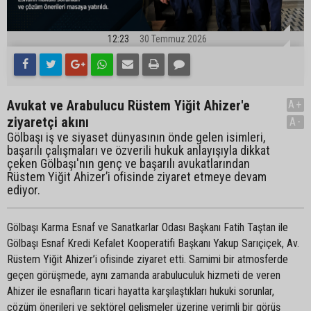
12:23
30 Temmuz 2026
Avukat ve Arabulucu Rüstem Yiğit Ahizer'e
A+
ziyaretçi akını
A-
Gölbaşı iş ve siyaset dünyasının önde gelen isimleri,
başarılı çalışmaları ve özverili hukuk anlayışıyla dikkat
çeken Gölbaşı'nın genç ve başarılı avukatlarından
Rüstem Yiğit Ahizer’i ofisinde ziyaret etmeye devam
ediyor.
Gölbaşı Karma Esnaf ve Sanatkarlar Odası Başkanı Fatih Taştan ile
Gölbaşı Esnaf Kredi Kefalet Kooperatifi Başkanı Yakup Sarıçiçek, Av.
Rüstem Yiğit Ahizer’i ofisinde ziyaret etti. Samimi bir atmosferde
geçen görüşmede, aynı zamanda arabuluculuk hizmeti de veren
Ahizer ile esnafların ticari hayatta karşılaştıkları hukuki sorunlar,
çözüm önerileri ve sektörel gelişmeler üzerine verimli bir görüş