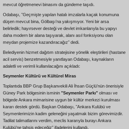
mevcut öğretmenevi binasını da gündeme taşıdı.
Odabaşı, "Geçmişte yapılan hatalı imzalarla kaçak konumuna
düşen mevcut bina, Gölbaşı’na yakışmıyor. Yeni bir arsa
belirledik; hayırsever desteği ve devlet imkanlarıyla bu yapıyı
daha modern bir alana taşıyarak, alanı asıl fonksiyonu olan
meydan projemize kazandıracağız" dedi.
Belediyenin hizmet dağıtım stratejisine yönelik eleştirileri (hastane
acil servis) benzetmesiyle yanıtlayan Odabaşı, kaynakların
adaletli ve verimli kullanılacağını açıkladı:
Seymenler Kültürü ve Kültürel Miras
Toplantıda BBP Grup Başkanvekili Ali İhsan Güçlü’nün önerisiyle
Güney Park bölgesinin isminin
"Seymenler Parkı"
olması ve
bölgede Ankara mimarisine uygun bir kültür merkezi kurulması
kararı destek gördü. Başkan Odabaşı, "Ankara Kulübü ve
Seymenlerimizin kadim geleneğini yaşatmak bizim görevimizdir.
Tadilat talimatlarını verdim, meclis kararıyla burayı Ankara
Kulübü’ne tahsis edeceğiz" ifadelerini kullandı.