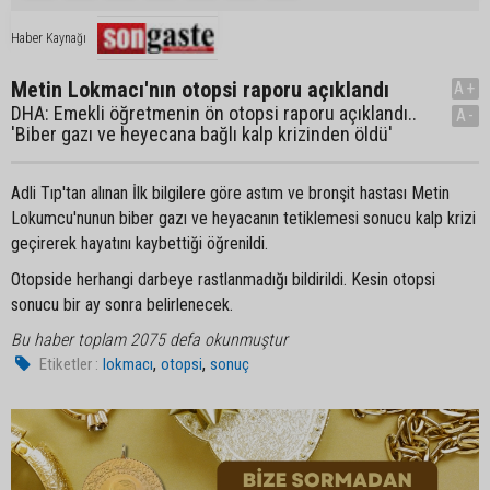
Haber Kaynağı
Metin Lokmacı'nın otopsi raporu açıklandı
A+
DHA: Emekli öğretmenin ön otopsi raporu açıklandı..
A-
'Biber gazı ve heyecana bağlı kalp krizinden öldü'
Adli Tıp'tan alınan İlk bilgilere göre astım ve bronşit hastası Metin
Lokumcu'nunun biber gazı ve heyacanın tetiklemesi sonucu kalp krizi
geçirerek hayatını kaybettiği öğrenildi.
Otopside herhangi darbeye rastlanmadığı bildirildi. Kesin otopsi
sonucu bir ay sonra belirlenecek.
Bu haber toplam 2075 defa okunmuştur
,
,
Etiketler :
lokmacı
otopsi
sonuç