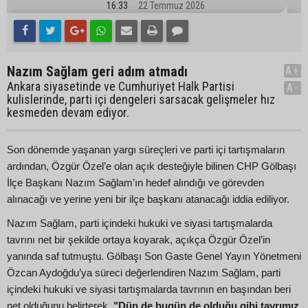
16:33
22 Temmuz 2026
Nazım Sağlam geri adım atmadı
A+
Ankara siyasetinde ve Cumhuriyet Halk Partisi
A-
kulislerinde, parti içi dengeleri sarsacak gelişmeler hız
kesmeden devam ediyor.
Son dönemde yaşanan yargı süreçleri ve parti içi tartışmaların
ardından, Özgür Özel’e olan açık desteğiyle bilinen CHP Gölbaşı
İlçe Başkanı Nazım Sağlam’ın hedef alındığı ve görevden
alınacağı ve yerine yeni bir ilçe başkanı atanacağı iddia ediliyor.
Nazım Sağlam, parti içindeki hukuki ve siyasi tartışmalarda
tavrını net bir şekilde ortaya koyarak, açıkça Özgür Özel’in
yanında saf tutmuştu. Gölbaşı Son Gaste Genel Yayın Yönetmeni
Özcan Aydoğdu’ya süreci değerlendiren Nazım Sağlam, parti
içindeki hukuki ve siyasi tartışmalarda tavrının en başından beri
net olduğunu belirterek,
"Dün de bugün de olduğu gibi tavrımız