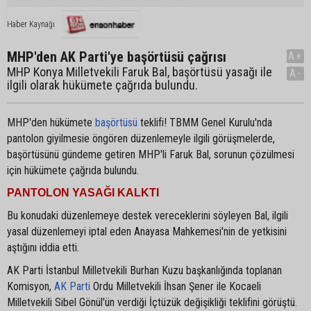
Haber Kaynağı
MHP'den AK Parti'ye başörtüsü çağrısı
A+
MHP Konya Milletvekili Faruk Bal, başörtüsü yasağı ile
A-
ilgili olarak hükümete çağrıda bulundu.
MHP'den hükümete
başörtüsü
teklifi! TBMM Genel Kurulu'nda
pantolon giyilmesie öngören düzenlemeyle ilgili görüşmelerde,
başörtüsünü gündeme getiren MHP'li Faruk Bal, sorunun çözülmesi
için hükümete çağrıda bulundu.
PANTOLON YASAĞI KALKTI
Bu konudaki düzenlemeye destek vereceklerini söyleyen Bal, ilgili
yasal düzenlemeyi iptal eden Anayasa Mahkemesi'nin de yetkisini
aştığını iddia etti.
AK Parti İstanbul Milletvekili Burhan Kuzu başkanlığında toplanan
Komisyon,
AK Parti
Ordu Milletvekili İhsan Şener ile Kocaeli
Milletvekili Sibel Gönül'ün verdiği İçtüzük değişikliği teklifini görüştü.