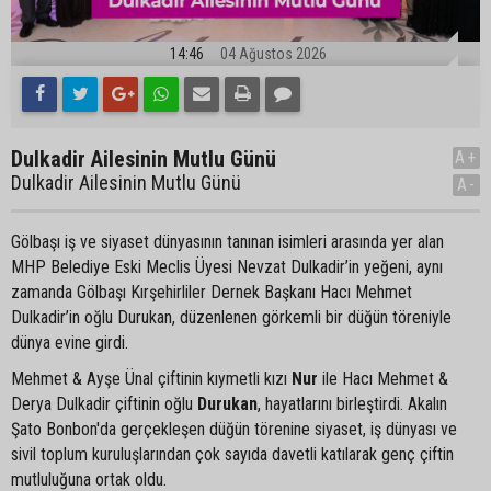
14:46
04 Ağustos 2026
Dulkadir Ailesinin Mutlu Günü
A+
Dulkadir Ailesinin Mutlu Günü
A-
Gölbaşı iş ve siyaset dünyasının tanınan isimleri arasında yer alan
MHP Belediye Eski Meclis Üyesi Nevzat Dulkadir’in yeğeni, aynı
zamanda Gölbaşı Kırşehirliler Dernek Başkanı Hacı Mehmet
Dulkadir’in oğlu Durukan, düzenlenen görkemli bir düğün töreniyle
dünya evine girdi.
Mehmet & Ayşe Ünal çiftinin kıymetli kızı
Nur
ile Hacı Mehmet &
Derya Dulkadir çiftinin oğlu
Durukan
, hayatlarını birleştirdi. Akalın
Şato Bonbon'da gerçekleşen düğün törenine siyaset, iş dünyası ve
sivil toplum kuruluşlarından çok sayıda davetli katılarak genç çiftin
mutluluğuna ortak oldu.