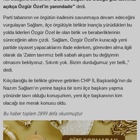
açıkça Özgür Özel’in yanındadır"
dedi.
Parti tabanının ve örgütün iradesini savunmaya devam edeceğini
vurgulayan Sağlam, ilçe örgütüyle birlikte inançla yürüdükleri bu
yolda liderleri Özgür Özel ile olan birlik ve beraberliklerinin
süreceğinin altını çizdi. Sağlam, Özgür Özel’in kuracağı yeni
partide siyaset yapacaklarını ifade ederken, görevden alma ilgili
olarak da ‘Zaten tavrımız belli sabah akşam bu değişimin
olmasını bekliyoruz. Sıkıntı yok. Bizim durduğumuz yer belli.,”
dedi.
Kılıçdaroğlu ile birlikte göreve getirilen CHP İL Başkanlığı’nın da
Nazım Sağlam’ın yerine başka bir ismi ilçe başkanı yapma
yönünde tavrı olduğu konuşurken, yeni ilçe başkanının kim
olacağı ise merak konusu oldu.
Bu haber toplam 2899 defa okunmuştur