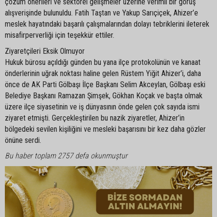
çözüm önerileri ve sektörel gelişmeler üzerine verimli bir görüş
alışverişinde bulunuldu. Fatih Taştan ve Yakup Sarıçiçek, Ahizer’e
meslek hayatındaki başarılı çalışmalarından dolayı tebriklerini ileterek
misafirperverliği için teşekkür ettiler.
Ziyaretçileri Eksik Olmuyor
Hukuk bürosu açıldığı günden bu yana ilçe protokolünün ve kanaat
önderlerinin uğrak noktası haline gelen Rüstem Yiğit Ahizer’i, daha
önce de AK Parti Gölbaşı İlçe Başkanı Selim Akceylan, Gölbaşı eski
Belediye Başkanı Ramazan Şimşek, Gökhan Koçak ve başta olmak
üzere ilçe siyasetinin ve iş dünyasının önde gelen çok sayıda ismi
ziyaret etmişti. Gerçekleştirilen bu nazik ziyaretler, Ahizer’in
bölgedeki sevilen kişiliğini ve mesleki başarısını bir kez daha gözler
önüne serdi.
Bu haber toplam 2757 defa okunmuştur