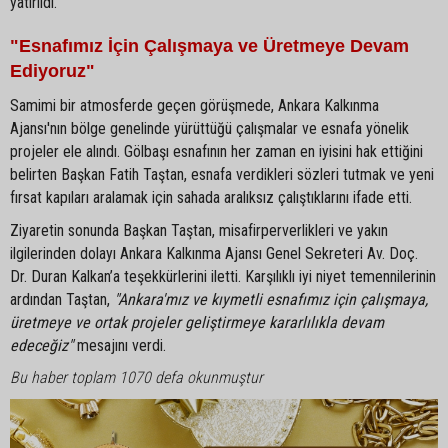
yatırıldı.
"Esnafımız İçin Çalışmaya ve Üretmeye Devam
Ediyoruz"
Samimi bir atmosferde geçen görüşmede, Ankara Kalkınma
Ajansı'nın bölge genelinde yürüttüğü çalışmalar ve esnafa yönelik
projeler ele alındı. Gölbaşı esnafının her zaman en iyisini hak ettiğini
belirten Başkan Fatih Taştan, esnafa verdikleri sözleri tutmak ve yeni
fırsat kapıları aralamak için sahada aralıksız çalıştıklarını ifade etti.
Ziyaretin sonunda Başkan Taştan, misafirperverlikleri ve yakın
ilgilerinden dolayı Ankara Kalkınma Ajansı Genel Sekreteri Av. Doç.
Dr. Duran Kalkan’a teşekkürlerini iletti. Karşılıklı iyi niyet temennilerinin
ardından Taştan,
"Ankara'mız ve kıymetli esnafımız için çalışmaya,
üretmeye ve ortak projeler geliştirmeye kararlılıkla devam
edeceğiz"
mesajını verdi.
Bu haber toplam 1070 defa okunmuştur