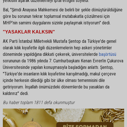
yetkisini aşarak düzenlemeyi iptal ettiğini söyledi.
Bal, ''Şimdi Anayasa Mahkemesi de belirli bir şekle dönüştürüldüğüne
göre bu sorunun tekrar toplumsal mutabakatla çözülmesi için
MHP'nin samimi duygularını sizinle paylaşmak istiyorum'' dedi.
"YASAKLAR KALKSIN"
AK Parti İstanbul Milletvekili Mustafa Şentop da Türkiye'de genel
olarak kılık kıyafetle ilgili düzenlemelerin hep askeri yönetimler
döneminde yapıldığına dikkati çekerek, üniversitelerde
başörtüsü
sorununun da 1986 yılında 7. Cumhurbaşkanı Kenan Evren'in Çukurova
Üniversitesinde yapılan konuşmasıyla başladığını anlattı. Şentop,
''Türkiye'de insanların kılık kıyafetine karışılmadığı, makul çerçeve
içinde herkesin dilediği gibi bir ülke olması temennisini dile
getiriyorum. İnşallah önümüzdeki dönemlerde bu yasakları da
kaldırırız'' dedi.
Bu haber toplam 1811 defa okunmuştur