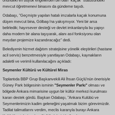
önündeki en büyük engellerden biri olan "kaçak" statüsündeki
mevcut öğretmenevi binasını da gündeme taşıdı.
Odabaşı, "Geçmişte yapılan hatalı imzalarla kaçak konumuna
düşen mevcut bina, Gölbaşı’na yakışmıyor. Yeni bir arsa
belirledik; hayırsever desteği ve devlet imkanlarıyla bu yapıyı
daha modern bir alana taşıyarak, alanı asıl fonksiyonu olan
meydan projemize kazandıracağız" dedi.
Belediyenin hizmet dağıtım stratejisine yönelik eleştirileri (hastane
acil servis) benzetmesiyle yanıtlayan Odabaşı, kaynakların
adaletli ve verimli kullanılacağını açıkladı:
Seymenler Kültürü ve Kültürel Miras
Toplantıda BBP Grup Başkanvekili Ali İhsan Güçlü’nün önerisiyle
Güney Park bölgesinin isminin
"Seymenler Parkı"
olması ve
bölgede Ankara mimarisine uygun bir kültür merkezi kurulması
kararı destek gördü. Başkan Odabaşı, "Ankara Kulübü ve
Seymenlerimizin kadim geleneğini yaşatmak bizim görevimizdir.
Tadilat talimatlarını verdim, meclis kararıyla burayı Ankara