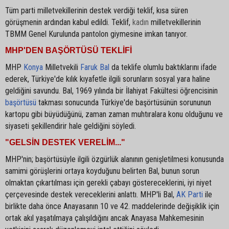
Tüm parti milletvekillerinin destek verdiği teklif, kısa süren
görüşmenin ardından kabul edildi. Teklif,
kadın
milletvekillerinin
TBMM Genel Kurulunda pantolon giymesine imkan tanıyor.
MHP'DEN BAŞÖRTÜSÜ TEKLİFİ
MHP
Konya
Milletvekili
Faruk Bal
da teklife olumlu baktıklarını ifade
ederek, Türkiye'de kılık kıyafetle ilgili sorunların sosyal yara haline
geldiğini savundu. Bal, 1969 yılında bir İlahiyat Fakültesi öğrencisinin
başörtüsü
takması sonucunda Türkiye'de başörtüsünün sorununun
kartopu gibi büyüdüğünü, zaman zaman muhtıralara konu olduğunu ve
siyaseti şekillendirir hale geldiğini söyledi.
"GELSİN DESTEK VERELİM..."
MHP'nin; başörtüsüyle ilgili özgürlük alanının genişletilmesi konusunda
samimi görüşlerini ortaya koyduğunu belirten Bal, bunun sorun
olmaktan çıkartılması için gerekli çabayı göstereceklerini, iyi niyet
çerçevesinde destek vereceklerini anlattı. MHP'li Bal,
AK Parti
ile
birlikte daha önce Anayasanın 10 ve 42. maddelerinde değişiklik için
ortak akıl yaşatılmaya çalışıldığını ancak Anayasa Mahkemesinin