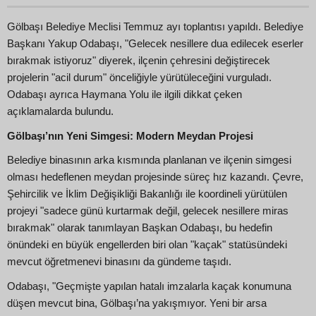
Gölbaşı Belediye Meclisi Temmuz ayı toplantısı yapıldı. Belediye
Başkanı Yakup Odabaşı, "Gelecek nesillere dua edilecek eserler
bırakmak istiyoruz" diyerek, ilçenin çehresini değiştirecek
projelerin "acil durum" önceliğiyle yürütüleceğini vurguladı.
Odabaşı ayrıca Haymana Yolu ile ilgili dikkat çeken
açıklamalarda bulundu.
Gölbaşı’nın Yeni Simgesi: Modern Meydan Projesi
Belediye binasının arka kısmında planlanan ve ilçenin simgesi
olması hedeflenen meydan projesinde süreç hız kazandı. Çevre,
Şehircilik ve İklim Değişikliği Bakanlığı ile koordineli yürütülen
projeyi "sadece günü kurtarmak değil, gelecek nesillere miras
bırakmak" olarak tanımlayan Başkan Odabaşı, bu hedefin
önündeki en büyük engellerden biri olan "kaçak" statüsündeki
mevcut öğretmenevi binasını da gündeme taşıdı.
Odabaşı, "Geçmişte yapılan hatalı imzalarla kaçak konumuna
düşen mevcut bina, Gölbaşı’na yakışmıyor. Yeni bir arsa