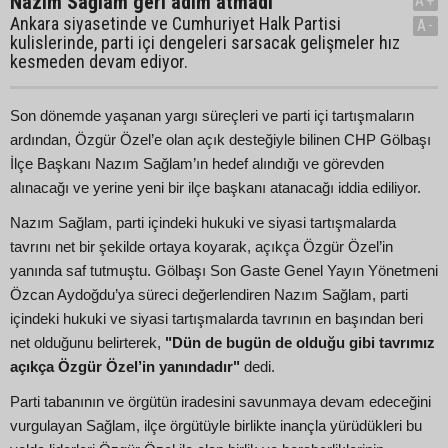
Nazım Sağlam geri adım atmadı
A+
Ankara siyasetinde ve Cumhuriyet Halk Partisi
A-
kulislerinde, parti içi dengeleri sarsacak gelişmeler hız
kesmeden devam ediyor.
Son dönemde yaşanan yargı süreçleri ve parti içi tartışmaların
ardından, Özgür Özel’e olan açık desteğiyle bilinen CHP Gölbaşı
İlçe Başkanı Nazım Sağlam’ın hedef alındığı ve görevden
alınacağı ve yerine yeni bir ilçe başkanı atanacağı iddia ediliyor.
Nazım Sağlam, parti içindeki hukuki ve siyasi tartışmalarda
tavrını net bir şekilde ortaya koyarak, açıkça Özgür Özel’in
yanında saf tutmuştu. Gölbaşı Son Gaste Genel Yayın Yönetmeni
Özcan Aydoğdu’ya süreci değerlendiren Nazım Sağlam, parti
içindeki hukuki ve siyasi tartışmalarda tavrının en başından beri
net olduğunu belirterek,
"Dün de bugün de olduğu gibi tavrımız
açıkça Özgür Özel’in yanındadır"
dedi.
Parti tabanının ve örgütün iradesini savunmaya devam edeceğini
vurgulayan Sağlam, ilçe örgütüyle birlikte inançla yürüdükleri bu