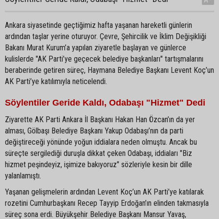
Ankara siyasetinde geçtiğimiz hafta yaşanan hareketli günlerin
ardından taşlar yerine oturuyor. Çevre, Şehircilik ve İklim Değişikliği
Bakanı Murat Kurum’a yapılan ziyaretle başlayan ve günlerce
kulislerde "AK Parti’ye geçecek belediye başkanları" tartışmalarını
beraberinde getiren süreç, Haymana Belediye Başkanı Levent Koç’un
AK Parti’ye katılımıyla neticelendi.
Söylentiler Geride Kaldı, Odabaşı "Hizmet" Dedi
Ziyarette AK Parti Ankara İl Başkanı Hakan Han Özcan’ın da yer
alması, Gölbaşı Belediye Başkanı Yakup Odabaşı’nın da parti
değiştireceği yönünde yoğun iddialara neden olmuştu. Ancak bu
süreçte sergilediği duruşla dikkat çeken Odabaşı, iddiaları "Biz
hizmet peşindeyiz, işimize bakıyoruz" sözleriyle kesin bir dille
yalanlamıştı.
Yaşanan gelişmelerin ardından Levent Koç’un AK Parti’ye katılarak
rozetini Cumhurbaşkanı Recep Tayyip Erdoğan’ın elinden takmasıyla
süreç sona erdi. Büyükşehir Belediye Başkanı Mansur Yavaş,