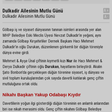
Dulkadir Ailesinin Mutlu Günü
A+
Dulkadir Ailesinin Mutlu Günü
A-
Gölbaşı iş ve siyaset dünyasının tanınan isimleri arasında yer alan
MHP Belediye Eski Meclis Üyesi Nevzat Dulkadir’in yeğeni, aynı
zamanda Gölbaşı Kırşehirliler Dernek Başkanı Hacı Mehmet
Dulkadir’in oğlu Durukan, düzenlenen görkemli bir düğün töreniyle
dünya evine girdi.
Mehmet & Ayşe Ünal çiftinin kıymetli kızı
Nur
ile Hacı Mehmet &
Derya Dulkadir çiftinin oğlu
Durukan
, hayatlarını birleştirdi. Akalın
Şato Bonbon'da gerçekleşen düğün törenine siyaset, iş dünyası ve
sivil toplum kuruluşlarından çok sayıda davetli katılarak genç çiftin
mutluluğuna ortak oldu.
Nikahı Başkan Yakup Odabaşı Kıydır
Davetlilerin yoğun ilgi gösterdiği düğün töreninin en anlamlı anlarından
biri ise nikah merasimi oldu. Genç çiftin nikahını Gölbaşı Belediye