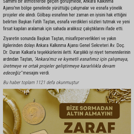
Samimi bir atmosferde geçen görüşmede, Ankara Kalkınma
Ajansı'nın bölge genelinde yürüttüğü çalışmalar ve esnafa yönelik
projeler ele alındı. Gölbaşı esnafının her zaman en iyisini hak ettiğini
belirten Başkan Fatih Taştan, esnafa verdikleri sözleri tutmak ve yeni
fırsat kapıları aralamak için sahada aralıksız çalıştıklarını ifade etti.
Ziyaretin sonunda Başkan Taştan, misafirperverlikleri ve yakın
ilgilerinden dolayı Ankara Kalkınma Ajansı Genel Sekreteri Av. Doç.
Dr. Duran Kalkan’a teşekkürlerini iletti. Karşılıklı iyi niyet temennilerinin
ardından Taştan,
"Ankara'mız ve kıymetli esnafımız için çalışmaya,
üretmeye ve ortak projeler geliştirmeye kararlılıkla devam
edeceğiz"
mesajını verdi.
Bu haber toplam 1121 defa okunmuştur