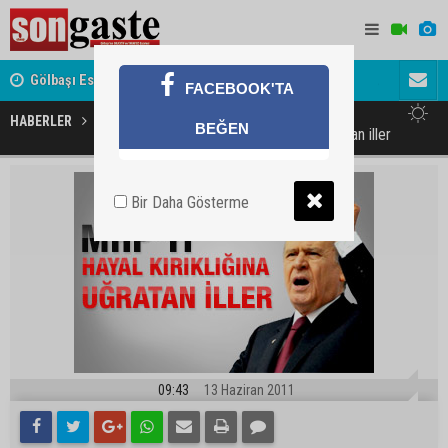
Gölbaşı Esnafının Sesi Ankara Kalkınma Ajansı'nda
Avukat ve 
FACEBOOK'TA
akını
HABERLER
MAGAZİN
BEĞEN
MHP'yi hayal kırıklığına uğratan iller
Bir Daha Gösterme
09:43
13 Haziran 2011