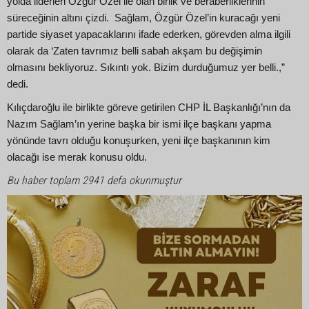
yolda liderleri Özgür Özel ile olan birlik ve beraberliklerinin
süreceğinin altını çizdi. Sağlam, Özgür Özel’in kuracağı yeni
partide siyaset yapacaklarını ifade ederken, görevden alma ilgili
olarak da ‘Zaten tavrımız belli sabah akşam bu değişimin
olmasını bekliyoruz. Sıkıntı yok. Bizim durduğumuz yer belli.,”
dedi.
Kılıçdaroğlu ile birlikte göreve getirilen CHP İL Başkanlığı’nın da
Nazım Sağlam’ın yerine başka bir ismi ilçe başkanı yapma
yönünde tavrı olduğu konuşurken, yeni ilçe başkanının kim
olacağı ise merak konusu oldu.
Bu haber toplam 2941 defa okunmuştur