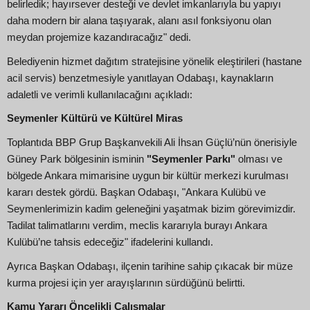
belirledik; hayırsever desteği ve devlet imkanlarıyla bu yapıyı
daha modern bir alana taşıyarak, alanı asıl fonksiyonu olan
meydan projemize kazandıracağız" dedi.
Belediyenin hizmet dağıtım stratejisine yönelik eleştirileri (hastane
acil servis) benzetmesiyle yanıtlayan Odabaşı, kaynakların
adaletli ve verimli kullanılacağını açıkladı:
Seymenler Kültürü ve Kültürel Miras
Toplantıda BBP Grup Başkanvekili Ali İhsan Güçlü’nün önerisiyle
Güney Park bölgesinin isminin
"Seymenler Parkı"
olması ve
bölgede Ankara mimarisine uygun bir kültür merkezi kurulması
kararı destek gördü. Başkan Odabaşı, "Ankara Kulübü ve
Seymenlerimizin kadim geleneğini yaşatmak bizim görevimizdir.
Tadilat talimatlarını verdim, meclis kararıyla burayı Ankara
Kulübü’ne tahsis edeceğiz" ifadelerini kullandı.
Ayrıca Başkan Odabaşı, ilçenin tarihine sahip çıkacak bir müze
kurma projesi için yer arayışlarının sürdüğünü belirtti.
Kamu Yararı Öncelikli Çalışmalar