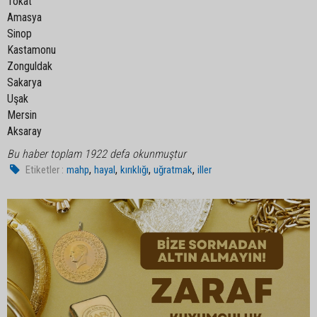
Tokat
Amasya
Sinop
Kastamonu
Zonguldak
Sakarya
Uşak
Mersin
Aksaray
Bu haber toplam 1922 defa okunmuştur
,
,
,
,
Etiketler :
mahp
hayal
kırıklığı
uğratmak
iller