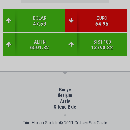
DOLAR
EURO
47.58
54.95
ALTIN
BIST 100
6501.82
13798.82
Künye
İletişim
Arşiv
Sitene Ekle
Tüm Hakları Saklıdır © 2011
Gölbaşı Son Gaste