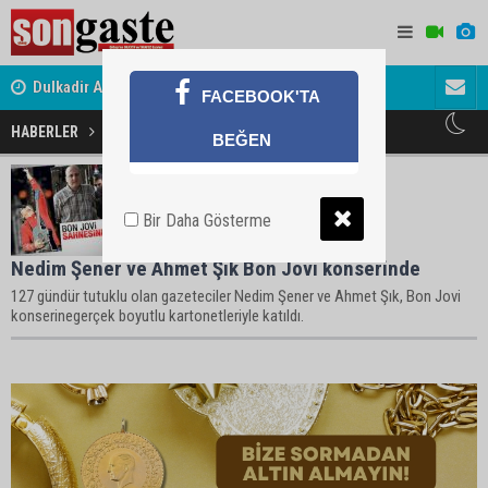
Dulkadir Ailesinin Mutlu Günü
Gölbaşı Es
FACEBOOK'TA
HABERLER
Nedim Şener Haberleri
BEĞEN
Bir Daha Gösterme
Nedim Şener ve Ahmet Şık Bon Jovi konserinde
127 gündür tutuklu olan gazeteciler Nedim Şener ve Ahmet Şık, Bon Jovi
konserinegerçek boyutlu kartonetleriyle katıldı.