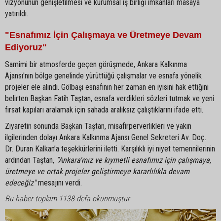
vizyonunun genişletilmesi ve kurumsal iş birliği imkânları masaya
yatırıldı.
"Esnafımız İçin Çalışmaya ve Üretmeye Devam
Ediyoruz"
Samimi bir atmosferde geçen görüşmede, Ankara Kalkınma
Ajansı'nın bölge genelinde yürüttüğü çalışmalar ve esnafa yönelik
projeler ele alındı. Gölbaşı esnafının her zaman en iyisini hak ettiğini
belirten Başkan Fatih Taştan, esnafa verdikleri sözleri tutmak ve yeni
fırsat kapıları aralamak için sahada aralıksız çalıştıklarını ifade etti.
Ziyaretin sonunda Başkan Taştan, misafirperverlikleri ve yakın
ilgilerinden dolayı Ankara Kalkınma Ajansı Genel Sekreteri Av. Doç.
Dr. Duran Kalkan’a teşekkürlerini iletti. Karşılıklı iyi niyet temennilerinin
ardından Taştan,
"Ankara'mız ve kıymetli esnafımız için çalışmaya,
üretmeye ve ortak projeler geliştirmeye kararlılıkla devam
edeceğiz"
mesajını verdi.
Bu haber toplam 1138 defa okunmuştur