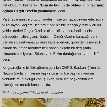
net olduğunu belirterek,
"Dün de bugün de olduğu gibi tavrımız
açıkça Özgür Özel’in yanındadır"
dedi.
Parti tabanının ve örgütün iradesini savunmaya devam edeceğini
vurgulayan Sağlam, ilçe örgütüyle birlikte inançla yürüdükleri bu
yolda liderleri Özgür Özel ile olan birlik ve beraberliklerinin
süreceğinin altını çizdi. Sağlam, Özgür Özel’in kuracağı yeni
partide siyaset yapacaklarını ifade ederken, görevden alma ilgili
olarak da ‘Zaten tavrımız belli sabah akşam bu değişimin
olmasını bekliyoruz. Sıkıntı yok. Bizim durduğumuz yer belli.,”
dedi.
Kılıçdaroğlu ile birlikte göreve getirilen CHP İL Başkanlığı’nın da
Nazım Sağlam’ın yerine başka bir ismi ilçe başkanı yapma
yönünde tavrı olduğu konuşurken, yeni ilçe başkanının kim
olacağı ise merak konusu oldu.
Bu haber toplam 2954 defa okunmuştur