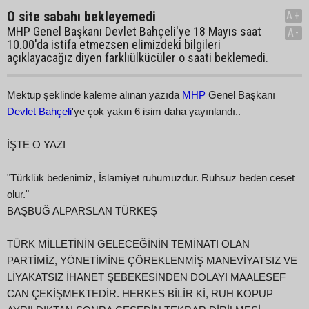
O site sabahı bekleyemedi
A+
MHP Genel Başkanı Devlet Bahçeli'ye 18 Mayıs saat
A-
10.00'da istifa etmezsen elimizdeki bilgileri
açıklayacağız diyen farklıülkücüler o saati beklemedi.
Mektup şeklinde kaleme alınan yazıda
MHP
Genel Başkanı
Devlet Bahçeli
'ye çok yakın 6 isim daha yayınlandı..
İŞTE O YAZI
"Türklük bedenimiz, İslamiyet ruhumuzdur. Ruhsuz beden ceset
olur."
BAŞBUĞ ALPARSLAN TÜRKEŞ
TÜRK MİLLETİNİN GELECEĞİNİN TEMİNATI OLAN
PARTİMİZ, YÖNETİMİNE ÇÖREKLENMİŞ MANEVİYATSIZ VE
LİYAKATSIZ İHANET ŞEBEKESİNDEN DOLAYI MAALESEF
CAN ÇEKİŞMEKTEDİR. HERKES BİLİR Kİ, RUH KOPUP