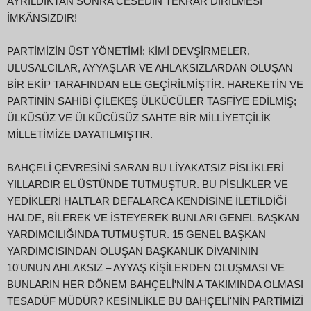
AYRILDIKTAN SONRA CESEDİN TEKRAR DİRİLMESİ
İMKÂNSIZDIR!
PARTİMİZİN ÜST YÖNETİMİ; KİMİ DEVŞİRMELER,
ULUSALCILAR, AYYAŞLAR VE AHLAKSIZLARDAN OLUŞAN
BİR EKİP TARAFINDAN ELE GEÇİRİLMİŞTİR. HAREKETİN VE
PARTİNİN SAHİBİ ÇİLEKEŞ ÜLKÜCÜLER TASFİYE EDİLMİŞ;
ÜLKÜSÜZ VE ÜLKÜCÜSÜZ SAHTE BİR MİLLİYETÇİLİK
MİLLETİMİZE DAYATILMIŞTIR.
BAHÇELİ ÇEVRESİNİ SARAN BU LİYAKATSIZ PİSLİKLERİ
YILLARDIR EL ÜSTÜNDE TUTMUŞTUR. BU PİSLİKLER VE
YEDİKLERİ HALTLAR DEFALARCA KENDİSİNE İLETİLDİĞİ
HALDE, BİLEREK VE İSTEYEREK BUNLARI GENEL BAŞKAN
YARDIMCILIĞINDA TUTMUŞTUR. 15 GENEL BAŞKAN
YARDIMCISINDAN OLUŞAN BAŞKANLIK DİVANININ
10'UNUN AHLAKSIZ – AYYAŞ KİŞİLERDEN OLUŞMASI VE
BUNLARIN HER DÖNEM BAHÇELİ'NİN A TAKIMINDA OLMASI
TESADÜF MÜDÜR? KESİNLİKLE BU BAHÇELİ'NİN PARTİMİZİ