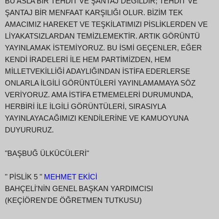
BU ASLA BİR TEHDİT VE ŞANTAJ DEĞİLDİR; TEHDİT VE
ŞANTAJ BİR MENFAAT KARŞILIĞI OLUR. BİZİM TEK
AMACIMIZ HAREKET VE TEŞKİLATIMIZI PİSLİKLERDEN VE
LİYAKATSIZLARDAN TEMİZLEMEKTİR. ARTIK GÖRÜNTÜ
YAYINLAMAK İSTEMİYORUZ. BU İSMİ GEÇENLER, EĞER
KENDİ İRADELERİ İLE HEM PARTİMİZDEN, HEM
MİLLETVEKİLLİĞİ ADAYLIĞINDAN İSTİFA EDERLERSE
ONLARLA İLGİLİ GÖRÜNTÜLERİ YAYINLAMAMAYA SÖZ
VERİYORUZ. AMA İSTİFA ETMEMELERİ DURUMUNDA,
HERBİRİ İLE İLGİLİ GÖRÜNTÜLERİ, SIRASIYLA
YAYINLAYACAĞIMIZI KENDİLERİNE VE KAMUOYUNA
DUYURURUZ.
"BAŞBUĞ ÜLKÜCÜLERİ"
" PİSLİK 5 "
MEHMET EKİCİ
BAHÇELİ'NİN GENEL BAŞKAN YARDIMCISI
(KEÇİÖREN'DE ÖĞRETMEN TUTKUSU)