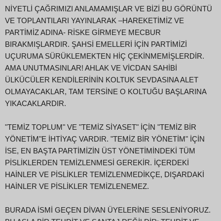
NİYETLİ ÇAĞRIMIZI ANLAMAMIŞLAR VE BİZİ BU GÖRÜNTÜ
VE TOPLANTILARI YAYINLARAK –HAREKETİMİZ VE
PARTİMİZ ADINA- RİSKE GİRMEYE MECBUR
BIRAKMIŞLARDIR. ŞAHSİ EMELLERİ İÇİN PARTİMİZİ
UÇURUMA SÜRÜKLEMEKTEN HİÇ ÇEKİNMEMİŞLERDİR.
AMA UNUTMASINLAR! AHLAK VE VİCDAN SAHİBİ
ÜLKÜCÜLER KENDİLERİNİN KOLTUK SEVDASINA ALET
OLMAYACAKLAR, TAM TERSİNE O KOLTUĞU BAŞLARINA
YIKACAKLARDIR.
"TEMİZ TOPLUM" VE "TEMİZ SİYASET" İÇİN "TEMİZ BİR
YÖNETİM"E İHTİYAÇ VARDIR. "TEMİZ BİR YÖNETİM" İÇİN
İSE, EN BAŞTA PARTİMİZİN ÜST YÖNETİMİNDEKİ TÜM
PİSLİKLERDEN TEMİZLENMESİ GEREKİR. İÇERDEKİ
HAİNLER VE PİSLİKLER TEMİZLENMEDİKÇE, DIŞARDAKİ
HAİNLER VE PİSLİKLER TEMİZLENEMEZ.
BURADA İSMİ GEÇEN DİVAN ÜYELERİNE SESLENİYORUZ.