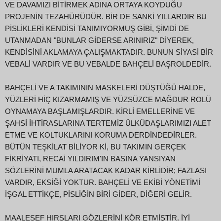
VE DAVAMIZI BİTİRMEK ADINA ORTAYA KOYDUĞU
PROJENİN TEZAHÜRÜDÜR. BİR DE SANKİ YILLARDIR BU
PİSLİKLERİ KENDİSİ TANIMIYORMUŞ GİBİ, ŞİMDİ DE
UTANMADAN "BUNLAR GİDERSE ARINIRIZ" DİYEREK,
KENDİSİNİ AKLAMAYA ÇALIŞMAKTADIR. BUNUN SİYASİ BİR
VEBALİ VARDIR VE BU VEBALDE BAHÇELİ BAŞROLDEDİR.
BAHÇELİ VE A TAKIMININ MASKELERİ DÜŞTÜĞÜ HALDE,
YÜZLERİ HİÇ KIZARMAMIŞ VE YÜZSÜZCE MAĞDUR ROLÜ
OYNAMAYA BAŞLAMIŞLARDIR. KİRLİ EMELLERİNE VE
ŞAHSİ İHTİRASLARINA TERTEMİZ ÜLKÜDAŞLARIMIZI ALET
ETME VE KOLTUKLARINI KORUMA DERDİNDEDİRLER.
BÜTÜN TEŞKİLAT BİLİYOR Kİ, BU TAKIMIN GERÇEK
FİKRİYATI, RECAİ YILDIRIM'IN BASINA YANSIYAN
SÖZLERİNİ MUMLA ARATACAK KADAR KİRLİDİR; FAZLASI
VARDIR, EKSİĞİ YOKTUR. BAHÇELİ VE EKİBİ YÖNETİMİ
İŞGAL ETTİKÇE, PİSLİĞİN BİRİ GİDER, DİĞERİ GELİR.
MAALESEF HIRSLARI GÖZLERİNİ KÖR ETMİŞTİR. İYİ