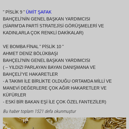
" PİSLİK 9 "
ÜMİT ŞAFAK
BAHÇELİ'NİN GENEL BAŞKAN YARDIMCISI
(SİARM'DA PARTİ STRATEJİSİ GÖRÜŞMELERİ VE
KADINLARLA ÇOK RENKLİ DAKİKALAR)
VE BOMBA FİNAL " PİSLİK 10 "
AHMET DENİZ BÖLÜKBAŞI
BAHÇELİ'NİN GENEL BAŞKAN YARDIMCISI
( – YILDIZI PARLAYAN BAYAN DANIŞMANA VE
BAHÇELİ'YE HAKARETLER
- A TAKIMI İLE BİRLİKTE OLDUĞU ORTAMDA MİLLİ VE
MANEVİ DEĞERLERE ÇOK AĞIR HAKARETLER VE
KÜFÜRLER
- ESKİ BİR BAKAN EŞİ İLE ÇOK ÖZEL FANTEZİLER)
Bu haber toplam 1521 defa okunmuştur