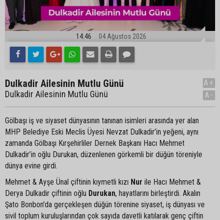
14:46
04 Ağustos 2026
Dulkadir Ailesinin Mutlu Günü
A+
Dulkadir Ailesinin Mutlu Günü
A-
Gölbaşı iş ve siyaset dünyasının tanınan isimleri arasında yer alan
MHP Belediye Eski Meclis Üyesi Nevzat Dulkadir’in yeğeni, aynı
zamanda Gölbaşı Kırşehirliler Dernek Başkanı Hacı Mehmet
Dulkadir’in oğlu Durukan, düzenlenen görkemli bir düğün töreniyle
dünya evine girdi.
Mehmet & Ayşe Ünal çiftinin kıymetli kızı
Nur
ile Hacı Mehmet &
Derya Dulkadir çiftinin oğlu
Durukan
, hayatlarını birleştirdi. Akalın
Şato Bonbon'da gerçekleşen düğün törenine siyaset, iş dünyası ve
sivil toplum kuruluşlarından çok sayıda davetli katılarak genç çiftin