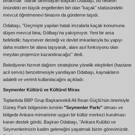
bırakmak" olarak tanımlayan Başkan Odabaşı, bu hedefin
önündeki en büyük engellerden biri olan "kaçak" statüsündeki
mevcut öğretmenevi binasını da gündeme taşıdı.
Odabaşı, "Geçmişte yapılan hatalı imzalarla kaçak konumuna
düşen mevcut bina, Gölbaşı’na yakışmıyor. Yeni bir arsa
belirledik; hayırsever desteği ve devlet imkanlarıyla bu yapıyı
daha modern bir alana taşıyarak, alanı asıl fonksiyonu olan
meydan projemize kazandıracağız" dedi.
Belediyenin hizmet dağıtım stratejisine yönelik eleştirileri (hastane
acil servis) benzetmesiyle yanıtlayan Odabaşı, kaynakların
adaletli ve verimli kullanılacağını açıkladı:
Seymenler Kültürü ve Kültürel Miras
Toplantıda BBP Grup Başkanvekili Ali İhsan Güçlü’nün önerisiyle
Güney Park bölgesinin isminin
"Seymenler Parkı"
olması ve
bölgede Ankara mimarisine uygun bir kültür merkezi kurulması
kararı destek gördü. Başkan Odabaşı, "Ankara Kulübü ve
Seymenlerimizin kadim geleneğini yaşatmak bizim görevimizdir.