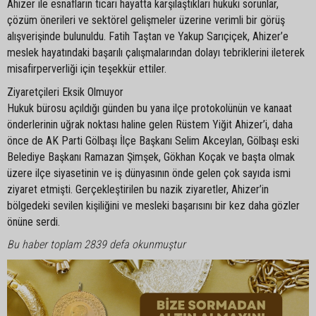
Ahizer ile esnafların ticari hayatta karşılaştıkları hukuki sorunlar,
çözüm önerileri ve sektörel gelişmeler üzerine verimli bir görüş
alışverişinde bulunuldu. Fatih Taştan ve Yakup Sarıçiçek, Ahizer’e
meslek hayatındaki başarılı çalışmalarından dolayı tebriklerini ileterek
misafirperverliği için teşekkür ettiler.
Ziyaretçileri Eksik Olmuyor
Hukuk bürosu açıldığı günden bu yana ilçe protokolünün ve kanaat
önderlerinin uğrak noktası haline gelen Rüstem Yiğit Ahizer’i, daha
önce de AK Parti Gölbaşı İlçe Başkanı Selim Akceylan, Gölbaşı eski
Belediye Başkanı Ramazan Şimşek, Gökhan Koçak ve başta olmak
üzere ilçe siyasetinin ve iş dünyasının önde gelen çok sayıda ismi
ziyaret etmişti. Gerçekleştirilen bu nazik ziyaretler, Ahizer’in
bölgedeki sevilen kişiliğini ve mesleki başarısını bir kez daha gözler
önüne serdi.
Bu haber toplam 2839 defa okunmuştur