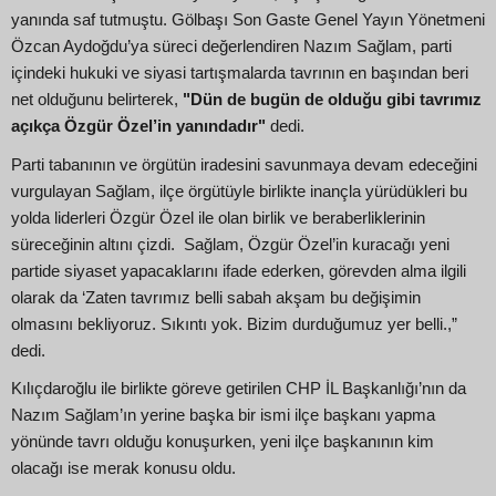
yanında saf tutmuştu. Gölbaşı Son Gaste Genel Yayın Yönetmeni
Özcan Aydoğdu’ya süreci değerlendiren Nazım Sağlam, parti
içindeki hukuki ve siyasi tartışmalarda tavrının en başından beri
net olduğunu belirterek,
"Dün de bugün de olduğu gibi tavrımız
açıkça Özgür Özel’in yanındadır"
dedi.
Parti tabanının ve örgütün iradesini savunmaya devam edeceğini
vurgulayan Sağlam, ilçe örgütüyle birlikte inançla yürüdükleri bu
yolda liderleri Özgür Özel ile olan birlik ve beraberliklerinin
süreceğinin altını çizdi. Sağlam, Özgür Özel’in kuracağı yeni
partide siyaset yapacaklarını ifade ederken, görevden alma ilgili
olarak da ‘Zaten tavrımız belli sabah akşam bu değişimin
olmasını bekliyoruz. Sıkıntı yok. Bizim durduğumuz yer belli.,”
dedi.
Kılıçdaroğlu ile birlikte göreve getirilen CHP İL Başkanlığı’nın da
Nazım Sağlam’ın yerine başka bir ismi ilçe başkanı yapma
yönünde tavrı olduğu konuşurken, yeni ilçe başkanının kim
olacağı ise merak konusu oldu.