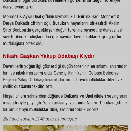
Dulkadir’in oğlu Durukan, düzenlenen görkemli bir düğün töreniyle
dünya evine girdi.
Mehmet & Ayşe Ünal çiftinin kıymetli kızı
Nur
ile Hacı Mehmet &
Derya Dulkadir çiftinin oğlu
Durukan
, hayatlarını birleştirdi. Akalın
Şato Bonbon'da gerçekleşen düğün törenine siyaset, iş dünyası ve
sivil toplum kuruluşlarından çok sayıda davetli katılarak genç çiftin
mutluluğuna ortak oldu.
Nikahı Başkan Yakup Odabaşı Kıydır
Davetlilerin yoğun ilgi gösterdiği düğün töreninin en anlamlı anlarından
biri ise nikah merasimi oldu. Genç çiftin nikahını Gölbaşı Belediye
Başkanı Yakup Odabaşı kıyarak, bir ömür boyu mutluluklar diledi ve
evlilik cüzdanını takdim etti.
Neşeli anlara sahne olan düğünde Dulkadir ve Ünal aileleri sevinçlerini
misafirleriyle paylaştı. Yeni kurulan yuvalarında Nur ve Durukan çiftine
bir ömür boyu mutluluklar diler, ailelerini tebrik ederiz.
Bu haber toplam 2140 defa okunmuştur