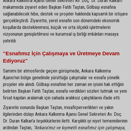
Ankara Kalkınma Ajansı Genel Sekreteri Av. Doç. Dr. Duran Kalkan’ı
makamında ziyaret eden Başkan Fatih Taştan, Gölbaşı esnafına
sağlanabilecek hibe, destek ve projeler hakkında kapsamlı bir istişare
gerçekleştirdi. Ziyarette, yerel esnafın son dönemdeki ekonomik
koşullarda desteklenmesi, küçük ve orta ölçekli işletmelerin
vizyonunun genişletilmesi ve kurumsal iş birliği imkânları masaya
yatırıldı.
"Esnafımız İçin Çalışmaya ve Üretmeye Devam
Ediyoruz"
Samimi bir atmosferde geçen görüşmede, Ankara Kalkınma
Ajansı'nın bölge genelinde yürüttüğü çalışmalar ve esnafa yönelik
projeler ele alındı. Gölbaşı esnafının her zaman en iyisini hak ettiğini
belirten Başkan Fatih Taştan, esnafa verdikleri sözleri tutmak ve yeni
fırsat kapıları aralamak için sahada aralıksız çalıştıklarını ifade etti.
Ziyaretin sonunda Başkan Taştan, misafirperverlikleri ve yakın
ilgilerinden dolayı Ankara Kalkınma Ajansı Genel Sekreteri Av. Doç.
Dr. Duran Kalkan’a teşekkürlerini iletti. Karşılıklı iyi niyet temennilerinin
ardından Taştan,
"Ankara'mız ve kıymetli esnafımız için çalışmaya,