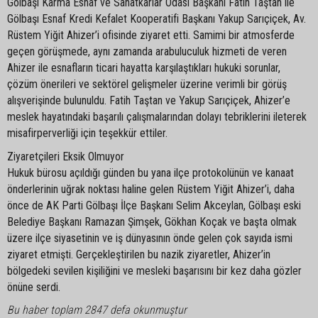
Gölbaşı Karma Esnaf ve Sanatkarlar Odası Başkanı Fatih Taştan ile
Gölbaşı Esnaf Kredi Kefalet Kooperatifi Başkanı Yakup Sarıçiçek, Av.
Rüstem Yiğit Ahizer’i ofisinde ziyaret etti. Samimi bir atmosferde
geçen görüşmede, aynı zamanda arabuluculuk hizmeti de veren
Ahizer ile esnafların ticari hayatta karşılaştıkları hukuki sorunlar,
çözüm önerileri ve sektörel gelişmeler üzerine verimli bir görüş
alışverişinde bulunuldu. Fatih Taştan ve Yakup Sarıçiçek, Ahizer’e
meslek hayatındaki başarılı çalışmalarından dolayı tebriklerini ileterek
misafirperverliği için teşekkür ettiler.
Ziyaretçileri Eksik Olmuyor
Hukuk bürosu açıldığı günden bu yana ilçe protokolünün ve kanaat
önderlerinin uğrak noktası haline gelen Rüstem Yiğit Ahizer’i, daha
önce de AK Parti Gölbaşı İlçe Başkanı Selim Akceylan, Gölbaşı eski
Belediye Başkanı Ramazan Şimşek, Gökhan Koçak ve başta olmak
üzere ilçe siyasetinin ve iş dünyasının önde gelen çok sayıda ismi
ziyaret etmişti. Gerçekleştirilen bu nazik ziyaretler, Ahizer’in
bölgedeki sevilen kişiliğini ve mesleki başarısını bir kez daha gözler
önüne serdi.
Bu haber toplam 2847 defa okunmuştur