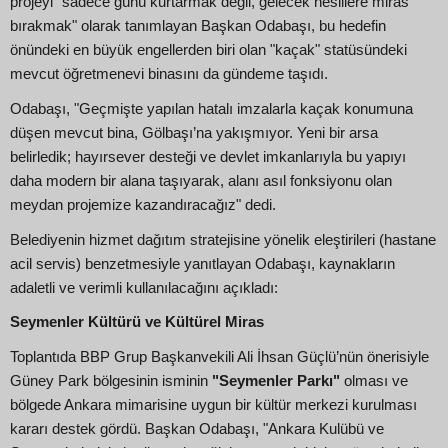
projeyi "sadece günü kurtarmak değil, gelecek nesillere miras
bırakmak" olarak tanımlayan Başkan Odabaşı, bu hedefin
önündeki en büyük engellerden biri olan "kaçak" statüsündeki
mevcut öğretmenevi binasını da gündeme taşıdı.
Odabaşı, "Geçmişte yapılan hatalı imzalarla kaçak konumuna
düşen mevcut bina, Gölbaşı’na yakışmıyor. Yeni bir arsa
belirledik; hayırsever desteği ve devlet imkanlarıyla bu yapıyı
daha modern bir alana taşıyarak, alanı asıl fonksiyonu olan
meydan projemize kazandıracağız" dedi.
Belediyenin hizmet dağıtım stratejisine yönelik eleştirileri (hastane
acil servis) benzetmesiyle yanıtlayan Odabaşı, kaynakların
adaletli ve verimli kullanılacağını açıkladı:
Seymenler Kültürü ve Kültürel Miras
Toplantıda BBP Grup Başkanvekili Ali İhsan Güçlü’nün önerisiyle
Güney Park bölgesinin isminin
"Seymenler Parkı"
olması ve
bölgede Ankara mimarisine uygun bir kültür merkezi kurulması
kararı destek gördü. Başkan Odabaşı, "Ankara Kulübü ve