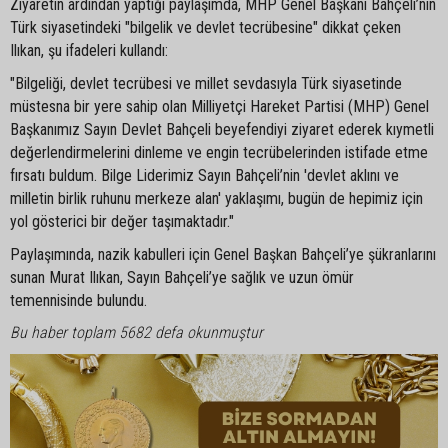
Ziyaretin ardından yaptığı paylaşımda, MHP Genel Başkanı Bahçeli’nin
Türk siyasetindeki "bilgelik ve devlet tecrübesine" dikkat çeken
Ilıkan, şu ifadeleri kullandı:
"Bilgeliği, devlet tecrübesi ve millet sevdasıyla Türk siyasetinde
müstesna bir yere sahip olan Milliyetçi Hareket Partisi (MHP) Genel
Başkanımız Sayın Devlet Bahçeli beyefendiyi ziyaret ederek kıymetli
değerlendirmelerini dinleme ve engin tecrübelerinden istifade etme
fırsatı buldum. Bilge Liderimiz Sayın Bahçeli’nin 'devlet aklını ve
milletin birlik ruhunu merkeze alan' yaklaşımı, bugün de hepimiz için
yol gösterici bir değer taşımaktadır."
Paylaşımında, nazik kabulleri için Genel Başkan Bahçeli’ye şükranlarını
sunan Murat Ilıkan, Sayın Bahçeli’ye sağlık ve uzun ömür
temennisinde bulundu.
Bu haber toplam 5682 defa okunmuştur