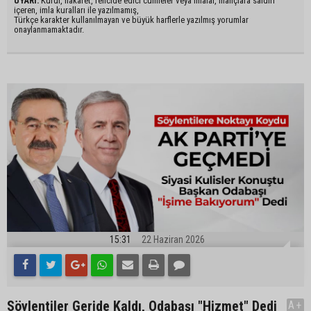
UYARI:
Küfür, hakaret, rencide edici cümleler veya imalar, inançlara saldırı
içeren, imla kuralları ile yazılmamış,
Türkçe karakter kullanılmayan ve büyük harflerle yazılmış yorumlar
onaylanmamaktadır.
15:31
22 Haziran 2026
Söylentiler Geride Kaldı, Odabaşı "Hizmet" Dedi
A+