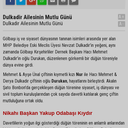
Dulkadir Ailesinin Mutlu Günü
A+
Dulkadir Ailesinin Mutlu Günü
A-
Gölbaşı iş ve siyaset dünyasının tanınan isimleri arasında yer alan
MHP Belediye Eski Meclis Üyesi Nevzat Dulkadir’in yeğeni, aynı
zamanda Gölbaşı Kırşehirliler Dernek Başkanı Hacı Mehmet
Dulkadir’in oğlu Durukan, düzenlenen görkemli bir düğün töreniyle
dünya evine girdi.
Mehmet & Ayşe Ünal çiftinin kıymetli kızı
Nur
ile Hacı Mehmet &
Derya Dulkadir çiftinin oğlu
Durukan
, hayatlarını birleştirdi. Akalın
Şato Bonbon'da gerçekleşen düğün törenine siyaset, iş dünyası ve
sivil toplum kuruluşlarından çok sayıda davetli katılarak genç çiftin
mutluluğuna ortak oldu.
Nikahı Başkan Yakup Odabaşı Kıydır
Davetlilerin yoğun ilgi gösterdiği düğün töreninin en anlamlı anlarından