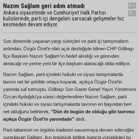
Nazım Sağlam geri adım atmadı
A+
Ankara siyasetinde ve Cumhuriyet Halk Partisi
A-
kulislerinde, parti içi dengeleri sarsacak gelişmeler hız
kesmeden devam ediyor.
Son dönemde yaşanan yargı süreçleri ve parti içi tartışmaların
ardından, Özgür Özel’e olan açık desteğiyle bilinen CHP Gölbaşı
İlçe Başkanı Nazım Sağlam’ın hedef alındığı ve görevden
alınacağı ve yerine yeni bir ilçe başkanı atanacağı iddia ediliyor.
Nazım Sağlam, parti içindeki hukuki ve siyasi tartışmalarda
tavrını net bir şekilde ortaya koyarak, açıkça Özgür Özel’in
yanında saf tutmuştu. Gölbaşı Son Gaste Genel Yayın Yönetmeni
Özcan Aydoğdu’ya süreci değerlendiren Nazım Sağlam, parti
içindeki hukuki ve siyasi tartışmalarda tavrının en başından beri
net olduğunu belirterek,
"Dün de bugün de olduğu gibi tavrımız
açıkça Özgür Özel’in yanındadır"
dedi.
Parti tabanının ve örgütün iradesini savunmaya devam edeceğini
vurgulayan Sağlam, ilçe örgütüyle birlikte inançla yürüdükleri bu