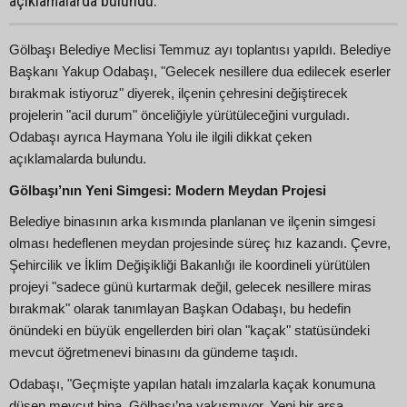
açıklamalarda bulundu.
Gölbaşı Belediye Meclisi Temmuz ayı toplantısı yapıldı. Belediye
Başkanı Yakup Odabaşı, "Gelecek nesillere dua edilecek eserler
bırakmak istiyoruz" diyerek, ilçenin çehresini değiştirecek
projelerin "acil durum" önceliğiyle yürütüleceğini vurguladı.
Odabaşı ayrıca Haymana Yolu ile ilgili dikkat çeken
açıklamalarda bulundu.
Gölbaşı’nın Yeni Simgesi: Modern Meydan Projesi
Belediye binasının arka kısmında planlanan ve ilçenin simgesi
olması hedeflenen meydan projesinde süreç hız kazandı. Çevre,
Şehircilik ve İklim Değişikliği Bakanlığı ile koordineli yürütülen
projeyi "sadece günü kurtarmak değil, gelecek nesillere miras
bırakmak" olarak tanımlayan Başkan Odabaşı, bu hedefin
önündeki en büyük engellerden biri olan "kaçak" statüsündeki
mevcut öğretmenevi binasını da gündeme taşıdı.
Odabaşı, "Geçmişte yapılan hatalı imzalarla kaçak konumuna
düşen mevcut bina, Gölbaşı’na yakışmıyor. Yeni bir arsa