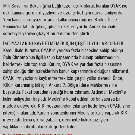
Milli Savunma Bakanlığı'na bağlı tüzel kişilik olarak kurulan OYAK ise
eski kanuna göre imtiyazlıydı ve özel şirket gibi davranabiliyordu.
Yeni kanunla imtiyazı ortadan kalkmasına rağmen 8 yıldır İhale
Kanunu'na tabi değilmiş gibi hareket ediyordu. Ancak bir ihale
sebebiyle yapılan şikâyet bu durumu değiştirdi.
İMTİYAZLARINI KAYBETMEMEK İÇİN ÇEŞİTLİ YOLLAR DENEDİ
Kamu İhale Kurumu, OYAK'ın yarıdan fazla hissesine sahip olduğu
Bolu Çimento'nun ilgili kanun kapsamında bulunup bulunmadığını
belirlemek için toplandı. Kurum, OYAK ve yarıdan fazla hissesine
sahip olduğu tüm iştiraklerinin kanun kapsamında olduğuna hükmetti.
OYAK, imtiyazlarını kaybetmemek için çeşitli yollar denedi. Önce,
KİK'in kararının iptali için Ankara 7. Bölge İdare Mahkemesi'ne
başvurdu. Fakat buradan istediği karar çıkmadı. Ardından Meclis'te
kulis faaliyetleri başladı. Meclis'te kabul edilen 'torba yasa'ya bir
madde ekleyerek, KİK mevzuatından çıkmayı hedefleyen OYAK, yine
istediğini alamadı. Kurum yöneticilerinin Meclis'te kulis yaparak KİK
mevzuatı dışına çıkma çabaları, geçmişte hukuksuz işlem
yaptıklarının itirafı olarak değerlendirildi.