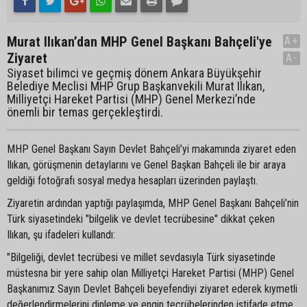
Murat Ilıkan’dan MHP Genel Başkanı Bahçeli'ye
A+
Ziyaret
A-
Siyaset bilimci ve geçmiş dönem Ankara Büyükşehir
Belediye Meclisi MHP Grup Başkanvekili Murat Ilıkan,
Milliyetçi Hareket Partisi (MHP) Genel Merkezi’nde
önemli bir temas gerçekleştirdi.
MHP Genel Başkanı Sayın Devlet Bahçeli’yi makamında ziyaret eden
Ilıkan, görüşmenin detaylarını ve Genel Başkan Bahçeli ile bir araya
geldiği fotoğrafı sosyal medya hesapları üzerinden paylaştı.
Ziyaretin ardından yaptığı paylaşımda, MHP Genel Başkanı Bahçeli’nin
Türk siyasetindeki "bilgelik ve devlet tecrübesine" dikkat çeken
Ilıkan, şu ifadeleri kullandı:
"Bilgeliği, devlet tecrübesi ve millet sevdasıyla Türk siyasetinde
müstesna bir yere sahip olan Milliyetçi Hareket Partisi (MHP) Genel
Başkanımız Sayın Devlet Bahçeli beyefendiyi ziyaret ederek kıymetli
değerlendirmelerini dinleme ve engin tecrübelerinden istifade etme