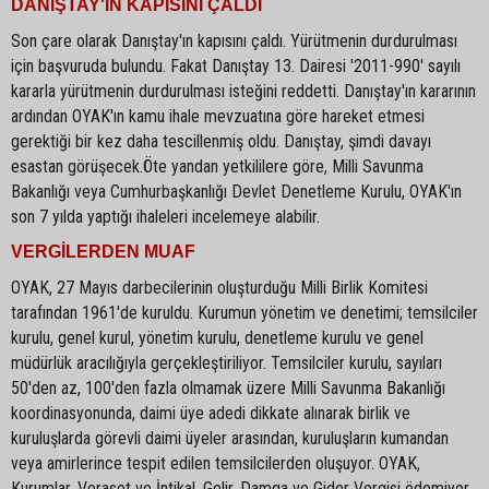
DANIŞTAY'IN KAPISINI ÇALDI
Son çare olarak Danıştay'ın kapısını çaldı. Yürütmenin durdurulması
için başvuruda bulundu. Fakat Danıştay 13. Dairesi '2011-990' sayılı
kararla yürütmenin durdurulması isteğini reddetti. Danıştay'ın kararının
ardından OYAK'ın kamu ihale mevzuatına göre hareket etmesi
gerektiği bir kez daha tescillenmiş oldu. Danıştay, şimdi davayı
esastan görüşecek.Öte yandan yetkililere göre, Milli Savunma
Bakanlığı veya Cumhurbaşkanlığı Devlet Denetleme Kurulu, OYAK'ın
son 7 yılda yaptığı ihaleleri incelemeye alabilir.
VERGİLERDEN MUAF
OYAK, 27 Mayıs darbecilerinin oluşturduğu Milli Birlik Komitesi
tarafından 1961'de kuruldu. Kurumun yönetim ve denetimi; temsilciler
kurulu, genel kurul, yönetim kurulu, denetleme kurulu ve genel
müdürlük aracılığıyla gerçekleştiriliyor. Temsilciler kurulu, sayıları
50'den az, 100'den fazla olmamak üzere Milli Savunma Bakanlığı
koordinasyonunda, daimi üye adedi dikkate alınarak birlik ve
kuruluşlarda görevli daimi üyeler arasından, kuruluşların kumandan
veya amirlerince tespit edilen temsilcilerden oluşuyor. OYAK,
Kurumlar, Veraset ve İntikal, Gelir, Damga ve Gider Vergisi ödemiyor.