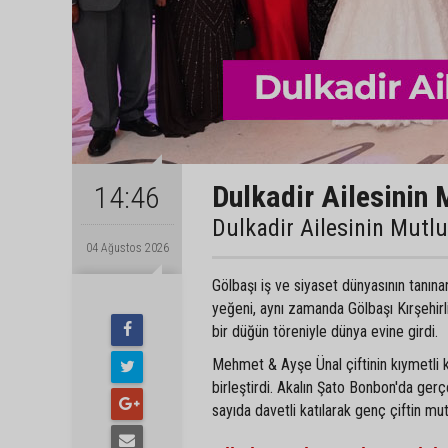
Dulkadir Ailesinin 
14:46
Dulkadir Ailesinin Mutl
04 Ağustos 2026
Gölbaşı iş ve siyaset dünyasının tanın
yeğeni, aynı zamanda Gölbaşı Kırşehir
bir düğün töreniyle dünya evine girdi.
Mehmet & Ayşe Ünal çiftinin kıymetli 
birleştirdi. Akalın Şato Bonbon'da gerç
sayıda davetli katılarak genç çiftin mu