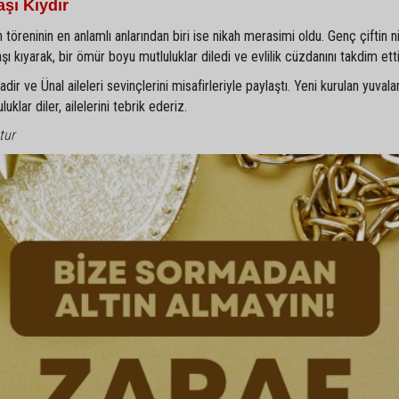
şı Kıydır
 töreninin en anlamlı anlarından biri ise nikah merasimi oldu. Genç çiftin ni
kıyarak, bir ömür boyu mutluluklar diledi ve evlilik cüzdanını takdim etti
r ve Ünal aileleri sevinçlerini misafirleriyle paylaştı. Yeni kurulan yuvala
klar diler, ailelerini tebrik ederiz.
tur