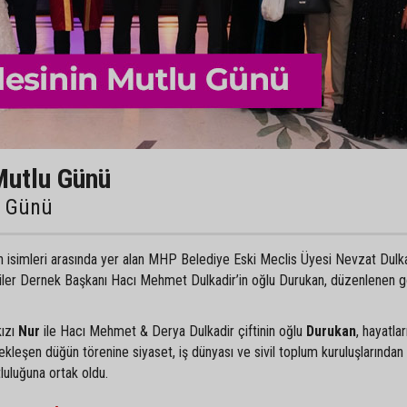
Mutlu Günü
u Günü
an isimleri arasında yer alan MHP Belediye Eski Meclis Üyesi Nevzat Dulka
liler Dernek Başkanı Hacı Mehmet Dulkadir’in oğlu Durukan, düzenlenen 
kızı
Nur
ile Hacı Mehmet & Derya Dulkadir çiftinin oğlu
Durukan
, hayatlar
ekleşen düğün törenine siyaset, iş dünyası ve sivil toplum kuruluşlarından
tluluğuna ortak oldu.