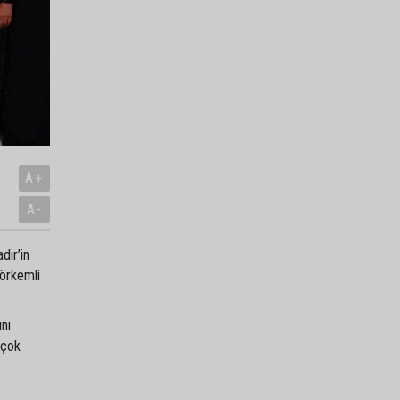
A+
A-
dir’in
görkemli
ını
 çok