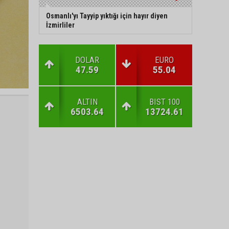
Osmanlı'yı Tayyip yıktığı için hayır diyen
İzmirliler
DOLAR
EURO
47.59
55.04
ALTIN
BIST 100
6503.64
13724.61