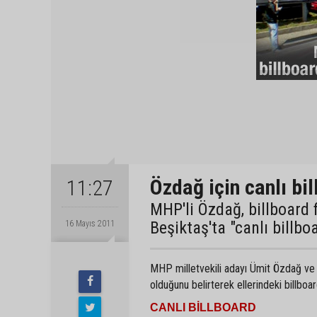
Özdağ için canlı bil
11:27
MHP'li Özdağ, billboard 
Beşiktaş'ta "canlı billb
16 Mayıs 2011
MHP milletvekili adayı Ümit Özdağ ve s
olduğunu belirterek ellerindeki billbo
CANLI BİLLBOARD