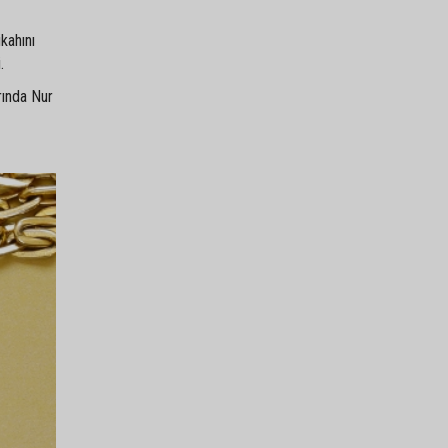
kahını
.
rında Nur