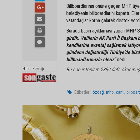
Billboardlarının önüne geçen MHP üyele
belediyenin billboardlarını kapattı. El
vatandaşlar korna çalarak destek verdi
Burada basın açıklaması yapan MHP S
girdik. Valilerin AK Parti İl Başkanı
kendilerine avantaj sağlamak istiyor
gündemi değiştirdiği Türkiye'de bizde
billboardlarımızla eleriz"
dedi.
Haber Kaynağı
Bu haber toplam 2889 defa okunmuş
,
,
,
Etiketler :
özdağ
mhp
canlı
bilboar