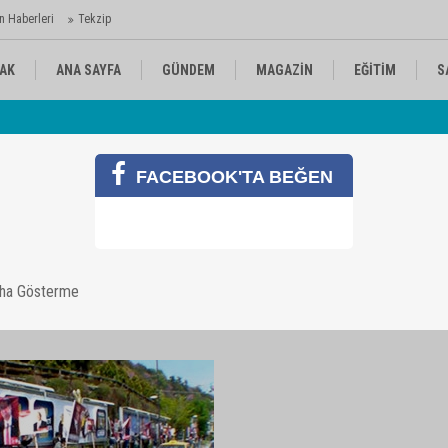
n Haberleri
Tekzip
AK
ANA SAYFA
GÜNDEM
MAGAZİN
EĞİTİM
S
 Ajansı'nda
Av
KÜLTÜR-SANAT
SPOR
RÖPORTAJ
FACEBOOK'TA BEĞEN
r
aha Gösterme