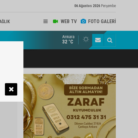
06 Ağustos 2026
Perşembe
WEB TV
FOTO GALERİ
AĞLIK
Ankara
ukat ve Arabulucu Rüstem Yiğit Ahizer'e ziyaretçi akını
32 °C