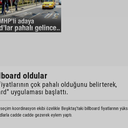
lboard oldular
fiyatlarının çok pahalı olduğunu belirterek,
oard" uygulaması başlattı.
eçim koordinasyon ekibi özelikle Beşiktaş'taki billboard fiyatlarının yük
ardlarla cadde cadde gezerek eylem yaptı.