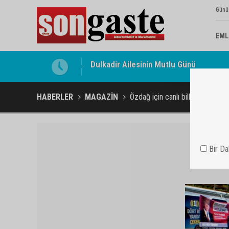
Günü
EML
Gölbaşı Esnafının Sesi Ankara Kalkınma
HABERLER
MAGAZİN
Özdağ için canlı billboard oldula
Bir D