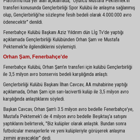
Platformu'nda yer alan açıklamada, ''Oyuncu Mustafa Pektemek'in
transferi konusunda Gençlerbirliği Spor Kulübü ile anlaşma sağlanmış
olup, Gençlerbirliği'ne sözleşme fesih bedeli olarak 4.000.000 avro
ödenecektir'' denildi.
Fenerbahçe Kulübü Başkanı Aziz Yıldırım dün Lİg Tv'de yaptığı
açıklamada Gençlerbirliği Kulübünden Orhan Şam ve Mustafa
Pektemek'le ilgilendiklerini söylemişti.
Orhan Şam, Fenerbahçe'de
Fenerbahçe Kulübü, Orhan Şam'ın transferi için kulübü Gençlerbirliği
ile 3,5 milyon avro bonservis bedeli karşılığında anlaştı.
Gençlerbirliği Kulübü Başkanı İlhan Cavcav, AA muhabirine yaptığı
açıklamada, Orhan Şam için sarı-lacivertli kulüp ile 3,5 milyon avro
karşılığında anlaştıklarını söyledi.
Başkan Cavcav, Orhan Şam'ı 3.5 milyon avro bedelle Fenerbahçe'ye,
Mustafa Pektemek'i de 4 milyon avro bedelle Beşiktaş'a satışını
yaptıklarını belirterek, ''Biz kulüpler olarak anlaştık. Bundan sonra
futbolcular menajerlerle ve yeni kulüpleriyle görüşerek anlaşma
zemini arayacaklar'' dedi.