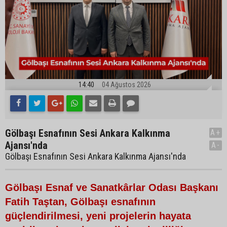
14:40
04 Ağustos 2026
Gölbaşı Esnafının Sesi Ankara Kalkınma
A+
Ajansı'nda
A-
Gölbaşı Esnafının Sesi Ankara Kalkınma Ajansı'nda
Gölbaşı Esnaf ve Sanatkârlar Odası Başkanı
Fatih Taştan, Gölbaşı esnafının
güçlendirilmesi, yeni projelerin hayata