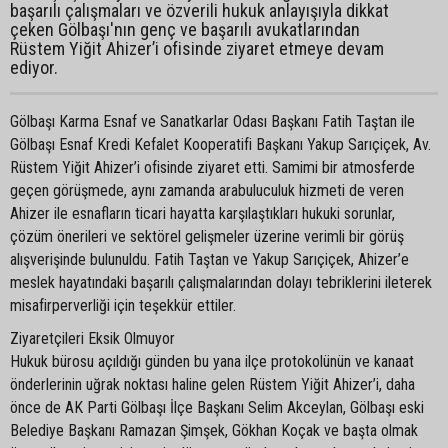
başarılı çalışmaları ve özverili hukuk anlayışıyla dikkat
çeken Gölbaşı'nın genç ve başarılı avukatlarından
Rüstem Yiğit Ahizer’i ofisinde ziyaret etmeye devam
ediyor.
Gölbaşı Karma Esnaf ve Sanatkarlar Odası Başkanı Fatih Taştan ile
Gölbaşı Esnaf Kredi Kefalet Kooperatifi Başkanı Yakup Sarıçiçek, Av.
Rüstem Yiğit Ahizer’i ofisinde ziyaret etti. Samimi bir atmosferde
geçen görüşmede, aynı zamanda arabuluculuk hizmeti de veren
Ahizer ile esnafların ticari hayatta karşılaştıkları hukuki sorunlar,
çözüm önerileri ve sektörel gelişmeler üzerine verimli bir görüş
alışverişinde bulunuldu. Fatih Taştan ve Yakup Sarıçiçek, Ahizer’e
meslek hayatındaki başarılı çalışmalarından dolayı tebriklerini ileterek
misafirperverliği için teşekkür ettiler.
Ziyaretçileri Eksik Olmuyor
Hukuk bürosu açıldığı günden bu yana ilçe protokolünün ve kanaat
önderlerinin uğrak noktası haline gelen Rüstem Yiğit Ahizer’i, daha
önce de AK Parti Gölbaşı İlçe Başkanı Selim Akceylan, Gölbaşı eski
Belediye Başkanı Ramazan Şimşek, Gökhan Koçak ve başta olmak