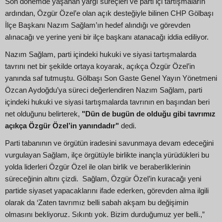
Son dönemde yaşanan yargı süreçleri ve parti içi tartışmaların
ardından, Özgür Özel’e olan açık desteğiyle bilinen CHP Gölbaşı
İlçe Başkanı Nazım Sağlam’ın hedef alındığı ve görevden
alınacağı ve yerine yeni bir ilçe başkanı atanacağı iddia ediliyor.
Nazım Sağlam, parti içindeki hukuki ve siyasi tartışmalarda
tavrını net bir şekilde ortaya koyarak, açıkça Özgür Özel’in
yanında saf tutmuştu. Gölbaşı Son Gaste Genel Yayın Yönetmeni
Özcan Aydoğdu’ya süreci değerlendiren Nazım Sağlam, parti
içindeki hukuki ve siyasi tartışmalarda tavrının en başından beri
net olduğunu belirterek,
"Dün de bugün de olduğu gibi tavrımız
açıkça Özgür Özel’in yanındadır"
dedi.
Parti tabanının ve örgütün iradesini savunmaya devam edeceğini
vurgulayan Sağlam, ilçe örgütüyle birlikte inançla yürüdükleri bu
yolda liderleri Özgür Özel ile olan birlik ve beraberliklerinin
süreceğinin altını çizdi. Sağlam, Özgür Özel’in kuracağı yeni
partide siyaset yapacaklarını ifade ederken, görevden alma ilgili
olarak da ‘Zaten tavrımız belli sabah akşam bu değişimin
olmasını bekliyoruz. Sıkıntı yok. Bizim durduğumuz yer belli.,”