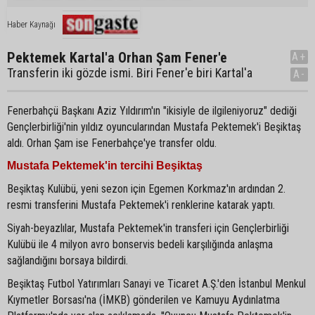
Haber Kaynağı
Pektemek Kartal'a Orhan Şam Fener'e
A+
Transferin iki gözde ismi. Biri Fener'e biri Kartal'a
A-
Fenerbahçü Başkanı Aziz Yıldırım'ın "ikisiyle de ilgileniyoruz" dediği
Gençlerbirliği'nin yıldız oyuncularından Mustafa Pektemek'i Beşiktaş
aldı. Orhan Şam ise Fenerbahçe'ye transfer oldu.
Mustafa Pektemek'in tercihi Beşiktaş
Beşiktaş Kulübü, yeni sezon için Egemen Korkmaz'ın ardından 2.
resmi transferini Mustafa Pektemek'i renklerine katarak yaptı.
Siyah-beyazlılar, Mustafa Pektemek'in transferi için Gençlerbirliği
Kulübü ile 4 milyon avro bonservis bedeli karşılığında anlaşma
sağlandığını borsaya bildirdi.
Beşiktaş Futbol Yatırımları Sanayi ve Ticaret A.Ş.'den İstanbul Menkul
Kıymetler Borsası'na (İMKB) gönderilen ve Kamuyu Aydınlatma