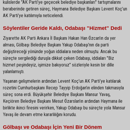
kulislerde "AK Parti’ye geçecek belediye başkanları" tartışmalarını
beraberinde getiren süreç, Haymana Belediye Başkanı Levent Koç’un
AK Parti’ye katılımıyla neticelendi.
Söylentiler Geride Kaldı, Odabaşı "Hizmet" Dedi
Ziyarette AK Parti Ankara İl Başkanı Hakan Han Özcan’ın da yer
alması, Gölbaşı Belediye Başkanı Yakup Odabaşı’nın da parti
değiştireceği yönünde yoğun iddialara neden olmuştu. Ancak bu
süreçte sergilediği duruşla dikkat çeken Odabaşı, iddiaları "Biz
hizmet peşindeyiz, işimize bakıyoruz" sözleriyle kesin bir dille
yalanlamıştı.
Yaşanan gelişmelerin ardından Levent Koç’un AK Parti’ye katılarak
rozetini Cumhurbaşkanı Recep Tayyip Erdoğan’ın elinden takmasıyla
süreç sona erdi. Büyükşehir Belediye Başkanı Mansur Yavaş,
Keçiören Belediye Başkanı Mesut Özarslan’ın ardından Haymana ile
birlikte ikinci firesini verirken, Yakup Odabaşı bu süreçte yola Mansur
Yavaş ile devam etme kararlılığını korudu.
Gölbaşı ve Odabaşı İçin Yeni Bir Dönem