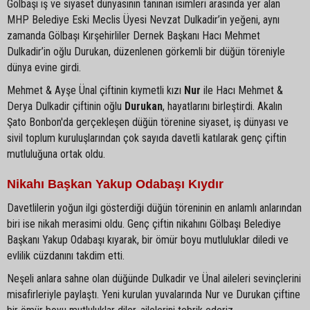
Gölbaşı iş ve siyaset dünyasının tanınan isimleri arasında yer alan
MHP Belediye Eski Meclis Üyesi Nevzat Dulkadir’in yeğeni, aynı
zamanda Gölbaşı Kırşehirliler Dernek Başkanı Hacı Mehmet
Dulkadir’in oğlu Durukan, düzenlenen görkemli bir düğün töreniyle
dünya evine girdi.
Mehmet & Ayşe Ünal çiftinin kıymetli kızı
Nur
ile Hacı Mehmet &
Derya Dulkadir çiftinin oğlu
Durukan
, hayatlarını birleştirdi. Akalın
Şato Bonbon'da gerçekleşen düğün törenine siyaset, iş dünyası ve
sivil toplum kuruluşlarından çok sayıda davetli katılarak genç çiftin
mutluluğuna ortak oldu.
Nikahı Başkan Yakup Odabaşı Kıydır
Davetlilerin yoğun ilgi gösterdiği düğün töreninin en anlamlı anlarından
biri ise nikah merasimi oldu. Genç çiftin nikahını Gölbaşı Belediye
Başkanı Yakup Odabaşı kıyarak, bir ömür boyu mutluluklar diledi ve
evlilik cüzdanını takdim etti.
Neşeli anlara sahne olan düğünde Dulkadir ve Ünal aileleri sevinçlerini
misafirleriyle paylaştı. Yeni kurulan yuvalarında Nur ve Durukan çiftine