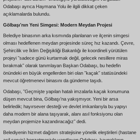
Odabaşı ayrıca Haymana Yolu ile ilgili dikkat çeken
açıklamalarda bulundu.
Gölbaşı’nın Yeni Simgesi: Modern Meydan Projesi
Belediye binasının arka kısmında planlanan ve ilçenin simgesi
olması hedeflenen meydan projesinde süreç hız kazandı. Çevre,
Şehircilik ve İklim Değişikliği Bakanlığı ile koordineli yürütülen
projeyi "sadece günü kurtarmak değil, gelecek nesillere miras
bırakmak" olarak tanımlayan Başkan Odabaşı, bu hedefin
önündeki en büyük engellerden biri olan "kaçak" statüsündeki
mevcut öğretmenevi binasını da gündeme taşıdı.
Odabaşı, "Geçmişte yapılan hatalı imzalarla kaçak konumuna
düşen mevcut bina, Gölbaşı’na yakışmıyor. Yeni bir arsa
belirledik; hayırsever desteği ve devlet imkanlarıyla bu yapıyı
daha modern bir alana taşıyarak, alanı asıl fonksiyonu olan
meydan projemize kazandıracağız" dedi.
Belediyenin hizmet dağıtım stratejisine yönelik eleştirileri (hastane
acil servis) benzetmesiyle yanıtlayan Odabaşı, kaynakların