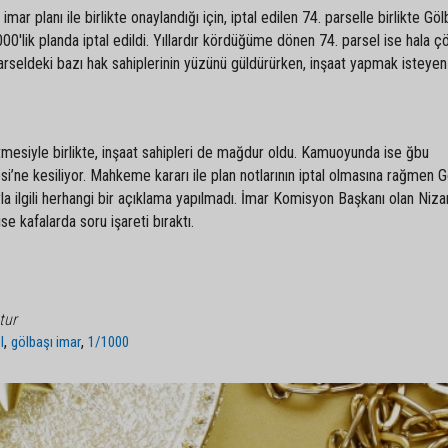
mar planı ile birlikte onaylandığı için, iptal edilen 74. parselle birlikte Göl
'lik planda iptal edildi. Yıllardır kördüğüme dönen 74. parsel ise hala 
arseldeki bazı hak sahiplerinin yüzünü güldürürken, inşaat yapmak isteyen
tmesiyle birlikte, inşaat sahipleri de mağdur oldu. Kamuoyunda ise ğbu
i’ne kesiliyor. Mahkeme kararı ile plan notlarının iptal olmasına rağmen G
 ilgili herhangi bir açıklama yapılmadı. İmar Komisyon Başkanı olan Niz
e kafalarda soru işareti bıraktı.
tur
,
,
l
gölbaşı imar
1/1000