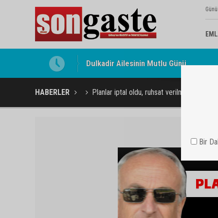
Günü
EML
Gölbaşı Esnafının Sesi Ankara Kalkınma
HABERLER
Planlar iptal oldu, ruhsat verilmiyor...
Bir D