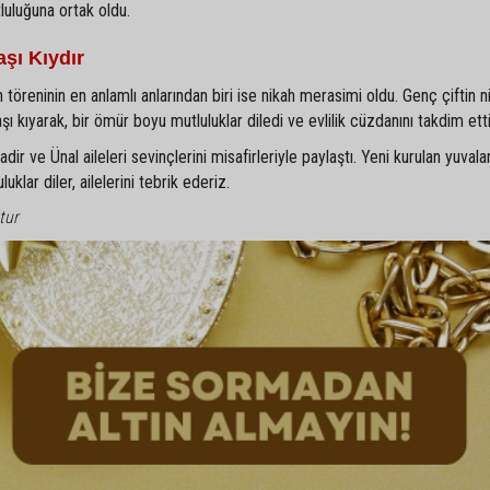
tluluğuna ortak oldu.
şı Kıydır
 töreninin en anlamlı anlarından biri ise nikah merasimi oldu. Genç çiftin ni
kıyarak, bir ömür boyu mutluluklar diledi ve evlilik cüzdanını takdim etti
r ve Ünal aileleri sevinçlerini misafirleriyle paylaştı. Yeni kurulan yuvala
klar diler, ailelerini tebrik ederiz.
tur