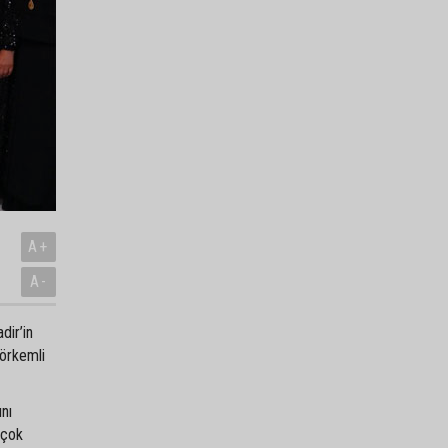
A+
A-
dir’in
görkemli
ını
 çok