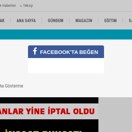
n Haberleri
Tekzip
AK
ANA SAYFA
GÜNDEM
MAGAZİN
EĞİTİM
S
 Ajansı'nda
Av
KÜLTÜR-SANAT
SPOR
RÖPORTAJ
FACEBOOK'TA BEĞEN
aha Gösterme