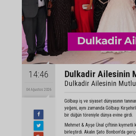
Dulkadir Ailesinin 
14:46
Dulkadir Ailesinin Mutl
04 Ağustos 2026
Gölbaşı iş ve siyaset dünyasının tanın
yeğeni, aynı zamanda Gölbaşı Kırşehir
bir düğün töreniyle dünya evine girdi.
Mehmet & Ayşe Ünal çiftinin kıymetli 
birleştirdi. Akalın Şato Bonbon'da gerç