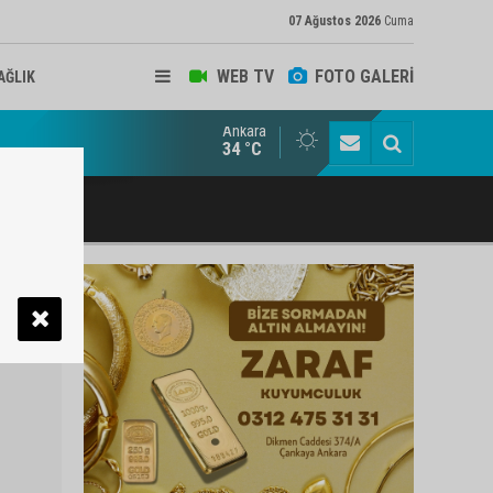
07 Ağustos 2026
Cuma
WEB TV
FOTO GALERİ
AĞLIK
Ankara
ukat ve Arabulucu Rüstem Yiğit Ahizer'e ziyaretçi akını
34 °C