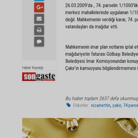
26.03.2009'da , 74. parselin 1/1000'lik i
merkez mahallelerinde uygulanan 1/1000
değil. Mahkemenin verdiği karar, 74. p
vatandaşları da mağdur etti.
Mahkemenin imar plan notlarını iptal e
mağduriyetin faturası Gölbaşı Belediyes
Belediyesi İmar Komisyonundan konuyla
Çakır’ın kamuoyunu bilgilendirmemesi is
Haber Kaynağı
Bu haber toplam 2637 defa okunmuş
,
,
Etiketler :
nizamettin
çakır
74 parse