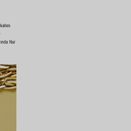
kahını
.
rında Nur