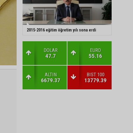
2015-2016 eğitim öğretim yılı sona erdi
DOLAR
EURO
47.7
55.16
ALTIN
BIST 100
6679.37
13779.39