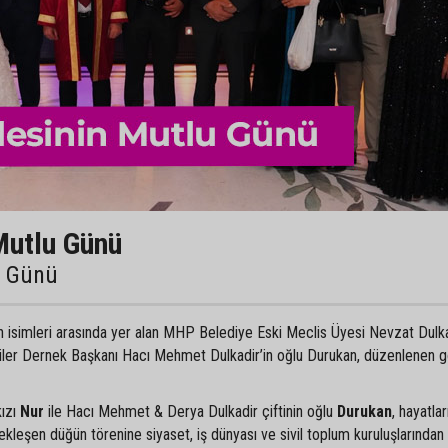
Mutlu Günü
u Günü
an isimleri arasında yer alan MHP Belediye Eski Meclis Üyesi Nevzat Dulka
liler Dernek Başkanı Hacı Mehmet Dulkadir’in oğlu Durukan, düzenlenen 
kızı
Nur
ile Hacı Mehmet & Derya Dulkadir çiftinin oğlu
Durukan
, hayatlar
ekleşen düğün törenine siyaset, iş dünyası ve sivil toplum kuruluşlarından