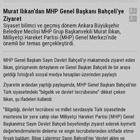
Murat Ilıkan’dan MHP Genel Başkanı Bahçeli'ye
A+
Ziyaret
A-
Siyaset bilimci ve geçmiş dönem Ankara Büyükşehir
Belediye Meclisi MHP Grup Başkanvekili Murat Ilıkan,
Milliyetçi Hareket Partisi (MHP) Genel Merkezi’nde
önemli bir temas gerçekleştirdi.
MHP Genel Başkanı Sayın Devlet Bahçeli’yi makamında ziyaret eden
Ilıkan, görüşmenin detaylarını ve Genel Başkan Bahçeli ile bir araya
geldiği fotoğrafı sosyal medya hesapları üzerinden paylaştı.
Ziyaretin ardından yaptığı paylaşımda, MHP Genel Başkanı Bahçeli’nin
Türk siyasetindeki "bilgelik ve devlet tecrübesine" dikkat çeken
Ilıkan, şu ifadeleri kullandı:
"Bilgeliği, devlet tecrübesi ve millet sevdasıyla Türk siyasetinde
müstesna bir yere sahip olan Milliyetçi Hareket Partisi (MHP) Genel
Başkanımız Sayın Devlet Bahçeli beyefendiyi ziyaret ederek kıymetli
değerlendirmelerini dinleme ve engin tecrübelerinden istifade etme
fırsatı buldum. Bilge Liderimiz Sayın Bahçeli’nin 'devlet aklını ve