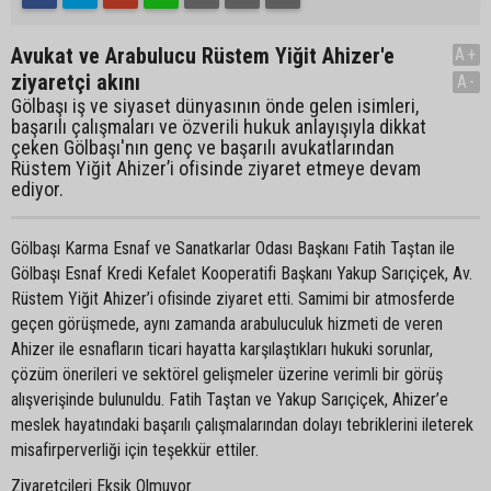
Avukat ve Arabulucu Rüstem Yiğit Ahizer'e
A+
ziyaretçi akını
A-
Gölbaşı iş ve siyaset dünyasının önde gelen isimleri,
başarılı çalışmaları ve özverili hukuk anlayışıyla dikkat
çeken Gölbaşı'nın genç ve başarılı avukatlarından
Rüstem Yiğit Ahizer’i ofisinde ziyaret etmeye devam
ediyor.
Gölbaşı Karma Esnaf ve Sanatkarlar Odası Başkanı Fatih Taştan ile
Gölbaşı Esnaf Kredi Kefalet Kooperatifi Başkanı Yakup Sarıçiçek, Av.
Rüstem Yiğit Ahizer’i ofisinde ziyaret etti. Samimi bir atmosferde
geçen görüşmede, aynı zamanda arabuluculuk hizmeti de veren
Ahizer ile esnafların ticari hayatta karşılaştıkları hukuki sorunlar,
çözüm önerileri ve sektörel gelişmeler üzerine verimli bir görüş
alışverişinde bulunuldu. Fatih Taştan ve Yakup Sarıçiçek, Ahizer’e
meslek hayatındaki başarılı çalışmalarından dolayı tebriklerini ileterek
misafirperverliği için teşekkür ettiler.
Ziyaretçileri Eksik Olmuyor