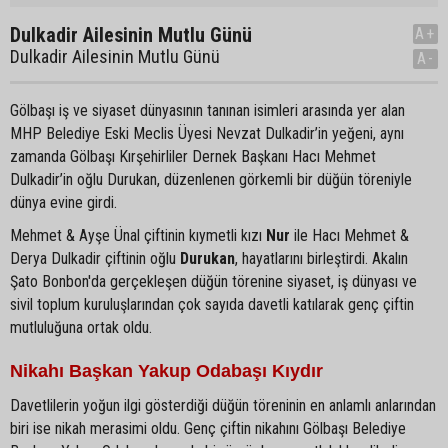
Dulkadir Ailesinin Mutlu Günü
A+
Dulkadir Ailesinin Mutlu Günü
A-
Gölbaşı iş ve siyaset dünyasının tanınan isimleri arasında yer alan
MHP Belediye Eski Meclis Üyesi Nevzat Dulkadir’in yeğeni, aynı
zamanda Gölbaşı Kırşehirliler Dernek Başkanı Hacı Mehmet
Dulkadir’in oğlu Durukan, düzenlenen görkemli bir düğün töreniyle
dünya evine girdi.
Mehmet & Ayşe Ünal çiftinin kıymetli kızı
Nur
ile Hacı Mehmet &
Derya Dulkadir çiftinin oğlu
Durukan
, hayatlarını birleştirdi. Akalın
Şato Bonbon'da gerçekleşen düğün törenine siyaset, iş dünyası ve
sivil toplum kuruluşlarından çok sayıda davetli katılarak genç çiftin
mutluluğuna ortak oldu.
Nikahı Başkan Yakup Odabaşı Kıydır
Davetlilerin yoğun ilgi gösterdiği düğün töreninin en anlamlı anlarından
biri ise nikah merasimi oldu. Genç çiftin nikahını Gölbaşı Belediye