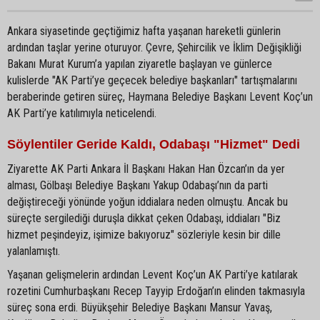
Ankara siyasetinde geçtiğimiz hafta yaşanan hareketli günlerin
ardından taşlar yerine oturuyor. Çevre, Şehircilik ve İklim Değişikliği
Bakanı Murat Kurum’a yapılan ziyaretle başlayan ve günlerce
kulislerde "AK Parti’ye geçecek belediye başkanları" tartışmalarını
beraberinde getiren süreç, Haymana Belediye Başkanı Levent Koç’un
AK Parti’ye katılımıyla neticelendi.
Söylentiler Geride Kaldı, Odabaşı "Hizmet" Dedi
Ziyarette AK Parti Ankara İl Başkanı Hakan Han Özcan’ın da yer
alması, Gölbaşı Belediye Başkanı Yakup Odabaşı’nın da parti
değiştireceği yönünde yoğun iddialara neden olmuştu. Ancak bu
süreçte sergilediği duruşla dikkat çeken Odabaşı, iddiaları "Biz
hizmet peşindeyiz, işimize bakıyoruz" sözleriyle kesin bir dille
yalanlamıştı.
Yaşanan gelişmelerin ardından Levent Koç’un AK Parti’ye katılarak
rozetini Cumhurbaşkanı Recep Tayyip Erdoğan’ın elinden takmasıyla
süreç sona erdi. Büyükşehir Belediye Başkanı Mansur Yavaş,