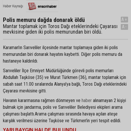
Haber Kaynağı
Polis memuru dağda donarak öldü
A+
Mantar toplamak için Toros Dağı eteklerindeki Çayarası
A-
mevkisine giden iki polis memurundan biri öldü.
Karaman'ın Sarıveliler ilçesinde mantar toplamaya giden iki polis
memurundan biri donarak hayatını kaybetti. Diğer polis memuru da
hastaneye kaldırıldı.
Sarıveliler İlçe Emniyet Müdürlüğünde görevli polis memurları
Abdullah Taşköse (35) ve Murat Türkmen (36), mantar toplamak için
sabah saat 11.00 sıralarında Alanya'ya bağlı, Toros Dağı eteklerindeki
Çayarası mevkisine gitti.
Havanın kararmasına rağmen dönmeyen ve
haber
alınamayan 2 kişiyi
bulmak için jandarma, polis ve Sarıveliler Belediyesi ekipleri arama
çalışması başlattı.Arama çalışması sırasında havaya açılan ateşe
karşılık verilmesi üzerine Taşköse ve Türkmen'in yeri tespit edildi.
YARI BAYGIN HALDE BULUNDU