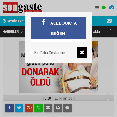
i
Nazım Sağlam geri adım atmadı
Murat Ilık
FACEBOOK'TA
Polis memuru dağda donarak öldü
HABERLER
GÜNDEM
BEĞEN
Bir Daha Gösterme
18:28
20 Nisan 2011