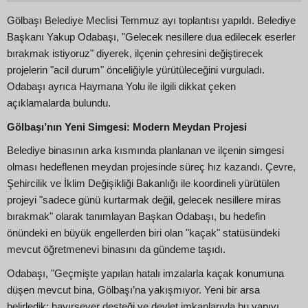
Gölbaşı Belediye Meclisi Temmuz ayı toplantısı yapıldı. Belediye
Başkanı Yakup Odabaşı, "Gelecek nesillere dua edilecek eserler
bırakmak istiyoruz" diyerek, ilçenin çehresini değiştirecek
projelerin "acil durum" önceliğiyle yürütüleceğini vurguladı.
Odabaşı ayrıca Haymana Yolu ile ilgili dikkat çeken
açıklamalarda bulundu.
Gölbaşı’nın Yeni Simgesi: Modern Meydan Projesi
Belediye binasının arka kısmında planlanan ve ilçenin simgesi
olması hedeflenen meydan projesinde süreç hız kazandı. Çevre,
Şehircilik ve İklim Değişikliği Bakanlığı ile koordineli yürütülen
projeyi "sadece günü kurtarmak değil, gelecek nesillere miras
bırakmak" olarak tanımlayan Başkan Odabaşı, bu hedefin
önündeki en büyük engellerden biri olan "kaçak" statüsündeki
mevcut öğretmenevi binasını da gündeme taşıdı.
Odabaşı, "Geçmişte yapılan hatalı imzalarla kaçak konumuna
düşen mevcut bina, Gölbaşı’na yakışmıyor. Yeni bir arsa
belirledik; hayırsever desteği ve devlet imkanlarıyla bu yapıyı