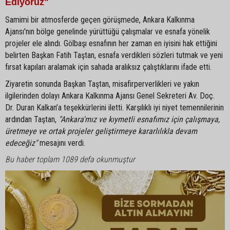
Ediyoruz"
Samimi bir atmosferde geçen görüşmede, Ankara Kalkınma
Ajansı'nın bölge genelinde yürüttüğü çalışmalar ve esnafa yönelik
projeler ele alındı. Gölbaşı esnafının her zaman en iyisini hak ettiğini
belirten Başkan Fatih Taştan, esnafa verdikleri sözleri tutmak ve yeni
fırsat kapıları aralamak için sahada aralıksız çalıştıklarını ifade etti.
Ziyaretin sonunda Başkan Taştan, misafirperverlikleri ve yakın
ilgilerinden dolayı Ankara Kalkınma Ajansı Genel Sekreteri Av. Doç.
Dr. Duran Kalkan’a teşekkürlerini iletti. Karşılıklı iyi niyet temennilerinin
ardından Taştan,
"Ankara'mız ve kıymetli esnafımız için çalışmaya,
üretmeye ve ortak projeler geliştirmeye kararlılıkla devam
edeceğiz"
mesajını verdi.
Bu haber toplam 1089 defa okunmuştur