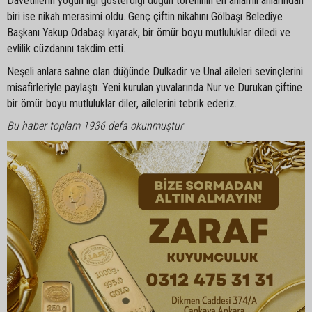
Davetlilerin yoğun ilgi gösterdiği düğün töreninin en anlamlı anlarından
biri ise nikah merasimi oldu. Genç çiftin nikahını Gölbaşı Belediye
Başkanı Yakup Odabaşı kıyarak, bir ömür boyu mutluluklar diledi ve
evlilik cüzdanını takdim etti.
Neşeli anlara sahne olan düğünde Dulkadir ve Ünal aileleri sevinçlerini
misafirleriyle paylaştı. Yeni kurulan yuvalarında Nur ve Durukan çiftine
bir ömür boyu mutluluklar diler, ailelerini tebrik ederiz.
Bu haber toplam 1936 defa okunmuştur