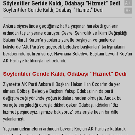
Söylentiler Geride Kaldı, Odabaşı "Hizmet" Dedi
A+
Söylentiler Geride Kaldı, Odabaşı "Hizmet" Dedi
A-
Ankara siyasetinde geçtiğimiz hafta yaşanan hareketli günlerin
ardından taşlar yerine oturuyor. Çevre, Şehircilik ve İklim Değişikliği
Bakanı Murat Kurum’a yapılan ziyaretle başlayan ve günlerce
kulislerde "AK Parti’ye geçecek belediye başkanları" tartışmalarını
beraberinde getiren süreç, Haymana Belediye Başkanı Levent Koç’un
AK Parti’ye katılımıyla neticelendi.
Söylentiler Geride Kaldı, Odabaşı "Hizmet" Dedi
Ziyarette AK Parti Ankara İl Başkanı Hakan Han Özcan’ın da yer
alması, Gölbaşı Belediye Başkanı Yakup Odabaşı’nın da parti
değiştireceği yönünde yoğun iddialara neden olmuştu. Ancak bu
süreçte sergilediği duruşla dikkat çeken Odabaşı, iddiaları "Biz
hizmet peşindeyiz, işimize bakıyoruz" sözleriyle kesin bir dille
yalanlamıştı.
Yaşanan gelişmelerin ardından Levent Koç’un AK Parti’ye katılarak