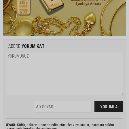
HABERE
YORUM KAT
UYARI:
Küfür, hakaret, rencide edici cümleler veya imalar, inançlara saldırı
içeren, imla kuralları ile yazılmamış,