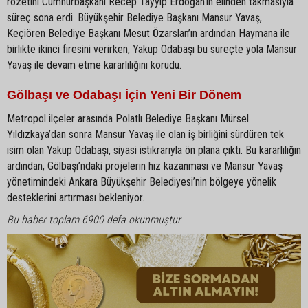
rozetini Cumhurbaşkanı Recep Tayyip Erdoğan’ın elinden takmasıyla
süreç sona erdi. Büyükşehir Belediye Başkanı Mansur Yavaş,
Keçiören Belediye Başkanı Mesut Özarslan’ın ardından Haymana ile
birlikte ikinci firesini verirken, Yakup Odabaşı bu süreçte yola Mansur
Yavaş ile devam etme kararlılığını korudu.
Gölbaşı ve Odabaşı İçin Yeni Bir Dönem
Metropol ilçeler arasında Polatlı Belediye Başkanı Mürsel
Yıldızkaya’dan sonra Mansur Yavaş ile olan iş birliğini sürdüren tek
isim olan Yakup Odabaşı, siyasi istikrarıyla ön plana çıktı. Bu kararlılığın
ardından, Gölbaşı’ndaki projelerin hız kazanması ve Mansur Yavaş
yönetimindeki Ankara Büyükşehir Belediyesi’nin bölgeye yönelik
desteklerini artırması bekleniyor.
Bu haber toplam 6900 defa okunmuştur