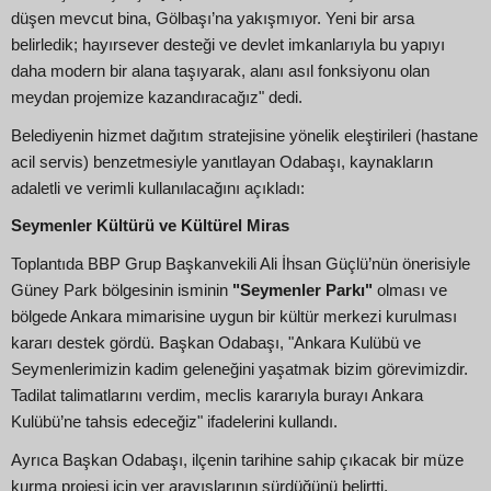
düşen mevcut bina, Gölbaşı’na yakışmıyor. Yeni bir arsa
belirledik; hayırsever desteği ve devlet imkanlarıyla bu yapıyı
daha modern bir alana taşıyarak, alanı asıl fonksiyonu olan
meydan projemize kazandıracağız" dedi.
Belediyenin hizmet dağıtım stratejisine yönelik eleştirileri (hastane
acil servis) benzetmesiyle yanıtlayan Odabaşı, kaynakların
adaletli ve verimli kullanılacağını açıkladı:
Seymenler Kültürü ve Kültürel Miras
Toplantıda BBP Grup Başkanvekili Ali İhsan Güçlü’nün önerisiyle
Güney Park bölgesinin isminin
"Seymenler Parkı"
olması ve
bölgede Ankara mimarisine uygun bir kültür merkezi kurulması
kararı destek gördü. Başkan Odabaşı, "Ankara Kulübü ve
Seymenlerimizin kadim geleneğini yaşatmak bizim görevimizdir.
Tadilat talimatlarını verdim, meclis kararıyla burayı Ankara
Kulübü’ne tahsis edeceğiz" ifadelerini kullandı.
Ayrıca Başkan Odabaşı, ilçenin tarihine sahip çıkacak bir müze
kurma projesi için yer arayışlarının sürdüğünü belirtti.