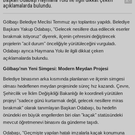
A-
açıklamalarda bulundu.
Gölbaşı Belediye Meclisi Temmuz ayı toplantısı yapıldı. Belediye
Başkanı Yakup Odabaşı, "Gelecek nesillere dua edilecek eserler
bırakmak istiyoruz" diyerek, ilçenin çehresini değiştirecek
projelerin "acil durum" önceliğiyle yürütüleceğini vurguladı.
Odabaşı ayrıca Haymana Yolu ile ilgili dikkat çeken
açıklamalarda bulundu.
Gölbaşı’nın Yeni Simgesi: Modern Meydan Projesi
Belediye binasının arka kısmında planlanan ve ilçenin simgesi
olması hedeflenen meydan projesinde süreç hız kazandı. Çevre,
Şehircilik ve İklim Değişikliği Bakanlığı ile koordineli yürütülen
projeyi "sadece günü kurtarmak değil, gelecek nesillere miras
bırakmak" olarak tanımlayan Başkan Odabaşı, bu hedefin
önündeki en büyük engellerden biri olan "kaçak" statüsündeki
mevcut öğretmenevi binasını da gündeme taşıdı.
Odabaşı, "Geçmişte yapılan hatalı imzalarla kaçak konumuna