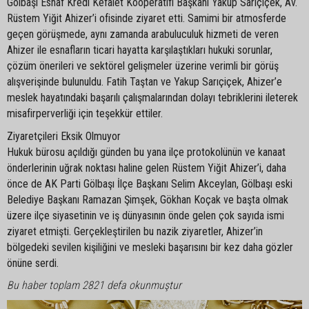
Gölbaşı Esnaf Kredi Kefalet Kooperatifi Başkanı Yakup Sarıçiçek, Av.
Rüstem Yiğit Ahizer’i ofisinde ziyaret etti. Samimi bir atmosferde
geçen görüşmede, aynı zamanda arabuluculuk hizmeti de veren
Ahizer ile esnafların ticari hayatta karşılaştıkları hukuki sorunlar,
çözüm önerileri ve sektörel gelişmeler üzerine verimli bir görüş
alışverişinde bulunuldu. Fatih Taştan ve Yakup Sarıçiçek, Ahizer’e
meslek hayatındaki başarılı çalışmalarından dolayı tebriklerini ileterek
misafirperverliği için teşekkür ettiler.
Ziyaretçileri Eksik Olmuyor
Hukuk bürosu açıldığı günden bu yana ilçe protokolünün ve kanaat
önderlerinin uğrak noktası haline gelen Rüstem Yiğit Ahizer’i, daha
önce de AK Parti Gölbaşı İlçe Başkanı Selim Akceylan, Gölbaşı eski
Belediye Başkanı Ramazan Şimşek, Gökhan Koçak ve başta olmak
üzere ilçe siyasetinin ve iş dünyasının önde gelen çok sayıda ismi
ziyaret etmişti. Gerçekleştirilen bu nazik ziyaretler, Ahizer’in
bölgedeki sevilen kişiliğini ve mesleki başarısını bir kez daha gözler
önüne serdi.
Bu haber toplam 2821 defa okunmuştur