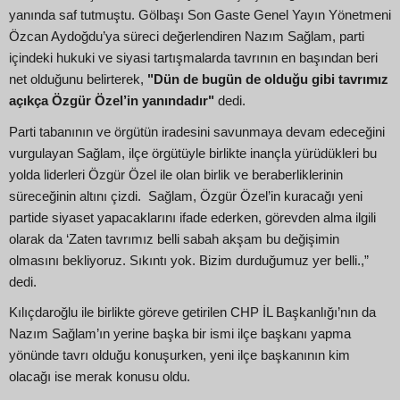
yanında saf tutmuştu. Gölbaşı Son Gaste Genel Yayın Yönetmeni
Özcan Aydoğdu’ya süreci değerlendiren Nazım Sağlam, parti
içindeki hukuki ve siyasi tartışmalarda tavrının en başından beri
net olduğunu belirterek,
"Dün de bugün de olduğu gibi tavrımız
açıkça Özgür Özel’in yanındadır"
dedi.
Parti tabanının ve örgütün iradesini savunmaya devam edeceğini
vurgulayan Sağlam, ilçe örgütüyle birlikte inançla yürüdükleri bu
yolda liderleri Özgür Özel ile olan birlik ve beraberliklerinin
süreceğinin altını çizdi. Sağlam, Özgür Özel’in kuracağı yeni
partide siyaset yapacaklarını ifade ederken, görevden alma ilgili
olarak da ‘Zaten tavrımız belli sabah akşam bu değişimin
olmasını bekliyoruz. Sıkıntı yok. Bizim durduğumuz yer belli.,”
dedi.
Kılıçdaroğlu ile birlikte göreve getirilen CHP İL Başkanlığı’nın da
Nazım Sağlam’ın yerine başka bir ismi ilçe başkanı yapma
yönünde tavrı olduğu konuşurken, yeni ilçe başkanının kim
olacağı ise merak konusu oldu.