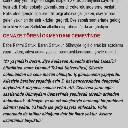
sonra olay yerine gelen sağlık ekipleri Saltuk'un hayatını kaybettiğini
belirledi. Polis, sokağa güvenlik şeridi çekerek, inceleme başlattı.
Polis ölen gençle ilgili ayrıntılı bilgi almaya çalışırken, olay yerine
gelen yakınları da sinir krizleri geçirdi. Eve sabah saatlerinde geldiği
belirtilen Baran Saltuk'un alkollü olup olmadığı da araştırılıyor.
CENAZE TÖRENİ OKMEYDANI CEMEVİ'NDE
Baba Rahmi Saltuk, Baran Saltuk'un ölümüyle ilgili olarak bir açıklama
yapmazken, ailesi adına yapılan basın açıklamasında şöyle denildi:
"21 yaşındaki Baran, Ziya Kalkavan Anadolu Meslek Lisesi'ni
bitirdikten sonra İstanbul Teknik Üniversitesi, Güverte
bölümünden bu sene mezun olmuştu. İş görüşmeleri yapıyordu.
Ailesiyle beraber yaşadığı evin 5. kat penceresinden dengesini
kaybederek düşmesi sonucu vefat etti. Cenazesi yarın öğle
saatlerinde Okmeydanı Cemevi'nde yapılacak törenin ardından
kaldırılacak. Ailesiyle ya da arkadaşlarıyla herhangi bir problemi,
sıkıntısı yoktu. Yakında işe girip hayata atılacaktı. Polis
raporunda da intihar olduğuna dair bir ibare yoktur. Acımız,
üzüntümüz büyüktür."