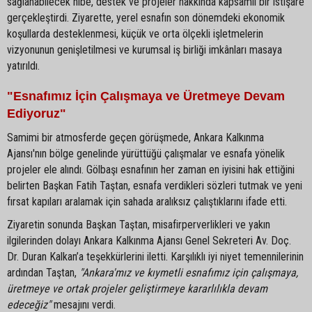
sağlanabilecek hibe, destek ve projeler hakkında kapsamlı bir istişare
gerçekleştirdi. Ziyarette, yerel esnafın son dönemdeki ekonomik
koşullarda desteklenmesi, küçük ve orta ölçekli işletmelerin
vizyonunun genişletilmesi ve kurumsal iş birliği imkânları masaya
yatırıldı.
"Esnafımız İçin Çalışmaya ve Üretmeye Devam
Ediyoruz"
Samimi bir atmosferde geçen görüşmede, Ankara Kalkınma
Ajansı'nın bölge genelinde yürüttüğü çalışmalar ve esnafa yönelik
projeler ele alındı. Gölbaşı esnafının her zaman en iyisini hak ettiğini
belirten Başkan Fatih Taştan, esnafa verdikleri sözleri tutmak ve yeni
fırsat kapıları aralamak için sahada aralıksız çalıştıklarını ifade etti.
Ziyaretin sonunda Başkan Taştan, misafirperverlikleri ve yakın
ilgilerinden dolayı Ankara Kalkınma Ajansı Genel Sekreteri Av. Doç.
Dr. Duran Kalkan’a teşekkürlerini iletti. Karşılıklı iyi niyet temennilerinin
ardından Taştan,
"Ankara'mız ve kıymetli esnafımız için çalışmaya,
üretmeye ve ortak projeler geliştirmeye kararlılıkla devam
edeceğiz"
mesajını verdi.