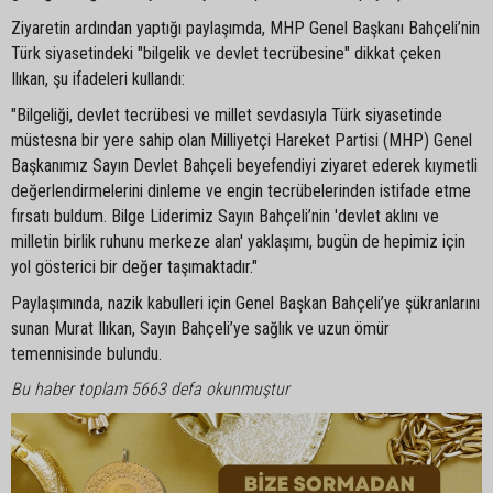
Ziyaretin ardından yaptığı paylaşımda, MHP Genel Başkanı Bahçeli’nin
Türk siyasetindeki "bilgelik ve devlet tecrübesine" dikkat çeken
Ilıkan, şu ifadeleri kullandı:
"Bilgeliği, devlet tecrübesi ve millet sevdasıyla Türk siyasetinde
müstesna bir yere sahip olan Milliyetçi Hareket Partisi (MHP) Genel
Başkanımız Sayın Devlet Bahçeli beyefendiyi ziyaret ederek kıymetli
değerlendirmelerini dinleme ve engin tecrübelerinden istifade etme
fırsatı buldum. Bilge Liderimiz Sayın Bahçeli’nin 'devlet aklını ve
milletin birlik ruhunu merkeze alan' yaklaşımı, bugün de hepimiz için
yol gösterici bir değer taşımaktadır."
Paylaşımında, nazik kabulleri için Genel Başkan Bahçeli’ye şükranlarını
sunan Murat Ilıkan, Sayın Bahçeli’ye sağlık ve uzun ömür
temennisinde bulundu.
Bu haber toplam 5663 defa okunmuştur