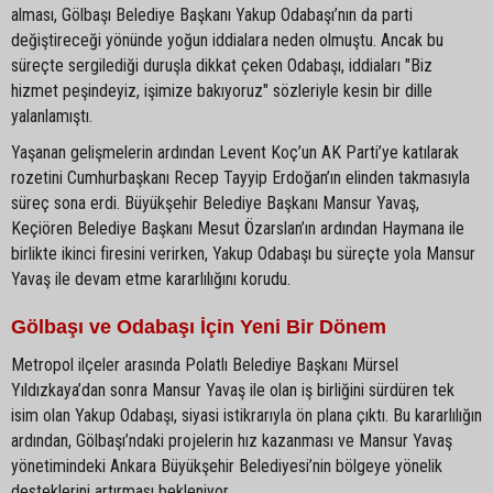
alması, Gölbaşı Belediye Başkanı Yakup Odabaşı’nın da parti
değiştireceği yönünde yoğun iddialara neden olmuştu. Ancak bu
süreçte sergilediği duruşla dikkat çeken Odabaşı, iddiaları "Biz
hizmet peşindeyiz, işimize bakıyoruz" sözleriyle kesin bir dille
yalanlamıştı.
Yaşanan gelişmelerin ardından Levent Koç’un AK Parti’ye katılarak
rozetini Cumhurbaşkanı Recep Tayyip Erdoğan’ın elinden takmasıyla
süreç sona erdi. Büyükşehir Belediye Başkanı Mansur Yavaş,
Keçiören Belediye Başkanı Mesut Özarslan’ın ardından Haymana ile
birlikte ikinci firesini verirken, Yakup Odabaşı bu süreçte yola Mansur
Yavaş ile devam etme kararlılığını korudu.
Gölbaşı ve Odabaşı İçin Yeni Bir Dönem
Metropol ilçeler arasında Polatlı Belediye Başkanı Mürsel
Yıldızkaya’dan sonra Mansur Yavaş ile olan iş birliğini sürdüren tek
isim olan Yakup Odabaşı, siyasi istikrarıyla ön plana çıktı. Bu kararlılığın
ardından, Gölbaşı’ndaki projelerin hız kazanması ve Mansur Yavaş
yönetimindeki Ankara Büyükşehir Belediyesi’nin bölgeye yönelik
desteklerini artırması bekleniyor.