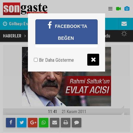
Gölbaşı Esnafının Sesi Ankara Kalkınma Ajansı'nda
Avukat ve 
FACEBOOK'TA
akını
Rahmi Saltuk'un oğlu ölü bulundu
HABERLER
GÜNDEM
BEĞEN
Bir Daha Gösterme
11:41
21 Kasım 2011