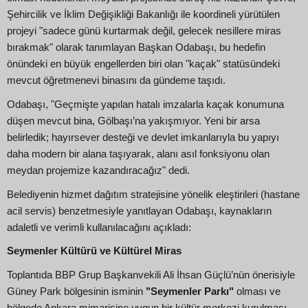
Şehircilik ve İklim Değişikliği Bakanlığı ile koordineli yürütülen
projeyi "sadece günü kurtarmak değil, gelecek nesillere miras
bırakmak" olarak tanımlayan Başkan Odabaşı, bu hedefin
önündeki en büyük engellerden biri olan "kaçak" statüsündeki
mevcut öğretmenevi binasını da gündeme taşıdı.
Odabaşı, "Geçmişte yapılan hatalı imzalarla kaçak konumuna
düşen mevcut bina, Gölbaşı’na yakışmıyor. Yeni bir arsa
belirledik; hayırsever desteği ve devlet imkanlarıyla bu yapıyı
daha modern bir alana taşıyarak, alanı asıl fonksiyonu olan
meydan projemize kazandıracağız" dedi.
Belediyenin hizmet dağıtım stratejisine yönelik eleştirileri (hastane
acil servis) benzetmesiyle yanıtlayan Odabaşı, kaynakların
adaletli ve verimli kullanılacağını açıkladı:
Seymenler Kültürü ve Kültürel Miras
Toplantıda BBP Grup Başkanvekili Ali İhsan Güçlü’nün önerisiyle
Güney Park bölgesinin isminin
"Seymenler Parkı"
olması ve
bölgede Ankara mimarisine uygun bir kültür merkezi kurulması