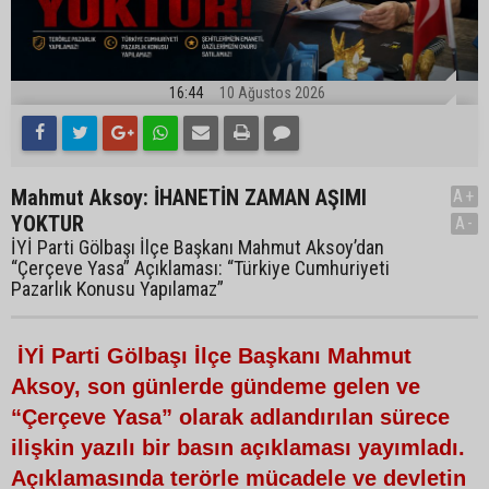
16:44
10 Ağustos 2026
Mahmut Aksoy: İHANETİN ZAMAN AŞIMI
A+
YOKTUR
A-
İYİ Parti Gölbaşı İlçe Başkanı Mahmut Aksoy’dan
“Çerçeve Yasa” Açıklaması: “Türkiye Cumhuriyeti
Pazarlık Konusu Yapılamaz”
İYİ Parti Gölbaşı İlçe Başkanı Mahmut
Aksoy, son günlerde gündeme gelen ve
“Çerçeve Yasa” olarak adlandırılan sürece
ilişkin yazılı bir basın açıklaması yayımladı.
Açıklamasında terörle mücadele ve devletin