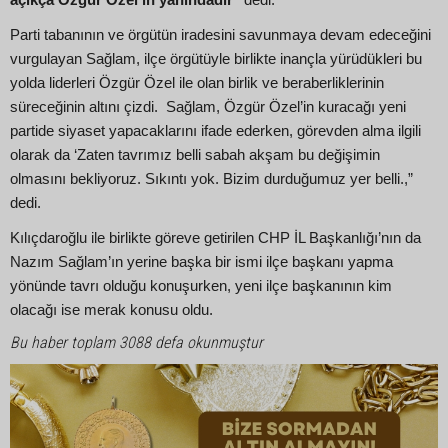
açıkça Özgür Özel’in yanındadır"
dedi.
Parti tabanının ve örgütün iradesini savunmaya devam edeceğini
vurgulayan Sağlam, ilçe örgütüyle birlikte inançla yürüdükleri bu
yolda liderleri Özgür Özel ile olan birlik ve beraberliklerinin
süreceğinin altını çizdi. Sağlam, Özgür Özel’in kuracağı yeni
partide siyaset yapacaklarını ifade ederken, görevden alma ilgili
olarak da ‘Zaten tavrımız belli sabah akşam bu değişimin
olmasını bekliyoruz. Sıkıntı yok. Bizim durduğumuz yer belli.,”
dedi.
Kılıçdaroğlu ile birlikte göreve getirilen CHP İL Başkanlığı’nın da
Nazım Sağlam’ın yerine başka bir ismi ilçe başkanı yapma
yönünde tavrı olduğu konuşurken, yeni ilçe başkanının kim
olacağı ise merak konusu oldu.
Bu haber toplam 3088 defa okunmuştur