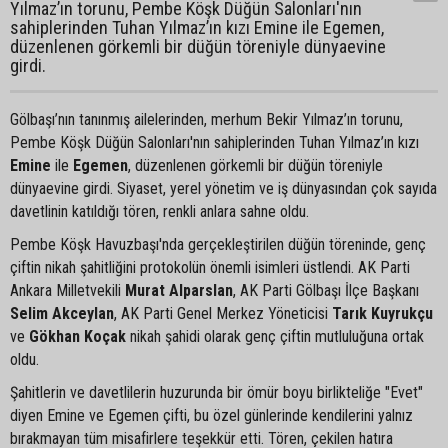
Yılmaz’ın torunu, Pembe Köşk Düğün Salonları'nın
sahiplerinden Tuhan Yılmaz’ın kızı Emine ile Egemen,
düzenlenen görkemli bir düğün töreniyle dünyaevine
girdi.
Gölbaşı’nın tanınmış ailelerinden, merhum Bekir Yılmaz’ın torunu,
Pembe Köşk Düğün Salonları'nın sahiplerinden Tuhan Yılmaz’ın kızı
Emine
ile
Egemen
, düzenlenen görkemli bir düğün töreniyle
dünyaevine girdi. Siyaset, yerel yönetim ve iş dünyasından çok sayıda
davetlinin katıldığı tören, renkli anlara sahne oldu.
Pembe Köşk Havuzbaşı'nda gerçekleştirilen düğün töreninde, genç
çiftin nikah şahitliğini protokolün önemli isimleri üstlendi. AK Parti
Ankara Milletvekili
Murat Alparslan
, AK Parti Gölbaşı İlçe Başkanı
Selim Akceylan
, AK Parti Genel Merkez Yöneticisi
Tarık Kuyrukçu
ve
Gökhan Koçak
nikah şahidi olarak genç çiftin mutluluğuna ortak
oldu.
Şahitlerin ve davetlilerin huzurunda bir ömür boyu birlikteliğe "Evet"
diyen Emine ve Egemen çifti, bu özel günlerinde kendilerini yalnız
bırakmayan tüm misafirlere teşekkür etti. Tören, çekilen hatıra