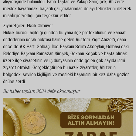
alışverişinde bulunuldu. Fatih Taştan ve Yakup Sarıçiçek, Ahizer’e
meslek hayatındaki başarılı çalışmalarından dolayı tebriklerini ileterek
misafirperverliği için teşekkür ettiler.
Ziyaretçileri Eksik Olmuyor
Hukuk bürosu açıldığı günden bu yana ilçe protokolünün ve kanaat
önderlerinin uğrak noktası haline gelen Rüstem Yiğit Ahizer’i, daha
önce de AK Parti Gölbaşı İlçe Başkanı Selim Akceylan, Gölbaşı eski
Belediye Başkanı Ramazan Şimşek, Gökhan Koçak ve başta olmak
üzere ilçe siyasetinin ve iş dünyasının önde gelen çok sayıda ismi
ziyaret etmişti. Gerçekleştirilen bu nazik ziyaretler, Ahizer’in
bölgedeki sevilen kişiliğini ve mesleki başarısını bir kez daha gözler
önüne serdi.
Bu haber toplam 3084 defa okunmuştur