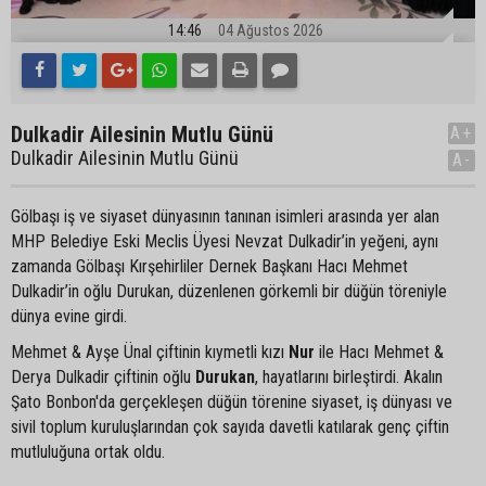
14:46
04 Ağustos 2026
Dulkadir Ailesinin Mutlu Günü
A+
Dulkadir Ailesinin Mutlu Günü
A-
Gölbaşı iş ve siyaset dünyasının tanınan isimleri arasında yer alan
MHP Belediye Eski Meclis Üyesi Nevzat Dulkadir’in yeğeni, aynı
zamanda Gölbaşı Kırşehirliler Dernek Başkanı Hacı Mehmet
Dulkadir’in oğlu Durukan, düzenlenen görkemli bir düğün töreniyle
dünya evine girdi.
Mehmet & Ayşe Ünal çiftinin kıymetli kızı
Nur
ile Hacı Mehmet &
Derya Dulkadir çiftinin oğlu
Durukan
, hayatlarını birleştirdi. Akalın
Şato Bonbon'da gerçekleşen düğün törenine siyaset, iş dünyası ve
sivil toplum kuruluşlarından çok sayıda davetli katılarak genç çiftin
mutluluğuna ortak oldu.