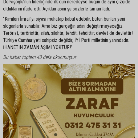
Dervişoğlu’nun liderliğinde ilk gün neredeyse bugün de aynı çizgide
olduklarını ifade etti. Açıklamasını şu sözlerle tamamladı:
"Kimileri İmralı’yı siyasi muhatap kabul edebilir, bütün bunları yeni
sloganlarla sunabilir. Ama biz gerçeğin adını değiştirmeyeceğiz:
Terörist, teröristtir; silah, silahtır; tehdit, tehdittir; devlet de devlettir!
Türkiye Cumhuriyeti sahipsiz değildir, İYİ Parti milletinin yanındadır.
İHANETİN ZAMAN AŞIMI YOKTUR!"
Bu haber toplam 48 defa okunmuştur