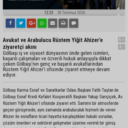
12:23
30 Temmuz 2026
Avukat ve Arabulucu Rüstem Yiğit Ahizer'e
A+
ziyaretçi akını
A-
Gölbaşı iş ve siyaset dünyasının önde gelen isimleri,
başarılı çalışmaları ve özverili hukuk anlayışıyla dikkat
çeken Gölbaşı'nın genç ve başarılı avukatlarından
Rüstem Yiğit Ahizer’i ofisinde ziyaret etmeye devam
ediyor.
Gölbaşı Karma Esnaf ve Sanatkarlar Odası Başkanı Fatih Taştan ile
Gölbaşı Esnaf Kredi Kefalet Kooperatifi Başkanı Yakup Sarıçiçek, Av.
Rüstem Yiğit Ahizer’i ofisinde ziyaret etti. Samimi bir atmosferde
geçen görüşmede, aynı zamanda arabuluculuk hizmeti de veren
Ahizer ile esnafların ticari hayatta karşılaştıkları hukuki sorunlar,
çözüm önerileri ve sektörel gelişmeler üzerine verimli bir görüş