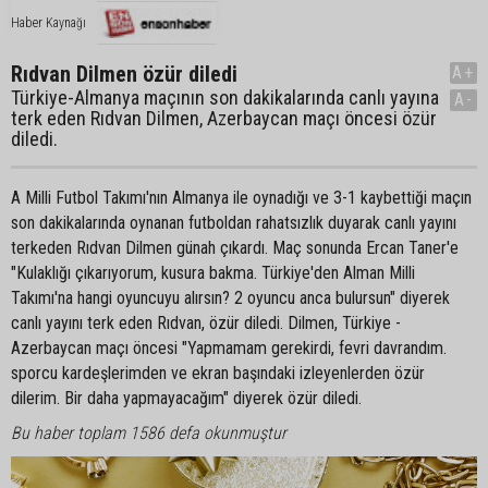
Haber Kaynağı
Rıdvan Dilmen özür diledi
A+
Türkiye-Almanya maçının son dakikalarında canlı yayına
A-
terk eden Rıdvan Dilmen, Azerbaycan maçı öncesi özür
diledi.
A Milli Futbol Takımı'nın Almanya ile oynadığı ve 3-1 kaybettiği maçın
son dakikalarında oynanan futboldan rahatsızlık duyarak canlı yayını
terkeden Rıdvan Dilmen günah çıkardı. Maç sonunda Ercan Taner'e
"Kulaklığı çıkarıyorum, kusura bakma. Türkiye'den Alman Milli
Takımı'na hangi oyuncuyu alırsın? 2 oyuncu anca bulursun" diyerek
canlı yayını terk eden Rıdvan, özür diledi. Dilmen, Türkiye -
Azerbaycan maçı öncesi "Yapmamam gerekirdi, fevri davrandım.
sporcu kardeşlerimden ve ekran başındaki izleyenlerden özür
dilerim. Bir daha yapmayacağım" diyerek özür diledi.
Bu haber toplam 1586 defa okunmuştur