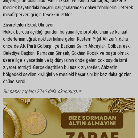
alışverişinde bulunuldu. Fatih Taştan ve Yakup Sarıçiçek, Ahizer’e
meslek hayatındaki başarılı çalışmalarından dolayı tebriklerini ileterek
misafirperverliği için teşekkür ettiler.
Ziyaretçileri Eksik Olmuyor
Hukuk bürosu açıldığı günden bu yana ilçe protokolünün ve kanaat
önderlerinin uğrak noktası haline gelen Rüstem Yiğit Ahizer’i, daha
önce de AK Parti Gölbaşı İlçe Başkanı Selim Akceylan, Gölbaşı eski
Belediye Başkanı Ramazan Şimşek, Gökhan Koçak ve başta olmak
üzere ilçe siyasetinin ve iş dünyasının önde gelen çok sayıda ismi
ziyaret etmişti. Gerçekleştirilen bu nazik ziyaretler, Ahizer’in
bölgedeki sevilen kişiliğini ve mesleki başarısını bir kez daha gözler
önüne serdi.
Bu haber toplam 2746 defa okunmuştur