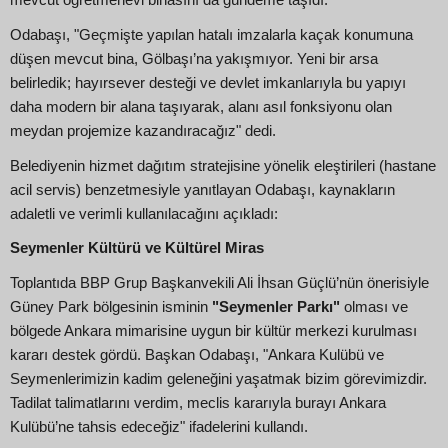
mevcut öğretmenevi binasını da gündeme taşıdı.
Odabaşı, "Geçmişte yapılan hatalı imzalarla kaçak konumuna
düşen mevcut bina, Gölbaşı’na yakışmıyor. Yeni bir arsa
belirledik; hayırsever desteği ve devlet imkanlarıyla bu yapıyı
daha modern bir alana taşıyarak, alanı asıl fonksiyonu olan
meydan projemize kazandıracağız" dedi.
Belediyenin hizmet dağıtım stratejisine yönelik eleştirileri (hastane
acil servis) benzetmesiyle yanıtlayan Odabaşı, kaynakların
adaletli ve verimli kullanılacağını açıkladı:
Seymenler Kültürü ve Kültürel Miras
Toplantıda BBP Grup Başkanvekili Ali İhsan Güçlü’nün önerisiyle
Güney Park bölgesinin isminin
"Seymenler Parkı"
olması ve
bölgede Ankara mimarisine uygun bir kültür merkezi kurulması
kararı destek gördü. Başkan Odabaşı, "Ankara Kulübü ve
Seymenlerimizin kadim geleneğini yaşatmak bizim görevimizdir.
Tadilat talimatlarını verdim, meclis kararıyla burayı Ankara
Kulübü’ne tahsis edeceğiz" ifadelerini kullandı.