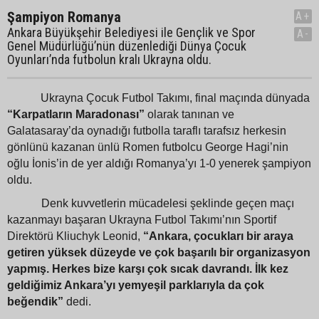
Şampiyon Romanya
A+
Ankara Büyükşehir Belediyesi ile Gençlik ve Spor
A-
Genel Müdürlüğü’nün düzenlediği Dünya Çocuk
Oyunları’nda futbolun kralı Ukrayna oldu.
Ukrayna Çocuk Futbol Takımı, final maçında dünyada
“Karpatların Maradonası”
olarak tanınan ve
Galatasaray’da oynadığı futbolla taraflı tarafsız herkesin
gönlünü kazanan ünlü Romen futbolcu George Hagi’nin
oğlu İonis’in de yer aldığı Romanya’yı 1-0 yenerek şampiyon
oldu.
Denk kuvvetlerin mücadelesi şeklinde geçen maçı
kazanmayı başaran Ukrayna Futbol Takımı’nın Sportif
Direktörü Kliuchyk Leonid,
“Ankara, çocukları bir araya
getiren yüksek düzeyde ve çok başarılı bir organizasyon
yapmış. Herkes bize karşı çok sıcak davrandı. İlk kez
geldiğimiz Ankara’yı yemyeşil parklarıyla da çok
beğendik”
dedi.