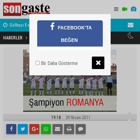
Gölbaşı Esnafının Sesi Ankara Kalkınma Ajansı'nda
Avukat ve 
FACEBOOK'TA
akını
Şampiyon Romanya
HABERLER
KÜLTÜR-SANAT
BEĞEN
Bir Daha Gösterme
19:18
30 Nisan 2011