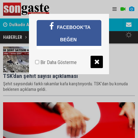
Dulkadir Ailesinin Mutlu Günü
Gölbaşı Es
FACEBOOK'TA
HABERLER
Sayısı Haberleri
BEĞEN
Bir Daha Gösterme
TSK'dan şehit sayısı açıklaması
Şehit sayısındaki farklı rakamlar kafa karıştırıyordu. TSK'dan bu konuda
beklenen açıklama geldi..