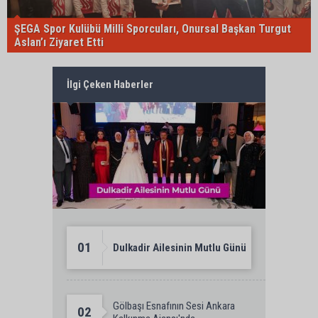
ŞEGA Spor Kulübü Milli Sporcuları, Onursal Başkan Turgut
Aslan’ı Ziyaret Etti
İlgi Çeken Haberler
01
Dulkadir Ailesinin Mutlu Günü
Gölbaşı Esnafının Sesi Ankara
02