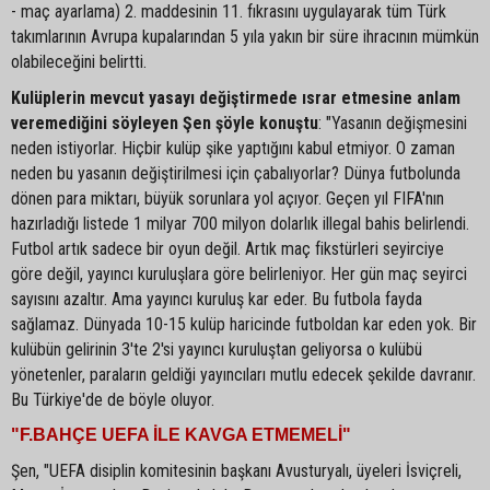
- maç ayarlama) 2. maddesinin 11. fıkrasını uygulayarak tüm Türk
takımlarının Avrupa kupalarından 5 yıla yakın bir süre ihracının mümkün
olabileceğini belirtti.
Kulüplerin mevcut yasayı değiştirmede ısrar etmesine anlam
veremediğini söyleyen Şen şöyle konuştu
: "Yasanın değişmesini
neden istiyorlar. Hiçbir kulüp şike yaptığını kabul etmiyor. O zaman
neden bu yasanın değiştirilmesi için çabalıyorlar? Dünya futbolunda
dönen para miktarı, büyük sorunlara yol açıyor. Geçen yıl FIFA'nın
hazırladığı listede 1 milyar 700 milyon dolarlık illegal bahis belirlendi.
Futbol artık sadece bir oyun değil. Artık maç fikstürleri seyirciye
göre değil, yayıncı kuruluşlara göre belirleniyor. Her gün maç seyirci
sayısını azaltır. Ama yayıncı kuruluş kar eder. Bu futbola fayda
sağlamaz. Dünyada 10-15 kulüp haricinde futboldan kar eden yok. Bir
kulübün gelirinin 3'te 2'si yayıncı kuruluştan geliyorsa o kulübü
yönetenler, paraların geldiği yayıncıları mutlu edecek şekilde davranır.
Bu Türkiye'de de böyle oluyor.
"F.BAHÇE UEFA İLE KAVGA ETMEMELİ"
Şen, "UEFA disiplin komitesinin başkanı Avusturyalı, üyeleri İsviçreli,