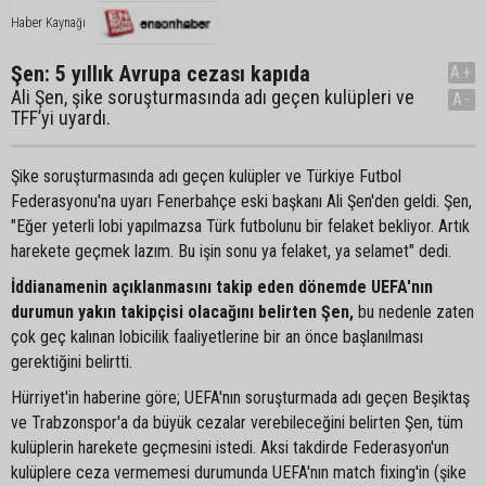
Haber Kaynağı
Şen: 5 yıllık Avrupa cezası kapıda
A+
Ali Şen, şike soruşturmasında adı geçen kulüpleri ve
A-
TFF’yi uyardı.
Şike soruşturmasında adı geçen kulüpler ve Türkiye Futbol
Federasyonu'na uyarı Fenerbahçe eski başkanı Ali Şen'den geldi. Şen,
"Eğer yeterli lobi yapılmazsa Türk futbolunu bir felaket bekliyor. Artık
harekete geçmek lazım. Bu işin sonu ya felaket, ya selamet" dedi.
İddianamenin açıklanmasını takip eden dönemde UEFA'nın
durumun yakın takipçisi olacağını belirten Şen,
bu nedenle zaten
çok geç kalınan lobicilik faaliyetlerine bir an önce başlanılması
gerektiğini belirtti.
Hürriyet'in haberine göre; UEFA'nın soruşturmada adı geçen Beşiktaş
ve Trabzonspor'a da büyük cezalar verebileceğini belirten Şen, tüm
kulüplerin harekete geçmesini istedi. Aksi takdirde Federasyon'un
kulüplere ceza vermemesi durumunda UEFA'nın match fixing'in (şike