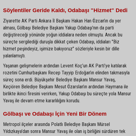
Söylentiler Geride Kaldı, Odabaşı "Hizmet" Dedi
Ziyarette AK Parti Ankara İl Başkanı Hakan Han Özcan’ın da yer
alması, Gölbaşı Belediye Başkanı Yakup Odabaşı’nın da parti
değiştireceği yönünde yoğun iddialara neden olmuştu. Ancak bu
süreçte sergilediği duruşla dikkat çeken Odabaşı, iddiaları "Biz
hizmet peşindeyiz, işimize bakıyoruz" sözleriyle kesin bir dille
yalanlamıştı.
Yaşanan gelişmelerin ardından Levent Koç’un AK Parti’ye katılarak
rozetini Cumhurbaşkanı Recep Tayyip Erdoğan’ın elinden takmasıyla
süreç sona erdi. Büyükşehir Belediye Başkanı Mansur Yavaş,
Keçiören Belediye Başkanı Mesut Özarslan’ın ardından Haymana ile
birlikte ikinci firesini verirken, Yakup Odabaşı bu süreçte yola Mansur
Yavaş ile devam etme kararlılığını korudu.
Gölbaşı ve Odabaşı İçin Yeni Bir Dönem
Metropol ilçeler arasında Polatlı Belediye Başkanı Mürsel
Yıldızkaya’dan sonra Mansur Yavaş ile olan iş birliğini sürdüren tek