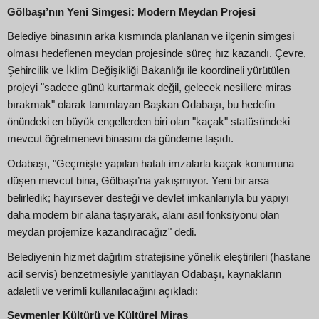
Gölbaşı’nın Yeni Simgesi: Modern Meydan Projesi
Belediye binasının arka kısmında planlanan ve ilçenin simgesi
olması hedeflenen meydan projesinde süreç hız kazandı. Çevre,
Şehircilik ve İklim Değişikliği Bakanlığı ile koordineli yürütülen
projeyi "sadece günü kurtarmak değil, gelecek nesillere miras
bırakmak" olarak tanımlayan Başkan Odabaşı, bu hedefin
önündeki en büyük engellerden biri olan "kaçak" statüsündeki
mevcut öğretmenevi binasını da gündeme taşıdı.
Odabaşı, "Geçmişte yapılan hatalı imzalarla kaçak konumuna
düşen mevcut bina, Gölbaşı’na yakışmıyor. Yeni bir arsa
belirledik; hayırsever desteği ve devlet imkanlarıyla bu yapıyı
daha modern bir alana taşıyarak, alanı asıl fonksiyonu olan
meydan projemize kazandıracağız" dedi.
Belediyenin hizmet dağıtım stratejisine yönelik eleştirileri (hastane
acil servis) benzetmesiyle yanıtlayan Odabaşı, kaynakların
adaletli ve verimli kullanılacağını açıkladı:
Seymenler Kültürü ve Kültürel Miras