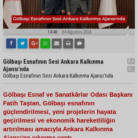
14:40
04 Ağustos 2026
Gölbaşı Esnafının Sesi Ankara Kalkınma
A+
Ajansı'nda
A-
Gölbaşı Esnafının Sesi Ankara Kalkınma Ajansı'nda
Gölbaşı Esnaf ve Sanatkârlar Odası Başkanı
Fatih Taştan, Gölbaşı esnafının
güçlendirilmesi, yeni projelerin hayata
geçirilmesi ve ekonomik hareketliliğin
artırılması amacıyla Ankara Kalkınma
Ajansı'na çıkarma yaptı.