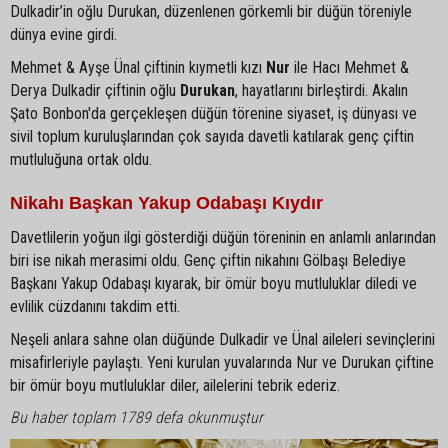
Dulkadir’in oğlu Durukan, düzenlenen görkemli bir düğün töreniyle
dünya evine girdi.
Mehmet & Ayşe Ünal çiftinin kıymetli kızı
Nur
ile Hacı Mehmet &
Derya Dulkadir çiftinin oğlu
Durukan
, hayatlarını birleştirdi. Akalın
Şato Bonbon'da gerçekleşen düğün törenine siyaset, iş dünyası ve
sivil toplum kuruluşlarından çok sayıda davetli katılarak genç çiftin
mutluluğuna ortak oldu.
Nikahı Başkan Yakup Odabaşı Kıydır
Davetlilerin yoğun ilgi gösterdiği düğün töreninin en anlamlı anlarından
biri ise nikah merasimi oldu. Genç çiftin nikahını Gölbaşı Belediye
Başkanı Yakup Odabaşı kıyarak, bir ömür boyu mutluluklar diledi ve
evlilik cüzdanını takdim etti.
Neşeli anlara sahne olan düğünde Dulkadir ve Ünal aileleri sevinçlerini
misafirleriyle paylaştı. Yeni kurulan yuvalarında Nur ve Durukan çiftine
bir ömür boyu mutluluklar diler, ailelerini tebrik ederiz.
Bu haber toplam 1789 defa okunmuştur