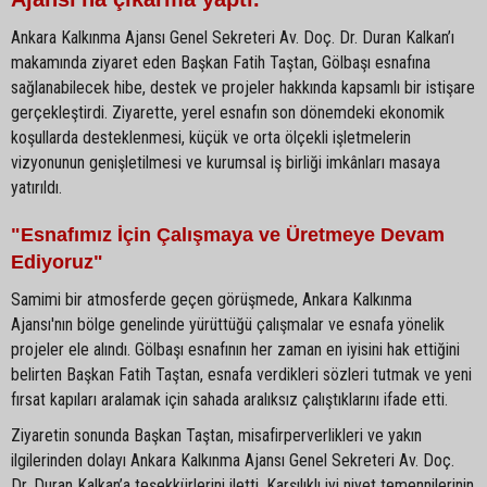
Ankara Kalkınma Ajansı Genel Sekreteri Av. Doç. Dr. Duran Kalkan’ı
makamında ziyaret eden Başkan Fatih Taştan, Gölbaşı esnafına
sağlanabilecek hibe, destek ve projeler hakkında kapsamlı bir istişare
gerçekleştirdi. Ziyarette, yerel esnafın son dönemdeki ekonomik
koşullarda desteklenmesi, küçük ve orta ölçekli işletmelerin
vizyonunun genişletilmesi ve kurumsal iş birliği imkânları masaya
yatırıldı.
"Esnafımız İçin Çalışmaya ve Üretmeye Devam
Ediyoruz"
Samimi bir atmosferde geçen görüşmede, Ankara Kalkınma
Ajansı'nın bölge genelinde yürüttüğü çalışmalar ve esnafa yönelik
projeler ele alındı. Gölbaşı esnafının her zaman en iyisini hak ettiğini
belirten Başkan Fatih Taştan, esnafa verdikleri sözleri tutmak ve yeni
fırsat kapıları aralamak için sahada aralıksız çalıştıklarını ifade etti.
Ziyaretin sonunda Başkan Taştan, misafirperverlikleri ve yakın
ilgilerinden dolayı Ankara Kalkınma Ajansı Genel Sekreteri Av. Doç.
Dr. Duran Kalkan’a teşekkürlerini iletti. Karşılıklı iyi niyet temennilerinin