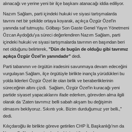
alınacağı ve yerine yeni bir ilçe başkanı atanacağı iddia ediliyor.
Nazım Sağlam, parti içindeki hukuki ve siyasi tartışmalarda
tavrını net bir şekilde ortaya koyarak, açıkça Özgür Özel’in
yanında saf tutmuştu. Gölbaşı Son Gaste Genel Yayın Yönetmeni
Özcan Aydoğdu’ya süreci değerlendiren Nazım Sağlam, parti
içindeki hukuki ve siyasi tartışmalarda tavrının en başından beri
net olduğunu belirterek,
"Dün de bugün de olduğu gibi tavrımız
açıkça Özgür Özel’in yanındadır"
dedi.
Parti tabanının ve örgütün iradesini savunmaya devam edeceğini
vurgulayan Sağlam, ilçe örgütüyle birlikte inançla yürüdükleri bu
yolda liderleri Özgür Özel ile olan birlik ve beraberliklerinin
süreceğinin altını çizdi. Sağlam, Özgür Özel’in kuracağı yeni
partide siyaset yapacaklarını ifade ederken, görevden alma ilgili
olarak da ‘Zaten tavrımız belli sabah akşam bu değişimin
olmasını bekliyoruz. Sıkıntı yok. Bizim durduğumuz yer belli.,”
dedi.
Kılıçdaroğlu ile birlikte göreve getirilen CHP İL Başkanlığı’nın da