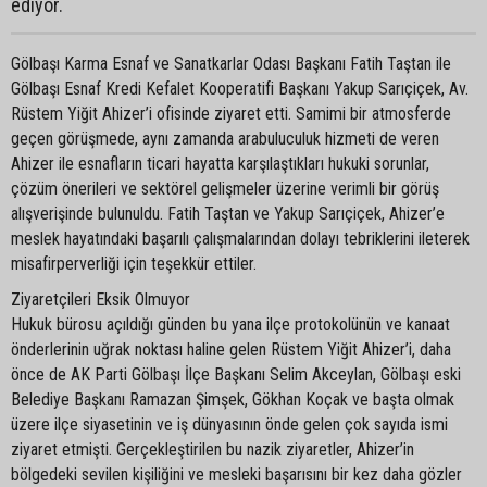
ediyor.
Gölbaşı Karma Esnaf ve Sanatkarlar Odası Başkanı Fatih Taştan ile
Gölbaşı Esnaf Kredi Kefalet Kooperatifi Başkanı Yakup Sarıçiçek, Av.
Rüstem Yiğit Ahizer’i ofisinde ziyaret etti. Samimi bir atmosferde
geçen görüşmede, aynı zamanda arabuluculuk hizmeti de veren
Ahizer ile esnafların ticari hayatta karşılaştıkları hukuki sorunlar,
çözüm önerileri ve sektörel gelişmeler üzerine verimli bir görüş
alışverişinde bulunuldu. Fatih Taştan ve Yakup Sarıçiçek, Ahizer’e
meslek hayatındaki başarılı çalışmalarından dolayı tebriklerini ileterek
misafirperverliği için teşekkür ettiler.
Ziyaretçileri Eksik Olmuyor
Hukuk bürosu açıldığı günden bu yana ilçe protokolünün ve kanaat
önderlerinin uğrak noktası haline gelen Rüstem Yiğit Ahizer’i, daha
önce de AK Parti Gölbaşı İlçe Başkanı Selim Akceylan, Gölbaşı eski
Belediye Başkanı Ramazan Şimşek, Gökhan Koçak ve başta olmak
üzere ilçe siyasetinin ve iş dünyasının önde gelen çok sayıda ismi
ziyaret etmişti. Gerçekleştirilen bu nazik ziyaretler, Ahizer’in
bölgedeki sevilen kişiliğini ve mesleki başarısını bir kez daha gözler