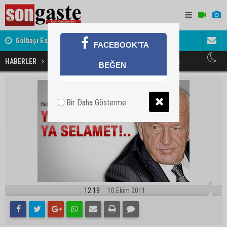
Gölbaşı Esnafının Sesi Ankara Kalkınma Ajansı'nda
Avukat ve 
FACEBOOK'TA
akını
Şen: 5 yıllık Avrupa cezası kapıda
HABERLER
SPOR
BEĞEN
Bir Daha Gösterme
12:19
10 Ekim 2011