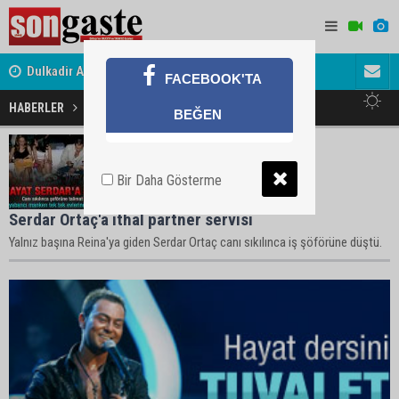
Dulkadir Ailesinin Mutlu Günü
Gölbaşı Es
FACEBOOK'TA
HABERLER
Serdar Ortaç Haberleri
BEĞEN
Bir Daha Gösterme
Serdar Ortaç'a ithal partner servisi
Yalnız başına Reina'ya giden Serdar Ortaç canı sıkılınca iş şöförüne düştü.