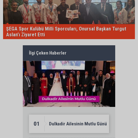
ŞEGA Spor Kulübü Milli Sporcuları, Onursal Başkan Turgut
Aslan’ı Ziyaret Etti
İlgi Çeken Haberler
01
Dulkadir Ailesinin Mutlu Günü