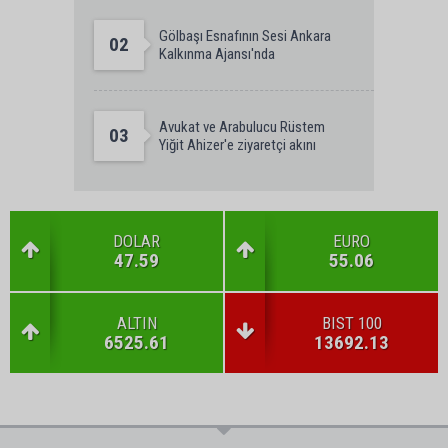
Gölbaşı Esnafının Sesi Ankara
02
Kalkınma Ajansı'nda
Avukat ve Arabulucu Rüstem
03
Yiğit Ahizer'e ziyaretçi akını
DOLAR
EURO
47.59
55.06
ALTIN
BIST 100
6525.61
13692.13