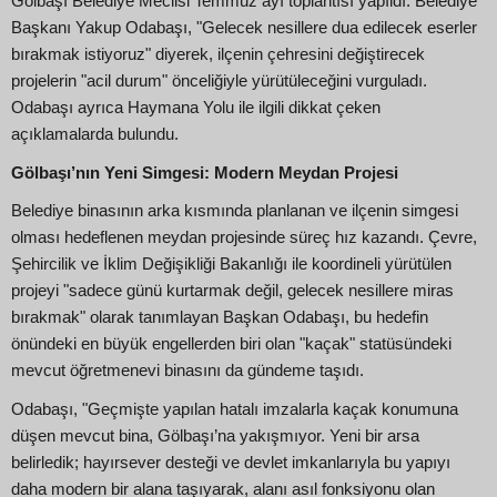
Gölbaşı Belediye Meclisi Temmuz ayı toplantısı yapıldı. Belediye
Başkanı Yakup Odabaşı, "Gelecek nesillere dua edilecek eserler
bırakmak istiyoruz" diyerek, ilçenin çehresini değiştirecek
projelerin "acil durum" önceliğiyle yürütüleceğini vurguladı.
Odabaşı ayrıca Haymana Yolu ile ilgili dikkat çeken
açıklamalarda bulundu.
Gölbaşı’nın Yeni Simgesi: Modern Meydan Projesi
Belediye binasının arka kısmında planlanan ve ilçenin simgesi
olması hedeflenen meydan projesinde süreç hız kazandı. Çevre,
Şehircilik ve İklim Değişikliği Bakanlığı ile koordineli yürütülen
projeyi "sadece günü kurtarmak değil, gelecek nesillere miras
bırakmak" olarak tanımlayan Başkan Odabaşı, bu hedefin
önündeki en büyük engellerden biri olan "kaçak" statüsündeki
mevcut öğretmenevi binasını da gündeme taşıdı.
Odabaşı, "Geçmişte yapılan hatalı imzalarla kaçak konumuna
düşen mevcut bina, Gölbaşı’na yakışmıyor. Yeni bir arsa
belirledik; hayırsever desteği ve devlet imkanlarıyla bu yapıyı
daha modern bir alana taşıyarak, alanı asıl fonksiyonu olan