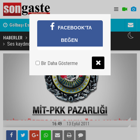
Gölbaşı Esnafının Sesi Ankara Kalkınma Ajansı'nda
Avukat ve 
FACEBOOK'TA
akını
HABERLER
GÜNDEM
BEĞEN
Ses kaydında MİT Müsteşarı Sayın Öcalan diyor
Bir Daha Gösterme
16:49
13 Eylül 2011