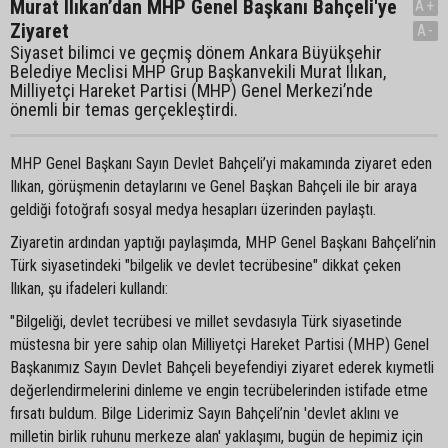
Murat Ilıkan’dan MHP Genel Başkanı Bahçeli'ye
A+
Ziyaret
A-
Siyaset bilimci ve geçmiş dönem Ankara Büyükşehir
Belediye Meclisi MHP Grup Başkanvekili Murat Ilıkan,
Milliyetçi Hareket Partisi (MHP) Genel Merkezi’nde
önemli bir temas gerçekleştirdi.
MHP Genel Başkanı Sayın Devlet Bahçeli’yi makamında ziyaret eden
Ilıkan, görüşmenin detaylarını ve Genel Başkan Bahçeli ile bir araya
geldiği fotoğrafı sosyal medya hesapları üzerinden paylaştı.
Ziyaretin ardından yaptığı paylaşımda, MHP Genel Başkanı Bahçeli’nin
Türk siyasetindeki "bilgelik ve devlet tecrübesine" dikkat çeken
Ilıkan, şu ifadeleri kullandı:
"Bilgeliği, devlet tecrübesi ve millet sevdasıyla Türk siyasetinde
müstesna bir yere sahip olan Milliyetçi Hareket Partisi (MHP) Genel
Başkanımız Sayın Devlet Bahçeli beyefendiyi ziyaret ederek kıymetli
değerlendirmelerini dinleme ve engin tecrübelerinden istifade etme
fırsatı buldum. Bilge Liderimiz Sayın Bahçeli’nin 'devlet aklını ve
milletin birlik ruhunu merkeze alan' yaklaşımı, bugün de hepimiz için