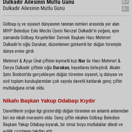
Dulkadir Ailesinin Mutlu Günü
A+
Dulkadir Ailesinin Mutlu Günü
A-
Gölbaşı iş ve siyaset dünyasının tanınan isimleri arasında yer alan
MHP Belediye Eski Meclis Üyesi Nevzat Dulkadir’in yeğeni, aynı
zamanda Gölbaşı Kırşehirliler Dernek Başkanı Hacı Mehmet
Dulkadir’in oğlu Durukan, düzenlenen görkemli bir düğün töreniyle
dünya evine girdi.
Mehmet & Ayşe Ünal çiftinin kıymetli kızı
Nur
ile Hacı Mehmet &
Derya Dulkadir çiftinin oğlu
Durukan
, hayatlarını birleştirdi. Akalın
Şato Bonbon'da gerçekleşen düğün törenine siyaset, iş dünyası ve
sivil toplum kuruluşlarından çok sayıda davetli katılarak genç çiftin
mutluluğuna ortak oldu.
Nikahı Başkan Yakup Odabaşı Kıydır
Davetlilerin yoğun ilgi gösterdiği düğün töreninin en anlamlı anlarından
biri ise nikah merasimi oldu. Genç çiftin nikahını Gölbaşı Belediye
Başkanı Yakup Odabaşı kıyarak, bir ömür boyu mutluluklar diledi ve
evlilik cüzdanını takdim etti.