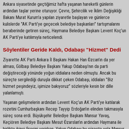
Ankara siyasetinde geçtiğimiz hafta yaşanan hareketli günlerin
ardından taşlar yerine oturuyor. Çevre, Şehircilik ve İklim Değişikliği
Bakanı Murat Kurum’a yapılan ziyaretle başlayan ve günlerce
kulislerde "AK Parti’ye geçecek belediye başkanları" tartışmalarını
beraberinde getiren süreç, Haymana Belediye Başkanı Levent Koç’un
AK Parti’ye katılımıyla neticelendi.
Söylentiler Geride Kaldı, Odabaşı "Hizmet" Dedi
Ziyarette AK Parti Ankara İl Başkanı Hakan Han Özcan’ın da yer
alması, Gölbaşı Belediye Başkanı Yakup Odabaşı’nın da parti
değiştireceği yönünde yoğun iddialara neden olmuştu. Ancak bu
süreçte sergilediği duruşla dikkat çeken Odabaşı, iddiaları "Biz
hizmet peşindeyiz, işimize bakıyoruz" sözleriyle kesin bir dille
yalanlamıştı.
Yaşanan gelişmelerin ardından Levent Koç’un AK Parti’ye katılarak
rozetini Cumhurbaşkanı Recep Tayyip Erdoğan’ın elinden takmasıyla
süreç sona erdi. Büyükşehir Belediye Başkanı Mansur Yavaş,
Keçiören Belediye Başkanı Mesut Özarslan’ın ardından Haymana ile
birlikte ikinci firesini verirken, Yakup Odabaşı bu süreçte yola Mansur