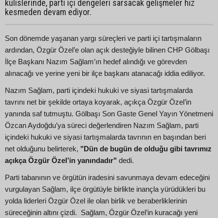
kulislerinde, parti içi dengeleri sarsacak gelişmeler hız
kesmeden devam ediyor.
Son dönemde yaşanan yargı süreçleri ve parti içi tartışmaların
ardından, Özgür Özel’e olan açık desteğiyle bilinen CHP Gölbaşı
İlçe Başkanı Nazım Sağlam’ın hedef alındığı ve görevden
alınacağı ve yerine yeni bir ilçe başkanı atanacağı iddia ediliyor.
Nazım Sağlam, parti içindeki hukuki ve siyasi tartışmalarda
tavrını net bir şekilde ortaya koyarak, açıkça Özgür Özel’in
yanında saf tutmuştu. Gölbaşı Son Gaste Genel Yayın Yönetmeni
Özcan Aydoğdu’ya süreci değerlendiren Nazım Sağlam, parti
içindeki hukuki ve siyasi tartışmalarda tavrının en başından beri
net olduğunu belirterek,
"Dün de bugün de olduğu gibi tavrımız
açıkça Özgür Özel’in yanındadır"
dedi.
Parti tabanının ve örgütün iradesini savunmaya devam edeceğini
vurgulayan Sağlam, ilçe örgütüyle birlikte inançla yürüdükleri bu
yolda liderleri Özgür Özel ile olan birlik ve beraberliklerinin
süreceğinin altını çizdi. Sağlam, Özgür Özel’in kuracağı yeni