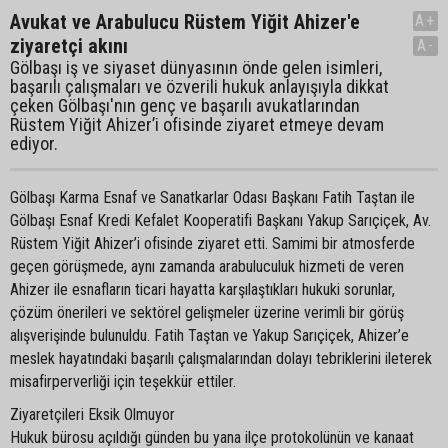
Avukat ve Arabulucu Rüstem Yiğit Ahizer'e
A+
ziyaretçi akını
A-
Gölbaşı iş ve siyaset dünyasının önde gelen isimleri,
başarılı çalışmaları ve özverili hukuk anlayışıyla dikkat
çeken Gölbaşı'nın genç ve başarılı avukatlarından
Rüstem Yiğit Ahizer’i ofisinde ziyaret etmeye devam
ediyor.
Gölbaşı Karma Esnaf ve Sanatkarlar Odası Başkanı Fatih Taştan ile
Gölbaşı Esnaf Kredi Kefalet Kooperatifi Başkanı Yakup Sarıçiçek, Av.
Rüstem Yiğit Ahizer’i ofisinde ziyaret etti. Samimi bir atmosferde
geçen görüşmede, aynı zamanda arabuluculuk hizmeti de veren
Ahizer ile esnafların ticari hayatta karşılaştıkları hukuki sorunlar,
çözüm önerileri ve sektörel gelişmeler üzerine verimli bir görüş
alışverişinde bulunuldu. Fatih Taştan ve Yakup Sarıçiçek, Ahizer’e
meslek hayatındaki başarılı çalışmalarından dolayı tebriklerini ileterek
misafirperverliği için teşekkür ettiler.
Ziyaretçileri Eksik Olmuyor
Hukuk bürosu açıldığı günden bu yana ilçe protokolünün ve kanaat