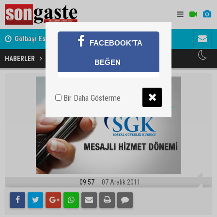
Gölbaşı Esnafının Sesi Ankara Kalkınma Ajansı'nda
Avukat ve 
FACEBOOK'TA
akını
SGK'dan mesaj hizmeti
HABERLER
GÜNDEM
BEĞEN
Bir Daha Gösterme
09:57
07 Aralık 2011