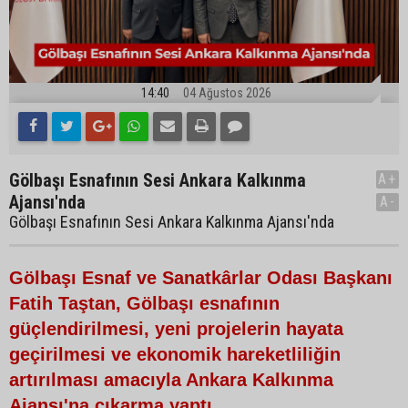
14:40
04 Ağustos 2026
Gölbaşı Esnafının Sesi Ankara Kalkınma
A+
Ajansı'nda
A-
Gölbaşı Esnafının Sesi Ankara Kalkınma Ajansı'nda
Gölbaşı Esnaf ve Sanatkârlar Odası Başkanı
Fatih Taştan, Gölbaşı esnafının
güçlendirilmesi, yeni projelerin hayata
geçirilmesi ve ekonomik hareketliliğin
artırılması amacıyla Ankara Kalkınma
Ajansı'na çıkarma yaptı.