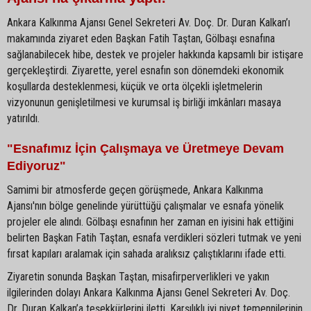
Ankara Kalkınma Ajansı Genel Sekreteri Av. Doç. Dr. Duran Kalkan’ı
makamında ziyaret eden Başkan Fatih Taştan, Gölbaşı esnafına
sağlanabilecek hibe, destek ve projeler hakkında kapsamlı bir istişare
gerçekleştirdi. Ziyarette, yerel esnafın son dönemdeki ekonomik
koşullarda desteklenmesi, küçük ve orta ölçekli işletmelerin
vizyonunun genişletilmesi ve kurumsal iş birliği imkânları masaya
yatırıldı.
"Esnafımız İçin Çalışmaya ve Üretmeye Devam
Ediyoruz"
Samimi bir atmosferde geçen görüşmede, Ankara Kalkınma
Ajansı'nın bölge genelinde yürüttüğü çalışmalar ve esnafa yönelik
projeler ele alındı. Gölbaşı esnafının her zaman en iyisini hak ettiğini
belirten Başkan Fatih Taştan, esnafa verdikleri sözleri tutmak ve yeni
fırsat kapıları aralamak için sahada aralıksız çalıştıklarını ifade etti.
Ziyaretin sonunda Başkan Taştan, misafirperverlikleri ve yakın
ilgilerinden dolayı Ankara Kalkınma Ajansı Genel Sekreteri Av. Doç.
Dr. Duran Kalkan’a teşekkürlerini iletti. Karşılıklı iyi niyet temennilerinin