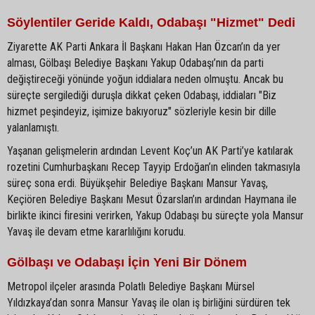
Söylentiler Geride Kaldı, Odabaşı "Hizmet" Dedi
Ziyarette AK Parti Ankara İl Başkanı Hakan Han Özcan’ın da yer
alması, Gölbaşı Belediye Başkanı Yakup Odabaşı’nın da parti
değiştireceği yönünde yoğun iddialara neden olmuştu. Ancak bu
süreçte sergilediği duruşla dikkat çeken Odabaşı, iddiaları "Biz
hizmet peşindeyiz, işimize bakıyoruz" sözleriyle kesin bir dille
yalanlamıştı.
Yaşanan gelişmelerin ardından Levent Koç’un AK Parti’ye katılarak
rozetini Cumhurbaşkanı Recep Tayyip Erdoğan’ın elinden takmasıyla
süreç sona erdi. Büyükşehir Belediye Başkanı Mansur Yavaş,
Keçiören Belediye Başkanı Mesut Özarslan’ın ardından Haymana ile
birlikte ikinci firesini verirken, Yakup Odabaşı bu süreçte yola Mansur
Yavaş ile devam etme kararlılığını korudu.
Gölbaşı ve Odabaşı İçin Yeni Bir Dönem
Metropol ilçeler arasında Polatlı Belediye Başkanı Mürsel
Yıldızkaya’dan sonra Mansur Yavaş ile olan iş birliğini sürdüren tek