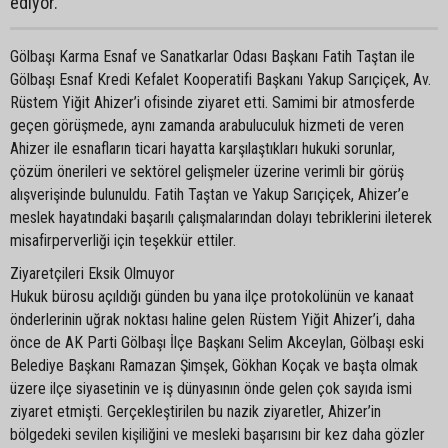
ediyor.
Gölbaşı Karma Esnaf ve Sanatkarlar Odası Başkanı Fatih Taştan ile
Gölbaşı Esnaf Kredi Kefalet Kooperatifi Başkanı Yakup Sarıçiçek, Av.
Rüstem Yiğit Ahizer’i ofisinde ziyaret etti. Samimi bir atmosferde
geçen görüşmede, aynı zamanda arabuluculuk hizmeti de veren
Ahizer ile esnafların ticari hayatta karşılaştıkları hukuki sorunlar,
çözüm önerileri ve sektörel gelişmeler üzerine verimli bir görüş
alışverişinde bulunuldu. Fatih Taştan ve Yakup Sarıçiçek, Ahizer’e
meslek hayatındaki başarılı çalışmalarından dolayı tebriklerini ileterek
misafirperverliği için teşekkür ettiler.
Ziyaretçileri Eksik Olmuyor
Hukuk bürosu açıldığı günden bu yana ilçe protokolünün ve kanaat
önderlerinin uğrak noktası haline gelen Rüstem Yiğit Ahizer’i, daha
önce de AK Parti Gölbaşı İlçe Başkanı Selim Akceylan, Gölbaşı eski
Belediye Başkanı Ramazan Şimşek, Gökhan Koçak ve başta olmak
üzere ilçe siyasetinin ve iş dünyasının önde gelen çok sayıda ismi
ziyaret etmişti. Gerçekleştirilen bu nazik ziyaretler, Ahizer’in
bölgedeki sevilen kişiliğini ve mesleki başarısını bir kez daha gözler