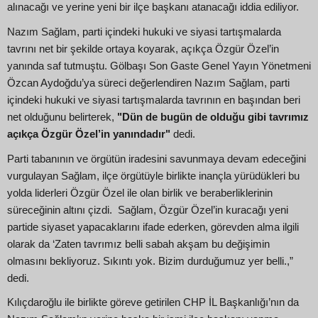
alınacağı ve yerine yeni bir ilçe başkanı atanacağı iddia ediliyor.
Nazım Sağlam, parti içindeki hukuki ve siyasi tartışmalarda
tavrını net bir şekilde ortaya koyarak, açıkça Özgür Özel’in
yanında saf tutmuştu. Gölbaşı Son Gaste Genel Yayın Yönetmeni
Özcan Aydoğdu’ya süreci değerlendiren Nazım Sağlam, parti
içindeki hukuki ve siyasi tartışmalarda tavrının en başından beri
net olduğunu belirterek,
"Dün de bugün de olduğu gibi tavrımız
açıkça Özgür Özel’in yanındadır"
dedi.
Parti tabanının ve örgütün iradesini savunmaya devam edeceğini
vurgulayan Sağlam, ilçe örgütüyle birlikte inançla yürüdükleri bu
yolda liderleri Özgür Özel ile olan birlik ve beraberliklerinin
süreceğinin altını çizdi. Sağlam, Özgür Özel’in kuracağı yeni
partide siyaset yapacaklarını ifade ederken, görevden alma ilgili
olarak da ‘Zaten tavrımız belli sabah akşam bu değişimin
olmasını bekliyoruz. Sıkıntı yok. Bizim durduğumuz yer belli.,”
dedi.
Kılıçdaroğlu ile birlikte göreve getirilen CHP İL Başkanlığı’nın da