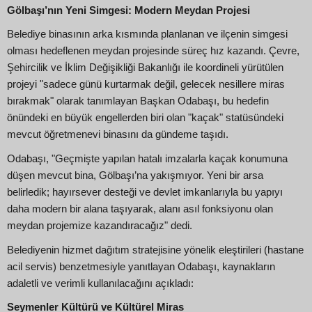
Gölbaşı’nın Yeni Simgesi: Modern Meydan Projesi
Belediye binasının arka kısmında planlanan ve ilçenin simgesi
olması hedeflenen meydan projesinde süreç hız kazandı. Çevre,
Şehircilik ve İklim Değişikliği Bakanlığı ile koordineli yürütülen
projeyi "sadece günü kurtarmak değil, gelecek nesillere miras
bırakmak" olarak tanımlayan Başkan Odabaşı, bu hedefin
önündeki en büyük engellerden biri olan "kaçak" statüsündeki
mevcut öğretmenevi binasını da gündeme taşıdı.
Odabaşı, "Geçmişte yapılan hatalı imzalarla kaçak konumuna
düşen mevcut bina, Gölbaşı’na yakışmıyor. Yeni bir arsa
belirledik; hayırsever desteği ve devlet imkanlarıyla bu yapıyı
daha modern bir alana taşıyarak, alanı asıl fonksiyonu olan
meydan projemize kazandıracağız" dedi.
Belediyenin hizmet dağıtım stratejisine yönelik eleştirileri (hastane
acil servis) benzetmesiyle yanıtlayan Odabaşı, kaynakların
adaletli ve verimli kullanılacağını açıkladı:
Seymenler Kültürü ve Kültürel Miras