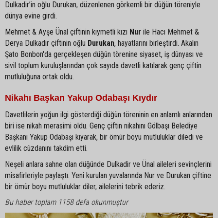
Dulkadir’in oğlu Durukan, düzenlenen görkemli bir düğün töreniyle
dünya evine girdi.
Mehmet & Ayşe Ünal çiftinin kıymetli kızı
Nur
ile Hacı Mehmet &
Derya Dulkadir çiftinin oğlu
Durukan
, hayatlarını birleştirdi. Akalın
Şato Bonbon'da gerçekleşen düğün törenine siyaset, iş dünyası ve
sivil toplum kuruluşlarından çok sayıda davetli katılarak genç çiftin
mutluluğuna ortak oldu.
Nikahı Başkan Yakup Odabaşı Kıydır
Davetlilerin yoğun ilgi gösterdiği düğün töreninin en anlamlı anlarından
biri ise nikah merasimi oldu. Genç çiftin nikahını Gölbaşı Belediye
Başkanı Yakup Odabaşı kıyarak, bir ömür boyu mutluluklar diledi ve
evlilik cüzdanını takdim etti.
Neşeli anlara sahne olan düğünde Dulkadir ve Ünal aileleri sevinçlerini
misafirleriyle paylaştı. Yeni kurulan yuvalarında Nur ve Durukan çiftine
bir ömür boyu mutluluklar diler, ailelerini tebrik ederiz.
Bu haber toplam 1158 defa okunmuştur