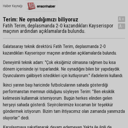
Haber Kaynağı
Terim: Ne oynadığımızı biliyoruz
A+
Fatih Terim, deplasmanda 2-0 kazandıkları Kayserispor
A-
maçının ardından açıklamalarda bulundu.
Galatasaray teknik direktörü Fatih Terim, deplasmanda 2-0
kazandıkları Kayserispor maçının ardından açıklamalarda bulundu.
Deneyimli teknik adam: "Çok eksiğimiz olmasına rağmen bu kısa
dönem içerisinde iyi toparlandık. Ne oynadığını bilen bir yapıdaydık.
Oyuncularımı galibiyeti istedikleri için kutluyorum." ifadelerini kullandı.
İkinci yarının başı haricinde futbolcularının sahada gösterdiği
performanstan memnun olduğunu söyleyen Terim: "Ben eksiklik
kelimesini kullanmak istemiyorum. Bugün herkes elinden gelen
herşeyi sahada gösterdi. Seyircilerimize kocaman bir teşekkür
göndermek istiyorum. Bizim tam ihtiyacımız olan zamanda yanımızda
oluyorlar." dedi.
Karşılaşmaya sakatlanarak devam edemeyen Yekta ile ilgili de