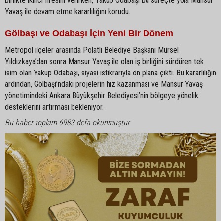
birlikte ikinci firesini verirken, Yakup Odabaşı bu süreçte yola Mansur
Yavaş ile devam etme kararlılığını korudu.
Gölbaşı ve Odabaşı İçin Yeni Bir Dönem
Metropol ilçeler arasında Polatlı Belediye Başkanı Mürsel
Yıldızkaya’dan sonra Mansur Yavaş ile olan iş birliğini sürdüren tek
isim olan Yakup Odabaşı, siyasi istikrarıyla ön plana çıktı. Bu kararlılığın
ardından, Gölbaşı’ndaki projelerin hız kazanması ve Mansur Yavaş
yönetimindeki Ankara Büyükşehir Belediyesi’nin bölgeye yönelik
desteklerini artırması bekleniyor.
Bu haber toplam 6983 defa okunmuştur