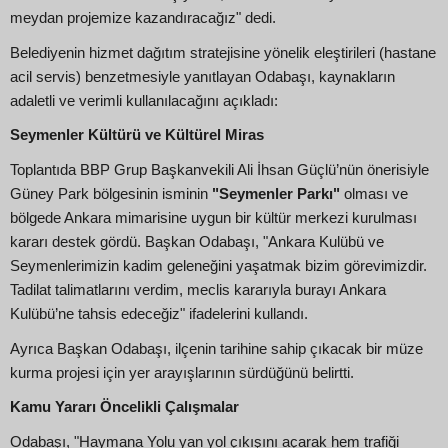
meydan projemize kazandıracağız" dedi.
Belediyenin hizmet dağıtım stratejisine yönelik eleştirileri (hastane
acil servis) benzetmesiyle yanıtlayan Odabaşı, kaynakların
adaletli ve verimli kullanılacağını açıkladı:
Seymenler Kültürü ve Kültürel Miras
Toplantıda BBP Grup Başkanvekili Ali İhsan Güçlü’nün önerisiyle
Güney Park bölgesinin isminin
"Seymenler Parkı"
olması ve
bölgede Ankara mimarisine uygun bir kültür merkezi kurulması
kararı destek gördü. Başkan Odabaşı, "Ankara Kulübü ve
Seymenlerimizin kadim geleneğini yaşatmak bizim görevimizdir.
Tadilat talimatlarını verdim, meclis kararıyla burayı Ankara
Kulübü’ne tahsis edeceğiz" ifadelerini kullandı.
Ayrıca Başkan Odabaşı, ilçenin tarihine sahip çıkacak bir müze
kurma projesi için yer arayışlarının sürdüğünü belirtti.
Kamu Yararı Öncelikli Çalışmalar
Odabaşı, "Haymana Yolu yan yol çıkışını açarak hem trafiği