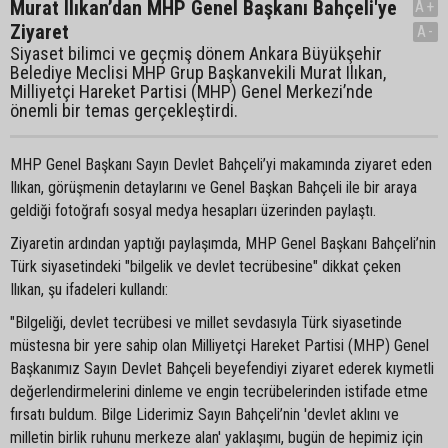
Murat Ilıkan’dan MHP Genel Başkanı Bahçeli'ye
A+
Ziyaret
A-
Siyaset bilimci ve geçmiş dönem Ankara Büyükşehir
Belediye Meclisi MHP Grup Başkanvekili Murat Ilıkan,
Milliyetçi Hareket Partisi (MHP) Genel Merkezi’nde
önemli bir temas gerçekleştirdi.
MHP Genel Başkanı Sayın Devlet Bahçeli’yi makamında ziyaret eden
Ilıkan, görüşmenin detaylarını ve Genel Başkan Bahçeli ile bir araya
geldiği fotoğrafı sosyal medya hesapları üzerinden paylaştı.
Ziyaretin ardından yaptığı paylaşımda, MHP Genel Başkanı Bahçeli’nin
Türk siyasetindeki "bilgelik ve devlet tecrübesine" dikkat çeken
Ilıkan, şu ifadeleri kullandı:
"Bilgeliği, devlet tecrübesi ve millet sevdasıyla Türk siyasetinde
müstesna bir yere sahip olan Milliyetçi Hareket Partisi (MHP) Genel
Başkanımız Sayın Devlet Bahçeli beyefendiyi ziyaret ederek kıymetli
değerlendirmelerini dinleme ve engin tecrübelerinden istifade etme
fırsatı buldum. Bilge Liderimiz Sayın Bahçeli’nin 'devlet aklını ve
milletin birlik ruhunu merkeze alan' yaklaşımı, bugün de hepimiz için