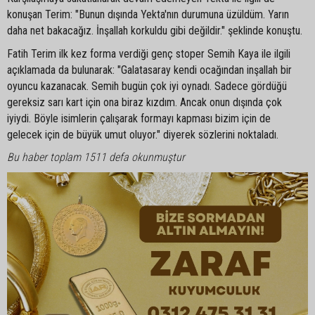
konuşan Terim: "Bunun dışında Yekta'nın durumuna üzüldüm. Yarın
daha net bakacağız. İnşallah korkuldu gibi değildir." şeklinde konuştu.
Fatih Terim ilk kez forma verdiği genç stoper Semih Kaya ile ilgili
açıklamada da bulunarak: "Galatasaray kendi ocağından inşallah bir
oyuncu kazanacak. Semih bugün çok iyi oynadı. Sadece gördüğü
gereksiz sarı kart için ona biraz kızdım. Ancak onun dışında çok
iyiydi. Böyle isimlerin çalışarak formayı kapması bizim için de
gelecek için de büyük umut oluyor." diyerek sözlerini noktaladı.
Bu haber toplam 1511 defa okunmuştur