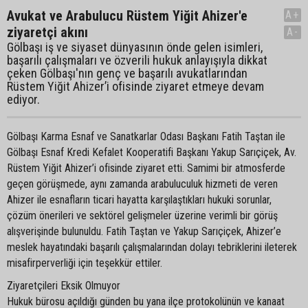
Avukat ve Arabulucu Rüstem Yiğit Ahizer'e
A+
ziyaretçi akını
A-
Gölbaşı iş ve siyaset dünyasının önde gelen isimleri,
başarılı çalışmaları ve özverili hukuk anlayışıyla dikkat
çeken Gölbaşı'nın genç ve başarılı avukatlarından
Rüstem Yiğit Ahizer’i ofisinde ziyaret etmeye devam
ediyor.
Gölbaşı Karma Esnaf ve Sanatkarlar Odası Başkanı Fatih Taştan ile
Gölbaşı Esnaf Kredi Kefalet Kooperatifi Başkanı Yakup Sarıçiçek, Av.
Rüstem Yiğit Ahizer’i ofisinde ziyaret etti. Samimi bir atmosferde
geçen görüşmede, aynı zamanda arabuluculuk hizmeti de veren
Ahizer ile esnafların ticari hayatta karşılaştıkları hukuki sorunlar,
çözüm önerileri ve sektörel gelişmeler üzerine verimli bir görüş
alışverişinde bulunuldu. Fatih Taştan ve Yakup Sarıçiçek, Ahizer’e
meslek hayatındaki başarılı çalışmalarından dolayı tebriklerini ileterek
misafirperverliği için teşekkür ettiler.
Ziyaretçileri Eksik Olmuyor
Hukuk bürosu açıldığı günden bu yana ilçe protokolünün ve kanaat