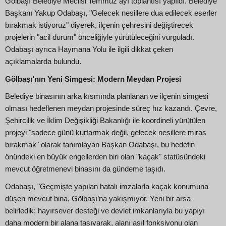
Gölbaşı Belediye Meclisi Temmuz ayı toplantısı yapıldı. Belediye
Başkanı Yakup Odabaşı, "Gelecek nesillere dua edilecek eserler
bırakmak istiyoruz" diyerek, ilçenin çehresini değiştirecek
projelerin "acil durum" önceliğiyle yürütüleceğini vurguladı.
Odabaşı ayrıca Haymana Yolu ile ilgili dikkat çeken
açıklamalarda bulundu.
Gölbaşı’nın Yeni Simgesi: Modern Meydan Projesi
Belediye binasının arka kısmında planlanan ve ilçenin simgesi
olması hedeflenen meydan projesinde süreç hız kazandı. Çevre,
Şehircilik ve İklim Değişikliği Bakanlığı ile koordineli yürütülen
projeyi "sadece günü kurtarmak değil, gelecek nesillere miras
bırakmak" olarak tanımlayan Başkan Odabaşı, bu hedefin
önündeki en büyük engellerden biri olan "kaçak" statüsündeki
mevcut öğretmenevi binasını da gündeme taşıdı.
Odabaşı, "Geçmişte yapılan hatalı imzalarla kaçak konumuna
düşen mevcut bina, Gölbaşı’na yakışmıyor. Yeni bir arsa
belirledik; hayırsever desteği ve devlet imkanlarıyla bu yapıyı
daha modern bir alana taşıyarak, alanı asıl fonksiyonu olan