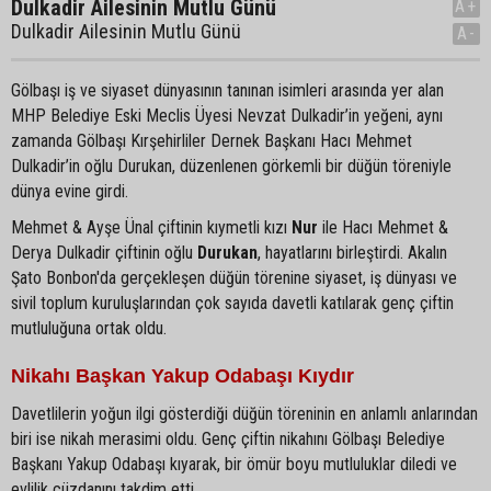
Dulkadir Ailesinin Mutlu Günü
A+
Dulkadir Ailesinin Mutlu Günü
A-
Gölbaşı iş ve siyaset dünyasının tanınan isimleri arasında yer alan
MHP Belediye Eski Meclis Üyesi Nevzat Dulkadir’in yeğeni, aynı
zamanda Gölbaşı Kırşehirliler Dernek Başkanı Hacı Mehmet
Dulkadir’in oğlu Durukan, düzenlenen görkemli bir düğün töreniyle
dünya evine girdi.
Mehmet & Ayşe Ünal çiftinin kıymetli kızı
Nur
ile Hacı Mehmet &
Derya Dulkadir çiftinin oğlu
Durukan
, hayatlarını birleştirdi. Akalın
Şato Bonbon'da gerçekleşen düğün törenine siyaset, iş dünyası ve
sivil toplum kuruluşlarından çok sayıda davetli katılarak genç çiftin
mutluluğuna ortak oldu.
Nikahı Başkan Yakup Odabaşı Kıydır
Davetlilerin yoğun ilgi gösterdiği düğün töreninin en anlamlı anlarından
biri ise nikah merasimi oldu. Genç çiftin nikahını Gölbaşı Belediye
Başkanı Yakup Odabaşı kıyarak, bir ömür boyu mutluluklar diledi ve
evlilik cüzdanını takdim etti.