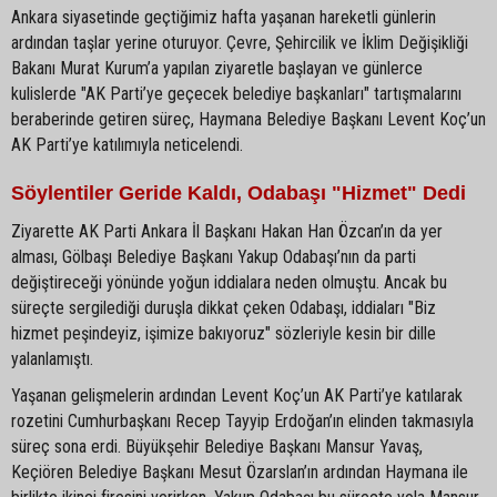
Ankara siyasetinde geçtiğimiz hafta yaşanan hareketli günlerin
ardından taşlar yerine oturuyor. Çevre, Şehircilik ve İklim Değişikliği
Bakanı Murat Kurum’a yapılan ziyaretle başlayan ve günlerce
kulislerde "AK Parti’ye geçecek belediye başkanları" tartışmalarını
beraberinde getiren süreç, Haymana Belediye Başkanı Levent Koç’un
AK Parti’ye katılımıyla neticelendi.
Söylentiler Geride Kaldı, Odabaşı "Hizmet" Dedi
Ziyarette AK Parti Ankara İl Başkanı Hakan Han Özcan’ın da yer
alması, Gölbaşı Belediye Başkanı Yakup Odabaşı’nın da parti
değiştireceği yönünde yoğun iddialara neden olmuştu. Ancak bu
süreçte sergilediği duruşla dikkat çeken Odabaşı, iddiaları "Biz
hizmet peşindeyiz, işimize bakıyoruz" sözleriyle kesin bir dille
yalanlamıştı.
Yaşanan gelişmelerin ardından Levent Koç’un AK Parti’ye katılarak
rozetini Cumhurbaşkanı Recep Tayyip Erdoğan’ın elinden takmasıyla
süreç sona erdi. Büyükşehir Belediye Başkanı Mansur Yavaş,
Keçiören Belediye Başkanı Mesut Özarslan’ın ardından Haymana ile