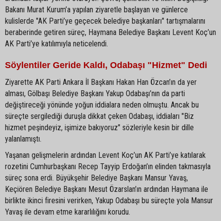
Bakanı Murat Kurum’a yapılan ziyaretle başlayan ve günlerce
kulislerde "AK Parti’ye geçecek belediye başkanları" tartışmalarını
beraberinde getiren süreç, Haymana Belediye Başkanı Levent Koç’un
AK Parti’ye katılımıyla neticelendi.
Söylentiler Geride Kaldı, Odabaşı "Hizmet" Dedi
Ziyarette AK Parti Ankara İl Başkanı Hakan Han Özcan’ın da yer
alması, Gölbaşı Belediye Başkanı Yakup Odabaşı’nın da parti
değiştireceği yönünde yoğun iddialara neden olmuştu. Ancak bu
süreçte sergilediği duruşla dikkat çeken Odabaşı, iddiaları "Biz
hizmet peşindeyiz, işimize bakıyoruz" sözleriyle kesin bir dille
yalanlamıştı.
Yaşanan gelişmelerin ardından Levent Koç’un AK Parti’ye katılarak
rozetini Cumhurbaşkanı Recep Tayyip Erdoğan’ın elinden takmasıyla
süreç sona erdi. Büyükşehir Belediye Başkanı Mansur Yavaş,
Keçiören Belediye Başkanı Mesut Özarslan’ın ardından Haymana ile
birlikte ikinci firesini verirken, Yakup Odabaşı bu süreçte yola Mansur
Yavaş ile devam etme kararlılığını korudu.