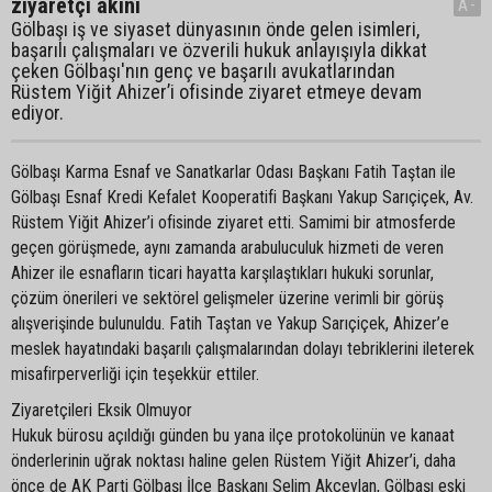
ziyaretçi akını
A-
Gölbaşı iş ve siyaset dünyasının önde gelen isimleri,
başarılı çalışmaları ve özverili hukuk anlayışıyla dikkat
çeken Gölbaşı'nın genç ve başarılı avukatlarından
Rüstem Yiğit Ahizer’i ofisinde ziyaret etmeye devam
ediyor.
Gölbaşı Karma Esnaf ve Sanatkarlar Odası Başkanı Fatih Taştan ile
Gölbaşı Esnaf Kredi Kefalet Kooperatifi Başkanı Yakup Sarıçiçek, Av.
Rüstem Yiğit Ahizer’i ofisinde ziyaret etti. Samimi bir atmosferde
geçen görüşmede, aynı zamanda arabuluculuk hizmeti de veren
Ahizer ile esnafların ticari hayatta karşılaştıkları hukuki sorunlar,
çözüm önerileri ve sektörel gelişmeler üzerine verimli bir görüş
alışverişinde bulunuldu. Fatih Taştan ve Yakup Sarıçiçek, Ahizer’e
meslek hayatındaki başarılı çalışmalarından dolayı tebriklerini ileterek
misafirperverliği için teşekkür ettiler.
Ziyaretçileri Eksik Olmuyor
Hukuk bürosu açıldığı günden bu yana ilçe protokolünün ve kanaat
önderlerinin uğrak noktası haline gelen Rüstem Yiğit Ahizer’i, daha
önce de AK Parti Gölbaşı İlçe Başkanı Selim Akceylan, Gölbaşı eski