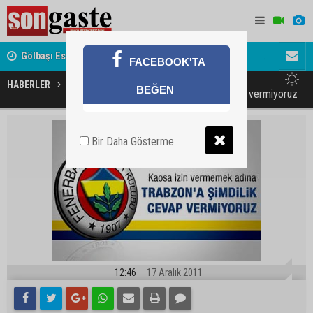
Gölbaşı Esnafının Sesi Ankara Kalkınma Ajansı'nda
Avukat ve 
FACEBOOK'TA
akını
HABERLER
GÜNDEM
BEĞEN
Trabzonspor'a şimdilik cevap vermiyoruz
Bir Daha Gösterme
12:46
17 Aralık 2011