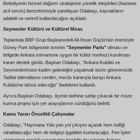
Belediyenin hizmet dağıtım stratejisine yönelik eleştirileri (hastane
acil servis) benzetmesiyle yanıtlayan Odabaşı, kaynakların
adaletli ve verimli kullanılacağını açıkladı:
Seymenler Kültürü ve Kültürel Miras
Toplantıda BBP Grup Başkanvekili Ali İhsan Güçlü’nün önerisiyle
Güney Park bölgesinin isminin
"Seymenler Parkı"
olması ve
bölgede Ankara mimarisine uygun bir kültür merkezi kurulması
kararı destek gördü. Başkan Odabaşı, "Ankara Kulübü ve
Seymenlerimizin kadim geleneğini yaşatmak bizim görevimizdir.
Tadilat talimatlarını verdim, meclis kararıyla burayı Ankara
Kulübü’ne tahsis edeceğiz" ifadelerini kullandı.
Ayrıca Başkan Odabaşı, ilçenin tarihine sahip çıkacak bir müze
kurma projesi için yer arayışlarının sürdüğünü belirtti.
Kamu Yararı Öncelikli Çalışmalar
Odabaşı, "Haymana Yolu yan yol çıkışını açarak hem trafiği
rahatlatacağız hem de bölgeyi işgalden kurtaracağız. Fen İşleri
ekiplerimiz gerekli yazışmaları başlattı; bu süreçte Ankara