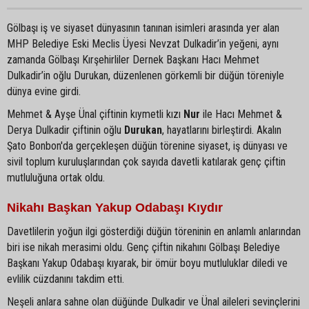
Gölbaşı iş ve siyaset dünyasının tanınan isimleri arasında yer alan
MHP Belediye Eski Meclis Üyesi Nevzat Dulkadir’in yeğeni, aynı
zamanda Gölbaşı Kırşehirliler Dernek Başkanı Hacı Mehmet
Dulkadir’in oğlu Durukan, düzenlenen görkemli bir düğün töreniyle
dünya evine girdi.
Mehmet & Ayşe Ünal çiftinin kıymetli kızı
Nur
ile Hacı Mehmet &
Derya Dulkadir çiftinin oğlu
Durukan
, hayatlarını birleştirdi. Akalın
Şato Bonbon'da gerçekleşen düğün törenine siyaset, iş dünyası ve
sivil toplum kuruluşlarından çok sayıda davetli katılarak genç çiftin
mutluluğuna ortak oldu.
Nikahı Başkan Yakup Odabaşı Kıydır
Davetlilerin yoğun ilgi gösterdiği düğün töreninin en anlamlı anlarından
biri ise nikah merasimi oldu. Genç çiftin nikahını Gölbaşı Belediye
Başkanı Yakup Odabaşı kıyarak, bir ömür boyu mutluluklar diledi ve
evlilik cüzdanını takdim etti.
Neşeli anlara sahne olan düğünde Dulkadir ve Ünal aileleri sevinçlerini