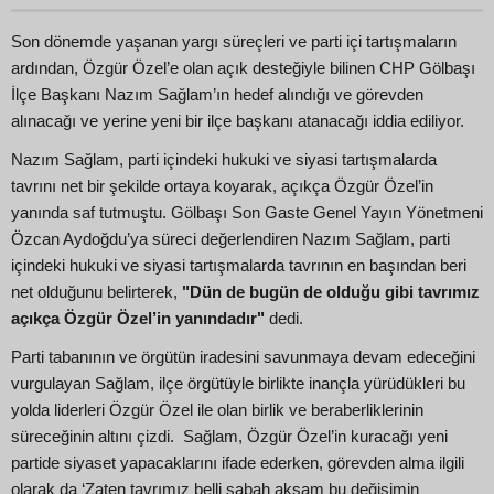
Son dönemde yaşanan yargı süreçleri ve parti içi tartışmaların
ardından, Özgür Özel’e olan açık desteğiyle bilinen CHP Gölbaşı
İlçe Başkanı Nazım Sağlam’ın hedef alındığı ve görevden
alınacağı ve yerine yeni bir ilçe başkanı atanacağı iddia ediliyor.
Nazım Sağlam, parti içindeki hukuki ve siyasi tartışmalarda
tavrını net bir şekilde ortaya koyarak, açıkça Özgür Özel’in
yanında saf tutmuştu. Gölbaşı Son Gaste Genel Yayın Yönetmeni
Özcan Aydoğdu’ya süreci değerlendiren Nazım Sağlam, parti
içindeki hukuki ve siyasi tartışmalarda tavrının en başından beri
net olduğunu belirterek,
"Dün de bugün de olduğu gibi tavrımız
açıkça Özgür Özel’in yanındadır"
dedi.
Parti tabanının ve örgütün iradesini savunmaya devam edeceğini
vurgulayan Sağlam, ilçe örgütüyle birlikte inançla yürüdükleri bu
yolda liderleri Özgür Özel ile olan birlik ve beraberliklerinin
süreceğinin altını çizdi. Sağlam, Özgür Özel’in kuracağı yeni
partide siyaset yapacaklarını ifade ederken, görevden alma ilgili
olarak da ‘Zaten tavrımız belli sabah akşam bu değişimin