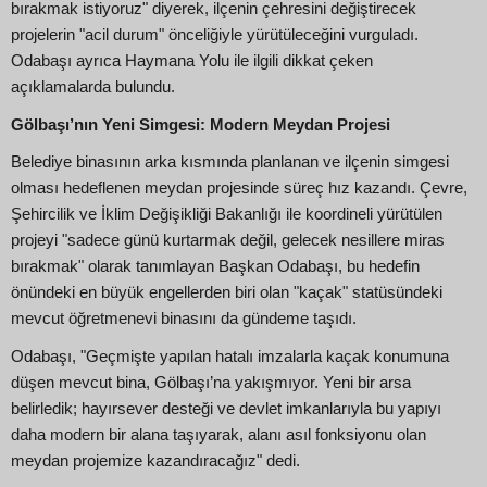
bırakmak istiyoruz" diyerek, ilçenin çehresini değiştirecek
projelerin "acil durum" önceliğiyle yürütüleceğini vurguladı.
Odabaşı ayrıca Haymana Yolu ile ilgili dikkat çeken
açıklamalarda bulundu.
Gölbaşı’nın Yeni Simgesi: Modern Meydan Projesi
Belediye binasının arka kısmında planlanan ve ilçenin simgesi
olması hedeflenen meydan projesinde süreç hız kazandı. Çevre,
Şehircilik ve İklim Değişikliği Bakanlığı ile koordineli yürütülen
projeyi "sadece günü kurtarmak değil, gelecek nesillere miras
bırakmak" olarak tanımlayan Başkan Odabaşı, bu hedefin
önündeki en büyük engellerden biri olan "kaçak" statüsündeki
mevcut öğretmenevi binasını da gündeme taşıdı.
Odabaşı, "Geçmişte yapılan hatalı imzalarla kaçak konumuna
düşen mevcut bina, Gölbaşı’na yakışmıyor. Yeni bir arsa
belirledik; hayırsever desteği ve devlet imkanlarıyla bu yapıyı
daha modern bir alana taşıyarak, alanı asıl fonksiyonu olan
meydan projemize kazandıracağız" dedi.