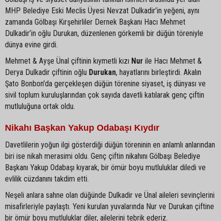
MHP Belediye Eski Meclis Üyesi Nevzat Dulkadir’in yeğeni, aynı
zamanda Gölbaşı Kırşehirliler Dernek Başkanı Hacı Mehmet
Dulkadir’in oğlu Durukan, düzenlenen görkemli bir düğün töreniyle
dünya evine girdi.
Mehmet & Ayşe Ünal çiftinin kıymetli kızı
Nur
ile Hacı Mehmet &
Derya Dulkadir çiftinin oğlu
Durukan
, hayatlarını birleştirdi. Akalın
Şato Bonbon'da gerçekleşen düğün törenine siyaset, iş dünyası ve
sivil toplum kuruluşlarından çok sayıda davetli katılarak genç çiftin
mutluluğuna ortak oldu.
Nikahı Başkan Yakup Odabaşı Kıydır
Davetlilerin yoğun ilgi gösterdiği düğün töreninin en anlamlı anlarından
biri ise nikah merasimi oldu. Genç çiftin nikahını Gölbaşı Belediye
Başkanı Yakup Odabaşı kıyarak, bir ömür boyu mutluluklar diledi ve
evlilik cüzdanını takdim etti.
Neşeli anlara sahne olan düğünde Dulkadir ve Ünal aileleri sevinçlerini
misafirleriyle paylaştı. Yeni kurulan yuvalarında Nur ve Durukan çiftine
bir ömür boyu mutluluklar diler, ailelerini tebrik ederiz.