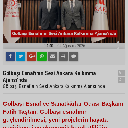
14:40
04 Ağustos 2026
Gölbaşı Esnafının Sesi Ankara Kalkınma
A+
Ajansı'nda
A-
Gölbaşı Esnafının Sesi Ankara Kalkınma Ajansı'nda
Gölbaşı Esnaf ve Sanatkârlar Odası Başkanı
Fatih Taştan, Gölbaşı esnafının
güçlendirilmesi, yeni projelerin hayata
geçirilmesi ve ekonomik hareketliliğin