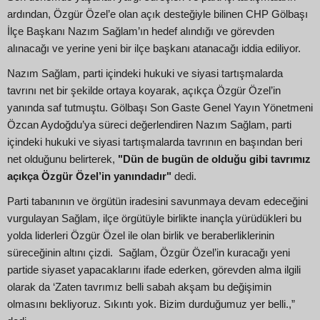
ardından, Özgür Özel’e olan açık desteğiyle bilinen CHP Gölbaşı
İlçe Başkanı Nazım Sağlam’ın hedef alındığı ve görevden
alınacağı ve yerine yeni bir ilçe başkanı atanacağı iddia ediliyor.
Nazım Sağlam, parti içindeki hukuki ve siyasi tartışmalarda
tavrını net bir şekilde ortaya koyarak, açıkça Özgür Özel’in
yanında saf tutmuştu. Gölbaşı Son Gaste Genel Yayın Yönetmeni
Özcan Aydoğdu’ya süreci değerlendiren Nazım Sağlam, parti
içindeki hukuki ve siyasi tartışmalarda tavrının en başından beri
net olduğunu belirterek,
"Dün de bugün de olduğu gibi tavrımız
açıkça Özgür Özel’in yanındadır"
dedi.
Parti tabanının ve örgütün iradesini savunmaya devam edeceğini
vurgulayan Sağlam, ilçe örgütüyle birlikte inançla yürüdükleri bu
yolda liderleri Özgür Özel ile olan birlik ve beraberliklerinin
süreceğinin altını çizdi. Sağlam, Özgür Özel’in kuracağı yeni
partide siyaset yapacaklarını ifade ederken, görevden alma ilgili
olarak da ‘Zaten tavrımız belli sabah akşam bu değişimin
olmasını bekliyoruz. Sıkıntı yok. Bizim durduğumuz yer belli.,”