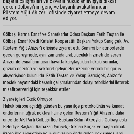
başarılı çalışmaları ve özverili hukuk anlayışıyla dikkat
çeken Gölbaşı'nın genç ve başarılı avukatlarından
Rüstem Yiğit Ahizer’i ofisinde ziyaret etmeye devam
ediyor.
Gölbaşı Karma Esnaf ve Sanatkarlar Odası Başkanı Fatih Taştan ile
Gölbaşı Esnaf Kredi Kefalet Kooperatifi Başkanı Yakup Sarıçiçek, Av.
Rüstem Yiğit Ahizer’i ofisinde ziyaret etti. Samimi bir atmosferde
geçen görüşmede, aynı zamanda arabuluculuk hizmeti de veren
Ahizer ile esnafların ticari hayatta karşılaştıkları hukuki sorunlar,
çözüm önerileri ve sektörel gelişmeler üzerine verimli bir görüş
alışverişinde bulunuldu. Fatih Taştan ve Yakup Sarıçiçek, Ahizer’e
meslek hayatındaki başarılı çalışmalarından dolayı tebriklerini ileterek
misafirperverliği için teşekkür ettiler.
Ziyaretçileri Eksik Olmuyor
Hukuk bürosu açıldığı günden bu yana ilçe protokolünün ve kanaat
önderlerinin uğrak noktası haline gelen Rüstem Yiğit Ahizer’i, daha
önce de AK Parti Gölbaşı İlçe Başkanı Selim Akceylan, Gölbaşı eski
Belediye Başkanı Ramazan Şimşek, Gökhan Koçak ve başta olmak
üzere ilçe siyasetinin ve iş dünyasının önde gelen çok sayıda ismi