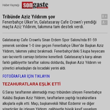
Haber Kaynağı
Tribünde Aziz Yıldırım şov
A+
Fenerbahçe Ülker'in, Galatasaray Cafe Crown'ı yendiği
A-
maçta Aziz Yıldırım, takımına tam destek verdi.
Galatasaray Cafe Crown'u Sinan Erdem Spor Salonu'nda 81-59
yenerek seridew 1-0 öne geçen Fenerbahçe Ülker'de Başkan Aziz
Yıldırım, takımını yalnız bırakmadı. Fenerbahçe'deki 5.kupa heyecanı
sarı-lacviertli camiayı birbirine kenetledi. Galatasaray'a karşı alınan
farklı galibiyette taraftar salonu doldurdu, Başkan Aziz Yıldırım ve
yönetici arkadaşları da locadaki yerini aldı.
FOTOĞRAFLAR İÇİN TIKLAYIN
TEZAHURATLARA EŞLİK ETTİ
G.Saray taraftarının alınmadığı maçı tribünden izleyen Fenerbahçe
Kulübü Başkanı Aziz Yıldırım, taraftarların yaptığı tezahüratlara
alkışlarla eşlik etti. Maçı, başkanvekili Nihat Özdemir ve diğer
yöneticiler ile izleyen Yıldırım, galibiyetle büyük keyif yaşarken