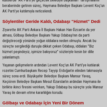
kulislerde "AK Parti’ye geçecek belediye başkanları" tartışmalarını
beraberinde getiren süreç, Haymana Belediye Başkanı Levent Koç’un
AK Parti’ye katılımıyla neticelendi.
Söylentiler Geride Kaldı, Odabaşı "Hizmet" Dedi
Ziyarette AK Parti Ankara İl Başkanı Hakan Han Özcan’ın da yer
alması, Gölbaşı Belediye Başkanı Yakup Odabaşı’nın da parti
değiştireceği yönünde yoğun iddialara neden olmuştu. Ancak bu
süreçte sergilediği duruşla dikkat çeken Odabaşı, iddiaları "Biz
hizmet peşindeyiz, işimize bakıyoruz" sözleriyle kesin bir dille
yalanlamıştı.
Yaşanan gelişmelerin ardından Levent Koç’un AK Parti’ye katılarak
rozetini Cumhurbaşkanı Recep Tayyip Erdoğan’ın elinden takmasıyla
süreç sona erdi. Büyükşehir Belediye Başkanı Mansur Yavaş,
Keçiören Belediye Başkanı Mesut Özarslan’ın ardından Haymana ile
birlikte ikinci firesini verirken, Yakup Odabaşı bu süreçte yola Mansur
Yavaş ile devam etme kararlılığını korudu.
Gölbaşı ve Odabaşı İçin Yeni Bir Dönem