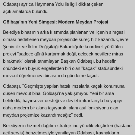
Odabaşı ayrıca Haymana Yolu ile ilgili dikkat çeken
açıklamalarda bulundu.
Gölbaşı’nın Yeni Simgesi: Modern Meydan Projesi
Belediye binasının arka kısmında planlanan ve ilçenin simgesi
olması hedeflenen meydan projesinde süreç hız kazandı. Çevre,
Şehircilik ve İklim Değişikliği Bakanlığı ile koordineli yürütülen
projeyi "sadece günü kurtarmak değil, gelecek nesillere miras
bırakmak" olarak tanımlayan Başkan Odabaşı, bu hedefin
önündeki en büyük engellerden biri olan "kaçak" statüsündeki
mevcut öğretmenevi binasını da gündeme taşıdı.
Odabaşı, "Geçmişte yapılan hatalı imzalarla kaçak konumuna
düşen mevcut bina, Gölbaşı’na yakışmıyor. Yeni bir arsa
belirledik; hayırsever desteği ve devlet imkanlarıyla bu yapıyı
daha modern bir alana taşıyarak, alanı asıl fonksiyonu olan
meydan projemize kazandıracağız" dedi.
Belediyenin hizmet dağıtım stratejisine yönelik eleştirileri (hastane
acil servis) benzetmesiyle yanıtlayan Odabaşı, kaynakların