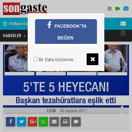
Gölbaşı Esnafının Sesi Ankara Kalkınma Ajansı'nda
Avukat ve 
FACEBOOK'TA
akını
Tribünde Aziz Yıldırım şov
HABERLER
SPOR
BEĞEN
Bir Daha Gösterme
13:08
05 Haziran 2011