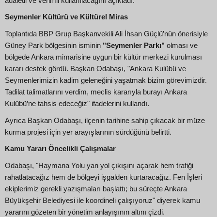
adaletli ve verimli kullanılacağını açıkladı:
Seymenler Kültürü ve Kültürel Miras
Toplantıda BBP Grup Başkanvekili Ali İhsan Güçlü’nün önerisiyle
Güney Park bölgesinin isminin
"Seymenler Parkı"
olması ve
bölgede Ankara mimarisine uygun bir kültür merkezi kurulması
kararı destek gördü. Başkan Odabaşı, "Ankara Kulübü ve
Seymenlerimizin kadim geleneğini yaşatmak bizim görevimizdir.
Tadilat talimatlarını verdim, meclis kararıyla burayı Ankara
Kulübü’ne tahsis edeceğiz" ifadelerini kullandı.
Ayrıca Başkan Odabaşı, ilçenin tarihine sahip çıkacak bir müze
kurma projesi için yer arayışlarının sürdüğünü belirtti.
Kamu Yararı Öncelikli Çalışmalar
Odabaşı, "Haymana Yolu yan yol çıkışını açarak hem trafiği
rahatlatacağız hem de bölgeyi işgalden kurtaracağız. Fen İşleri
ekiplerimiz gerekli yazışmaları başlattı; bu süreçte Ankara
Büyükşehir Belediyesi ile koordineli çalışıyoruz" diyerek kamu
yararını gözeten bir yönetim anlayışının altını çizdi.