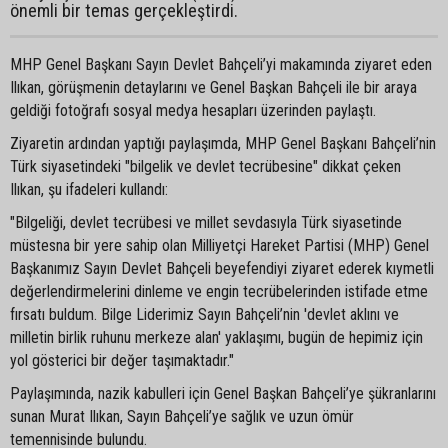
önemli bir temas gerçekleştirdi.
MHP Genel Başkanı Sayın Devlet Bahçeli’yi makamında ziyaret eden
Ilıkan, görüşmenin detaylarını ve Genel Başkan Bahçeli ile bir araya
geldiği fotoğrafı sosyal medya hesapları üzerinden paylaştı.
Ziyaretin ardından yaptığı paylaşımda, MHP Genel Başkanı Bahçeli’nin
Türk siyasetindeki "bilgelik ve devlet tecrübesine" dikkat çeken
Ilıkan, şu ifadeleri kullandı:
"Bilgeliği, devlet tecrübesi ve millet sevdasıyla Türk siyasetinde
müstesna bir yere sahip olan Milliyetçi Hareket Partisi (MHP) Genel
Başkanımız Sayın Devlet Bahçeli beyefendiyi ziyaret ederek kıymetli
değerlendirmelerini dinleme ve engin tecrübelerinden istifade etme
fırsatı buldum. Bilge Liderimiz Sayın Bahçeli’nin 'devlet aklını ve
milletin birlik ruhunu merkeze alan' yaklaşımı, bugün de hepimiz için
yol gösterici bir değer taşımaktadır."
Paylaşımında, nazik kabulleri için Genel Başkan Bahçeli’ye şükranlarını
sunan Murat Ilıkan, Sayın Bahçeli’ye sağlık ve uzun ömür
temennisinde bulundu.