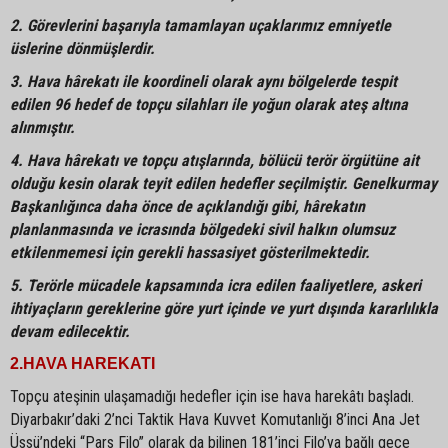
2. Görevlerini başarıyla tamamlayan uçaklarımız emniyetle
üslerine dönmüşlerdir.
3
. Hava hârekatı ile koordineli olarak aynı bölgelerde tespit
edilen 96 hedef de topçu silahları ile yoğun olarak ateş altına
alınmıştır.
4. Hava hârekatı ve topçu atışlarında, bölücü terör örgütüne ait
olduğu kesin olarak teyit edilen hedefler seçilmiştir. Genelkurmay
Başkanlığınca daha önce de açıklandığı gibi, hârekatın
planlanmasında ve icrasında bölgedeki sivil halkın olumsuz
etkilenmemesi için gerekli hassasiyet gösterilmektedir.
5. Terörle mücadele kapsamında icra edilen faaliyetlere, askeri
ihtiyaçların gereklerine göre yurt içinde ve yurt dışında kararlılıkla
devam edilecektir.
2.HAVA HAREKATI
Topçu ateşinin ulaşamadığı hedefler için ise hava harekâtı başladı.
Diyarbakır’daki 2’nci Taktik Hava Kuvvet Komutanlığı 8’inci Ana Jet
Üssü’ndeki “Pars Filo” olarak da bilinen 181’inci Filo’ya bağlı gece