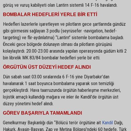
görüş ve vuruş kabiliyeti olan Lantirn sistemli 14 F-16 havalandı.
BOMBALAR HEDEFLERİ YERLE BİR ETTİ
Hedefleri lazerlerle işaretleyen ve pilotların gece şartlarında gündüz
gibi görmesini sağlayan 3 podlu (seyrüsefer -navigation, hedef-
targeting) ve flir-aydınlatma) “Lantirn” sistemle bombalama başladı.
Önceki gece bölgede dolunayın olması da pilotların görüşünü
kolaylaştırdı. 20.00-23.00 arasında yapılan operasyonda güdüm kitli 2
bin librelik MK 83/84 bombalar hedefleri yerle bir etti.
ÖRGÜTÜN ÜST DÜZEYİ HEDEF ALINDI
Dün sabah saat 03.00 sıralarında 6 F-16 yine Diyarbakır’dan
havalanarak 1 saat boyunca bombalama yaparak son temizliği
gerçekleştirdi. Hava taarruzunda örgütün haberleşme merkezleri,
lojistik amaçlı kullandığı mağara ve inler ile Kandil’de örgütün üst
düzey yönetimi hedef alındı.
GÖREV BAŞARIYLA TAMAMLANDI
Genelkurmay Başkanlığı dün “Bölücü terör örgütüne ait
Kandil
Dağı,
Hakurk, Avaşin-Basyan, Zap ve Metina Bölgesi’ndeki 60 hedefe, Türk