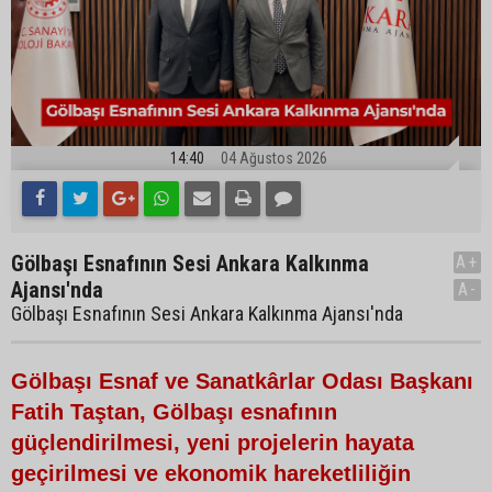
14:40
04 Ağustos 2026
Gölbaşı Esnafının Sesi Ankara Kalkınma
A+
Ajansı'nda
A-
Gölbaşı Esnafının Sesi Ankara Kalkınma Ajansı'nda
Gölbaşı Esnaf ve Sanatkârlar Odası Başkanı
Fatih Taştan, Gölbaşı esnafının
güçlendirilmesi, yeni projelerin hayata
geçirilmesi ve ekonomik hareketliliğin