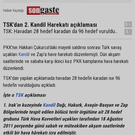
Haber Kaynağı
TSK'dan 2. Kandil Harekatı açıklaması
A+
TSK: Havadan 28 hedef karadan da 96 hedef vuruldu..
A-
PKK'nın Hakkari Çukurca'daki mayınlı saldırısı sonrası Türk savaş
uçakları
Kandil
ve Zap'a have harekatı düzenlemişti. Dün akşam
saatlerinde ve sabaha karşı ikinci kez PKK kamplarına hava harekatı
düzenlendi.
TSK'dan yapılan açıklamada havadan 28 hedefin karadan ise 96
hedefin vurulduğunu açıkladı.
İşte o
TSK
açıklaması
1. Irak’ın kuzeyinde
Kandil
Dağı, Hakurk, Avaşin-Basyan ve Zap
Bölgelerinde tespit edilen bölücü terör örgütüne ait 28 hedef
grubuna Türk Hava Kuvvetleri uçakları tarafından 18 Ağustos
2011 perşembe günü sabah ve müteakiben akşam saatlerinde
etkili bir hava hârekatı icra edilmiştir.