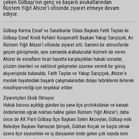
çeken Gölbaşı'nın genç ve başarılı avukatlarından
Rüstem Yiğit Ahizer’i ofisinde ziyaret etmeye devam
ediyor.
Gölbaşı Karma Esnaf ve Sanatkarlar Odası Başkanı Fatih Taştan ile
Gölbaşı Esnaf Kredi Kefalet Kooperatifi Başkanı Yakup Sarıçiçek, Av.
Rüstem Yiğit Ahizer’i ofisinde ziyaret etti. Samimi bir atmosferde
geçen görüşmede, aynı zamanda arabuluculuk hizmeti de veren
Ahizer ile esnafların ticari hayatta karşılaştıkları hukuki sorunlar,
çözüm önerileri ve sektörel gelişmeler üzerine verimli bir görüş
alışverişinde bulunuldu. Fatih Taştan ve Yakup Sarıçiçek, Ahizer’e
meslek hayatındaki başarılı çalışmalarından dolayı tebriklerini ileterek
misafirperverliği için teşekkür ettiler.
Ziyaretçileri Eksik Olmuyor
Hukuk bürosu açıldığı günden bu yana ilçe protokolünün ve kanaat
önderlerinin uğrak noktası haline gelen Rüstem Yiğit Ahizer’i, daha
önce de AK Parti Gölbaşı İlçe Başkanı Selim Akceylan, Gölbaşı eski
Belediye Başkanı Ramazan Şimşek, Gökhan Koçak ve başta olmak
üzere ilçe siyasetinin ve iş dünyasının önde gelen çok sayıda ismi