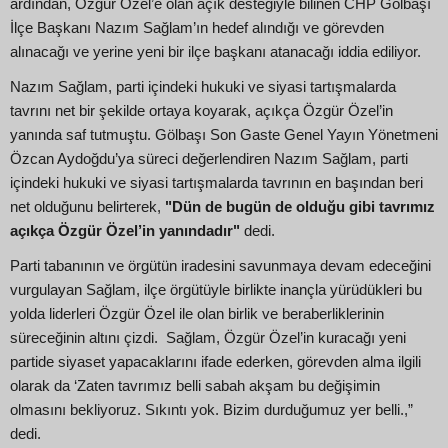
ardından, Özgür Özel’e olan açık desteğiyle bilinen CHP Gölbaşı
İlçe Başkanı Nazım Sağlam’ın hedef alındığı ve görevden
alınacağı ve yerine yeni bir ilçe başkanı atanacağı iddia ediliyor.
Nazım Sağlam, parti içindeki hukuki ve siyasi tartışmalarda
tavrını net bir şekilde ortaya koyarak, açıkça Özgür Özel’in
yanında saf tutmuştu. Gölbaşı Son Gaste Genel Yayın Yönetmeni
Özcan Aydoğdu’ya süreci değerlendiren Nazım Sağlam, parti
içindeki hukuki ve siyasi tartışmalarda tavrının en başından beri
net olduğunu belirterek,
"Dün de bugün de olduğu gibi tavrımız
açıkça Özgür Özel’in yanındadır"
dedi.
Parti tabanının ve örgütün iradesini savunmaya devam edeceğini
vurgulayan Sağlam, ilçe örgütüyle birlikte inançla yürüdükleri bu
yolda liderleri Özgür Özel ile olan birlik ve beraberliklerinin
süreceğinin altını çizdi. Sağlam, Özgür Özel’in kuracağı yeni
partide siyaset yapacaklarını ifade ederken, görevden alma ilgili
olarak da ‘Zaten tavrımız belli sabah akşam bu değişimin
olmasını bekliyoruz. Sıkıntı yok. Bizim durduğumuz yer belli.,”
dedi.