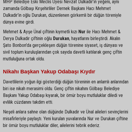
MHP Belediye Eski Meclis Üyesi Nevzat Dulkadir’in yeğeni, aynı
zamanda Gölbaşı Kırşehirliler Dernek Başkanı Hacı Mehmet
Dulkadir’in oğlu Durukan, düzenlenen görkemli bir düğün töreniyle
dünya evine girdi.
Mehmet & Ayşe Ünal çiftinin kıymetli kızı
Nur
ile Hacı Mehmet &
Derya Dulkadir çiftinin oğlu
Durukan
, hayatlarını birleştirdi. Akalın
Şato Bonbon'da gerçekleşen düğün törenine siyaset, iş dünyası ve
sivil toplum kuruluşlarından çok sayıda davetli katılarak genç çiftin
mutluluğuna ortak oldu.
Nikahı Başkan Yakup Odabaşı Kıydır
Davetlilerin yoğun ilgi gösterdiği düğün töreninin en anlamlı anlarından
biri ise nikah merasimi oldu. Genç çiftin nikahını Gölbaşı Belediye
Başkanı Yakup Odabaşı kıyarak, bir ömür boyu mutluluklar diledi ve
evlilik cüzdanını takdim etti.
Neşeli anlara sahne olan düğünde Dulkadir ve Ünal aileleri sevinçlerini
misafirleriyle paylaştı. Yeni kurulan yuvalarında Nur ve Durukan çiftine
bir ömür boyu mutluluklar diler, ailelerini tebrik ederiz.