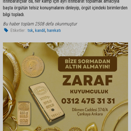
istihbaratçılar da, her kamp için ayrı istihbarat toplamak amacıyla
başta örgütün telsiz konuşmalarını dinleyip, örgüt içindeki birimlerden
bilgi topladı.
Bu haber toplam 2508 defa okunmuştur
,
,
Etiketler :
tsk
kandil
harekatı