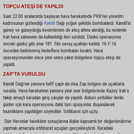
TOPÇU ATEŞİ DE YAPILDI
Saat 22.00 sıralarında başlayan hava harekatında PKK’nın yönetim
kadrosunun gizlendiği
Kandil
Dağı yoğun şekilde bombalandı. Kandil’in
güney ve güneydoğu kesimlerinin de ateş altına alındığı, bu nedenle
İran hava sahasının da kullanıldığı ileri sürüldü. Dünkü operasyona
önceki günkü gibi yine 181. Filo savaş uçakları katıldı. 16 F-16
önceden belirlenmiş hedeflere bombaları bıraktı. Hava
operasyonundan önce yine sınıra yakın bölgelere topçu ateşi de
yapıldı.
ZAP'TA VURULDU
Kandil Dağı’nın yanısıra hafif çaplı da olsa Zap bölgesi de uçaklarla
vuruldu. Hava harekatının yanısıra yine sınır bölgelerinde Kuzey Irak’a
takip amaçlı karadan giriş çıkışlar da yapıldı. Askeri yetkililer ileriki
günler için kara operasyonu dahil tüm opsiyonlar düşünülerek
hazırlıkların yapıldığını söylediler. İstihbarat için uçtu.
Dün Heronlar harekâtın sonuçlarına ilişkin kapsamlı bir değerlendirme
yapmak amacıyla istihbarat uçuşları gerçekleştirdi. Karadaki