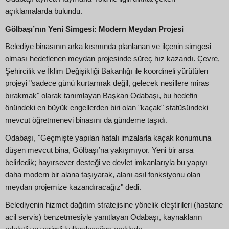
açıklamalarda bulundu.
Gölbaşı’nın Yeni Simgesi: Modern Meydan Projesi
Belediye binasının arka kısmında planlanan ve ilçenin simgesi
olması hedeflenen meydan projesinde süreç hız kazandı. Çevre,
Şehircilik ve İklim Değişikliği Bakanlığı ile koordineli yürütülen
projeyi "sadece günü kurtarmak değil, gelecek nesillere miras
bırakmak" olarak tanımlayan Başkan Odabaşı, bu hedefin
önündeki en büyük engellerden biri olan "kaçak" statüsündeki
mevcut öğretmenevi binasını da gündeme taşıdı.
Odabaşı, "Geçmişte yapılan hatalı imzalarla kaçak konumuna
düşen mevcut bina, Gölbaşı’na yakışmıyor. Yeni bir arsa
belirledik; hayırsever desteği ve devlet imkanlarıyla bu yapıyı
daha modern bir alana taşıyarak, alanı asıl fonksiyonu olan
meydan projemize kazandıracağız" dedi.
Belediyenin hizmet dağıtım stratejisine yönelik eleştirileri (hastane
acil servis) benzetmesiyle yanıtlayan Odabaşı, kaynakların