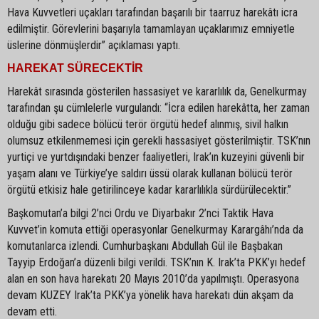
Hava Kuvvetleri uçakları tarafından başarılı bir taarruz harekâtı icra
edilmiştir. Görevlerini başarıyla tamamlayan uçaklarımız emniyetle
üslerine dönmüşlerdir” açıklaması yaptı.
HAREKAT SÜRECEKTİR
Harekât sırasında gösterilen hassasiyet ve kararlılık da, Genelkurmay
tarafından şu cümlelerle vurgulandı: “İcra edilen harekâtta, her zaman
olduğu gibi sadece bölücü terör örgütü hedef alınmış, sivil halkın
olumsuz etkilenmemesi için gerekli hassasiyet gösterilmiştir. TSK’nın
yurtiçi ve yurtdışındaki benzer faaliyetleri, Irak’ın kuzeyini güvenli bir
yaşam alanı ve Türkiye’ye saldırı üssü olarak kullanan bölücü terör
örgütü etkisiz hale getirilinceye kadar kararlılıkla sürdürülecektir.”
Başkomutan’a bilgi 2’nci Ordu ve Diyarbakır 2’nci Taktik Hava
Kuvvet’in komuta ettiği operasyonlar Genelkurmay Karargâhı’nda da
komutanlarca izlendi. Cumhurbaşkanı Abdullah Gül ile Başbakan
Tayyip Erdoğan’a düzenli bilgi verildi. TSK’nın K. Irak’ta PKK’yı hedef
alan en son hava harekatı 20 Mayıs 2010’da yapılmıştı. Operasyona
devam KUZEY Irak’ta PKK’ya yönelik hava harekatı dün akşam da
devam etti.