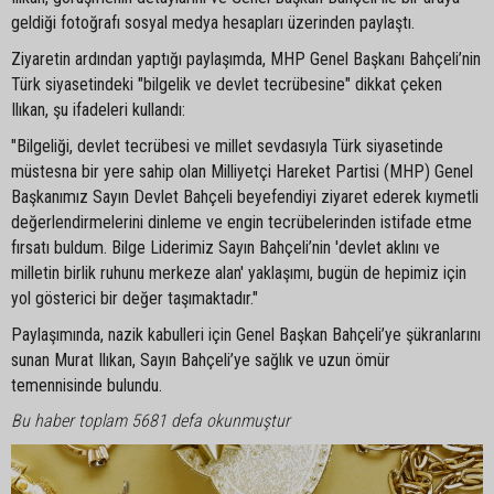
geldiği fotoğrafı sosyal medya hesapları üzerinden paylaştı.
Ziyaretin ardından yaptığı paylaşımda, MHP Genel Başkanı Bahçeli’nin
Türk siyasetindeki "bilgelik ve devlet tecrübesine" dikkat çeken
Ilıkan, şu ifadeleri kullandı:
"Bilgeliği, devlet tecrübesi ve millet sevdasıyla Türk siyasetinde
müstesna bir yere sahip olan Milliyetçi Hareket Partisi (MHP) Genel
Başkanımız Sayın Devlet Bahçeli beyefendiyi ziyaret ederek kıymetli
değerlendirmelerini dinleme ve engin tecrübelerinden istifade etme
fırsatı buldum. Bilge Liderimiz Sayın Bahçeli’nin 'devlet aklını ve
milletin birlik ruhunu merkeze alan' yaklaşımı, bugün de hepimiz için
yol gösterici bir değer taşımaktadır."
Paylaşımında, nazik kabulleri için Genel Başkan Bahçeli’ye şükranlarını
sunan Murat Ilıkan, Sayın Bahçeli’ye sağlık ve uzun ömür
temennisinde bulundu.
Bu haber toplam 5681 defa okunmuştur