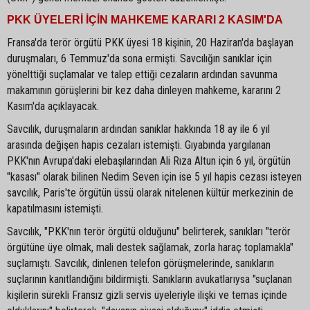
PKK ÜYELERİ İÇİN MAHKEME KARARI 2 KASIM'DA
Fransa'da terör örgütü PKK üyesi 18 kişinin, 20 Haziran'da başlayan
duruşmaları, 6 Temmuz'da sona ermişti. Savcılığın sanıklar için
yönelttiği suçlamalar ve talep ettiği cezaların ardından savunma
makamının görüşlerini bir kez daha dinleyen mahkeme, kararını 2
Kasım'da açıklayacak.
Savcılık, duruşmaların ardından sanıklar hakkında 18 ay ile 6 yıl
arasında değişen hapis cezaları istemişti. Gıyabında yargılanan
PKK'nın Avrupa'daki elebaşılarından Ali Rıza Altun için 6 yıl, örgütün
"kasası" olarak bilinen Nedim Seven için ise 5 yıl hapis cezası isteyen
savcılık, Paris'te örgütün üssü olarak nitelenen kültür merkezinin de
kapatılmasını istemişti.
Savcılık, "PKK'nın terör örgütü olduğunu" belirterek, sanıkları "terör
örgütüne üye olmak, mali destek sağlamak, zorla haraç toplamakla"
suçlamıştı. Savcılık, dinlenen telefon görüşmelerinde, sanıkların
suçlarının kanıtlandığını bildirmişti. Sanıkların avukatlarıysa "suçlanan
kişilerin sürekli Fransız gizli servis üyeleriyle ilişki ve temas içinde