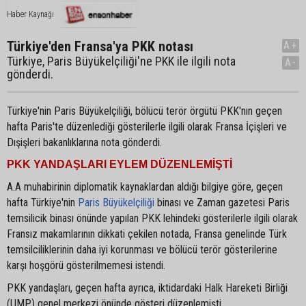
Haber Kaynağı
Türkiye'den Fransa'ya PKK notası
A+
Türkiye, Paris Büyükelçiliği'ne PKK ile ilgili nota
A-
gönderdi.
Türkiye'nin Paris Büyükelçiliği, bölücü terör örgütü PKK'nın geçen
hafta Paris'te düzenlediği gösterilerle ilgili olarak Fransa İçişleri ve
Dışişleri bakanlıklarına nota gönderdi.
PKK YANDAŞLARI EYLEM DÜZENLEMİŞTİ
A.A muhabirinin diplomatik kaynaklardan aldığı bilgiye göre, geçen
hafta Türkiye'nin
Paris Büyükelçiliği
binası ve Zaman gazetesi Paris
temsilicik binası önünde yapılan PKK lehindeki gösterilerle ilgili olarak
Fransız makamlarının dikkati çekilen notada, Fransa genelinde Türk
temsilciliklerinin daha iyi korunması ve bölücü terör gösterilerine
karşı hoşgörü gösterilmemesi istendi.
PKK yandaşları, geçen hafta ayrıca, iktidardaki Halk Hareketi Birliği
(UMP) genel merkezi önünde gösteri düzenlemişti.