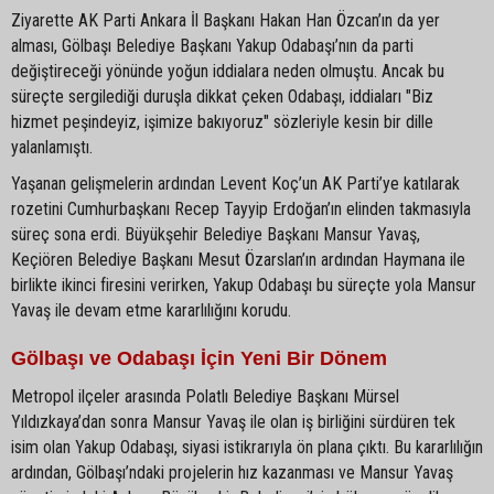
Ziyarette AK Parti Ankara İl Başkanı Hakan Han Özcan’ın da yer
alması, Gölbaşı Belediye Başkanı Yakup Odabaşı’nın da parti
değiştireceği yönünde yoğun iddialara neden olmuştu. Ancak bu
süreçte sergilediği duruşla dikkat çeken Odabaşı, iddiaları "Biz
hizmet peşindeyiz, işimize bakıyoruz" sözleriyle kesin bir dille
yalanlamıştı.
Yaşanan gelişmelerin ardından Levent Koç’un AK Parti’ye katılarak
rozetini Cumhurbaşkanı Recep Tayyip Erdoğan’ın elinden takmasıyla
süreç sona erdi. Büyükşehir Belediye Başkanı Mansur Yavaş,
Keçiören Belediye Başkanı Mesut Özarslan’ın ardından Haymana ile
birlikte ikinci firesini verirken, Yakup Odabaşı bu süreçte yola Mansur
Yavaş ile devam etme kararlılığını korudu.
Gölbaşı ve Odabaşı İçin Yeni Bir Dönem
Metropol ilçeler arasında Polatlı Belediye Başkanı Mürsel
Yıldızkaya’dan sonra Mansur Yavaş ile olan iş birliğini sürdüren tek
isim olan Yakup Odabaşı, siyasi istikrarıyla ön plana çıktı. Bu kararlılığın
ardından, Gölbaşı’ndaki projelerin hız kazanması ve Mansur Yavaş