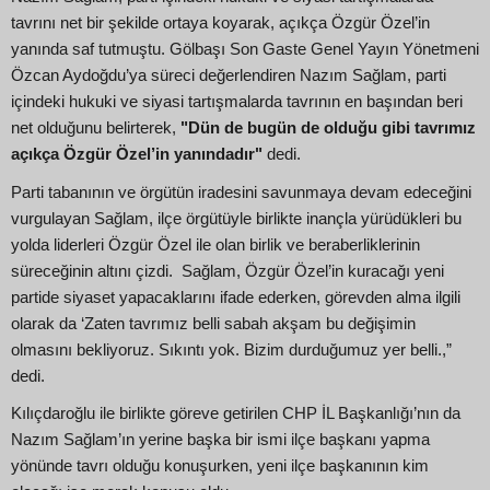
tavrını net bir şekilde ortaya koyarak, açıkça Özgür Özel’in
yanında saf tutmuştu. Gölbaşı Son Gaste Genel Yayın Yönetmeni
Özcan Aydoğdu’ya süreci değerlendiren Nazım Sağlam, parti
içindeki hukuki ve siyasi tartışmalarda tavrının en başından beri
net olduğunu belirterek,
"Dün de bugün de olduğu gibi tavrımız
açıkça Özgür Özel’in yanındadır"
dedi.
Parti tabanının ve örgütün iradesini savunmaya devam edeceğini
vurgulayan Sağlam, ilçe örgütüyle birlikte inançla yürüdükleri bu
yolda liderleri Özgür Özel ile olan birlik ve beraberliklerinin
süreceğinin altını çizdi. Sağlam, Özgür Özel’in kuracağı yeni
partide siyaset yapacaklarını ifade ederken, görevden alma ilgili
olarak da ‘Zaten tavrımız belli sabah akşam bu değişimin
olmasını bekliyoruz. Sıkıntı yok. Bizim durduğumuz yer belli.,”
dedi.
Kılıçdaroğlu ile birlikte göreve getirilen CHP İL Başkanlığı’nın da
Nazım Sağlam’ın yerine başka bir ismi ilçe başkanı yapma
yönünde tavrı olduğu konuşurken, yeni ilçe başkanının kim