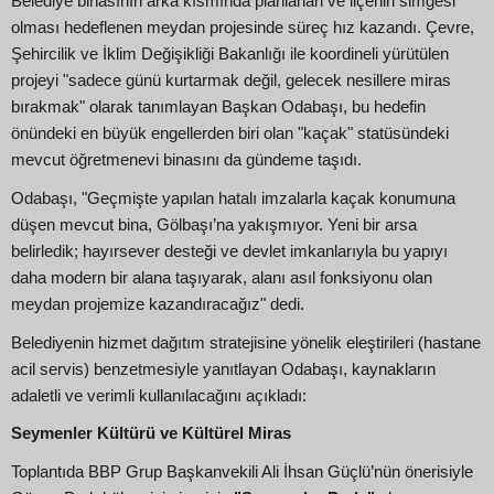
Belediye binasının arka kısmında planlanan ve ilçenin simgesi
olması hedeflenen meydan projesinde süreç hız kazandı. Çevre,
Şehircilik ve İklim Değişikliği Bakanlığı ile koordineli yürütülen
projeyi "sadece günü kurtarmak değil, gelecek nesillere miras
bırakmak" olarak tanımlayan Başkan Odabaşı, bu hedefin
önündeki en büyük engellerden biri olan "kaçak" statüsündeki
mevcut öğretmenevi binasını da gündeme taşıdı.
Odabaşı, "Geçmişte yapılan hatalı imzalarla kaçak konumuna
düşen mevcut bina, Gölbaşı’na yakışmıyor. Yeni bir arsa
belirledik; hayırsever desteği ve devlet imkanlarıyla bu yapıyı
daha modern bir alana taşıyarak, alanı asıl fonksiyonu olan
meydan projemize kazandıracağız" dedi.
Belediyenin hizmet dağıtım stratejisine yönelik eleştirileri (hastane
acil servis) benzetmesiyle yanıtlayan Odabaşı, kaynakların
adaletli ve verimli kullanılacağını açıkladı:
Seymenler Kültürü ve Kültürel Miras
Toplantıda BBP Grup Başkanvekili Ali İhsan Güçlü’nün önerisiyle