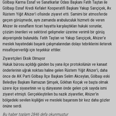
Gölbaşı Karma Esnaf ve Sanatkarlar Odası Başkanı Fatih Taştan ile
Gölbaşı Esnaf Kredi Kefalet Kooperatifi Başkanı Yakup Sarıçiçek, Av.
Rüstem Yiğit Ahizer’i ofisinde ziyaret etti. Samimi bir atmosferde
geçen görüşmede, aynı zamanda arabuluculuk hizmeti de veren
Ahizer ile esnafların ticari hayatta karşılaştıkları hukuki sorunlar,
çözüm önerileri ve sektörel gelişmeler üzerine verimli bir görüş
alışverişinde bulunuldu. Fatih Taştan ve Yakup Sarıçiçek, Ahizer’e
meslek hayatındaki başarılı çalışmalarından dolayı tebriklerini ileterek
misafirperverliği için teşekkür ettiler.
Ziyaretçileri Eksik Olmuyor
Hukuk bürosu açıldığı günden bu yana ilçe protokolünün ve kanaat
önderlerinin uğrak noktası haline gelen Rüstem Yiğit Ahizer’i, daha
önce de AK Parti Gölbaşı İlçe Başkanı Selim Akceylan, Gölbaşı eski
Belediye Başkanı Ramazan Şimşek, Gökhan Koçak ve başta olmak
üzere ilçe siyasetinin ve iş dünyasının önde gelen çok sayıda ismi
ziyaret etmişti. Gerçekleştirilen bu nazik ziyaretler, Ahizer’in
bölgedeki sevilen kişiliğini ve mesleki başarısını bir kez daha gözler
önüne serdi.
Bu haber toplam 2846 defa okunmuştur