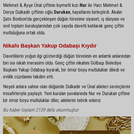
Mehmet & Ayşe Ünal çiftinin kıymetli kızı
Nur
ile Hacı Mehmet &
Derya Dulkadir çiftinin oğlu
Durukan
, hayatlarını birleştirdi. Akalın
Şato Bonbon'da gerçekleşen düğün törenine siyaset, iş dünyası ve
sivil toplum kuruluşlarından çok sayıda davetli katılarak genç çiftin
mutluluğuna ortak oldu.
Nikahı Başkan Yakup Odabaşı Kıydır
Davetlilerin yoğun ilgi gösterdiği düğün töreninin en anlamlı anlarından
biri ise nikah merasimi oldu. Genç çiftin nikahını Gölbaşı Belediye
Başkanı Yakup Odabaşı kıyarak, bir ömür boyu mutluluklar diledi ve
evlilik cüzdanını takdim etti.
Neşeli anlara sahne olan düğünde Dulkadir ve Ünal aileleri sevinçlerini
misafirleriyle paylaştı. Yeni kurulan yuvalarında Nur ve Durukan çiftine
bir ömür boyu mutluluklar diler, ailelerini tebrik ederiz.
Bu haber toplam 2139 defa okunmuştur