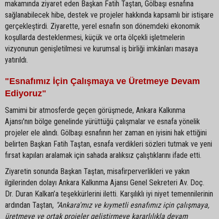
makamında ziyaret eden Başkan Fatih Taştan, Gölbaşı esnafına
sağlanabilecek hibe, destek ve projeler hakkında kapsamlı bir istişare
gerçekleştirdi. Ziyarette, yerel esnafın son dönemdeki ekonomik
koşullarda desteklenmesi, küçük ve orta ölçekli işletmelerin
vizyonunun genişletilmesi ve kurumsal iş birliği imkânları masaya
yatırıldı.
"Esnafımız İçin Çalışmaya ve Üretmeye Devam
Ediyoruz"
Samimi bir atmosferde geçen görüşmede, Ankara Kalkınma
Ajansı'nın bölge genelinde yürüttüğü çalışmalar ve esnafa yönelik
projeler ele alındı. Gölbaşı esnafının her zaman en iyisini hak ettiğini
belirten Başkan Fatih Taştan, esnafa verdikleri sözleri tutmak ve yeni
fırsat kapıları aralamak için sahada aralıksız çalıştıklarını ifade etti.
Ziyaretin sonunda Başkan Taştan, misafirperverlikleri ve yakın
ilgilerinden dolayı Ankara Kalkınma Ajansı Genel Sekreteri Av. Doç.
Dr. Duran Kalkan’a teşekkürlerini iletti. Karşılıklı iyi niyet temennilerinin
ardından Taştan,
"Ankara'mız ve kıymetli esnafımız için çalışmaya,
üretmeye ve ortak projeler geliştirmeye kararlılıkla devam