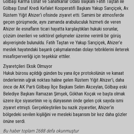
Gölbaşı Karma Esnaf ve Sanatkarlar Odası Başkanı Fatih Taştan ile
Gölbaşı Esnaf Kredi Kefalet Kooperatifi Başkanı Yakup Sarıçiçek, Av.
Rüstem Yiğit Ahizer’i ofisinde ziyaret etti. Samimi bir atmosferde
geçen görüşmede, aynı zamanda arabuluculuk hizmeti de veren
Ahizer ile esnafların ticari hayatta karşılaştıkları hukuki sorunlar,
çözüm önerileri ve sektörel gelişmeler üzerine verimli bir görüş
alışverişinde bulunuldu. Fatih Taştan ve Yakup Sarıçiçek, Ahizer’e
meslek hayatındaki başarılı çalışmalarından dolayı tebriklerini ileterek
misafirperverliği için teşekkür ettiler.
Ziyaretçileri Eksik Olmuyor
Hukuk bürosu açıldığı günden bu yana ilçe protokolünün ve kanaat
önderlerinin uğrak noktası haline gelen Rüstem Yiğit Ahizer’i, daha
önce de AK Parti Gölbaşı İlçe Başkanı Selim Akceylan, Gölbaşı eski
Belediye Başkanı Ramazan Şimşek, Gökhan Koçak ve başta olmak
üzere ilçe siyasetinin ve iş dünyasının önde gelen çok sayıda ismi
ziyaret etmişti. Gerçekleştirilen bu nazik ziyaretler, Ahizer’in
bölgedeki sevilen kişiliğini ve mesleki başarısını bir kez daha gözler
önüne serdi.
Bu haber toplam 2688 defa okunmuştur