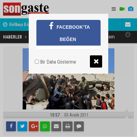
Gölbaşı Esnafının Sesi Ankara Kalkınma Ajansı'nda
Avukat ve 
FACEBOOK'TA
akını
Van'da 4.9 büyüklüğünde deprem
HABERLER
GÜNDEM
BEĞEN
Bir Daha Gösterme
10:57
05 Aralık 2011