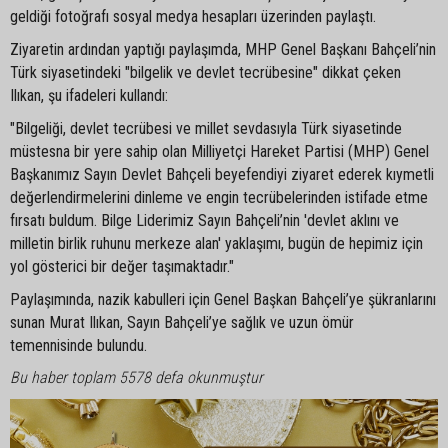
geldiği fotoğrafı sosyal medya hesapları üzerinden paylaştı.
Ziyaretin ardından yaptığı paylaşımda, MHP Genel Başkanı Bahçeli’nin
Türk siyasetindeki "bilgelik ve devlet tecrübesine" dikkat çeken
Ilıkan, şu ifadeleri kullandı:
"Bilgeliği, devlet tecrübesi ve millet sevdasıyla Türk siyasetinde
müstesna bir yere sahip olan Milliyetçi Hareket Partisi (MHP) Genel
Başkanımız Sayın Devlet Bahçeli beyefendiyi ziyaret ederek kıymetli
değerlendirmelerini dinleme ve engin tecrübelerinden istifade etme
fırsatı buldum. Bilge Liderimiz Sayın Bahçeli’nin 'devlet aklını ve
milletin birlik ruhunu merkeze alan' yaklaşımı, bugün de hepimiz için
yol gösterici bir değer taşımaktadır."
Paylaşımında, nazik kabulleri için Genel Başkan Bahçeli’ye şükranlarını
sunan Murat Ilıkan, Sayın Bahçeli’ye sağlık ve uzun ömür
temennisinde bulundu.
Bu haber toplam 5578 defa okunmuştur