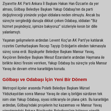
Ziyarette AK Parti Ankara İl Başkanı Hakan Han Özcan’ın da yer
alması, Gölbaşı Belediye Başkanı Yakup Odabaşı’nın da parti
değiştireceği yönünde yoğun iddialara neden olmuştu. Ancak bu
süreçte sergilediği duruşla dikkat çeken Odabaşı, iddiaları "Biz
hizmet peşindeyiz, işimize bakıyoruz" sözleriyle kesin bir dille
yalanlamıştı.
Yaşanan gelişmelerin ardından Levent Koç’un AK Parti’ye katılarak
rozetini Cumhurbaşkanı Recep Tayyip Erdoğan’ın elinden takmasıyla
süreç sona erdi. Büyükşehir Belediye Başkanı Mansur Yavaş,
Keçiören Belediye Başkanı Mesut Özarslan’ın ardından Haymana ile
birlikte ikinci firesini verirken, Yakup Odabaşı bu süreçte yola Mansur
Yavaş ile devam etme kararlılığını korudu.
Gölbaşı ve Odabaşı İçin Yeni Bir Dönem
Metropol ilçeler arasında Polatlı Belediye Başkanı Mürsel
Yıldızkaya’dan sonra Mansur Yavaş ile olan iş birliğini sürdüren tek
isim olan Yakup Odabaşı, siyasi istikrarıyla ön plana çıktı. Bu kararlılığın
ardından, Gölbaşı’ndaki projelerin hız kazanması ve Mansur Yavaş
yönetimindeki Ankara Büyükşehir Belediyesi’nin bölgeye yönelik