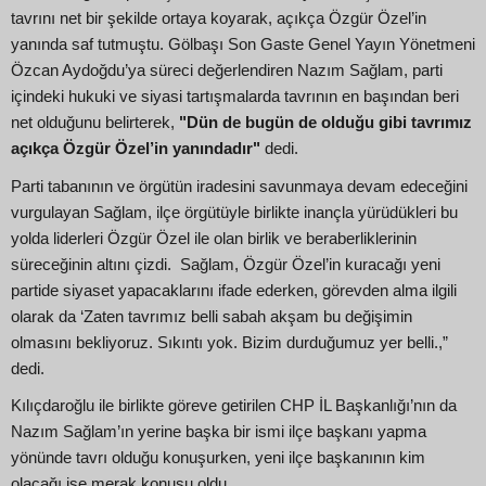
tavrını net bir şekilde ortaya koyarak, açıkça Özgür Özel’in
yanında saf tutmuştu. Gölbaşı Son Gaste Genel Yayın Yönetmeni
Özcan Aydoğdu’ya süreci değerlendiren Nazım Sağlam, parti
içindeki hukuki ve siyasi tartışmalarda tavrının en başından beri
net olduğunu belirterek,
"Dün de bugün de olduğu gibi tavrımız
açıkça Özgür Özel’in yanındadır"
dedi.
Parti tabanının ve örgütün iradesini savunmaya devam edeceğini
vurgulayan Sağlam, ilçe örgütüyle birlikte inançla yürüdükleri bu
yolda liderleri Özgür Özel ile olan birlik ve beraberliklerinin
süreceğinin altını çizdi. Sağlam, Özgür Özel’in kuracağı yeni
partide siyaset yapacaklarını ifade ederken, görevden alma ilgili
olarak da ‘Zaten tavrımız belli sabah akşam bu değişimin
olmasını bekliyoruz. Sıkıntı yok. Bizim durduğumuz yer belli.,”
dedi.
Kılıçdaroğlu ile birlikte göreve getirilen CHP İL Başkanlığı’nın da
Nazım Sağlam’ın yerine başka bir ismi ilçe başkanı yapma
yönünde tavrı olduğu konuşurken, yeni ilçe başkanının kim
olacağı ise merak konusu oldu.