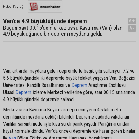
Haber Kaynağı
Van'da 4.9 büyüklüğünde deprem
A+
Bugün saat 00.15'de merkez üssü Kavurma (Van) olan
A-
4.9 büyüklüğünde bir deprem meydana geldi.
Van, art arda meydana gelen depremlerle beşik gibi sallanıyor. 7.2 ve
5.6 büyüklüğündeki iki depremle büyük felaket yaşayan Van, Boğaziçi
Üniversitesi Kandilli Rasathanesi ve
Deprem
Araştırma Enstitüsü
Ulusal
Deprem
İzleme Merkezi verilerine göre, saat 00.15 sıralarında
4.9 büyüklüğündeki depremle sallandı.
Merkez üssü Kavurma Köyü olan depremin yerin 4.5 kilometre
derinliğinde meydana geldiği bildirildi. Depreme çadırda yakalanan
Vanlılar sarsıntı nedeniyle kısa süreli panik yaşadı. Paniğin ardından
hayat normale döndü. Van'da önceki depremlerde hasar gören binalar
ile
Van
Bölge Eğitim ve Araştırma Hastanesi boşaltılmıştı