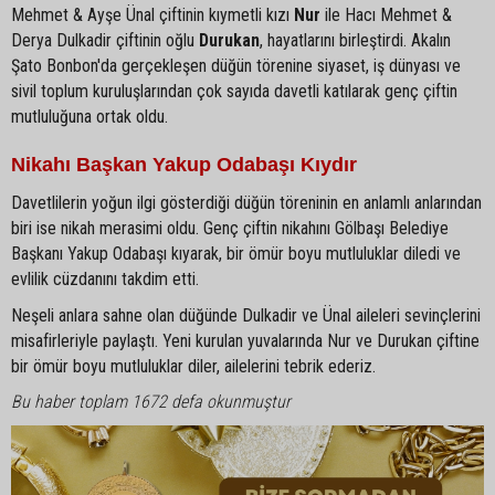
Mehmet & Ayşe Ünal çiftinin kıymetli kızı
Nur
ile Hacı Mehmet &
Derya Dulkadir çiftinin oğlu
Durukan
, hayatlarını birleştirdi. Akalın
Şato Bonbon'da gerçekleşen düğün törenine siyaset, iş dünyası ve
sivil toplum kuruluşlarından çok sayıda davetli katılarak genç çiftin
mutluluğuna ortak oldu.
Nikahı Başkan Yakup Odabaşı Kıydır
Davetlilerin yoğun ilgi gösterdiği düğün töreninin en anlamlı anlarından
biri ise nikah merasimi oldu. Genç çiftin nikahını Gölbaşı Belediye
Başkanı Yakup Odabaşı kıyarak, bir ömür boyu mutluluklar diledi ve
evlilik cüzdanını takdim etti.
Neşeli anlara sahne olan düğünde Dulkadir ve Ünal aileleri sevinçlerini
misafirleriyle paylaştı. Yeni kurulan yuvalarında Nur ve Durukan çiftine
bir ömür boyu mutluluklar diler, ailelerini tebrik ederiz.
Bu haber toplam 1672 defa okunmuştur