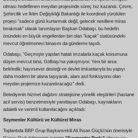
olması hedeflenen meydan projesinde süreç hız kazandı. Çevre,
Şehircilik ve İklim Değişikliği Bakanlığı ile koordineli yürütülen
projeyi "sadece günü kurtarmak değil, gelecek nesillere miras
bırakmak" olarak tanımlayan Başkan Odabaşı, bu hedefin
önündeki en büyük engellerden biri olan "kaçak" statüsündeki
mevcut öğretmenevi binasını da gündeme taşıdı.
Odabaşı, "Geçmişte yapılan hatalı imzalarla kaçak konumuna
düşen mevcut bina, Gölbaşı’na yakışmıyor. Yeni bir arsa
belirledik; hayırsever desteği ve devlet imkanlarıyla bu yapıyı
daha modern bir alana taşıyarak, alanı asıl fonksiyonu olan
meydan projemize kazandıracağız" dedi.
Belediyenin hizmet dağıtım stratejisine yönelik eleştirileri (hastane
acil servis) benzetmesiyle yanıtlayan Odabaşı, kaynakların
adaletli ve verimli kullanılacağını açıkladı:
Seymenler Kültürü ve Kültürel Miras
Toplantıda BBP Grup Başkanvekili Ali İhsan Güçlü’nün önerisiyle
Güney Park bölgesinin isminin
"Seymenler Parkı"
olması ve