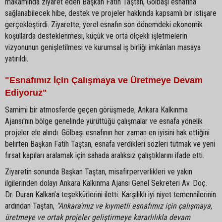
makamında ziyaret eden Başkan Fatih Taştan, Gölbaşı esnafına
sağlanabilecek hibe, destek ve projeler hakkında kapsamlı bir istişare
gerçekleştirdi. Ziyarette, yerel esnafın son dönemdeki ekonomik
koşullarda desteklenmesi, küçük ve orta ölçekli işletmelerin
vizyonunun genişletilmesi ve kurumsal iş birliği imkânları masaya
yatırıldı.
"Esnafımız İçin Çalışmaya ve Üretmeye Devam
Ediyoruz"
Samimi bir atmosferde geçen görüşmede, Ankara Kalkınma
Ajansı'nın bölge genelinde yürüttüğü çalışmalar ve esnafa yönelik
projeler ele alındı. Gölbaşı esnafının her zaman en iyisini hak ettiğini
belirten Başkan Fatih Taştan, esnafa verdikleri sözleri tutmak ve yeni
fırsat kapıları aralamak için sahada aralıksız çalıştıklarını ifade etti.
Ziyaretin sonunda Başkan Taştan, misafirperverlikleri ve yakın
ilgilerinden dolayı Ankara Kalkınma Ajansı Genel Sekreteri Av. Doç.
Dr. Duran Kalkan’a teşekkürlerini iletti. Karşılıklı iyi niyet temennilerinin
ardından Taştan,
"Ankara'mız ve kıymetli esnafımız için çalışmaya,
üretmeye ve ortak projeler geliştirmeye kararlılıkla devam