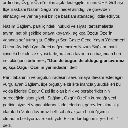
ardından, Özgür Özel’e olan açık desteğiyle bilinen CHP Gölbaşı
İlçe Başkanı Nazım Sağlam’ın hedef alındığı ve görevden
alınacağı ve yerine yeni bir ilçe başkanı atanacağı iddia ediliyor.
Nazım Sağlam, parti içindeki hukuki ve siyasi tartışmalarda
tavrını net bir şekilde ortaya koyarak, açıkça Özgür Özel’in
yanında saf tutmuştu. Gölbaşı Son Gaste Genel Yayın Yönetmeni
Özcan Aydoğdu’ya süreci değerlendiren Nazım Sağlam, parti
içindeki hukuki ve siyasi tartışmalarda tavrının en başından beri
net olduğunu belirterek,
"Dün de bugün de olduğu gibi tavrımız
açıkça Özgür Özel’in yanındadır"
dedi.
Parti tabanının ve örgütün iradesini savunmaya devam edeceğini
vurgulayan Sağlam, ilçe örgütüyle birlikte inançla yürüdükleri bu
yolda liderleri Özgür Özel ile olan birlik ve beraberliklerinin
süreceğinin altını çizdi. Sağlam, Özgür Özel’in kuracağı yeni
partide siyaset yapacaklarını ifade ederken, görevden alma ilgili
olarak da ‘Zaten tavrımız belli sabah akşam bu değişimin
olmasını bekliyoruz. Sıkıntı yok. Bizim durduğumuz yer belli.,”
dedi.