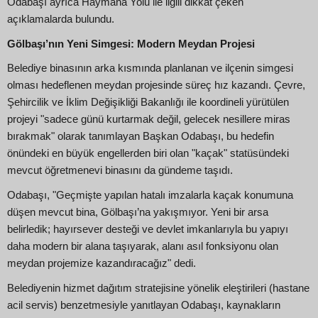
Odabaşı ayrıca Haymana Yolu ile ilgili dikkat çeken
açıklamalarda bulundu.
Gölbaşı’nın Yeni Simgesi: Modern Meydan Projesi
Belediye binasının arka kısmında planlanan ve ilçenin simgesi
olması hedeflenen meydan projesinde süreç hız kazandı. Çevre,
Şehircilik ve İklim Değişikliği Bakanlığı ile koordineli yürütülen
projeyi "sadece günü kurtarmak değil, gelecek nesillere miras
bırakmak" olarak tanımlayan Başkan Odabaşı, bu hedefin
önündeki en büyük engellerden biri olan "kaçak" statüsündeki
mevcut öğretmenevi binasını da gündeme taşıdı.
Odabaşı, "Geçmişte yapılan hatalı imzalarla kaçak konumuna
düşen mevcut bina, Gölbaşı’na yakışmıyor. Yeni bir arsa
belirledik; hayırsever desteği ve devlet imkanlarıyla bu yapıyı
daha modern bir alana taşıyarak, alanı asıl fonksiyonu olan
meydan projemize kazandıracağız" dedi.
Belediyenin hizmet dağıtım stratejisine yönelik eleştirileri (hastane
acil servis) benzetmesiyle yanıtlayan Odabaşı, kaynakların