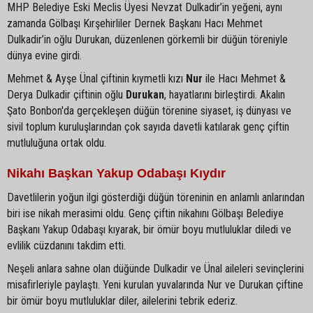
MHP Belediye Eski Meclis Üyesi Nevzat Dulkadir’in yeğeni, aynı
zamanda Gölbaşı Kırşehirliler Dernek Başkanı Hacı Mehmet
Dulkadir’in oğlu Durukan, düzenlenen görkemli bir düğün töreniyle
dünya evine girdi.
Mehmet & Ayşe Ünal çiftinin kıymetli kızı
Nur
ile Hacı Mehmet &
Derya Dulkadir çiftinin oğlu
Durukan
, hayatlarını birleştirdi. Akalın
Şato Bonbon'da gerçekleşen düğün törenine siyaset, iş dünyası ve
sivil toplum kuruluşlarından çok sayıda davetli katılarak genç çiftin
mutluluğuna ortak oldu.
Nikahı Başkan Yakup Odabaşı Kıydır
Davetlilerin yoğun ilgi gösterdiği düğün töreninin en anlamlı anlarından
biri ise nikah merasimi oldu. Genç çiftin nikahını Gölbaşı Belediye
Başkanı Yakup Odabaşı kıyarak, bir ömür boyu mutluluklar diledi ve
evlilik cüzdanını takdim etti.
Neşeli anlara sahne olan düğünde Dulkadir ve Ünal aileleri sevinçlerini
misafirleriyle paylaştı. Yeni kurulan yuvalarında Nur ve Durukan çiftine
bir ömür boyu mutluluklar diler, ailelerini tebrik ederiz.