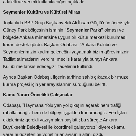
adaletli ve verimli kullanılacağını açıkladı:
Seymenler Kültürü ve Kültürel Miras
Toplantıda BBP Grup Başkanvekili Ali İhsan Güçlü’nün önerisiyle
Güney Park bölgesinin isminin
"Seymenler Parkı"
olması ve
bölgede Ankara mimarisine uygun bir kültür merkezi kurulması
kararı destek gördü. Başkan Odabaşı, "Ankara Kulübü ve
Seymenlerimizin kadim geleneğini yaşatmak bizim görevimizdir.
Tadilat talimatlarını verdim, meclis kararıyla burayı Ankara
Kulübü’ne tahsis edeceğiz" ifadelerini kullandı.
Ayrıca Başkan Odabaşı, ilçenin tarihine sahip çıkacak bir müze
kurma projesi için yer arayışlarının sürdüğünü belirtti.
Kamu Yararı Öncelikli Çalışmalar
Odabaşı, "Haymana Yolu yan yol çıkışını açarak hem trafiği
rahatlatacağız hem de bölgeyi işgalden kurtaracağız. Fen İşleri
ekiplerimiz gerekli yazışmaları başlattı; bu süreçte Ankara
Büyükşehir Belediyesi ile koordineli çalışıyoruz" diyerek kamu
yararını gözeten bir yönetim anlayışının altını çizdi.