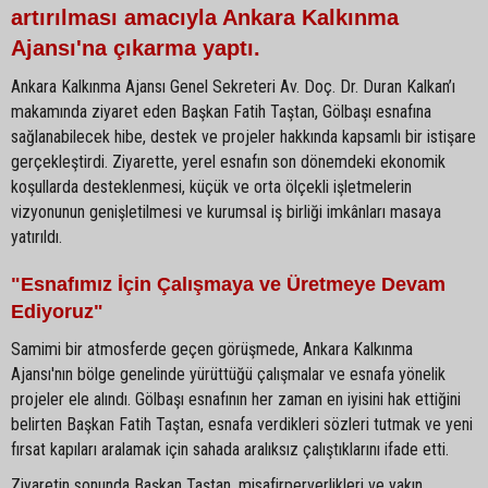
artırılması amacıyla Ankara Kalkınma
Ajansı'na çıkarma yaptı.
Ankara Kalkınma Ajansı Genel Sekreteri Av. Doç. Dr. Duran Kalkan’ı
makamında ziyaret eden Başkan Fatih Taştan, Gölbaşı esnafına
sağlanabilecek hibe, destek ve projeler hakkında kapsamlı bir istişare
gerçekleştirdi. Ziyarette, yerel esnafın son dönemdeki ekonomik
koşullarda desteklenmesi, küçük ve orta ölçekli işletmelerin
vizyonunun genişletilmesi ve kurumsal iş birliği imkânları masaya
yatırıldı.
"Esnafımız İçin Çalışmaya ve Üretmeye Devam
Ediyoruz"
Samimi bir atmosferde geçen görüşmede, Ankara Kalkınma
Ajansı'nın bölge genelinde yürüttüğü çalışmalar ve esnafa yönelik
projeler ele alındı. Gölbaşı esnafının her zaman en iyisini hak ettiğini
belirten Başkan Fatih Taştan, esnafa verdikleri sözleri tutmak ve yeni
fırsat kapıları aralamak için sahada aralıksız çalıştıklarını ifade etti.
Ziyaretin sonunda Başkan Taştan, misafirperverlikleri ve yakın