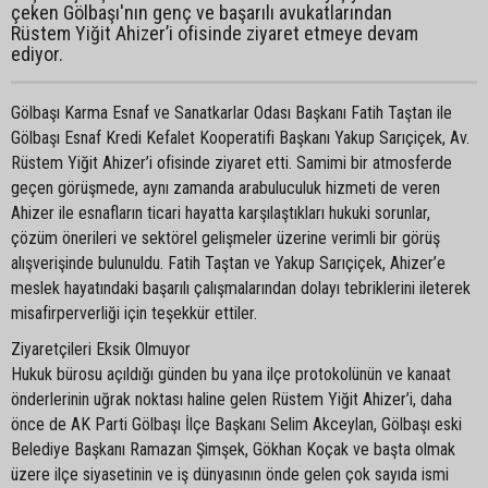
çeken Gölbaşı'nın genç ve başarılı avukatlarından
Rüstem Yiğit Ahizer’i ofisinde ziyaret etmeye devam
ediyor.
Gölbaşı Karma Esnaf ve Sanatkarlar Odası Başkanı Fatih Taştan ile
Gölbaşı Esnaf Kredi Kefalet Kooperatifi Başkanı Yakup Sarıçiçek, Av.
Rüstem Yiğit Ahizer’i ofisinde ziyaret etti. Samimi bir atmosferde
geçen görüşmede, aynı zamanda arabuluculuk hizmeti de veren
Ahizer ile esnafların ticari hayatta karşılaştıkları hukuki sorunlar,
çözüm önerileri ve sektörel gelişmeler üzerine verimli bir görüş
alışverişinde bulunuldu. Fatih Taştan ve Yakup Sarıçiçek, Ahizer’e
meslek hayatındaki başarılı çalışmalarından dolayı tebriklerini ileterek
misafirperverliği için teşekkür ettiler.
Ziyaretçileri Eksik Olmuyor
Hukuk bürosu açıldığı günden bu yana ilçe protokolünün ve kanaat
önderlerinin uğrak noktası haline gelen Rüstem Yiğit Ahizer’i, daha
önce de AK Parti Gölbaşı İlçe Başkanı Selim Akceylan, Gölbaşı eski
Belediye Başkanı Ramazan Şimşek, Gökhan Koçak ve başta olmak
üzere ilçe siyasetinin ve iş dünyasının önde gelen çok sayıda ismi