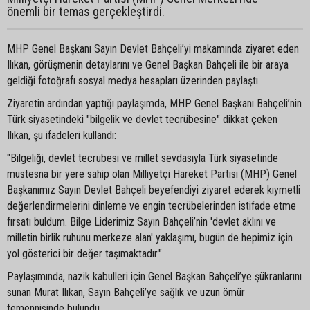
önemli bir temas gerçekleştirdi.
MHP Genel Başkanı Sayın Devlet Bahçeli’yi makamında ziyaret eden
Ilıkan, görüşmenin detaylarını ve Genel Başkan Bahçeli ile bir araya
geldiği fotoğrafı sosyal medya hesapları üzerinden paylaştı.
Ziyaretin ardından yaptığı paylaşımda, MHP Genel Başkanı Bahçeli’nin
Türk siyasetindeki "bilgelik ve devlet tecrübesine" dikkat çeken
Ilıkan, şu ifadeleri kullandı:
"Bilgeliği, devlet tecrübesi ve millet sevdasıyla Türk siyasetinde
müstesna bir yere sahip olan Milliyetçi Hareket Partisi (MHP) Genel
Başkanımız Sayın Devlet Bahçeli beyefendiyi ziyaret ederek kıymetli
değerlendirmelerini dinleme ve engin tecrübelerinden istifade etme
fırsatı buldum. Bilge Liderimiz Sayın Bahçeli’nin 'devlet aklını ve
milletin birlik ruhunu merkeze alan' yaklaşımı, bugün de hepimiz için
yol gösterici bir değer taşımaktadır."
Paylaşımında, nazik kabulleri için Genel Başkan Bahçeli’ye şükranlarını
sunan Murat Ilıkan, Sayın Bahçeli’ye sağlık ve uzun ömür
temennisinde bulundu.