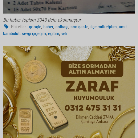
Bu haber toplam 3043 defa okunmuştur
,
,
,
,
,
Etiketler :
google
haber
gölbaşı
son gaste
ilçe milli eğitim
ümit
,
,
,
karabulut
sevgi çiçeğim
eğitim
veli