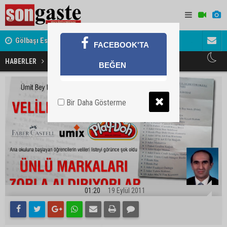
Gölbaşı Esnafının Sesi Ankara Kalkınma Ajansı'nda
Avukat ve 
FACEBOOK'TA
akını
Velilere zoraki dayatma
HABERLER
BEĞEN
Bir Daha Gösterme
01:20
19 Eylül 2011