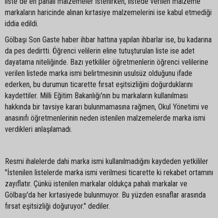
liste de en pahalı malzemeler istenirken, listede verilen malzeme
markaların haricinde alınan kırtasiye malzemelerini ise kabul etmediği
iddia edildi.
Gölbaşı Son Gaste haber ihbar hattına yapılan ihbarlar ise, bu kadarına
da pes dedirtti. Öğrenci velilerin eline tutuşturulan liste ise adet
dayatama niteliğinde. Bazı yetkililer öğretmenlerin öğrenci velilerine
verilen listede marka ismi belirtmesinin usulsüz olduğunu ifade
ederken, bu durumun ticarette fırsat eşitsizliğini doğurduklarını
kaydettiler. Milli Eğitim Bakanlığı'nın bu markaların kullanılması
hakkında bir tavsiye kararı bulunmamasına rağmen, Okul Yönetimi ve
anasınıfı öğretmenlerinin neden istenilen malzemelerde marka ismi
verdikleri anlaşılamadı.
Resmi ihalelerde dahi marka ismi kullanılmadığını kaydeden yetkililer
"İstenilen listelerde marka ismi verilmesi ticarette ki rekabet ortamını
zayıflatır. Çünkü istenilen markalar oldukça pahalı markalar ve
Gölbaşı'da her kırtasiyede bulunmuyor. Bu yüzden esnaflar arasında
fırsat eşitsizliği doğuruyor." dediler.