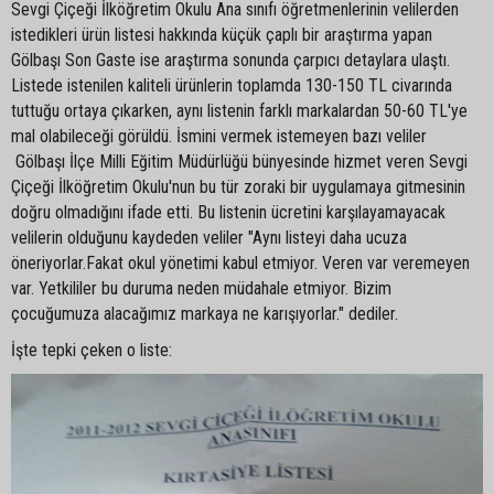
Sevgi Çiçeği İlköğretim Okulu Ana sınıfı öğretmenlerinin velilerden
istedikleri ürün listesi hakkında küçük çaplı bir araştırma yapan
Gölbaşı Son Gaste ise araştırma sonunda çarpıcı detaylara ulaştı.
Listede istenilen kaliteli ürünlerin toplamda 130-150 TL civarında
tuttuğu ortaya çıkarken, aynı listenin farklı markalardan 50-60 TL'ye
mal olabileceği görüldü. İsmini vermek istemeyen bazı veliler
Gölbaşı İlçe Milli Eğitim Müdürlüğü bünyesinde hizmet veren Sevgi
Çiçeği İlköğretim Okulu'nun bu tür zoraki bir uygulamaya gitmesinin
doğru olmadığını ifade etti. Bu listenin ücretini karşılayamayacak
velilerin olduğunu kaydeden veliler "Aynı listeyi daha ucuza
öneriyorlar.Fakat okul yönetimi kabul etmiyor. Veren var veremeyen
var. Yetkililer bu duruma neden müdahale etmiyor. Bizim
çocuğumuza alacağımız markaya ne karışıyorlar." dediler.
İşte tepki çeken o liste: