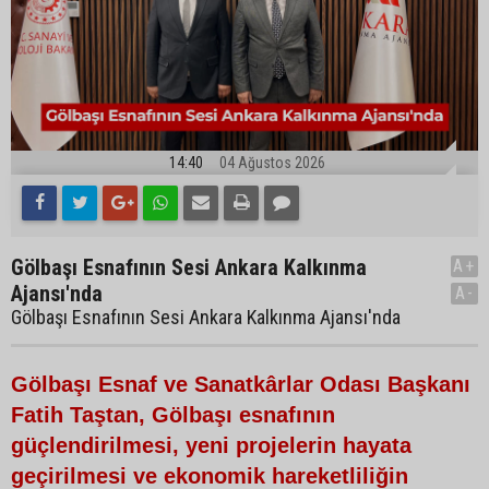
14:40
04 Ağustos 2026
Gölbaşı Esnafının Sesi Ankara Kalkınma
A+
Ajansı'nda
A-
Gölbaşı Esnafının Sesi Ankara Kalkınma Ajansı'nda
Gölbaşı Esnaf ve Sanatkârlar Odası Başkanı
Fatih Taştan, Gölbaşı esnafının
güçlendirilmesi, yeni projelerin hayata
geçirilmesi ve ekonomik hareketliliğin