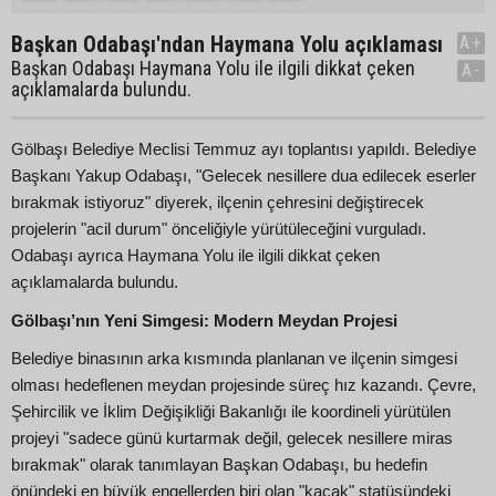
Başkan Odabaşı'ndan Haymana Yolu açıklaması
A+
Başkan Odabaşı Haymana Yolu ile ilgili dikkat çeken
A-
açıklamalarda bulundu.
Gölbaşı Belediye Meclisi Temmuz ayı toplantısı yapıldı. Belediye
Başkanı Yakup Odabaşı, "Gelecek nesillere dua edilecek eserler
bırakmak istiyoruz" diyerek, ilçenin çehresini değiştirecek
projelerin "acil durum" önceliğiyle yürütüleceğini vurguladı.
Odabaşı ayrıca Haymana Yolu ile ilgili dikkat çeken
açıklamalarda bulundu.
Gölbaşı’nın Yeni Simgesi: Modern Meydan Projesi
Belediye binasının arka kısmında planlanan ve ilçenin simgesi
olması hedeflenen meydan projesinde süreç hız kazandı. Çevre,
Şehircilik ve İklim Değişikliği Bakanlığı ile koordineli yürütülen
projeyi "sadece günü kurtarmak değil, gelecek nesillere miras
bırakmak" olarak tanımlayan Başkan Odabaşı, bu hedefin
önündeki en büyük engellerden biri olan "kaçak" statüsündeki