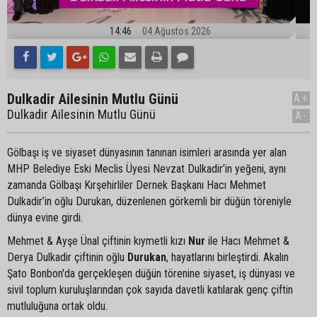
14:46
04 Ağustos 2026
Dulkadir Ailesinin Mutlu Günü
A+
Dulkadir Ailesinin Mutlu Günü
A-
Gölbaşı iş ve siyaset dünyasının tanınan isimleri arasında yer alan
MHP Belediye Eski Meclis Üyesi Nevzat Dulkadir’in yeğeni, aynı
zamanda Gölbaşı Kırşehirliler Dernek Başkanı Hacı Mehmet
Dulkadir’in oğlu Durukan, düzenlenen görkemli bir düğün töreniyle
dünya evine girdi.
Mehmet & Ayşe Ünal çiftinin kıymetli kızı
Nur
ile Hacı Mehmet &
Derya Dulkadir çiftinin oğlu
Durukan
, hayatlarını birleştirdi. Akalın
Şato Bonbon'da gerçekleşen düğün törenine siyaset, iş dünyası ve
sivil toplum kuruluşlarından çok sayıda davetli katılarak genç çiftin
mutluluğuna ortak oldu.