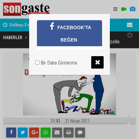
Gölbaşı Esnafının Sesi Ankara Kalkınma Ajansı'nda
Avukat ve 
FACEBOOK'TA
akını
HABERLER
GÜNDEM
BEĞEN
Yalakalık doğuştan gelen bir özellik
Bir Daha Gösterme
11:51
21 Nisan 2011