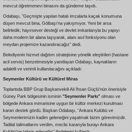
mevcut öğretmenevi binasını da gündeme taşıdı.
Odabaşı, "Geçmişte yapılan hatalı imzalarla kaçak konumuna
düşen mevcut bina, Gölbaşı’na yakışmıyor. Yeni bir arsa
belirledik; hayırsever desteği ve devlet imkanlarıyla bu yapıyı
daha modern bir alana taşıyarak, alanı asıl fonksiyonu olan
meydan projemize kazandıracağız" dedi.
Belediyenin hizmet dağıtım stratejisine yönelik eleştirileri (hastane
acil servis) benzetmesiyle yanıtlayan Odabaşı, kaynakların
adaletli ve verimli kullanılacağını açıkladı:
Seymenler Kültürü ve Kültürel Miras
Toplantıda BBP Grup Başkanvekili Ali İhsan Güçlü’nün önerisiyle
Güney Park bölgesinin isminin
"Seymenler Parkı"
olması ve
bölgede Ankara mimarisine uygun bir kültür merkezi kurulması
kararı destek gördü. Başkan Odabaşı, "Ankara Kulübü ve
Seymenlerimizin kadim geleneğini yaşatmak bizim görevimizdir.
Tadilat talimatlarını verdim, meclis kararıyla burayı Ankara
Kulübü’ne tahsis edeceğiz" ifadelerini kullandı.