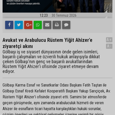
12:23
30 Temmuz 2026
Avukat ve Arabulucu Rüstem Yiğit Ahizer'e
A+
ziyaretçi akını
A-
Gölbaşı iş ve siyaset dünyasının önde gelen isimleri,
başarılı çalışmaları ve özverili hukuk anlayışıyla dikkat
çeken Gölbaşı'nın genç ve başarılı avukatlarından
Rüstem Yiğit Ahizer’i ofisinde ziyaret etmeye devam
ediyor.
Gölbaşı Karma Esnaf ve Sanatkarlar Odası Başkanı Fatih Taştan ile
Gölbaşı Esnaf Kredi Kefalet Kooperatifi Başkanı Yakup Sarıçiçek, Av.
Rüstem Yiğit Ahizer’i ofisinde ziyaret etti. Samimi bir atmosferde
geçen görüşmede, aynı zamanda arabuluculuk hizmeti de veren
Ahizer ile esnafların ticari hayatta karşılaştıkları hukuki sorunlar,
çözüm önerileri ve sektörel gelişmeler üzerine verimli bir görüş