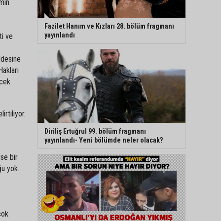
emin
Fazilet Hanım ve Kızları 28. bölüm fragmanı
yayınlandı
ti ve
ddesine
Hakları
cek.
irtiliyor.
Diriliş Ertuğrul 99. bölüm fragmanı
yayınlandı- Yeni bölümde neler olacak?
se bir
ğu yok.
çok