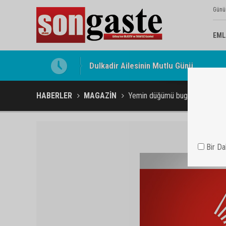
Günü
EML
Gölbaşı Esnafının Sesi Ankara Kalkınma
HABERLER
MAGAZİN
Yemin düğümü bugün çözülece
Bir D