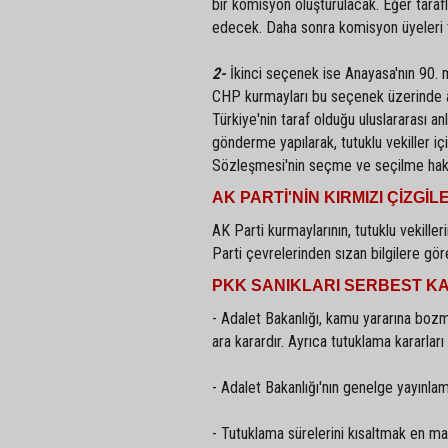
bir komisyon oluşturulacak. Eğer tara
edecek. Daha sonra komisyon üyeleri tut
2-
İkinci seçenek ise Anayasa'nın 90. m
CHP kurmayları bu seçenek üzerinde an
Türkiye'nin taraf olduğu uluslararası 
gönderme yapılarak, tutuklu vekiller i
Sözleşmesi'nin seçme ve seçilme hakkın
AK PARTİ'NİN KIRMIZI ÇİZGİL
AK Parti kurmaylarının, tutuklu vekilleri
Parti çevrelerinden sızan bilgilere göre
PKK SANIKLARI SERBEST KA
- Adalet Bakanlığı, kamu yararına bozma
ara karardır. Ayrıca tutuklama kararla
- Adalet Bakanlığı'nın genelge yayınlama
- Tutuklama sürelerini kısaltmak en 