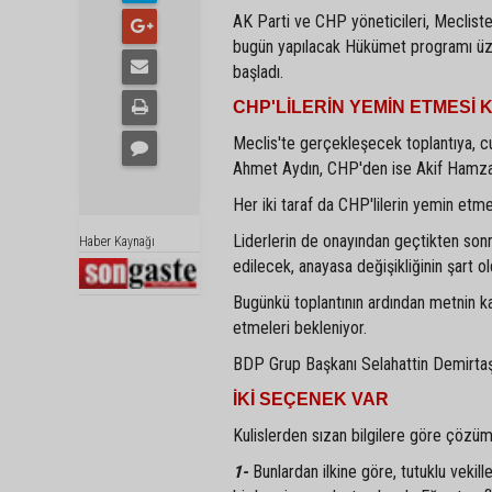
AK Parti ve CHP yöneticileri, Meclist
bugün yapılacak Hükümet programı üzer
başladı.
CHP'LİLERİN YEMİN ETMESİ
Meclis'te gerçekleşecek toplantıya, c
Ahmet Aydın, CHP'den ise Akif Hamzaç
Her iki taraf da CHP'lilerin yemin etm
Liderlerin de onayından geçtikten so
Haber Kaynağı
edilecek, anayasa değişikliğinin şart ol
Bugünkü toplantının ardından metnin k
etmeleri bekleniyor.
BDP Grup Başkanı Selahattin Demirtaş 
İKİ SEÇENEK VAR
Kulislerden sızan bilgilere göre çözüm 
1-
Bunlardan ilkine göre, tutuklu vekill