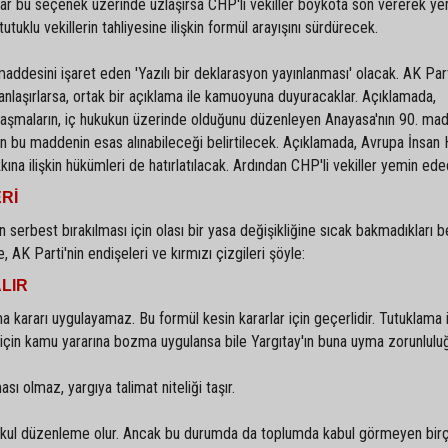
flar bu seçenek üzerinde uzlaşırsa CHP'li vekiller boykota son vererek y
uklu vekillerin tahliyesine ilişkin formül arayışını sürdürecek.
addesini işaret eden 'Yazılı bir deklarasyon yayınlanması' olacak. AK Par
laşırlarsa, ortak bir açıklama ile kamuoyuna duyuracaklar. Açıklamada,
anlaşmaların, iç hukukun üzerinde olduğunu düzenleyen Anayasa'nın 90. ma
çin bu maddenin esas alınabileceği belirtilecek. Açıklamada, Avrupa İnsan 
a ilişkin hükümleri de hatırlatılacak. Ardından CHP'li vekiller yemin ede
ERİ
n serbest bırakılması için olası bir yasa değişikliğine sıcak bakmadıkları bel
, AK Parti'nin endişeleri ve kırmızı çizgileri şöyle:
LIR
 kararı uygulayamaz. Bu formül kesin kararlar için geçerlidir. Tutuklama i
rı için kamu yararına bozma uygulansa bile Yargıtay'ın buna uyma zorunlulu
sı olmaz, yargıya talimat niteliği taşır.
makul düzenleme olur. Ancak bu durumda da toplumda kabul görmeyen bir