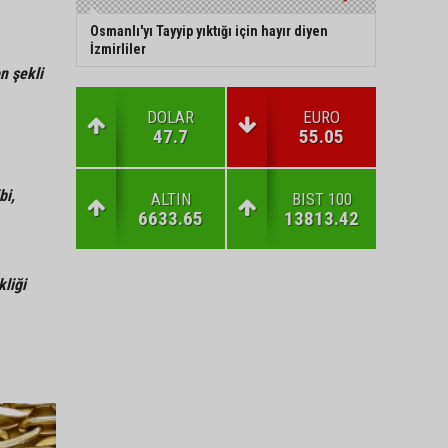
Osmanlı'yı Tayyip yıktığı için hayır diyen
İzmirliler
n şekli
DOLAR
EURO
47.7
55.05
bi,
ALTIN
BIST 100
6633.65
13813.42
liği