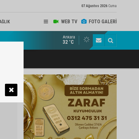
07 Ağustos 2026
Cuma
WEB TV
FOTO GALERİ
AĞLIK
Ankara
ukat ve Arabulucu Rüstem Yiğit Ahizer'e ziyaretçi akını
32 °C