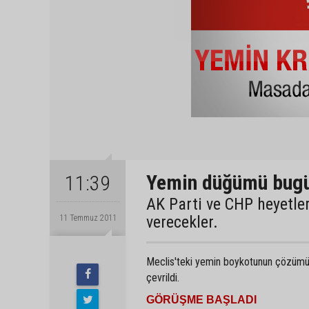
Yemin düğümü bugü
11:39
AK Parti ve CHP heyetle
verecekler.
11 Temmuz 2011
Meclis'teki yemin boykotunun çözümü 
çevrildi.
GÖRÜŞME BAŞLADI