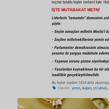
suçtan tutuklu kişiler serbest kalır. Hiz
İŞTE MUTABAKAT METNİ
Liderlerin "tamamdır" demesinin ard
şöyle:
- Seçim sonuçları milletin Meclis'i 
- Seçilen milletvekillerinin yemin ed
- Parlamenter demokrasinin olmazsa 
yasama da yargıya müdahale edeme
- Yaşanan sorunu çözme niyetindeyiz,
- Yasalardan kaynaklanan bu tür ola
ivedilikle gerçekleştirilmelidir.
Bu haber toplam 1834 defa okunmuş
,
,
,
Etiketler :
yemin
düğüm
çözülmek