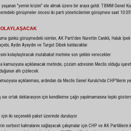
e yaşanan "yemin krizini" ele almak üzere bir araya geldi. TBMM Genel Ku
indeki görüşmeler öncesi iki parti yöneticilerinin görüşmesi saat 10.05
 KOLAYLAŞACAK
uma günkü görüşmedeki isimler, AK Parti'den Nurettin Canikli, Haluk İpek
ebi, Aydın Ayaydın ve Turgut Dibek katılacaklar.
esini kolaylaştıracak mutabakat metnine son şeklini verecekler.
nra kamuoyuna açıklanacak metinde, çözüm adresinin Meclis olduğu işare
duğunun altı çizilecek.
amuoyuna açıklanması, ardından da Meclis Genel Kurulu'nda CHP'lilerin y
ise ortak deklarasyon için kendileirne çağrı yapılmamasına tepki gösterm
için iki seçenekli paket üzerinde duruluyor.
erin serbest kalmalarını sağlayacak çalışmalar için CHP ve AK Partililerin k