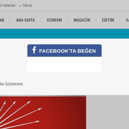
n Haberleri
Tekzip
AK
ANA SAYFA
GÜNDEM
MAGAZİN
EĞİTİM
S
 Ajansı'nda
Av
KÜLTÜR-SANAT
SPOR
RÖPORTAJ
FACEBOOK'TA BEĞEN
k
aha Gösterme