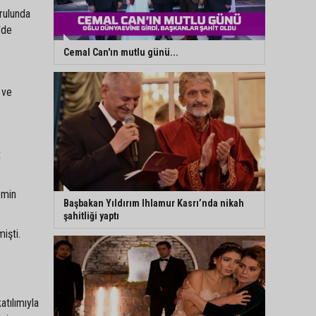
rulunda
'de
Cemal Can'ın mutlu günü...
 ve
t
emin
Başbakan Yıldırım Ihlamur Kasrı’nda nikah
şahitliği yaptı
işti.
atılımıyla