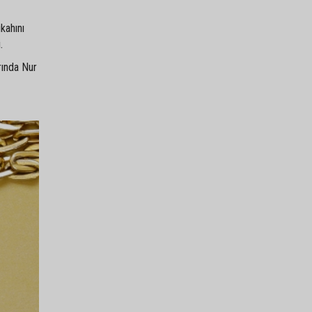
kahını
.
rında Nur