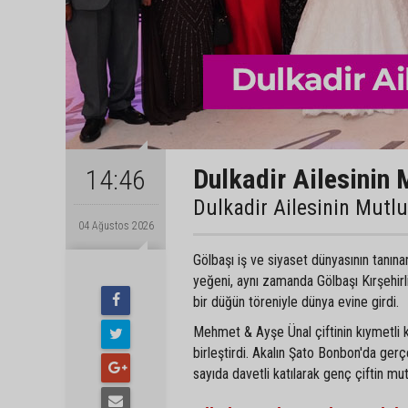
Dulkadir Ailesinin 
14:46
Dulkadir Ailesinin Mutl
04 Ağustos 2026
Gölbaşı iş ve siyaset dünyasının tanın
yeğeni, aynı zamanda Gölbaşı Kırşehir
bir düğün töreniyle dünya evine girdi.
Mehmet & Ayşe Ünal çiftinin kıymetli 
birleştirdi. Akalın Şato Bonbon'da gerç
sayıda davetli katılarak genç çiftin mu