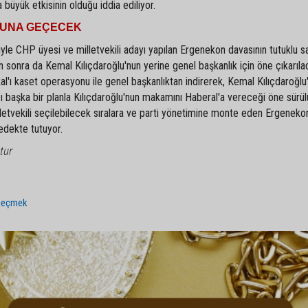
büyük etkisinin olduğu iddia ediliyor.
ĞUNA GEÇECEK
e CHP üyesi ve milletvekili adayı yapılan Ergenekon davasının tutuklu sa
 sonra da Kemal Kılıçdaroğlu'nun yerine genel başkanlık için öne çıkarıla
al'ı kaset operasyonu ile genel başkanlıktan indirerek, Kemal Kılıçdaroğlu
 başka bir planla Kılıçdaroğlu'nun makamını Haberal'a vereceği öne sürül
illetvekili seçilebilecek sıralara ve parti yönetimine monte eden Ergeneko
edekte tutuyor.
tur
geçmek