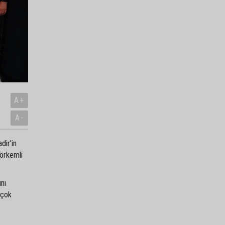
A+
A-
dir’in
görkemli
ını
 çok