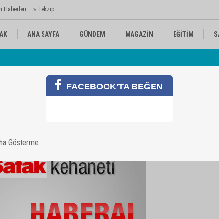
n Haberleri
Tekzip
AK
ANA SAYFA
GÜNDEM
MAGAZİN
EĞİTİM
S
 Ajansı'nda
Av
KÜLTÜR-SANAT
SPOR
RÖPORTAJ
FACEBOOK'TA BEĞEN
aşına geçecek
aha Gösterme