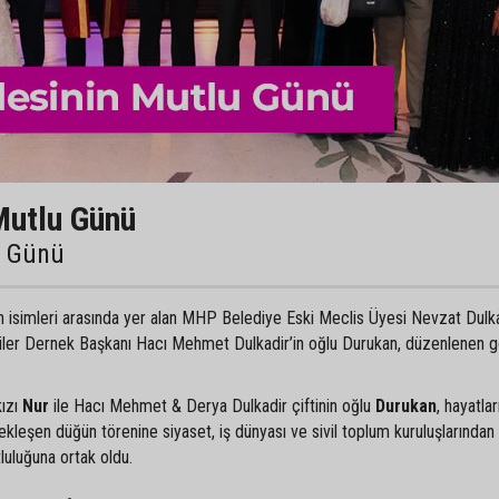
Mutlu Günü
u Günü
an isimleri arasında yer alan MHP Belediye Eski Meclis Üyesi Nevzat Dulka
liler Dernek Başkanı Hacı Mehmet Dulkadir’in oğlu Durukan, düzenlenen 
kızı
Nur
ile Hacı Mehmet & Derya Dulkadir çiftinin oğlu
Durukan
, hayatlar
ekleşen düğün törenine siyaset, iş dünyası ve sivil toplum kuruluşlarından
tluluğuna ortak oldu.