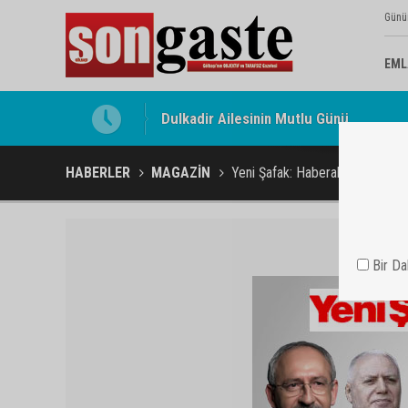
Günü
EML
Gölbaşı Esnafının Sesi Ankara Kalkınma
HABERLER
MAGAZİN
Yeni Şafak: Haberal CHP'nin b
Bir D