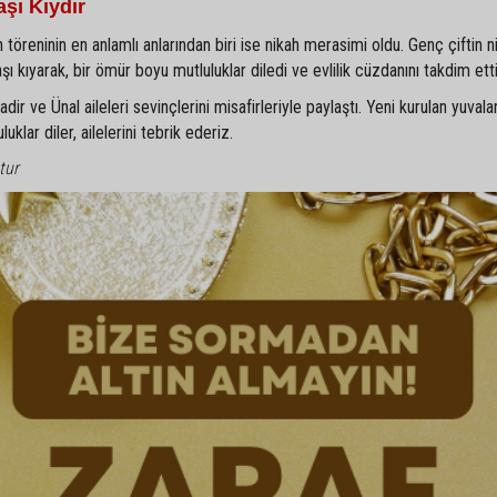
şı Kıydır
 töreninin en anlamlı anlarından biri ise nikah merasimi oldu. Genç çiftin ni
kıyarak, bir ömür boyu mutluluklar diledi ve evlilik cüzdanını takdim etti
r ve Ünal aileleri sevinçlerini misafirleriyle paylaştı. Yeni kurulan yuvala
klar diler, ailelerini tebrik ederiz.
tur