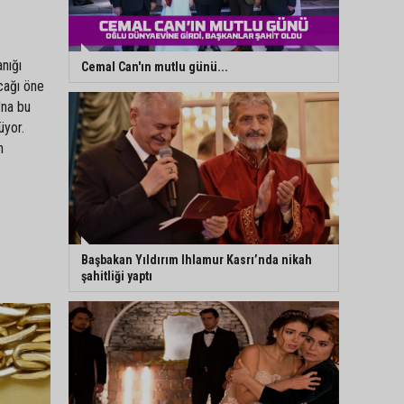
nığı
Cemal Can'ın mutlu günü...
cağı öne
'na bu
üyor.
n
Başbakan Yıldırım Ihlamur Kasrı’nda nikah
şahitliği yaptı