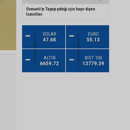
Osmanlı'yı Tayyip yıktığı için hayır diyen
İzmirliler
DOLAR
EURO
47.68
55.13
ALTIN
BIST 100
6659.72
13779.39