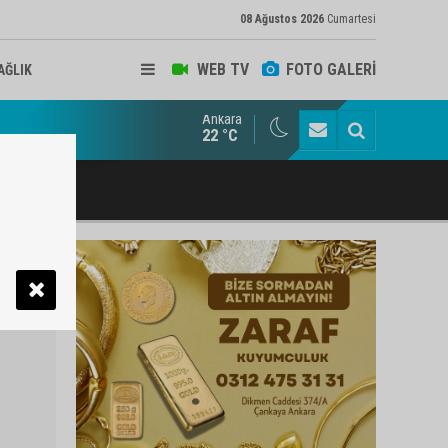
08 Ağustos 2026
Cumartesi
WEB TV
FOTO GALERİ
AĞLIK
Ankara
ukat ve Arabulucu Rüstem Yiğit Ahizer'e ziyaretçi akını
22 °C