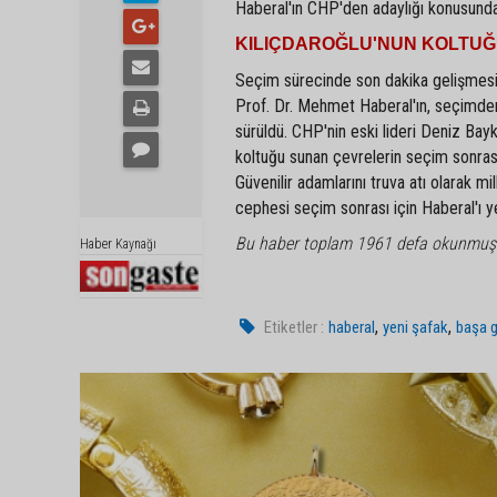
Haberal'ın CHP'den adaylığı konusunda 
KILIÇDAROĞLU'NUN KOLTU
Seçim sürecinde son dakika gelişmesiyl
Prof. Dr. Mehmet Haberal'ın, seçimden
sürüldü. CHP'nin eski lideri Deniz Bayk
koltuğu sunan çevrelerin seçim sonrası
Güvenilir adamlarını truva atı olarak m
cephesi seçim sonrası için Haberal'ı y
Bu haber toplam 1961 defa okunmuş
Haber Kaynağı
,
,
Etiketler :
haberal
yeni şafak
başa 