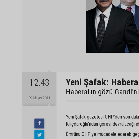
Yeni Şafak: Habera
12:43
Haberal'ın gözü Gandi'n
09 Mayıs 2011
Yeni Şafak gazetesi CHP'den son daki
Kılıçdaroğlu'ndan görevi devralacağı id
Ömrünü CHP'ye mücadele ederek geçir