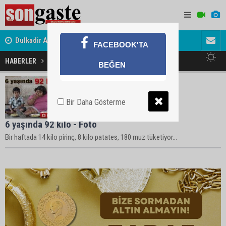
Dulkadir Ailesinin Mutlu Günü
Gölbaşı Es
FACEBOOK'TA
HABERLER
6 Yaş Haberleri
BEĞEN
Bir Daha Gösterme
6 yaşında 92 kilo - Foto
Bir haftada 14 kilo pirinç, 8 kilo patates, 180 muz tüketiyor...