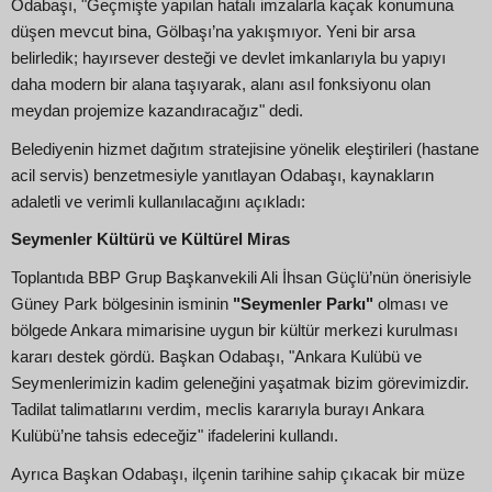
Odabaşı, "Geçmişte yapılan hatalı imzalarla kaçak konumuna
düşen mevcut bina, Gölbaşı’na yakışmıyor. Yeni bir arsa
belirledik; hayırsever desteği ve devlet imkanlarıyla bu yapıyı
daha modern bir alana taşıyarak, alanı asıl fonksiyonu olan
meydan projemize kazandıracağız" dedi.
Belediyenin hizmet dağıtım stratejisine yönelik eleştirileri (hastane
acil servis) benzetmesiyle yanıtlayan Odabaşı, kaynakların
adaletli ve verimli kullanılacağını açıkladı:
Seymenler Kültürü ve Kültürel Miras
Toplantıda BBP Grup Başkanvekili Ali İhsan Güçlü’nün önerisiyle
Güney Park bölgesinin isminin
"Seymenler Parkı"
olması ve
bölgede Ankara mimarisine uygun bir kültür merkezi kurulması
kararı destek gördü. Başkan Odabaşı, "Ankara Kulübü ve
Seymenlerimizin kadim geleneğini yaşatmak bizim görevimizdir.
Tadilat talimatlarını verdim, meclis kararıyla burayı Ankara
Kulübü’ne tahsis edeceğiz" ifadelerini kullandı.
Ayrıca Başkan Odabaşı, ilçenin tarihine sahip çıkacak bir müze