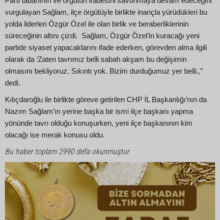
Parti tabanının ve örgütün iradesini savunmaya devam edeceğini
vurgulayan Sağlam, ilçe örgütüyle birlikte inançla yürüdükleri bu
yolda liderleri Özgür Özel ile olan birlik ve beraberliklerinin
süreceğinin altını çizdi. Sağlam, Özgür Özel’in kuracağı yeni
partide siyaset yapacaklarını ifade ederken, görevden alma ilgili
olarak da ‘Zaten tavrımız belli sabah akşam bu değişimin
olmasını bekliyoruz. Sıkıntı yok. Bizim durduğumuz yer belli.,”
dedi.
Kılıçdaroğlu ile birlikte göreve getirilen CHP İL Başkanlığı’nın da
Nazım Sağlam’ın yerine başka bir ismi ilçe başkanı yapma
yönünde tavrı olduğu konuşurken, yeni ilçe başkanının kim
olacağı ise merak konusu oldu.
Bu haber toplam 2990 defa okunmuştur