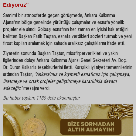
Ediyoruz"
Samimi bir atmosferde geçen görüşmede, Ankara Kalkınma
Ajansı'nın bölge genelinde yürüttüğü çalışmalar ve esnafa yönelik
projeler ele alındı. Gölbaşı esnafının her zaman en iyisini hak ettiğini
belirten Başkan Fatih Taştan, esnafa verdikleri sözleri tutmak ve yeni
fırsat kapıları aralamak için sahada aralıksız çalıştıklarını ifade etti.
Ziyaretin sonunda Başkan Taştan, misafirperverlikleri ve yakın
ilgilerinden dolayı Ankara Kalkınma Ajansı Genel Sekreteri Av. Doç.
Dr. Duran Kalkan’a teşekkürlerini iletti. Karşılıklı iyi niyet temennilerinin
ardından Taştan,
"Ankara'mız ve kıymetli esnafımız için çalışmaya,
üretmeye ve ortak projeler geliştirmeye kararlılıkla devam
edeceğiz"
mesajını verdi.
Bu haber toplam 1180 defa okunmuştur