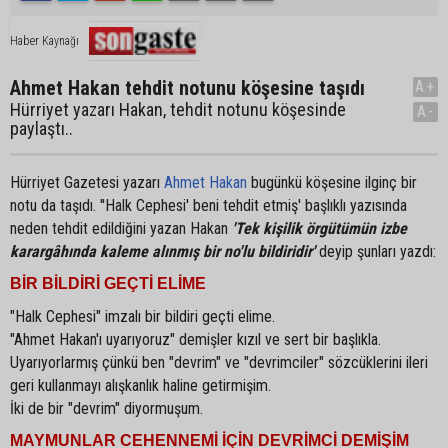
Haber Kaynağı
Ahmet Hakan tehdit notunu köşesine taşıdı
A+
Hürriyet yazarı Hakan, tehdit notunu köşesinde
A-
paylaştı..
Hürriyet Gazetesi yazarı
Ahmet Hakan
bugünkü köşesine ilginç bir
notu da taşıdı. ''Halk Cephesi' beni tehdit etmiş' başlıklı yazısında
neden tehdit edildiğini yazan Hakan
'Tek kişilik örgütümün izbe
karargâhında kaleme alınmış bir no'lu bildiridir'
deyip şunları yazdı:
BİR BİLDİRİ GEÇTİ ELİME
"Halk Cephesi" imzalı bir bildiri geçti elime.
"Ahmet Hakan'ı uyarıyoruz" demişler kızıl ve sert bir başlıkla.
Uyarıyorlarmış çünkü ben "devrim" ve "devrimciler" sözcüklerini ileri
geri kullanmayı alışkanlık haline getirmişim.
İki de bir "devrim" diyormuşum.
MAYMUNLAR CEHENNEMİ İÇİN DEVRİMCİ DEMİŞİM