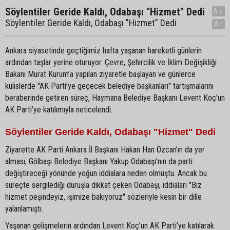
Söylentiler Geride Kaldı, Odabaşı "Hizmet" Dedi
A+
Söylentiler Geride Kaldı, Odabaşı "Hizmet" Dedi
A-
Ankara siyasetinde geçtiğimiz hafta yaşanan hareketli günlerin
ardından taşlar yerine oturuyor. Çevre, Şehircilik ve İklim Değişikliği
Bakanı Murat Kurum’a yapılan ziyaretle başlayan ve günlerce
kulislerde "AK Parti’ye geçecek belediye başkanları" tartışmalarını
beraberinde getiren süreç, Haymana Belediye Başkanı Levent Koç’un
AK Parti’ye katılımıyla neticelendi.
Söylentiler Geride Kaldı, Odabaşı "Hizmet" Dedi
Ziyarette AK Parti Ankara İl Başkanı Hakan Han Özcan’ın da yer
alması, Gölbaşı Belediye Başkanı Yakup Odabaşı’nın da parti
değiştireceği yönünde yoğun iddialara neden olmuştu. Ancak bu
süreçte sergilediği duruşla dikkat çeken Odabaşı, iddiaları "Biz
hizmet peşindeyiz, işimize bakıyoruz" sözleriyle kesin bir dille
yalanlamıştı.
Yaşanan gelişmelerin ardından Levent Koç’un AK Parti’ye katılarak