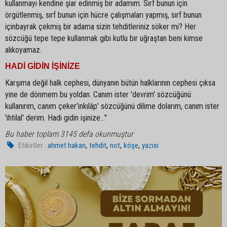
kullanmayı kendine şiar edinmiş bir adamım. Sırf bunun için
örgütlenmiş, sırf bunun için hücre çalışmaları yapmış, sırf bunun
içinbayrak çekmiş bir adama sizin tehditleriniz söker mi? Her
sözcüğü tepe tepe kullanmak gibi kutlu bir uğraştan beni kimse
alıkoyamaz.
HADİ GİDİN İŞİNİZE
Karşıma değil halk cephesi, dünyanın bütün halklarının cephesi çıksa
yine de dönmem bu yoldan. Canım ister 'devrim' sözcüğünü
kullanırım, canım çeker'inkılâp' sözcüğünü dilime dolarım, canım ister
'ihtilal' derim. Hadi gidin işinize..."
Bu haber toplam 3145 defa okunmuştur
,
,
,
,
Etiketler :
ahmet hakan
tehdit
not
köşe
yazısı