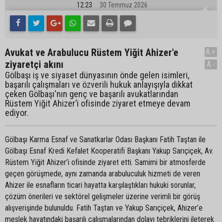
12:23
30 Temmuz 2026
Avukat ve Arabulucu Rüstem Yiğit Ahizer'e
A+
ziyaretçi akını
A-
Gölbaşı iş ve siyaset dünyasının önde gelen isimleri,
başarılı çalışmaları ve özverili hukuk anlayışıyla dikkat
çeken Gölbaşı'nın genç ve başarılı avukatlarından
Rüstem Yiğit Ahizer’i ofisinde ziyaret etmeye devam
ediyor.
Gölbaşı Karma Esnaf ve Sanatkarlar Odası Başkanı Fatih Taştan ile
Gölbaşı Esnaf Kredi Kefalet Kooperatifi Başkanı Yakup Sarıçiçek, Av.
Rüstem Yiğit Ahizer’i ofisinde ziyaret etti. Samimi bir atmosferde
geçen görüşmede, aynı zamanda arabuluculuk hizmeti de veren
Ahizer ile esnafların ticari hayatta karşılaştıkları hukuki sorunlar,
çözüm önerileri ve sektörel gelişmeler üzerine verimli bir görüş
alışverişinde bulunuldu. Fatih Taştan ve Yakup Sarıçiçek, Ahizer’e
meslek hayatındaki başarılı çalışmalarından dolayı tebriklerini ileterek