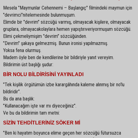
Mesela "Maymunlar Cehennemi – Başlangıç" filmindeki maymun için
"devrimci"nitelemesinde bulunmuşum.
Elimde bir "devrim" sözcüğü varmış, olmayacak kişilere, olmayacak
gruplara, olmayacakolaylara hemen yapıştırıveriyormuşum sözcüğü.
Elimi çekmeliymişim "devrim" sözcüğünden.
"Devrim" şakaya gelmezmiş. Bunun ironisi yapılmazmış.
Yoksa fena olurmuş.
Madem öyle ben de kendilerine bir bildiriyle yanıt vereyim.
Bildirimin üst başlığı şudur:
BİR NOLU BİLDİRİSİNİ YAYINLADI
"Tek kişilik örgütümün izbe karargâhında kaleme alınmış bir no'lu
bildiridir".
Bu da ana başlık:
"Kullanacağım işte var mı diyeceğiniz".
Ve bu da bildirimin tam metni:
SİZİN TEHDİTLERİNİZ SÖKER Mİ
"Ben ki hayatım boyunca elime geçen her sözcüğü fütursuzca