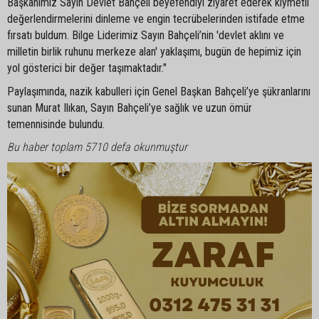
Başkanımız Sayın Devlet Bahçeli beyefendiyi ziyaret ederek kıymetli
değerlendirmelerini dinleme ve engin tecrübelerinden istifade etme
fırsatı buldum. Bilge Liderimiz Sayın Bahçeli’nin 'devlet aklını ve
milletin birlik ruhunu merkeze alan' yaklaşımı, bugün de hepimiz için
yol gösterici bir değer taşımaktadır."
Paylaşımında, nazik kabulleri için Genel Başkan Bahçeli’ye şükranlarını
sunan Murat Ilıkan, Sayın Bahçeli’ye sağlık ve uzun ömür
temennisinde bulundu.
Bu haber toplam 5710 defa okunmuştur