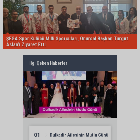
ŞEGA Spor Kulübü Milli Sporcuları, Onursal Başkan Turgut
Aslan’ı Ziyaret Etti
İlgi Çeken Haberler
01
Dulkadir Ailesinin Mutlu Günü