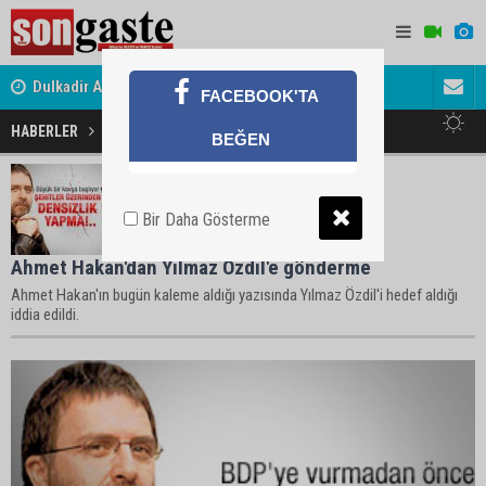
Dulkadir Ailesinin Mutlu Günü
Avukat ve 
Gölbaşı Esnafının Sesi Ankara Kalkınma Ajansı'nda
FACEBOOK'TA
akını
HABERLER
Ahmet Hakan Haberleri
BEĞEN
Bir Daha Gösterme
Ahmet Hakan'dan Yılmaz Özdil'e gönderme
Ahmet Hakan'ın bugün kaleme aldığı yazısında Yılmaz Özdil'i hedef aldığı
iddia edildi.