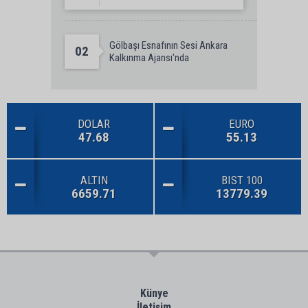
Gölbaşı Esnafının Sesi Ankara
02
Kalkınma Ajansı'nda
DOLAR
EURO
47.68
55.13
ALTIN
BIST 100
6659.71
13779.39
Künye
İletişim