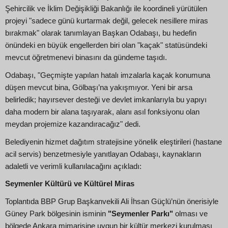
Şehircilik ve İklim Değişikliği Bakanlığı ile koordineli yürütülen
projeyi "sadece günü kurtarmak değil, gelecek nesillere miras
bırakmak" olarak tanımlayan Başkan Odabaşı, bu hedefin
önündeki en büyük engellerden biri olan "kaçak" statüsündeki
mevcut öğretmenevi binasını da gündeme taşıdı.
Odabaşı, "Geçmişte yapılan hatalı imzalarla kaçak konumuna
düşen mevcut bina, Gölbaşı’na yakışmıyor. Yeni bir arsa
belirledik; hayırsever desteği ve devlet imkanlarıyla bu yapıyı
daha modern bir alana taşıyarak, alanı asıl fonksiyonu olan
meydan projemize kazandıracağız" dedi.
Belediyenin hizmet dağıtım stratejisine yönelik eleştirileri (hastane
acil servis) benzetmesiyle yanıtlayan Odabaşı, kaynakların
adaletli ve verimli kullanılacağını açıkladı:
Seymenler Kültürü ve Kültürel Miras
Toplantıda BBP Grup Başkanvekili Ali İhsan Güçlü’nün önerisiyle
Güney Park bölgesinin isminin
"Seymenler Parkı"
olması ve
bölgede Ankara mimarisine uygun bir kültür merkezi kurulması