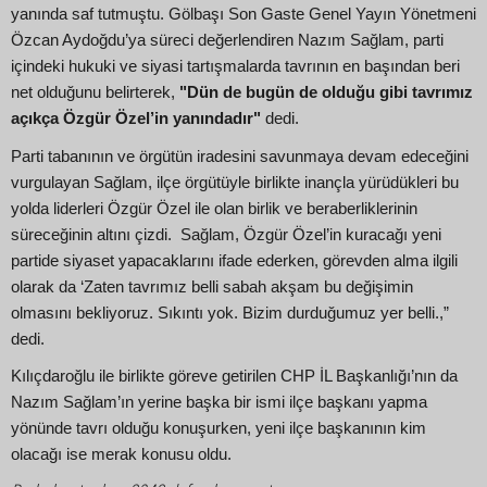
yanında saf tutmuştu. Gölbaşı Son Gaste Genel Yayın Yönetmeni
Özcan Aydoğdu’ya süreci değerlendiren Nazım Sağlam, parti
içindeki hukuki ve siyasi tartışmalarda tavrının en başından beri
net olduğunu belirterek,
"Dün de bugün de olduğu gibi tavrımız
açıkça Özgür Özel’in yanındadır"
dedi.
Parti tabanının ve örgütün iradesini savunmaya devam edeceğini
vurgulayan Sağlam, ilçe örgütüyle birlikte inançla yürüdükleri bu
yolda liderleri Özgür Özel ile olan birlik ve beraberliklerinin
süreceğinin altını çizdi. Sağlam, Özgür Özel’in kuracağı yeni
partide siyaset yapacaklarını ifade ederken, görevden alma ilgili
olarak da ‘Zaten tavrımız belli sabah akşam bu değişimin
olmasını bekliyoruz. Sıkıntı yok. Bizim durduğumuz yer belli.,”
dedi.
Kılıçdaroğlu ile birlikte göreve getirilen CHP İL Başkanlığı’nın da
Nazım Sağlam’ın yerine başka bir ismi ilçe başkanı yapma
yönünde tavrı olduğu konuşurken, yeni ilçe başkanının kim
olacağı ise merak konusu oldu.