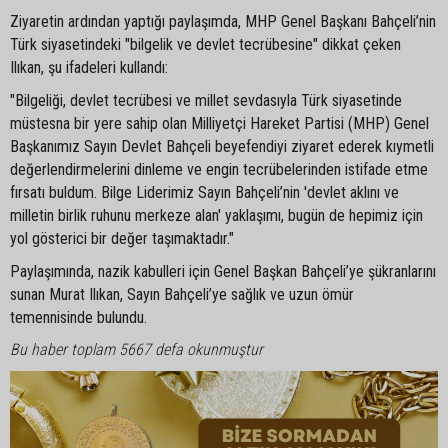
Ziyaretin ardından yaptığı paylaşımda, MHP Genel Başkanı Bahçeli’nin
Türk siyasetindeki "bilgelik ve devlet tecrübesine" dikkat çeken
Ilıkan, şu ifadeleri kullandı:
"Bilgeliği, devlet tecrübesi ve millet sevdasıyla Türk siyasetinde
müstesna bir yere sahip olan Milliyetçi Hareket Partisi (MHP) Genel
Başkanımız Sayın Devlet Bahçeli beyefendiyi ziyaret ederek kıymetli
değerlendirmelerini dinleme ve engin tecrübelerinden istifade etme
fırsatı buldum. Bilge Liderimiz Sayın Bahçeli’nin 'devlet aklını ve
milletin birlik ruhunu merkeze alan' yaklaşımı, bugün de hepimiz için
yol gösterici bir değer taşımaktadır."
Paylaşımında, nazik kabulleri için Genel Başkan Bahçeli’ye şükranlarını
sunan Murat Ilıkan, Sayın Bahçeli’ye sağlık ve uzun ömür
temennisinde bulundu.
Bu haber toplam 5667 defa okunmuştur