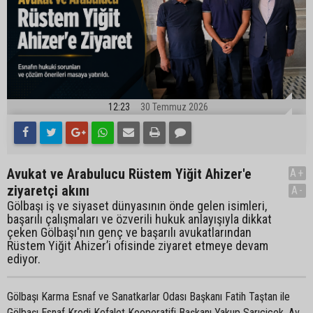
12:23
30 Temmuz 2026
Avukat ve Arabulucu Rüstem Yiğit Ahizer'e
A+
ziyaretçi akını
A-
Gölbaşı iş ve siyaset dünyasının önde gelen isimleri,
başarılı çalışmaları ve özverili hukuk anlayışıyla dikkat
çeken Gölbaşı'nın genç ve başarılı avukatlarından
Rüstem Yiğit Ahizer’i ofisinde ziyaret etmeye devam
ediyor.
Gölbaşı Karma Esnaf ve Sanatkarlar Odası Başkanı Fatih Taştan ile
Gölbaşı Esnaf Kredi Kefalet Kooperatifi Başkanı Yakup Sarıçiçek, Av.