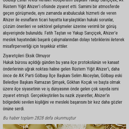
Rüstem Yiğit Ahizer’i ofisinde ziyaret etti. Samimi bir atmosferde
geçen görüşmede, aynı zamanda arabuluculuk hizmeti de veren
Ahizer ile esnafların ticari hayatta karşılaştıkları hukuki sorunlar,
çözüm önerileri ve sektörel gelişmeler üzerine verimli bir görüş
alışverişinde bulunuldu. Fatih Taştan ve Yakup Sarıçiçek, Ahizer’e
meslek hayatındaki başarılı çalışmalarından dolayı tebriklerini ileterek
misafirperverliği için teşekkür ettiler.
Ziyaretçileri Eksik Olmuyor
Hukuk bürosu açıldığı günden bu yana ilçe protokolünün ve kanaat
önderlerinin uğrak noktası haline gelen Rüstem Yiğit Ahizer’i, daha
önce de AK Parti Gölbaşı İlçe Başkanı Selim Akceylan, Gölbaşı eski
Belediye Başkanı Ramazan Şimşek, Gökhan Koçak ve başta olmak
üzere ilçe siyasetinin ve iş dünyasının önde gelen çok sayıda ismi
ziyaret etmişti. Gerçekleştirilen bu nazik ziyaretler, Ahizer’in
bölgedeki sevilen kişiliğini ve mesleki başarısını bir kez daha gözler
önüne serdi.
Bu haber toplam 2828 defa okunmuştur