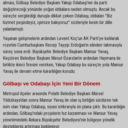
alması, Gölbaşı Belediye Başkanı Yakup Odabaşı’nın da parti
değiştireceği yönünde yoğun iddialara neden olmuştu. Ancak bu
süreçte sergilediği duruşla dikkat çeken Odabaşı, iddiaları "Biz
hizmet peşindeyiz, işimize bakıyoruz" sözleriyle kesin bir dille
yalanlamıştı.
Yaşanan gelişmelerin ardından Levent Koç’un AK Parti’ye katılarak
rozetini Cumhurbaşkanı Recep Tayyip Erdoğan’ın elinden takmasıyla
süreç sona erdi. Büyükşehir Belediye Başkanı Mansur Yavaş,
Keçiören Belediye Başkanı Mesut Özarslan’ın ardından Haymana ile
birlikte ikinci firesini verirken, Yakup Odabaşı bu süreçte yola Mansur
Yavaş ile devam etme kararlılığını korudu.
Gölbaşı ve Odabaşı İçin Yeni Bir Dönem
Metropol ilçeler arasında Polatlı Belediye Başkanı Mürsel
Yıldızkaya’dan sonra Mansur Yavaş ile olan iş birliğini sürdüren tek
isim olan Yakup Odabaşı, siyasi istikrarıyla ön plana çıktı. Bu kararlılığın
ardından, Gölbaşı’ndaki projelerin hız kazanması ve Mansur Yavaş
yönetimindeki Ankara Büyükşehir Belediyesi’nin bölgeye yönelik
desteklerini artırması bekleniyor.