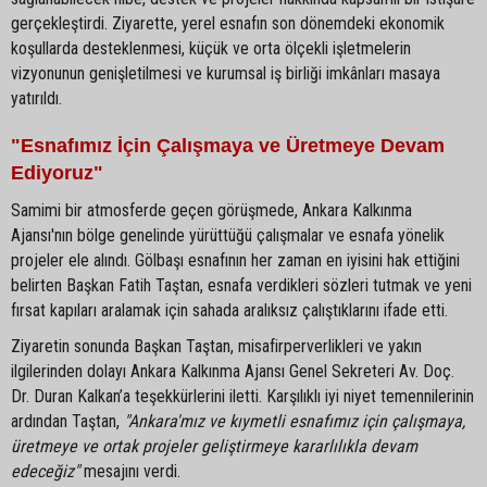
gerçekleştirdi. Ziyarette, yerel esnafın son dönemdeki ekonomik
koşullarda desteklenmesi, küçük ve orta ölçekli işletmelerin
vizyonunun genişletilmesi ve kurumsal iş birliği imkânları masaya
yatırıldı.
"Esnafımız İçin Çalışmaya ve Üretmeye Devam
Ediyoruz"
Samimi bir atmosferde geçen görüşmede, Ankara Kalkınma
Ajansı'nın bölge genelinde yürüttüğü çalışmalar ve esnafa yönelik
projeler ele alındı. Gölbaşı esnafının her zaman en iyisini hak ettiğini
belirten Başkan Fatih Taştan, esnafa verdikleri sözleri tutmak ve yeni
fırsat kapıları aralamak için sahada aralıksız çalıştıklarını ifade etti.
Ziyaretin sonunda Başkan Taştan, misafirperverlikleri ve yakın
ilgilerinden dolayı Ankara Kalkınma Ajansı Genel Sekreteri Av. Doç.
Dr. Duran Kalkan’a teşekkürlerini iletti. Karşılıklı iyi niyet temennilerinin
ardından Taştan,
"Ankara'mız ve kıymetli esnafımız için çalışmaya,
üretmeye ve ortak projeler geliştirmeye kararlılıkla devam
edeceğiz"
mesajını verdi.