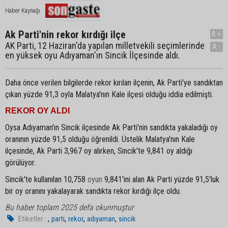
Haber Kaynağı
Ak Parti'nin rekor kırdığı ilçe
A+
AK Parti, 12 Haziran'da yapılan milletvekili seçimlerinde
A-
en yüksek oyu Adıyaman'ın Sincik İlçesinde aldı.
Daha önce verilen bilgilerde rekor kırılan ilçenin, Ak Parti'ye sandıktan
çıkan yüzde 91,3 oyla Malatya'nın Kale ilçesi olduğu iddia edilmişti.
REKOR OY ALDI
Oysa Adıyaman'ın Sincik ilçesinde Ak Parti'nin sandıkta yakaladığı oy
oranının yüzde 91,5 olduğu öğrenildi. Üstelik Malatya'nın Kale
ilçesinde, Ak Parti 3,967 oy alırken, Sincik'te 9,841 oy aldığı
görülüyor.
Sincik'te kullanılan 10,758
oyun
9,841'ini alan Ak Parti yüzde 91,5'luk
bir oy oranını yakalayarak sandıkta rekor kırdığı ilçe oldu.
Bu haber toplam 2025 defa okunmuştur
,
,
,
,
Etiketler :
parti
rekor
adıyaman
sincik