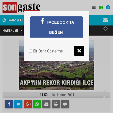
Gölbaşı Esnafının Sesi Ankara Kalkınma Ajansı'nda
Avukat ve 
FACEBOOK'TA
akını
Ak Parti'nin rekor kırdığı ilçe
HABERLER
MAGAZİN
BEĞEN
Bir Daha Gösterme
11:50
16 Haziran 2011