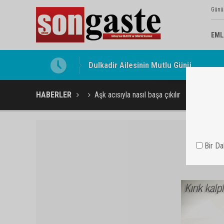
Günü
EML
Gölbaşı Esnafının Sesi Ankara Kalkınma
HABERLER
Aşk acısıyla nasıl başa çıkılır
Bir D