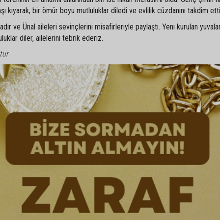
kıyarak, bir ömür boyu mutluluklar diledi ve evlilik cüzdanını takdim etti
r ve Ünal aileleri sevinçlerini misafirleriyle paylaştı. Yeni kurulan yuvala
klar diler, ailelerini tebrik ederiz.
tur