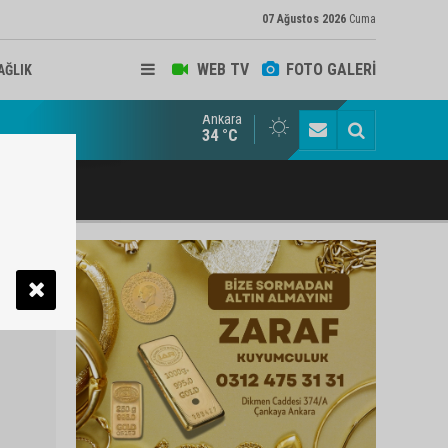
07 Ağustos 2026
Cuma
WEB TV
FOTO GALERİ
AĞLIK
Ankara
ukat ve Arabulucu Rüstem Yiğit Ahizer'e ziyaretçi akını
34 °C