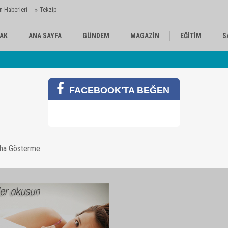
n Haberleri
Tekzip
AK
ANA SAYFA
GÜNDEM
MAGAZİN
EĞİTİM
S
 Ajansı'nda
Av
KÜLTÜR-SANAT
SPOR
RÖPORTAJ
FACEBOOK'TA BEĞEN
aha Gösterme