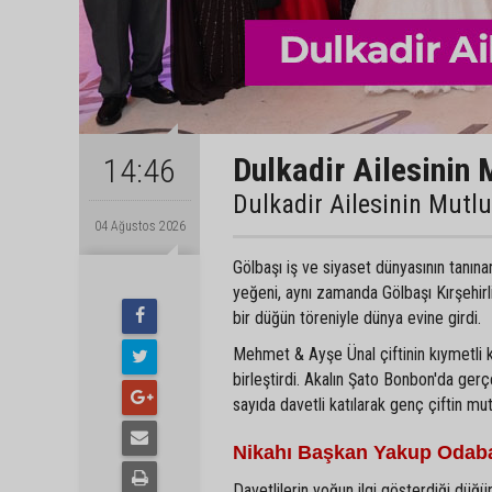
Dulkadir Ailesinin 
14:46
Dulkadir Ailesinin Mutl
04 Ağustos 2026
Gölbaşı iş ve siyaset dünyasının tanın
yeğeni, aynı zamanda Gölbaşı Kırşehir
bir düğün töreniyle dünya evine girdi.
Mehmet & Ayşe Ünal çiftinin kıymetli 
birleştirdi. Akalın Şato Bonbon'da gerç
sayıda davetli katılarak genç çiftin mu
Nikahı Başkan Yakup Odaba
Davetlilerin yoğun ilgi gösterdiği düğün