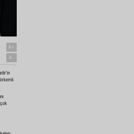
A+
A-
dir’in
görkemli
ını
 çok
kahını