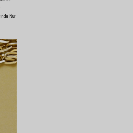
.
rında Nur