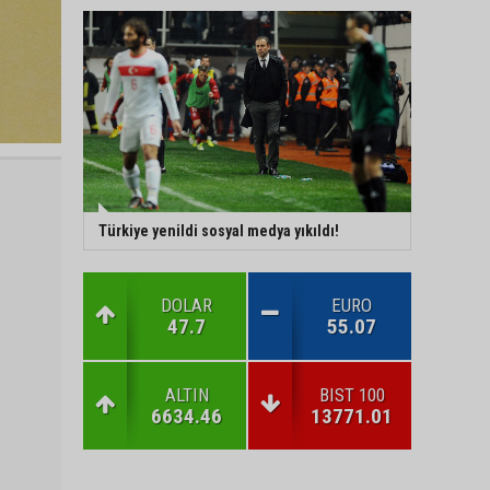
Türkiye yenildi sosyal medya yıkıldı!
DOLAR
EURO
47.7
55.07
ALTIN
BIST 100
6634.46
13771.01