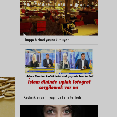
Huqqa birinci yaşını kutluyor
Kedicikler canlı yayında fena terledi