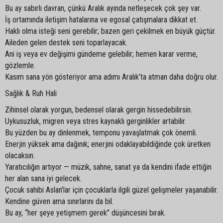
Bu ay sabırlı davran, çünkü Aralık ayında netleşecek çok şey var.
İş ortamında iletişim hatalarına ve egosal çatışmalara dikkat et.
Haklı olma isteği seni gerebilir; bazen geri çekilmek en büyük güçtür.
Aileden gelen destek seni toparlayacak.
Ani iş veya ev değişimi gündeme gelebilir; hemen karar verme,
gözlemle.
Kasım sana yön gösteriyor ama adımı Aralık’ta atman daha doğru olur.
Sağlık & Ruh Hali
Zihinsel olarak yorgun, bedensel olarak gergin hissedebilirsin.
Uykusuzluk, migren veya stres kaynaklı gerginlikler artabilir.
Bu yüzden bu ay dinlenmek, temponu yavaşlatmak çok önemli.
Enerjin yüksek ama dağınık; enerjini odaklayabildiğinde çok üretken
olacaksın.
Yaratıcılığın artıyor — müzik, sahne, sanat ya da kendini ifade ettiğin
her alan sana iyi gelecek.
Çocuk sahibi Aslan’lar için çocuklarla ilgili güzel gelişmeler yaşanabilir.
Kendine güven ama sınırlarını da bil.
Bu ay, “her şeye yetişmem gerek” düşüncesini bırak.