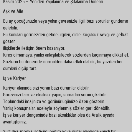
Kasım 2025 – Yeniden Yapılanma ve Şifalanma Dönemi
Aşk ve Aile
Bu ay çocuğunuzla veya yakın çevrenizle ilgili bazı sorunlar gündeme
gelebilir.
Bu konuları görmezden gelme; ilgilen, dinle, koşulsuz sevgi ve şefkat
göster.
İlişkilerde iletişim önem kazanıyor.
Kırıcı olmamaya, yanlış anlaşılabilecek sözlerden kaçınmaya dikkat et.
Sözlerin bu dönemde normalden daha etkili olabilir; bu yüzden her
cümleni ölçüp tart.
İş ve Kariyer
Kariyer alanında sizi yoran bazı durumlar olabilir.
Görevinizi tam ve eksiksiz yapın; sonradan sorun çıkabilir.
Toplumdaki imajınıza ve görünürlüğünüze özen gösterin.
Yanlış konuşmalar, aceleyle söylenmiş sözler geri dönebilir.
İş ve kariyer dengesinde bazı aksaklıklar olsa da Aralık ayında
avantajlısınız.
Yurt dışı, medya, iletişim, eğitim veya dijital alanlarda şanslı bir