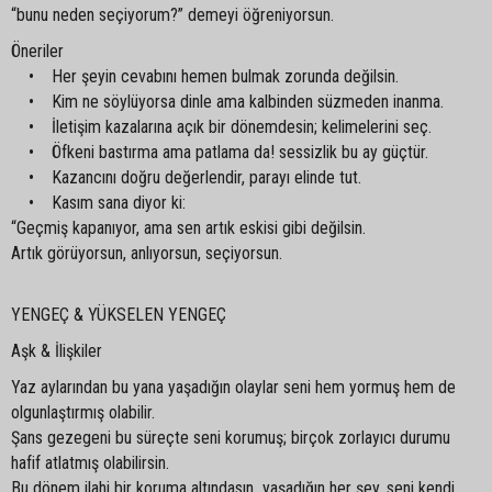
“bunu neden seçiyorum?” demeyi öğreniyorsun.
Öneriler
• Her şeyin cevabını hemen bulmak zorunda değilsin.
• Kim ne söylüyorsa dinle ama kalbinden süzmeden inanma.
• İletişim kazalarına açık bir dönemdesin; kelimelerini seç.
• Öfkeni bastırma ama patlama da! sessizlik bu ay güçtür.
• Kazancını doğru değerlendir, parayı elinde tut.
• Kasım sana diyor ki:
“Geçmiş kapanıyor, ama sen artık eskisi gibi değilsin.
Artık görüyorsun, anlıyorsun, seçiyorsun.
YENGEÇ & YÜKSELEN YENGEÇ
Aşk & İlişkiler
Yaz aylarından bu yana yaşadığın olaylar seni hem yormuş hem de
olgunlaştırmış olabilir.
Şans gezegeni bu süreçte seni korumuş; birçok zorlayıcı durumu
hafif atlatmış olabilirsin.
Bu dönem ilahi bir koruma altındasın yaşadığın her şey, seni kendi