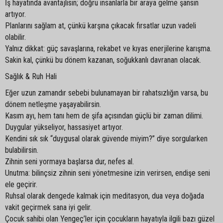
İş hayatında avantajlısın; doğru insanlarla bir araya gelme şansın
artıyor.
Planlarını sağlam at, çünkü karşına çıkacak fırsatlar uzun vadeli
olabilir.
Yalnız dikkat: güç savaşlarına, rekabet ve kıyas enerjilerine karışma.
Sakin kal, çünkü bu dönem kazanan, soğukkanlı davranan olacak.
Sağlık & Ruh Hali
Eğer uzun zamandır sebebi bulunamayan bir rahatsızlığın varsa, bu
dönem netleşme yaşayabilirsin.
Kasım ayı, hem tanı hem de şifa açısından güçlü bir zaman dilimi.
Duygular yükseliyor, hassasiyet artıyor.
Kendini sık sık “duygusal olarak güvende miyim?” diye sorgularken
bulabilirsin.
Zihnin seni yormaya başlarsa dur, nefes al.
Unutma: bilinçsiz zihnin seni yönetmesine izin verirsen, endişe seni
ele geçirir.
Ruhsal olarak dengede kalmak için meditasyon, dua veya doğada
vakit geçirmek sana iyi gelir.
Çocuk sahibi olan Yengeç’ler için çocukların hayatıyla ilgili bazı güzel