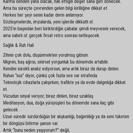
Karma senden yana olacak, hak ettiğin değer sana geri dönecek.
Ama bu süreçte çevrenden gelen bilgi kirliliğine dikkat et.
Herkes her şeyi senin kadar derin anlamıyor.
Sözleşmelerde, imzalarda, yeni işlerde dikkatli ol.
2025’in başından beri biriktirdiğin çabalar şimdi meyvesini verecek,
ama sabırlı ol: gerçek fırsat retro sonrası netleşecek.
Sağlık & Ruh Hali
Zihnin çok dolu, düşünmekten yorulmuş gibisin.
Migren, baş ağrısı, sinirsel yorgunluk bu dönemde artabilir.
Kendini sürekli analiz ediyorsun, ama artık biraz da durup dinlen.
Ruhun “sus” diyor, çünkü çok fazla ses var etrafında.
Teknolojik cihazlarla çalışırken, trafikte ya da evde dalgınlığa dikkat
et.
Vücudun sinyal veriyor; biraz dinlen, biraz uzaklaş.
Meditasyon, dua, doğa yürüyüşleri bu dönemde sana ilaç gibi
gelecek.
Uzun süredir sürdürdüğün bir alışkanlığı, bağımlılığı ya da seni tüketen
bir döngüyü bitirme şansın var.
Artık “bunu neden yaşıyorum?” değil,