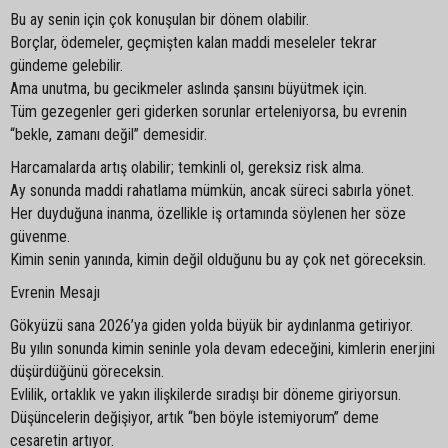
Bu ay senin için çok konuşulan bir dönem olabilir.
Borçlar, ödemeler, geçmişten kalan maddi meseleler tekrar
gündeme gelebilir.
Ama unutma, bu gecikmeler aslında şansını büyütmek için.
Tüm gezegenler geri giderken sorunlar erteleniyorsa, bu evrenin
“bekle, zamanı değil” demesidir.
Harcamalarda artış olabilir; temkinli ol, gereksiz risk alma.
Ay sonunda maddi rahatlama mümkün, ancak süreci sabırla yönet.
Her duyduğuna inanma, özellikle iş ortamında söylenen her söze
güvenme.
Kimin senin yanında, kimin değil olduğunu bu ay çok net göreceksin.
Evrenin Mesajı
Gökyüzü sana 2026’ya giden yolda büyük bir aydınlanma getiriyor.
Bu yılın sonunda kimin seninle yola devam edeceğini, kimlerin enerjini
düşürdüğünü göreceksin.
Evlilik, ortaklık ve yakın ilişkilerde sıradışı bir döneme giriyorsun.
Düşüncelerin değişiyor, artık “ben böyle istemiyorum” deme
cesaretin artıyor.