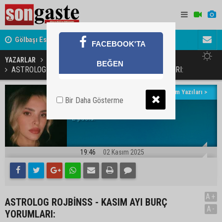
Gölbaşı Esnafının Sesi Ankara Kalkınma Ajansı'nda
Avukat ve 
FACEBOOK'TA
akını
YAZARLAR
Rujbin Akyol
BEĞEN
ASTROLOG ROJBİNSS - KASIM AYI BURÇ YORUMLARI:
Yazarın Tüm Yazıları >
Bir Daha Gösterme
Rujbin Akyol
E-posta:
19:46
02 Kasım 2025
A+
ASTROLOG ROJBİNSS - KASIM AYI BURÇ
A-
YORUMLARI: