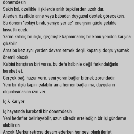
dönemdesin.
Sakin kal, özellikle ilişkilerde anlık tepkilerden uzak dur.
Aileden, özellikle anne veya babadan duygusal destek göreceksin.
Bu dönem “eskiyi bırak, yeniye yer aç” enerjisini güçlü şekilde
hissettirecek.
Yarım kalmış bir ilişki, geçmişte kapanmamış bir konu yeniden karşına
çıkabilir.
Ama bu kez aynı yerden devam etmek değil, kapanışı doğru yapmak
önemli olacak.
Kalbini karıştıran biri varsa, bu defa kalbinle değil farkındalığınla
hareket et.
Gerçek bağ, huzur verir; seni yoran bağlar bitmek zorundadır.
Yeni bir ilişki kapını çalabilir ama hemen bağlanma, duyguların
olgunlaşmasına izin ver.
İş & Kariyer
İş hayatında hareketli bir dönemdesin.
Yeni hedefler belirleyebilir, uzun süredir ertelediğin bir işi gündeme
alabilirsin.
Ancak Merkür retrosu devam ederken her şeyi planlı ilerlet.