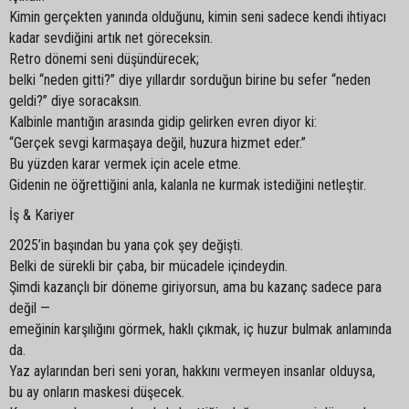
Kimin gerçekten yanında olduğunu, kimin seni sadece kendi ihtiyacı
kadar sevdiğini artık net göreceksin.
Retro dönemi seni düşündürecek;
belki “neden gitti?” diye yıllardır sorduğun birine bu sefer “neden
geldi?” diye soracaksın.
Kalbinle mantığın arasında gidip gelirken evren diyor ki:
“Gerçek sevgi karmaşaya değil, huzura hizmet eder.”
Bu yüzden karar vermek için acele etme.
Gidenin ne öğrettiğini anla, kalanla ne kurmak istediğini netleştir.
İş & Kariyer
2025’in başından bu yana çok şey değişti.
Belki de sürekli bir çaba, bir mücadele içindeydin.
Şimdi kazançlı bir döneme giriyorsun, ama bu kazanç sadece para
değil —
emeğinin karşılığını görmek, haklı çıkmak, iç huzur bulmak anlamında
da.
Yaz aylarından beri seni yoran, hakkını vermeyen insanlar olduysa,
bu ay onların maskesi düşecek.