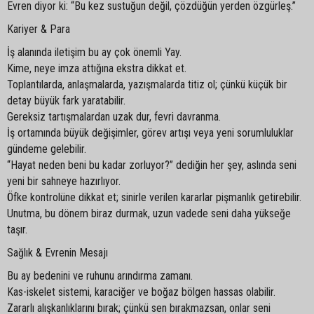
Evren diyor ki: “Bu kez sustuğun değil, çözdüğün yerden özgürleş.”
Kariyer & Para
İş alanında iletişim bu ay çok önemli Yay.
Kime, neye imza attığına ekstra dikkat et.
Toplantılarda, anlaşmalarda, yazışmalarda titiz ol; çünkü küçük bir
detay büyük fark yaratabilir.
Gereksiz tartışmalardan uzak dur, fevri davranma.
İş ortamında büyük değişimler, görev artışı veya yeni sorumluluklar
gündeme gelebilir.
“Hayat neden beni bu kadar zorluyor?” dediğin her şey, aslında seni
yeni bir sahneye hazırlıyor.
Öfke kontrolüne dikkat et; sinirle verilen kararlar pişmanlık getirebilir.
Unutma, bu dönem biraz durmak, uzun vadede seni daha yükseğe
taşır.
Sağlık & Evrenin Mesajı
Bu ay bedenini ve ruhunu arındırma zamanı.
Kas-iskelet sistemi, karaciğer ve boğaz bölgen hassas olabilir.
Zararlı alışkanlıklarını bırak; çünkü sen bırakmazsan, onlar seni