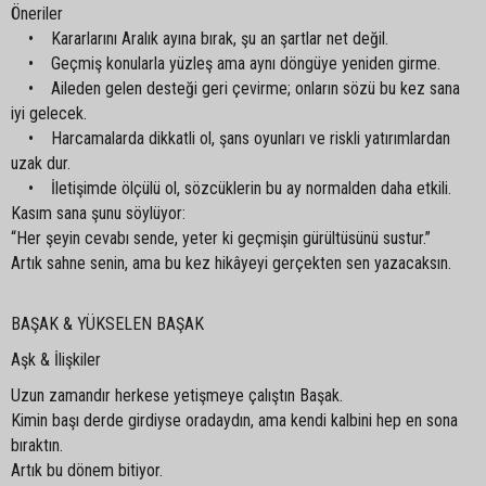
Öneriler
• Kararlarını Aralık ayına bırak, şu an şartlar net değil.
• Geçmiş konularla yüzleş ama aynı döngüye yeniden girme.
• Aileden gelen desteği geri çevirme; onların sözü bu kez sana
iyi gelecek.
• Harcamalarda dikkatli ol, şans oyunları ve riskli yatırımlardan
uzak dur.
• İletişimde ölçülü ol, sözcüklerin bu ay normalden daha etkili.
Kasım sana şunu söylüyor:
“Her şeyin cevabı sende, yeter ki geçmişin gürültüsünü sustur.”
Artık sahne senin, ama bu kez hikâyeyi gerçekten sen yazacaksın.
BAŞAK & YÜKSELEN BAŞAK
Aşk & İlişkiler
Uzun zamandır herkese yetişmeye çalıştın Başak.
Kimin başı derde girdiyse oradaydın, ama kendi kalbini hep en sona
bıraktın.
Artık bu dönem bitiyor.