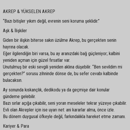
AKREP & YÜKSELEN AKREP
“Bazı bitişler yıkım değil, evrenin seni koruma şeklidir.”
Aşk & İlişkiler
Giden bir ilişkin biterse sakın üzülme Akrep, bu gerçekten senin
hayrına olacak.
Eğer ilgilendiğin biri varsa, bu ay aranızdaki bağ güçleniyor; kalbini
yeniden açman için güzel fırsatlar var.
Unutulmuş bir eski sevgili yeniden aklına düşebilir. “Ben sevildim mi
gerçekten?” sorusu zihninde dönse de, bu sefer cevabı kalbinde
bulacaksın.
Ay sonunda kıskançlık, dedikodu ya da geçmişe dair konular
gündeme gelebilir.
Bazı sırlar açığa çıkabilir, seni yoran meseleler tekrar yüzeye çıkabilir.
Evli olan Akrepler için ise uyarı net: ani kararlar alma, önce izle.
Bu dönem duygusal öfkeyle değil, farkındalıkla hareket etme zamanı.
Kariyer & Para