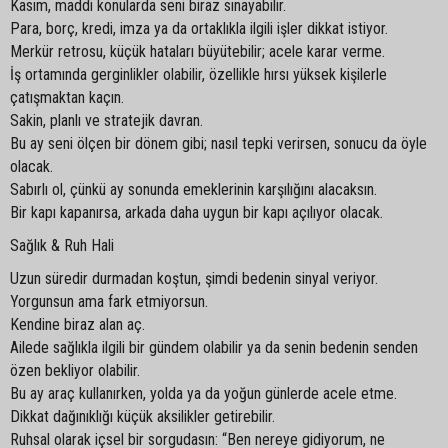
Kasım, maddi konularda seni biraz sınayabilir.
Para, borç, kredi, imza ya da ortaklıkla ilgili işler dikkat istiyor.
Merkür retrosu, küçük hataları büyütebilir; acele karar verme.
İş ortamında gerginlikler olabilir, özellikle hırsı yüksek kişilerle
çatışmaktan kaçın.
Sakin, planlı ve stratejik davran.
Bu ay seni ölçen bir dönem gibi; nasıl tepki verirsen, sonucu da öyle
olacak.
Sabırlı ol, çünkü ay sonunda emeklerinin karşılığını alacaksın.
Bir kapı kapanırsa, arkada daha uygun bir kapı açılıyor olacak.
Sağlık & Ruh Hali
Uzun süredir durmadan koştun, şimdi bedenin sinyal veriyor.
Yorgunsun ama fark etmiyorsun.
Kendine biraz alan aç.
Ailede sağlıkla ilgili bir gündem olabilir ya da senin bedenin senden
özen bekliyor olabilir.
Bu ay araç kullanırken, yolda ya da yoğun günlerde acele etme.
Dikkat dağınıklığı küçük aksilikler getirebilir.
Ruhsal olarak içsel bir sorgudasın: “Ben nereye gidiyorum, ne