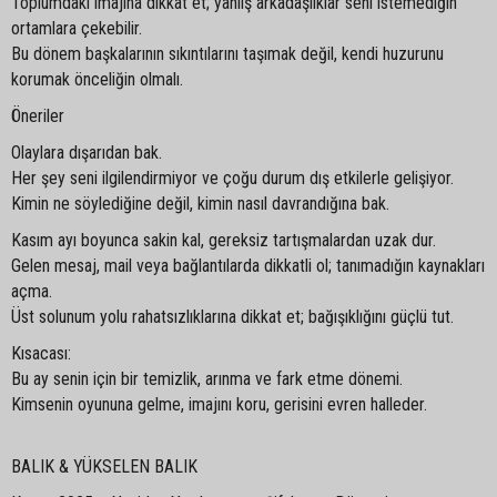
Toplumdaki imajına dikkat et; yanlış arkadaşlıklar seni istemediğin
ortamlara çekebilir.
Bu dönem başkalarının sıkıntılarını taşımak değil, kendi huzurunu
korumak önceliğin olmalı.
Öneriler
Olaylara dışarıdan bak.
Her şey seni ilgilendirmiyor ve çoğu durum dış etkilerle gelişiyor.
Kimin ne söylediğine değil, kimin nasıl davrandığına bak.
Kasım ayı boyunca sakin kal, gereksiz tartışmalardan uzak dur.
Gelen mesaj, mail veya bağlantılarda dikkatli ol; tanımadığın kaynakları
açma.
Üst solunum yolu rahatsızlıklarına dikkat et; bağışıklığını güçlü tut.
Kısacası:
Bu ay senin için bir temizlik, arınma ve fark etme dönemi.
Kimsenin oyununa gelme, imajını koru, gerisini evren halleder.
BALIK & YÜKSELEN BALIK