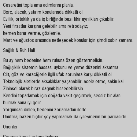
Cesaretini topla ama adımlarını planla.
Borç, alacak, yatırım konularında dikkatli ol.
Evlilik, ortaklık ya da iş birliğinde bazı fikir ayrılıkları çıkabilir.
Yeni fırsatlar karşına gelebilir ama retrodayız;
hemen karar verme, gözlemle.
Mart ve ağustos arasında netleşecek konular için şimdi sabır zamanı.
Sağlık & Ruh Hali
Bu ay hem bedenine hem ruhuna özen göstermelisin.
Bağışıklık sistemin hassas, uykunu ve yeme düzenini aksatma.
Cilt, göz ve karaciğerle ilgili ufak sorunlara karşı dikkatli ol.
Teknolojik aletlerde aksaklıklar yaşanabilir; acele etme, sakin kal.
Zihinsel olarak biraz dağınık hissedebilirsin.
Kendini toparlamak için doğada vakit geçirmek, sessiz bir alan
bulmak sana iyi gelir.
Yorgunsan dinlen, bedenini zorlamadan ilerle.
Unutma; bazen hiçbir şey yapmamak da iyileşmenin bir parçasıdır.
Öneriler
Geçmişi kapat, arkana bakma.