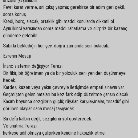
arızalar yaşanabilir.
Fevri karar verme, ani çıkış yapma; gerekirse bir adım geri çekil,
sonra konuş.
Kredi, borç, alacak, ortaklık gibi maddi konularda dikkatli ol.
Ayın ikinci yarısından sonra maddi rahatlama ve sürpriz bir kazanç
gündeme gelebilir.
Sabırla beklediğin her şey, doğru zamanda seni bulacak.
Evrenin Mesajı
İnanç sistemin değişiyor Terazi.
Bir fikir, bir öğretmen ya da bir yolculuk seni yeniden düşünmeye
itecek.
Kardeş, kuzen veya yakın çevreyle iletişimde empati sınavın var.
Geçmişten gelen hataları bu kez fark edip düzeltme şansın olacak.
Kasım boyunca sezgilerin güçlü; rüyalar, karşılaşmalar, tesadüf gibi
görünen olaylar sana mesaj taşıyacak.
Bu defa kalbin değil, sezgilerin yol gösterecek.
Ve unutma Terazi;
herkese adil olmaya çalışırken kendine haksızlık etme.