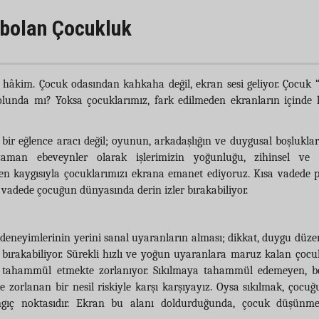
ybolan Çocukluk
 hâkim. Çocuk odasından kahkaha değil, ekran sesi geliyor. Çocuk “
olunda mı? Yoksa çocuklarımız, fark edilmeden ekranların içinde 
 bir eğlence aracı değil; oyunun, arkadaşlığın ve duygusal boşluklar
man ebeveynler olarak işlerimizin yoğunluğu, zihinsel ve 
ven kaygısıyla çocuklarımızı ekrana emanet ediyoruz. Kısa vadede p
vadede çocuğun dünyasında derin izler bırakabiliyor.
eneyimlerinin yerini sanal uyaranların alması; dikkat, duygu düz
er bırakabiliyor. Sürekli hızlı ve yoğun uyaranlara maruz kalan çocu
na tahammül etmekte zorlanıyor. Sıkılmaya tahammül edemeyen, b
 zorlanan bir nesil riskiyle karşı karşıyayız. Oysa sıkılmak, çocu
ngıç noktasıdır. Ekran bu alanı doldurduğunda, çocuk düşünme