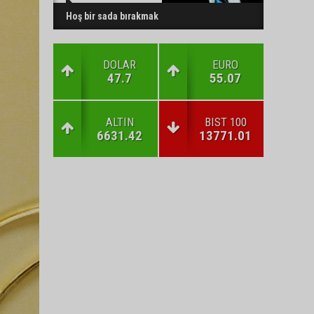
Hoş bir sada bırakmak
DOLAR
EURO
47.7
55.07
ALTIN
BIST 100
6631.42
13771.01