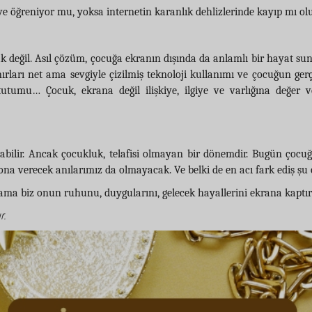
e öğreniyor mu, yoksa internetin karanlık dehlizlerinde kayıp mı ol
eğil. Asıl çözüm, çocuğa ekranın dışında da anlamlı bir hayat su
sınırları net ama sevgiyle çizilmiş teknoloji kullanımı ve çocuğun ge
utumu… Çocuk, ekrana değil ilişkiye, ilgiye ve varlığına değer ve
olabilir. Ancak çocukluk, telafisi olmayan bir dönemdir. Bugün ço
a verecek anılarımız da olmayacak. Ve belki de en acı fark ediş şu 
 biz onun ruhunu, duygularını, gelecek hayallerini ekrana kaptır
r.