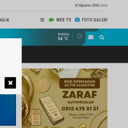
07 Ağustos 2026
Cuma
WEB TV
FOTO GALERİ
AĞLIK
Ankara
ukat ve Arabulucu Rüstem Yiğit Ahizer'e ziyaretçi akını
34 °C
ı >