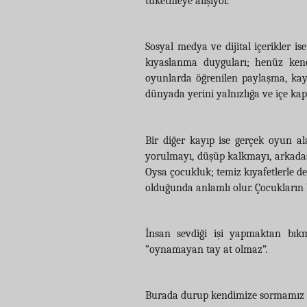
tüketmeye alışıyor.
Sosyal medya ve dijital içerikler is
kıyaslanma duyguları; henüz kend
oyunlarda öğrenilen paylaşma, kayb
dünyada yerini yalnızlığa ve içe ka
Bir diğer kayıp ise gerçek oyun al
yorulmayı, düşüp kalkmayı, arkadaşl
Oysa çocukluk; temiz kıyafetlerle değ
olduğunda anlamlı olur. Çocukları
İnsan sevdiği işi yapmaktan bı
“oynamayan tay at olmaz”.
Burada durup kendimize sormamız g