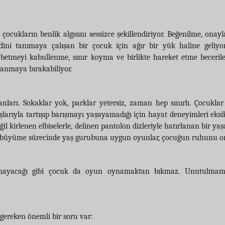
e çocukların benlik algısını sessizce şekillendiriyor. Beğenilme, ona
ini tanımaya çalışan bir çocuk için ağır bir yük haline geliyor
etmeyi kabullenme, sınır koyma ve birlikte hareket etme becerile
panmaya bırakabiliyor.
anları. Sokaklar yok, parklar yetersiz, zaman hep sınırlı. Çocukla
arıyla tartışıp barışmayı yaşayamadığı için hayat deneyimleri eksik
il kirlenen elbiselerle, delinen pantolon dizleriyle hatırlanan bir yaş
n büyüme sürecinde yaş gurubuna uygun oyunlar, çocuğun ruhunu on
kmayacağı gibi çocuk da oyun oynamaktan bıkmaz. Unutulmama
ereken önemli bir soru var: