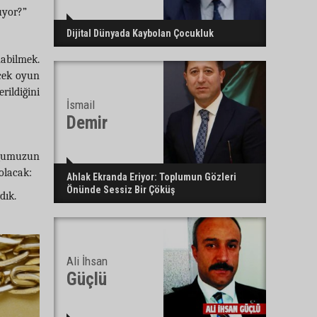
uyor?”
Dijital Dünyada Kaybolan Çocukluk
nabilmek.
rçek oyun
rildiğini
İsmail
Demir
cuğumuzun
olacak:
Ahlak Ekranda Eriyor: Toplumun Gözleri
Önünde Sessiz Bir Çöküş
dık.
Ali İhsan
Güçlü