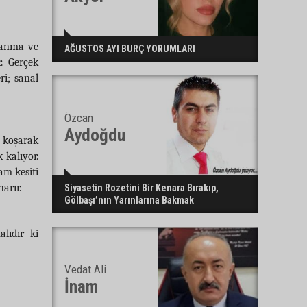
ylanma ve
AĞUSTOS AYI BURÇ YORUMLARI
. Gerçek
ri; sanal
Özcan
Aydoğdu
r koşarak
 kalıyor.
am kesiti
arır.
Siyasetin Rozetini Bir Kenara Bırakıp,
Gölbaşı’nın Yarınlarına Bakmak
lıdır ki
Vedat Ali
İnam