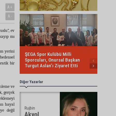
A+
A-
uslu”, ev
kayıp mı
ın yerini
ŞEGA Spor Kulübü Milli
bedensel
Sporcuları, Onursal Başkan
İbrahi
ratik bir
Turgut Aslan’ı Ziyaret Etti
(Türkün
Diğer Yazarlar
enleme ve
k, gerçek
eklemeyi
ğun hayal
Rujbin
ye değil
Akyol