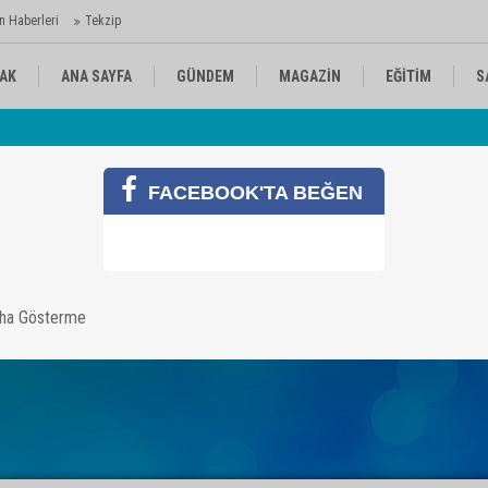
n Haberleri
Tekzip
AK
ANA SAYFA
GÜNDEM
MAGAZİN
EĞİTİM
S
Av
KÜLTÜR-SANAT
SPOR
RÖPORTAJ
 Ajansı'nda
FACEBOOK'TA BEĞEN
 Çocukluk
Yazarın Tüm Yazılar
li İnam
aha Gösterme