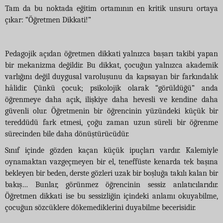
Tam da bu noktada eğitim ortamının en kritik unsuru ortaya
çıkar: “Öğretmen Dikkati!”
Pedagojik açıdan öğretmen dikkati yalnızca başarı takibi yapan
bir mekanizma değildir. Bu dikkat, çocuğun yalnızca akademik
varlığını değil duygusal varoluşunu da kapsayan bir farkındalık
hâlidir. Çünkü çocuk; psikolojik olarak “görüldüğü” anda
öğrenmeye daha açık, ilişkiye daha hevesli ve kendine daha
güvenli olur. Öğretmenin bir öğrencinin yüzündeki küçük bir
tereddüdü fark etmesi, çoğu zaman uzun süreli bir öğrenme
sürecinden bile daha dönüştürücüdür.
Sınıf içinde gözden kaçan küçük ipuçları vardır. Kalemiyle
oynamaktan vazgeçmeyen bir el, teneffüste kenarda tek başına
bekleyen bir beden, derste gözleri uzak bir boşluğa takılı kalan bir
bakış… Bunlar, görünmez öğrencinin sessiz anlatıcılarıdır.
Öğretmen dikkati ise bu sessizliğin içindeki anlamı okuyabilme,
çocuğun sözcüklere dökemediklerini duyabilme becerisidir.