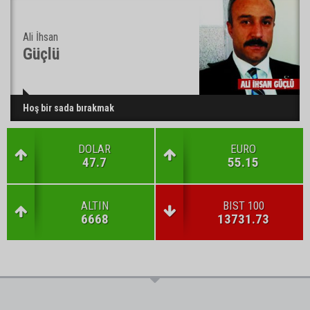
Ali İhsan
Güçlü
Hoş bir sada bırakmak
DOLAR
EURO
47.7
55.15
ALTIN
BIST 100
6668
13731.73