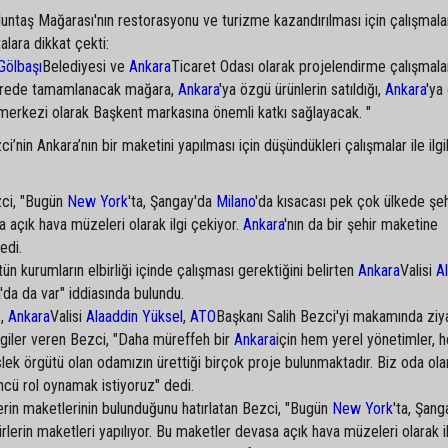
uluntaş Mağarası'nın restorasyonu ve turizme kazandırılması için çalışmala
alara dikkat çekti:
Gölbaşı
Belediyesi ve
Ankara
Ticaret Odası olarak projelendirme çalışmala
sürede tamamlanacak mağara,
Ankara
'ya özgü ürünlerin satıldığı,
Ankara
'ya
 merkezi olarak Başkent markasına önemli katkı sağlayacak. "
’nin Ankara’nın bir maketini yapılması için düşündükleri çalışmalar ile ilgil
zci, "Bugün
New York
'ta, Şangay'da
Milano
'da kısacası pek çok ülkede şeh
a açık hava müzeleri olarak ilgi çekiyor.
Ankara
'nın da bir şehir maketine
edi.
ün kurumların elbirliği içinde çalışması gerektiğini belirten
Ankara
Valisi
Al
'da da var" iddiasında bulundu.
e,
Ankara
Valisi
Alaaddin Yüksel
,
ATO
Başkanı Salih Bezci'yi makamında ziya
lgiler veren Bezci, "Daha müreffeh bir
Ankara
için hem yerel yönetimler, 
k örgütü olan odamızın ürettiği birçok proje bulunmaktadır. Biz oda ola
ncü rol oynamak istiyoruz" dedi.
erin maketlerinin bulunduğunu hatırlatan Bezci, "Bugün
New York
'ta, Şang
rlerin maketleri yapılıyor. Bu maketler devasa açık hava müzeleri olarak il