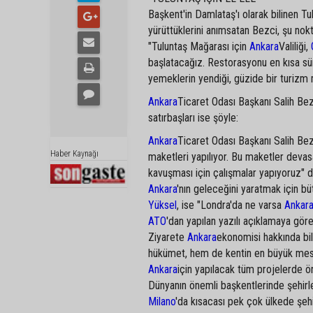
Başkent'in Damlataş'ı olarak bilinen T
yürüttüklerini anımsatan Bezci, şu nokt
"Tuluntaş Mağarası için
Ankara
Valiliği,
başlatacağız. Restorasyonu en kısa 
yemeklerin yendiği, güzide bir turizm
Ankara
Ticaret Odası Başkanı Salih Bezci
satırbaşları ise şöyle:
Ankara
Ticaret Odası Başkanı Salih Be
Haber Kaynağı
maketleri yapılıyor. Bu maketler devas
kavuşması için çalışmalar yapıyoruz" d
Ankara
'nın geleceğini yaratmak için büt
Yüksel
, ise "Londra'da ne varsa
Ankara
ATO
'dan yapılan yazılı açıklamaya gör
Ziyarete
Ankara
ekonomisi hakkında bi
hükümet, hem de kentin en büyük mesle
Ankara
için yapılacak tüm projelerde ö
Dünyanın önemli başkentlerinde şehirl
Milano
'da kısacası pek çok ülkede şehi