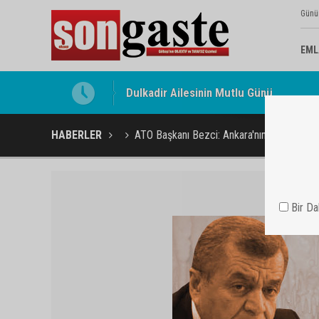
Günü
EML
Gölbaşı Esnafının Sesi Ankara Kalkınma
HABERLER
ATO Başkanı Bezci: Ankara'nın Maketini Y
Bir D