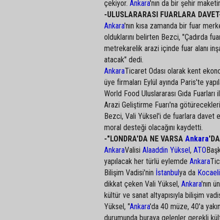
çekiyor.
Ankara
'nın da bir şehir maketi
-ULUSLARARASI FUARLARA DAVET
Ankara
'nın kısa zamanda bir fuar mer
olduklarını belirten Bezci, "Çadırda fu
metrekarelik arazi içinde fuar alanı inş
atacak" dedi.
Ankara
Ticaret Odası olarak kent ekonom
üye firmaları Eylül ayında Paris'te y
World Food Uluslararası Gıda Fuarları 
Arazi Geliştirme Fuarı'na götüreceklerin
Bezci, Vali Yüksel'i de fuarlara davet
moral desteği olacağını kaydetti.
-"LONDRA'DA NE VARSA
Ankara
'DA
Ankara
Valisi
Alaaddin Yüksel
,
ATO
Başk
yapılacak her türlü eylemde
Ankara
Tic
Bilişim Vadisi'nin
İstanbul
ya da
Kocaeli
dikkat çeken Vali Yüksel,
Ankara
'nın ü
kültür ve sanat altyapısıyla bilişim vad
Yüksel, "
Ankara
'da 40 müze, 40'a yakın
durumunda buraya gelenler gerekli kültür