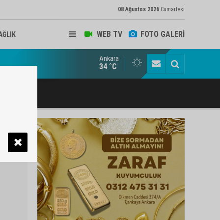
08 Ağustos 2026
Cumartesi
WEB TV
FOTO GALERİ
AĞLIK
Ankara
ukat ve Arabulucu Rüstem Yiğit Ahizer'e ziyaretçi akını
34 °C