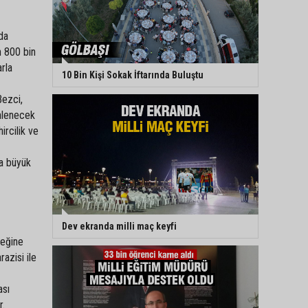
da
n 800 bin
arla
10 Bin Kişi Sokak İftarında Buluştu
Bezci,
enlenecek
ircilik ve
ra büyük
Dev ekranda milli maç keyfi
ceğine
razisi ile
ası
r.