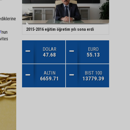
diklerine
2015-2016 eğitim öğretim yılı sona erdi
O
'nun
vites
DOLAR
EURO
47.68
55.13
ALTIN
BIST 100
6659.71
13779.39