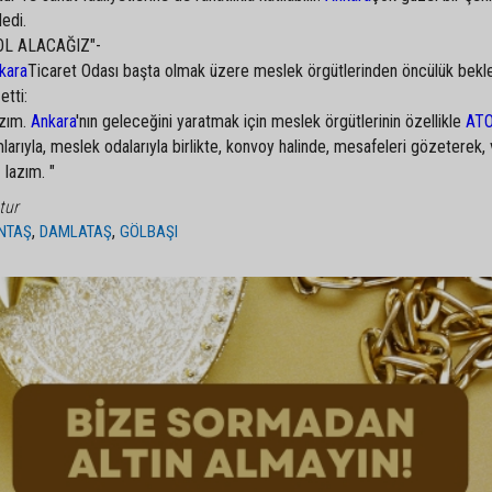
dedi.
OL ALACAĞIZ"-
kara
Ticaret Odası başta olmak üzere meslek örgütlerinden öncülük bekle
etti:
azım.
Ankara
'nın geleceğini yaratmak için meslek örgütlerinin özellikle
AT
rıyla, meslek odalarıyla birlikte, konvoy halinde, mesafeleri gözeterek, 
lazım. "
tur
,
,
NTAŞ
DAMLATAŞ
GÖLBAŞI