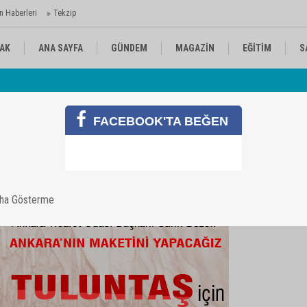
n Haberleri
Tekzip
AK
ANA SAYFA
GÜNDEM
MAGAZİN
EĞİTİM
S
 Ajansı'nda
Av
KÜLTÜR-SANAT
SPOR
RÖPORTAJ
FACEBOOK'TA BEĞEN
apacağız
aha Gösterme