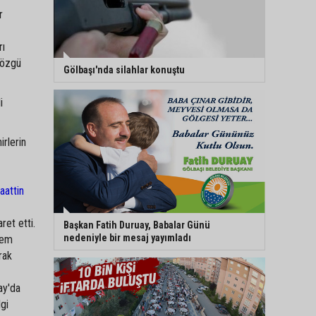
r
rı
 özgü
Gölbaşı'nda silahlar konuştu
i
irlerin
aattin
ret etti.
Başkan Fatih Duruay, Babalar Günü
nedeniyle bir mesaj yayımladı
hem
rak
ay'da
gi