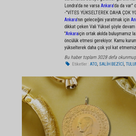
Londra'da ne varsa
Ankara
'da da var" 
-"VİTES YÜKSELTEREK DAHA ÇOK Y
Ankara
'nın geleceğini yaratmak için
An
dikkat çeken Vali Yüksel şöyle devam 
"
Ankara
için ortak akılda buluşmamız l
öncülük etmesi gerekiyor. Kamu kurumla
yükselterek daha çok yol kat etmemiz 
Bu haber toplam 3028 defa okunmuş
,
,
Etiketler :
ATO
SALİH BEZİCİ
TULU