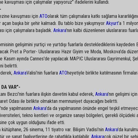
ne kavuşması için çalışmalar yapıyoruz" ifadelerini kullandı.
-
kezine kavuşması için
ATO
olarak tüm çalışmalara katkı sağlama kararlılığın
ar açan başka bir şehir kalmadı. Bu tablo bize yakışmıyor
Akyurt
'a 1 milyo
ası için çalışmalara başladık.
Ankara
'nın kalbi düzenlenen uluslararası fuarl
isinin gelişimini yurtiçi ve yurtdışı fuarlarla desteklediklerini kaydeden 
apılacak Pret a Porter- Uluslararası Hazır Giyim ve Moda, Moskova'da düz
ile Kasım ayında Cannes'de yapılacak MAPIC Uluslararası Gayrimenkul, Şeh
i belirtti.
 ederek,
Ankara
Valisi'nin fuarlara
ATO
heyetiyle birlikte katılmasının firmala
 DA VAR"-
anı Bezci'nin fuarlara ilişkin davetini kabul ederek,
Ankara
'nın gelişimi için
aret Odası ile birlikte olmaktan memnuniyet duyacağını belirtti.
'nde yapılmasının
Ankara
'da da yapılmasının önünde engel teşkil etmeye
niversiteleri, tekno kentleri ve organize sanayi bölgeleri, gerekli ölçüdeki a
isine çok uygun olduğunu ifade etti.
 kütüphane, 26 sinema, 11 tiyatro var. Bilişim Vadisi'nin
Ankara
'da kurulm
 ve sanat faaliyetlerine de rahatlıkla katılabilir.
Ankara
çok güzel bir şehi